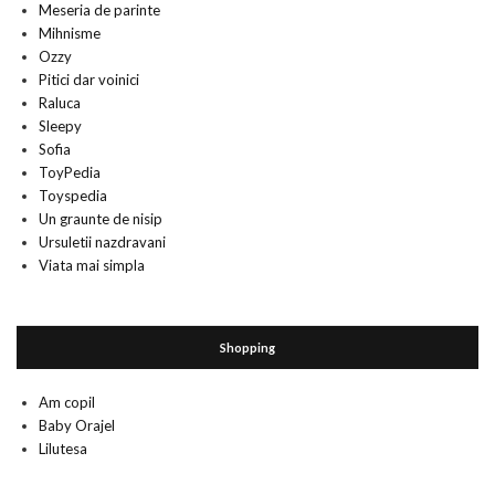
Meseria de parinte
Mihnisme
Ozzy
Pitici dar voinici
Raluca
Sleepy
Sofia
ToyPedia
Toyspedia
Un graunte de nisip
Ursuletii nazdravani
Viata mai simpla
Shopping
Am copil
Baby Orajel
Lilutesa