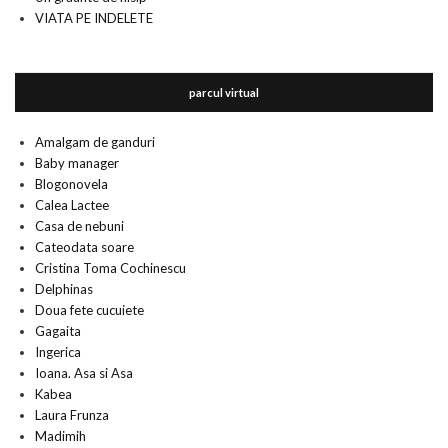
VIATA PE INDELETE
parcul virtual
Amalgam de ganduri
Baby manager
Blogonovela
Calea Lactee
Casa de nebuni
Cateodata soare
Cristina Toma Cochinescu
Delphinas
Doua fete cucuiete
Gagaita
Ingerica
Ioana. Asa si Asa
Kabea
Laura Frunza
Madimih