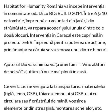
Habitat for Humanity România va începe intervenția
în comunitate odată cu BIG BUILD 2014. Între 6 și 10
octombrie, împreună cu voluntari din țară și din
străinătate, va repara acoperișului unuia dintre cele
două blocuri. Intervenția în Caracal este cuprinsă în
proiectul zefiR. Împreună pentru puterea de acțiune,
prin finanțarea căruia se va renova unul dintre blocuri.
Ajutorul tău va schimba viața unei familii. Vino alături
de noi să îi ajutăm să nu le mai plouă în casă.
Ce vei face: ne vei ajuta la transportarea materialelor
(tiglă, lemn, OSB), tăiarea lemnului și OSB-ului cu
circulara sau fierăstrăul de mână, vopsirea
elementelor din streașină, montarea schelelor, etc.