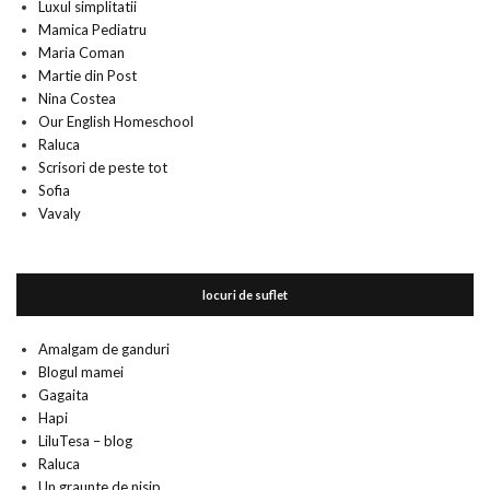
Luxul simplitatii
Mamica Pediatru
Maria Coman
Martie din Post
Nina Costea
Our English Homeschool
Raluca
Scrisori de peste tot
Sofia
Vavaly
locuri de suflet
Amalgam de ganduri
Blogul mamei
Gagaita
Hapi
LiluTesa – blog
Raluca
Un graunte de nisip