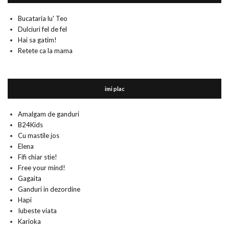
Bucataria lu' Teo
Dulciuri fel de fel
Hai sa gatim!
Retete ca la mama
imi plac
Amalgam de ganduri
B24Kids
Cu mastile jos
Elena
Fifi chiar stie!
Free your mind!
Gagaita
Ganduri in dezordine
Hapi
Iubeste viata
Karioka