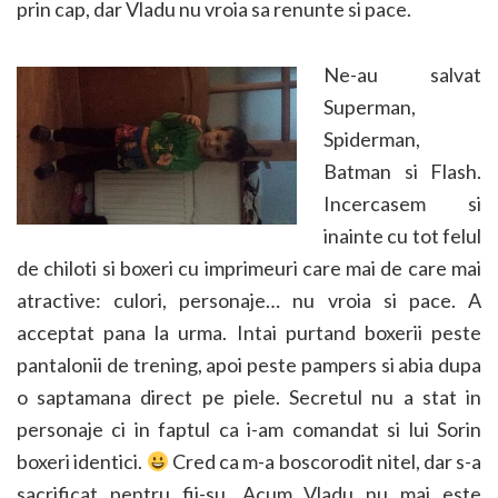
prin cap, dar Vladu nu vroia sa renunte si pace.
Ne-au salvat
Superman,
Spiderman,
Batman si Flash.
Incercasem si
inainte cu tot felul
de chiloti si boxeri cu imprimeuri care mai de care mai
atractive: culori, personaje… nu vroia si pace. A
acceptat pana la urma. Intai purtand boxerii peste
pantalonii de trening, apoi peste pampers si abia dupa
o saptamana direct pe piele. Secretul nu a stat in
personaje ci in faptul ca i-am comandat si lui Sorin
boxeri identici.
Cred ca m-a boscorodit nitel, dar s-a
sacrificat pentru fii-su. Acum Vladu nu mai este