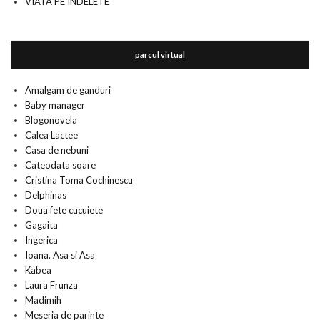
VIATA PE INDELETE
parcul virtual
Amalgam de ganduri
Baby manager
Blogonovela
Calea Lactee
Casa de nebuni
Cateodata soare
Cristina Toma Cochinescu
Delphinas
Doua fete cucuiete
Gagaita
Ingerica
Ioana. Asa si Asa
Kabea
Laura Frunza
Madimih
Meseria de parinte