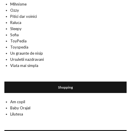
Mihnisme
Ozzy
Pitici dar voinici
Raluca
Sleepy
Sofia
ToyPedia
Toyspedia
Un graunte de nisip
Ursuletii nazdravani
Viata mai simpla
Shopping
Am copil
Baby Orajel
Lilutesa