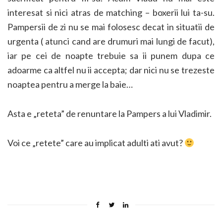
interesat si nici atras de matching – boxerii lui ta-su.
Pampersii de zi nu se mai folosesc decat in situatii de
urgenta ( atunci cand are drumuri mai lungi de facut),
iar pe cei de noapte trebuie sa ii punem dupa ce
adoarme ca altfel nu ii accepta; dar nici nu se trezeste
noaptea pentru a merge la baie…
Asta e „reteta” de renuntare la Pampers a lui Vladimir.
Voi ce „retete” care au implicat adulti ati avut?