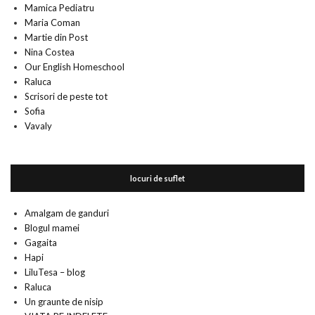
Mamica Pediatru
Maria Coman
Martie din Post
Nina Costea
Our English Homeschool
Raluca
Scrisori de peste tot
Sofia
Vavaly
locuri de suflet
Amalgam de ganduri
Blogul mamei
Gagaita
Hapi
LiluTesa – blog
Raluca
Un graunte de nisip