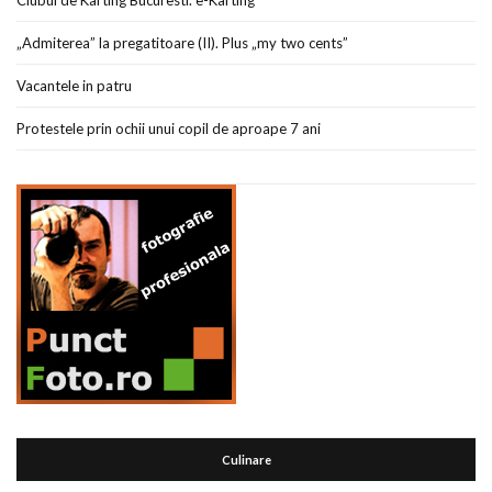
Clubul de Karting Bucuresti. e-Karting
„Admiterea” la pregatitoare (II). Plus „my two cents”
Vacantele in patru
Protestele prin ochii unui copil de aproape 7 ani
Culinare