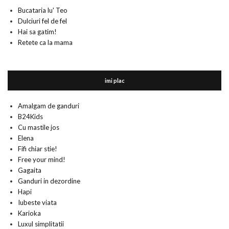
Bucataria lu' Teo
Dulciuri fel de fel
Hai sa gatim!
Retete ca la mama
imi plac
Amalgam de ganduri
B24Kids
Cu mastile jos
Elena
Fifi chiar stie!
Free your mind!
Gagaita
Ganduri in dezordine
Hapi
Iubeste viata
Karioka
Luxul simplitatii