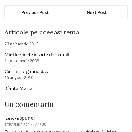
Previous Post
Next Post
Articole pe aceeasi tema
23 noiembrie 2015
Mini lectia de istorie de la mall
11 octombrie 2009
Cursuri si gimnastica
15 august 2010
Sfanta Maria
Un comentariu
spune:
Karioka
1 DECEMBRIE 2014 LA 16:38
Tot ta-su a fost salvara. A venit cu o oala muzicala de 11 lei din