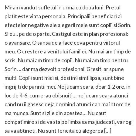
Mi-am vandut sufletul in urma cu doua luni. Pretul
platit este viata personala. Principalii beneficiari ai
efectelor negative ale alegerii mele sunt copiii si Sorin.
Si eu.. pe de o parte. Castigul este in plan profesional:
o avansare. O sansa de a face ceva pentru viitorul
meu. O crestere a venitului familiei. Nu mai am timp de
scris. Nu mai am timp de copii. Nu mai am timp pentru
Sorin. .. dar ma dezvolt profesional. Gresit, ar spune
multi. Copiii sunt mici si, desi imi simt lipsa, sunt bine
ingrijiti de parintii mei. Ne jucam seara, doar 1-2 ore, in
loc de 4-6, cum erau obisnuiti… ne jucam seara atunci
cand nu ii gasesc deja dormind atunci can ma intorc de
ma munca. Sunt si zile din acestea… Nu caut
compatimire si de va sta pe limba sa ma judecati, va rog
sa va abtineti. Nu sunt fericita cu alegerea […]