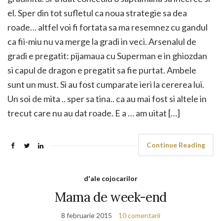
el. Sper din tot sufletul ca noua strategie sa dea
roade… altfel voi fi fortata sa ma resemnez cu gandul
ca fii-miu nu va merge la gradi in veci. Arsenalul de
gradi e pregatit: pijamaua cu Superman e in ghiozdan
si capul de dragon e pregatit sa fie purtat. Ambele
sunt un must. Si au fost cumparate ieri la cererea lui.
Un soi de mita .. sper sa tina.. ca au mai fost si altele in
trecut care nu au dat roade. E a … am uitat […]
Continue Reading
d'ale cojocarilor
Mama de week-end
8 februarie 2015
10 comentarii