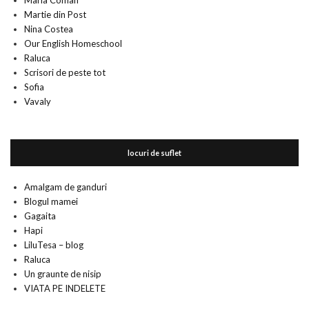
Maria Coman
Martie din Post
Nina Costea
Our English Homeschool
Raluca
Scrisori de peste tot
Sofia
Vavaly
locuri de suflet
Amalgam de ganduri
Blogul mamei
Gagaita
Hapi
LiluTesa – blog
Raluca
Un graunte de nisip
VIATA PE INDELETE