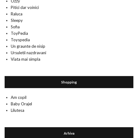
Ozzy
Pitici dar voinici
Raluca
Sleepy
Sofia
ToyPedia
Toyspedia
Un graunte de nisip
Ursuletii nazdravani
Viata mai simpla
Shopping
Am copil
Baby Orajel
Lilutesa
Arhiva