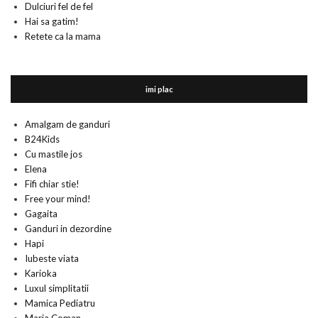
Dulciuri fel de fel
Hai sa gatim!
Retete ca la mama
imi plac
Amalgam de ganduri
B24Kids
Cu mastile jos
Elena
Fifi chiar stie!
Free your mind!
Gagaita
Ganduri in dezordine
Hapi
Iubeste viata
Karioka
Luxul simplitatii
Mamica Pediatru