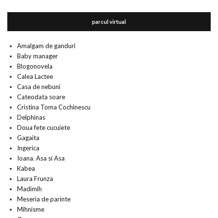
parcul virtual
Amalgam de ganduri
Baby manager
Blogonovela
Calea Lactee
Casa de nebuni
Cateodata soare
Cristina Toma Cochinescu
Delphinas
Doua fete cucuiete
Gagaita
Ingerica
Ioana. Asa si Asa
Kabea
Laura Frunza
Madimih
Meseria de parinte
Mihnisme