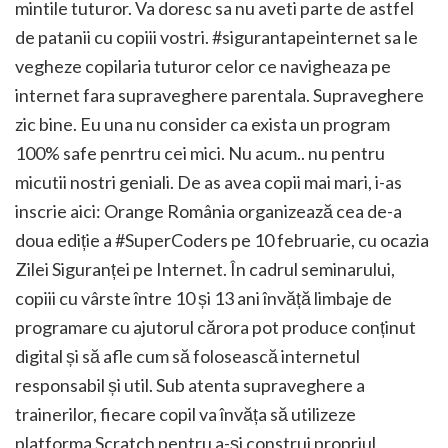
mintile tuturor. Va doresc sa nu aveti parte de astfel
de patanii cu copiii vostri. #sigurantapeinternet sa le
vegheze copilaria tuturor celor ce navigheaza pe
internet fara supraveghere parentala. Supraveghere
zic bine. Eu una nu consider ca exista un program
100% safe penrtru cei mici. Nu acum.. nu pentru
micutii nostri geniali. De as avea copii mai mari, i-as
inscrie aici: Orange România organizează cea de-a
doua ediție a #SuperCoders pe 10 februarie, cu ocazia
Zilei Siguranței pe Internet. În cadrul seminarului,
copiii cu vârste între 10 și 13 ani învăță limbaje de
programare cu ajutorul cărora pot produce conținut
digital și să afle cum să folosească internetul
responsabil și util. Sub atenta supraveghere a
trainerilor, fiecare copil va învăța să utilizeze
platforma Scratch pentru a-și construi propriul