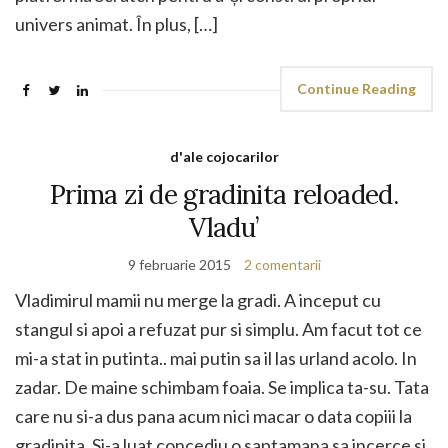
univers animat. În plus, […]
Continue Reading
d'ale cojocarilor
Prima zi de gradinita reloaded.
Vladu’
9 februarie 2015
2 comentarii
Vladimirul mamii nu merge la gradi. A inceput cu
stangul si apoi a refuzat pur si simplu. Am facut tot ce
mi-a stat in putinta.. mai putin sa il las urland acolo. In
zadar. De maine schimbam foaia. Se implica ta-su. Tata
care nu si-a dus pana acum nici macar o data copiii la
gradinita. Si-a luat concediu o saptamana sa incerce si