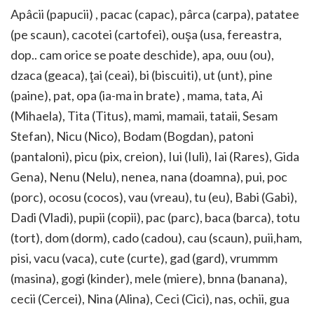
Apâcii (papucii) , pacac (capac), pârca (carpa), patatee
(pe scaun), cacotei (cartofei), ouşa (usa, fereastra,
dop.. cam orice se poate deschide), apa, ouu (ou),
dzaca (geaca), ţai (ceai), bi (biscuiti), ut (unt), pine
(paine), pat, opa (ia-ma in brate) , mama, tata, Ai
(Mihaela), Tita (Titus), mami, mamaii, tataii, Sesam
Stefan), Nicu (Nico), Bodam (Bogdan), patoni
(pantaloni), picu (pix, creion), Iui (Iuli), Iai (Rares), Gida
Gena), Nenu (Nelu), nenea, nana (doamna), pui, poc
(porc), ocosu (cocos), vau (vreau), tu (eu), Babi (Gabi),
Dadi (Vladi), pupii (copii), pac (parc), baca (barca), totu
(tort), dom (dorm), cado (cadou), cau (scaun), puii,ham,
pisi, vacu (vaca), cute (curte), gad (gard), vrummm
(masina), gogi (kinder), mele (miere), bnna (banana),
cecii (Cercei), Nina (Alina), Ceci (Cici), nas, ochii, gua