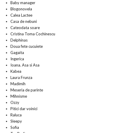
Baby manager
Blogonovela
Calea Lactee
Casa de nebuni
Cateodata soare
Cristina Toma Cochinescu
Delphinas
Doua fete cucuiete
Gagaita
Ingerica
Ioana. Asa si Asa
Kabea
Laura Frunza
Madimih
Meseria de parinte
Mihnisme
Ozzy
Pitici dar voinici
Raluca
Sleepy
Sofia