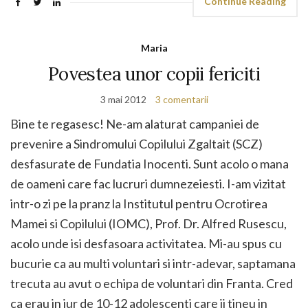
Continue Reading
Maria
Povestea unor copii fericiti
3 mai 2012
3 comentarii
Bine te regasesc! Ne-am alaturat campaniei de
prevenire a Sindromului Copilului Zgaltait (SCZ)
desfasurate de Fundatia Inocenti. Sunt acolo o mana
de oameni care fac lucruri dumnezeiesti. I-am vizitat
intr-o zi pe la pranz la Institutul pentru Ocrotirea
Mamei si Copilului (IOMC), Prof. Dr. Alfred Rusescu,
acolo unde isi desfasoara activitatea. Mi-au spus cu
bucurie ca au multi voluntari si intr-adevar, saptamana
trecuta au avut o echipa de voluntari din Franta. Cred
ca erau in jur de 10-12 adolescenti care ii tineu in