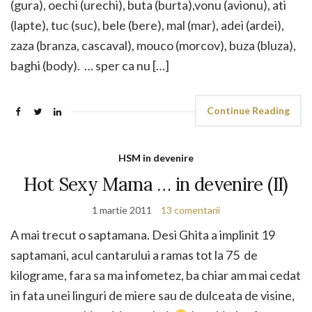
(gura), oechi (urechi), buta (burta),vonu (avionu), ati
(lapte), tuc (suc), bele (bere), mal (mar), adei (ardei),
zaza (branza, cascaval), mouco (morcov), buza (bluza),
baghi (body). … sper ca nu […]
Continue Reading
HSM in devenire
Hot Sexy Mama … in devenire (II)
1 martie 2011
13 comentarii
A mai trecut o saptamana. Desi Ghita a implinit 19
saptamani, acul cantarului a ramas tot la 75 de
kilograme, fara sa ma infometez, ba chiar am mai cedat
in fata unei linguri de miere sau de dulceata de visine,