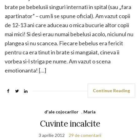
brate pe bebelusii singuri internati in spital (sau „fara
apartinator” – cum li se spune oficial). Am vazut copii
de 12-13 ani care aduceau o mica bucurie altor copii
mai mici! Si desi erau numai bebelusi acolo, niciunul nu
plangea si nu scancea. Fiecare bebelus era fericit
pentru ca era tinut in brate si mangaiat, cineva ii
vorbea si-l striga pe nume. Am vazut o scena
emotionanta! […]
Continue Reading
d'ale cojocarilor
,
Maria
Cuvinte incalcite
3 aprilie 2012
29 de comentarii