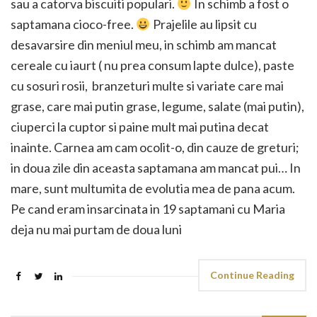
sau a catorva biscuiti populari.
In schimb a fost o
saptamana cioco-free.
Prajelile au lipsit cu
desavarsire din meniul meu, in schimb am mancat
cereale cu iaurt ( nu prea consum lapte dulce), paste
cu sosuri rosii, branzeturi multe si variate care mai
grase, care mai putin grase, legume, salate (mai putin),
ciuperci la cuptor si paine mult mai putina decat
inainte. Carnea am cam ocolit-o, din cauze de greturi;
in doua zile din aceasta saptamana am mancat pui… In
mare, sunt multumita de evolutia mea de pana acum.
Pe cand eram insarcinata in 19 saptamani cu Maria
deja nu mai purtam de doua luni
Continue Reading