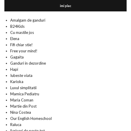
imi plac
Amalgam de ganduri
B24Kids
Cu mastile jos
Elena
Fifi chiar stie!
Free your mind!
Gagaita
Ganduri in dezordine
Hapi
Iubeste viata
Karioka
Luxul simplitatii
Mamica Pediatru
Maria Coman
Martie din Post
Nina Costea
Our English Homeschool
Raluca
Scrisori de peste tot