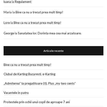
luana
la
Regulament
Maria
la
Bine ca nu a trecut prea mult timp!
Lore
la
Bine ca nu a trecut prea mult timp!
George
la
Sanatatea lor. Dorinta mea cea mai arzatoare.
Articole recente
Bine ca nu a trecut prea mult timp!
Clubul de Karting Bucuresti. e-Karting
„Admiterea” la pregatitoare (II). Plus „my two cents”
Vacantele in patru
Protestele prin ochii unui copil de aproape 7 ani