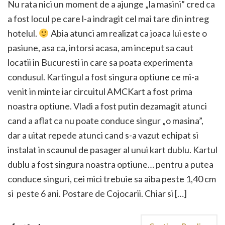
Nu rata nici un moment de a ajunge „la masini” cred ca
a fost locul pe care l-a indragit cel mai tare din intreg
hotelul.
Abia atunci am realizat ca joaca lui este o
pasiune, asa ca, intorsi acasa, am inceput sa caut
locatii in Bucuresti in care sa poata experimenta
condusul. Kartingul a fost singura optiune ce mi-a
venit in minte iar circuitul AMCKart a fost prima
noastra optiune. Vladi a fost putin dezamagit atunci
cand a aflat ca nu poate conduce singur „o masina”,
dar a uitat repede atunci cand s-a vazut echipat si
instalat in scaunul de pasager al unui kart dublu. Kartul
dublu a fost singura noastra optiune… pentru a putea
conduce singuri, cei mici trebuie sa aiba peste 1,40 cm
si peste 6 ani. Postare de Cojocarii. Chiar si […]