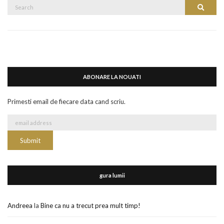
Search
Search
for:
ABONARE LA NOUATI
Primesti email de fiecare data cand scriu.
gura lumii
Andreea
la
Bine ca nu a trecut prea mult timp!