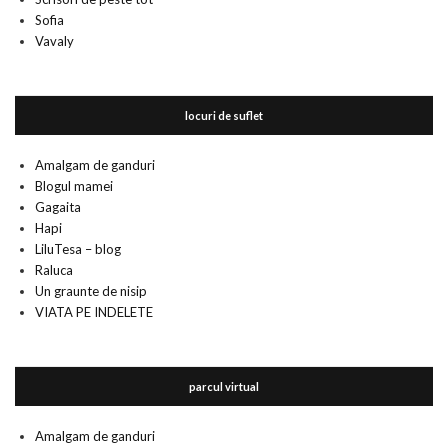
Sofia
Vavaly
locuri de suflet
Amalgam de ganduri
Blogul mamei
Gagaita
Hapi
LiluTesa – blog
Raluca
Un graunte de nisip
VIATA PE INDELETE
parcul virtual
Amalgam de ganduri