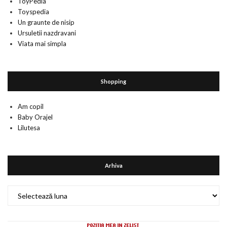
ToyPedia
Toyspedia
Un graunte de nisip
Ursuletii nazdravani
Viata mai simpla
Shopping
Am copil
Baby Orajel
Lilutesa
Arhiva
Arhiva