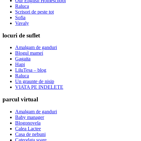
Our English Homeschool
Raluca
Scrisori de peste tot
Sofia
Vavaly
locuri de suflet
Amalgam de ganduri
Blogul mamei
Gagaita
Hapi
LiluTesa – blog
Raluca
Un graunte de nisip
VIATA PE INDELETE
parcul virtual
Amalgam de ganduri
Baby manager
Blogonovela
Calea Lactee
Casa de nebuni
Cateodata soare