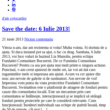
d'ale cojocarilor
Save the date: 6 Iulie 2013!
21 iunie 2013
Niciun comentariu
Viteza n-am, dar am rezistenta si voita! Multa vointa. Si dorinta de a
ajuta. Si daca inotand pot sa ajut, o fac cu drag. Sambata, 6 Iulie
2013, voi face valuri in bazinul Lia Manoliu, pentru echipa
Fundatiei Comunitare Bucuresti. De ce Fundatia Comunitara
Bucuresti? Pentru ca asa pot ajuta mai mult printr-o singura actiune.
Punctual, v-am cerut ajutorul de multe ori, iar voi ati dat curs
rugamintilor mele si impreuna am ajutat. Acum va cer ajutor din
nou: am nevoie de galerie si de sustinatori. Am nevoie de voi!
Impreuna vom putea da viata proiectelor Fundatiei Comunitare
Bucuresti. Swimathon este o platformă de atragere de fonduri pentru
cauze din comunitatea locală. Este un mecanism prin care
comunitatea se întâlneşte, interacţionează şi se implică să strângă
fonduri pentru proiectele pe care le consideră relevante. Cum
funcţionează: Înotători individuali sau echipe de ştafetă înoată, timp
de 50 de minute, cât mai […]