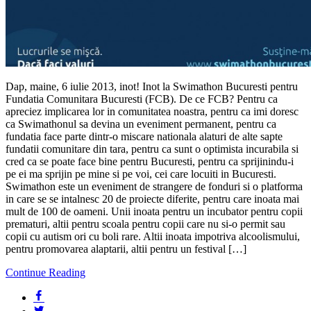
Dap, maine, 6 iulie 2013, inot! Inot la Swimathon Bucuresti pentru
Fundatia Comunitara Bucuresti (FCB). De ce FCB? Pentru ca
apreciez implicarea lor in comunitatea noastra, pentru ca imi doresc
ca Swimathonul sa devina un eveniment permanent, pentru ca
fundatia face parte dintr-o miscare nationala alaturi de alte sapte
fundatii comunitare din tara, pentru ca sunt o optimista incurabila si
cred ca se poate face bine pentru Bucuresti, pentru ca sprijinindu-i
pe ei ma sprijin pe mine si pe voi, cei care locuiti in Bucuresti.
Swimathon este un eveniment de strangere de fonduri si o platforma
in care se se intalnesc 20 de proiecte diferite, pentru care inoata mai
mult de 100 de oameni. Unii inoata pentru un incubator pentru copii
prematuri, altii pentru scoala pentru copii care nu si-o permit sau
copii cu autism ori cu boli rare. Altii inoata impotriva alcoolismului,
pentru promovarea alaptarii, altii pentru un festival […]
Continue Reading