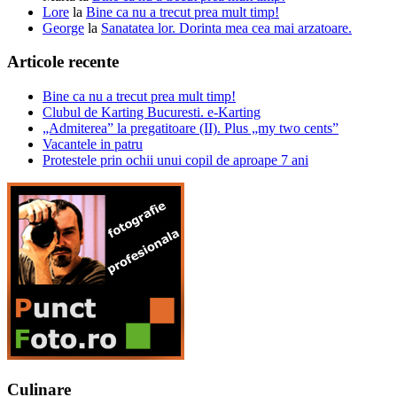
Lore
la
Bine ca nu a trecut prea mult timp!
George
la
Sanatatea lor. Dorinta mea cea mai arzatoare.
Articole recente
Bine ca nu a trecut prea mult timp!
Clubul de Karting Bucuresti. e-Karting
„Admiterea” la pregatitoare (II). Plus „my two cents”
Vacantele in patru
Protestele prin ochii unui copil de aproape 7 ani
Culinare