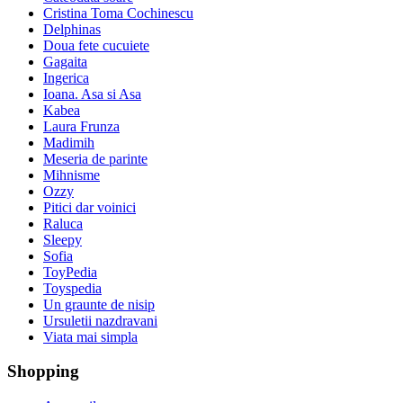
Cristina Toma Cochinescu
Delphinas
Doua fete cucuiete
Gagaita
Ingerica
Ioana. Asa si Asa
Kabea
Laura Frunza
Madimih
Meseria de parinte
Mihnisme
Ozzy
Pitici dar voinici
Raluca
Sleepy
Sofia
ToyPedia
Toyspedia
Un graunte de nisip
Ursuletii nazdravani
Viata mai simpla
Shopping