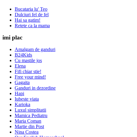
Bucataria lu' Teo
Dulciuri fel de fel
Hai sa gatim!
Retete ca la mama
imi plac
Amalgam de ganduri
B24Kids
Cu mastile jos
Elena
Fifi chiar stie!
Free your mind!
Gagaita
Ganduri in dezordine
Hapi
Iubeste viata
Karioka
Luxul simplitatii
Mamica Pediatru
Maria Coman
Martie din Post
Nina Costea