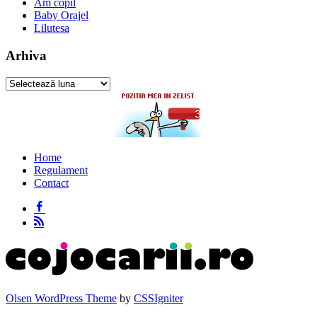
Am copil
Baby Orajel
Lilutesa
Arhiva
Arhiva
Home
Regulament
Contact
Olsen WordPress Theme
by
CSSIgniter