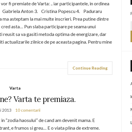
r fi premiate de Varta: .. iar participantele, in ordinea
2. Gabriela Anton 3. Cristina Popescu 4. Paduraru
ma asteptam la mai multe inscrieri. Prea putine dintre
 cred asta… Pun slaba participare pe seama unui
i reusit sa va gasiti metoda optima de energizare, dar
i actualizarile zilnice de pe aceasta pagina. Pentru mine
Continue Reading
Varta
ne? Varta te premiaza.
i 2013
10 comentarii
at in “zodia haosului” de cand am devenit mama. E
strant, e frumos si greu… E o viata plina de extreme.