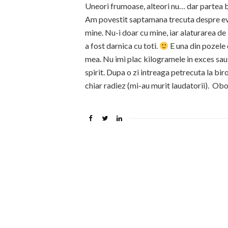
Uneori frumoase, alteori nu… dar partea b
Am povestit saptamana trecuta despre ev
mine. Nu-i doar cu mine, iar alaturarea d
a fost darnica cu toti.
E una din pozele 
mea. Nu imi plac kilogramele in exces sau
spirit. Dupa o zi intreaga petrecuta la bir
chiar radiez (mi-au murit laudatorii). Obo