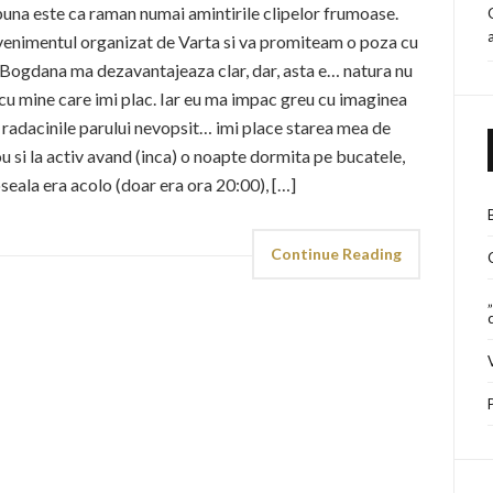
una este ca raman numai amintirile clipelor frumoase.
enimentul organizat de Varta si va promiteam o poza cu
e Bogdana ma dezavantajeaza clar, dar, asta e… natura nu
cu mine care imi plac. Iar eu ma impac greu cu imaginea
 radacinile parului nevopsit… imi place starea mea de
ou si la activ avand (inca) o noapte dormita pe bucatele,
seala era acolo (doar era ora 20:00), […]
Continue Reading