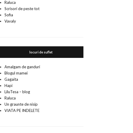
Raluca
Scrisori de peste tot
Sofia
Vavaly
locuri de suflet
Amalgam de ganduri
Blogul mamei
Gagaita
Hapi
LiluTesa – blog
Raluca
Un graunte de nisip
VIATA PE INDELETE