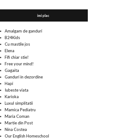
imi plac
Amalgam de ganduri
B24Kids
Cu mastile jos
Elena
Fifi chiar stie!
Free your mind!
Gagaita
Ganduri in dezordine
Hapi
Iubeste viata
Karioka
Luxul simplitatii
Mamica Pediatru
Maria Coman
Martie din Post
Nina Costea
Our English Homeschool