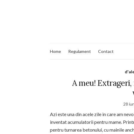
Home
Regulament
Contact
d'al
A meu! Extrageri, 
28 iu
Azi este una din acele zile in care am nev
inventat acumulatorii pentru mame. Printr
pentru turnarea betonului, cu mainile anch