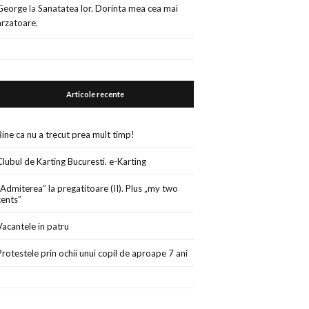
George
la
Sanatatea lor. Dorinta mea cea mai
arzatoare.
Articole recente
Bine ca nu a trecut prea mult timp!
Clubul de Karting Bucuresti. e-Karting
„Admiterea” la pregatitoare (II). Plus „my two
cents”
Vacantele in patru
Protestele prin ochii unui copil de aproape 7 ani