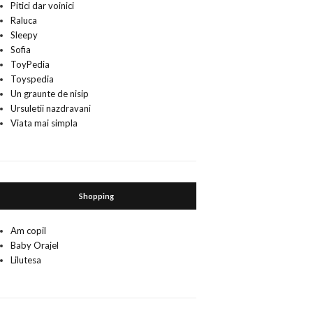
Pitici dar voinici
Raluca
Sleepy
Sofia
ToyPedia
Toyspedia
Un graunte de nisip
Ursuletii nazdravani
Viata mai simpla
Shopping
Am copil
Baby Orajel
Lilutesa