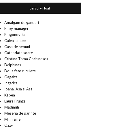
parcul virtual
Amalgam de ganduri
Baby manager
Blogonovela
Calea Lactee
Casa de nebuni
Cateodata soare
Cristina Toma Cochinescu
Delphinas
Doua fete cucuiete
Gagaita
Ingerica
Ioana. Asa si Asa
Kabea
Laura Frunza
Madimih
Meseria de parinte
Mihnisme
Ozzy