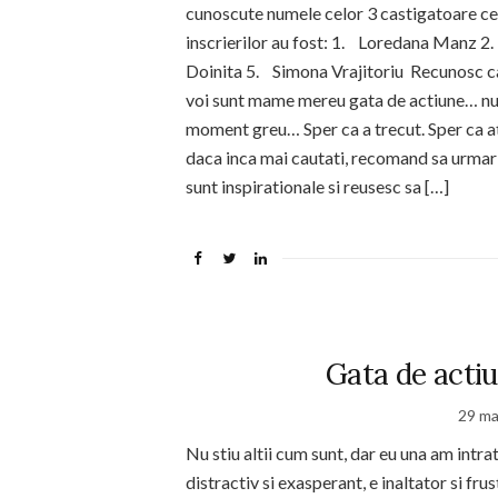
cunoscute numele celor 3 castigatoare ce vo
inscrierilor au fost: 1. Loredana Manz 
Doinita 5. Simona Vrajitoriu Recunosc ca 
voi sunt mame mereu gata de actiune… nu
moment greu… Sper ca a trecut. Sper ca at
daca inca mai cautati, recomand sa urmarit
sunt inspirationale si reusesc sa […]
Gata de actiu
29 ma
Nu stiu altii cum sunt, dar eu una am intr
distractiv si exasperant, e inaltator si fru