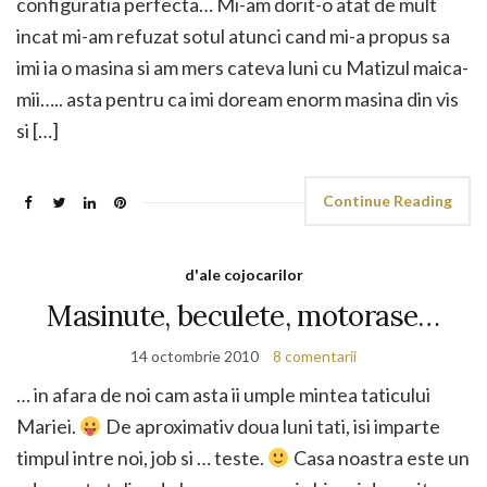
configuratia perfecta… Mi-am dorit-o atat de mult
incat mi-am refuzat sotul atunci cand mi-a propus sa
imi ia o masina si am mers cateva luni cu Matizul maica-
mii….. asta pentru ca imi doream enorm masina din vis
si […]
Continue Reading
d'ale cojocarilor
Masinute, beculete, motorase…
14 octombrie 2010
8 comentarii
… in afara de noi cam asta ii umple mintea taticului
Mariei.
De aproximativ doua luni tati, isi imparte
timpul intre noi, job si … teste.
Casa noastra este un