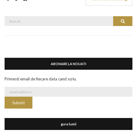
Search
Search
for:
ABONARE LA NOUATI
Primesti email de fiecare data cand scriu.
gura lumii