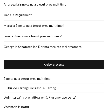
Andreea
la
Bine ca nu a trecut prea mult timp!
luana
la
Regulament
Maria
la
Bine ca nu a trecut prea mult timp!
Lore
la
Bine ca nu a trecut prea mult timp!
George
la
Sanatatea lor. Dorinta mea cea mai arzatoare.
Articole recente
Bine ca nu a trecut prea mult timp!
Clubul de Karting Bucuresti. e-Karting
„Admiterea” la pregatitoare (II). Plus „my two cents”
Vacantele in patru