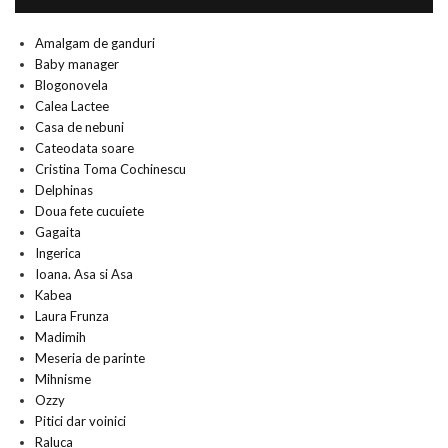
Amalgam de ganduri
Baby manager
Blogonovela
Calea Lactee
Casa de nebuni
Cateodata soare
Cristina Toma Cochinescu
Delphinas
Doua fete cucuiete
Gagaita
Ingerica
Ioana. Asa si Asa
Kabea
Laura Frunza
Madimih
Meseria de parinte
Mihnisme
Ozzy
Pitici dar voinici
Raluca