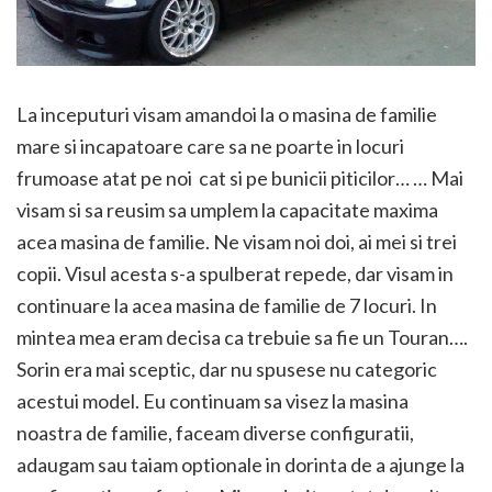
La inceputuri visam amandoi la o masina de familie
mare si incapatoare care sa ne poarte in locuri
frumoase atat pe noi cat si pe bunicii piticilor… … Mai
visam si sa reusim sa umplem la capacitate maxima
acea masina de familie. Ne visam noi doi, ai mei si trei
copii. Visul acesta s-a spulberat repede, dar visam in
continuare la acea masina de familie de 7 locuri. In
mintea mea eram decisa ca trebuie sa fie un Touran….
Sorin era mai sceptic, dar nu spusese nu categoric
acestui model. Eu continuam sa visez la masina
noastra de familie, faceam diverse configuratii,
adaugam sau taiam optionale in dorinta de a ajunge la