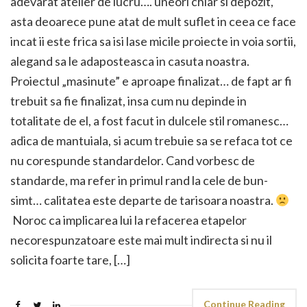
adevarat atelier de lucru…. uneori chiar si depozit,
asta deoarece pune atat de mult suflet in ceea ce face
incat ii este frica sa isi lase micile proiecte in voia sortii,
alegand sa le adaposteasca in casuta noastra.
Proiectul „masinute” e aproape finalizat… de fapt ar fi
trebuit sa fie finalizat, insa cum nu depinde in
totalitate de el, a fost facut in dulcele stil romanesc…
adica de mantuiala, si acum trebuie sa se refaca tot ce
nu corespunde standardelor. Cand vorbesc de
standarde, ma refer in primul rand la cele de bun-
simt… calitatea este departe de tarisoara noastra.
Noroc ca implicarea lui la refacerea etapelor
necorespunzatoare este mai mult indirecta si nu il
solicita foarte tare, […]
Continue Reading