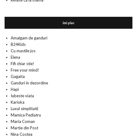
Retete ca la mama
imi plac
Amalgam de ganduri
B24Kids
Cu mastile jos
Elena
Fifi chiar stie!
Free your mind!
Gagaita
Ganduri in dezordine
Hapi
Iubeste viata
Karioka
Luxul simplitatii
Mamica Pediatru
Maria Coman
Martie din Post
Nina Costea