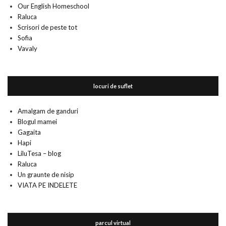
Our English Homeschool
Raluca
Scrisori de peste tot
Sofia
Vavaly
locuri de suflet
Amalgam de ganduri
Blogul mamei
Gagaita
Hapi
LiluTesa – blog
Raluca
Un graunte de nisip
VIATA PE INDELETE
parcul virtual