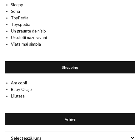
Sleepy
Sofia
ToyPedia
Toyspedia
Un graunte de nisip
Ursuletii nazdravani
Viata mai simpla
Shopping
Am copil
Baby Orajel
Lilutesa
Arhiva
Arhiva