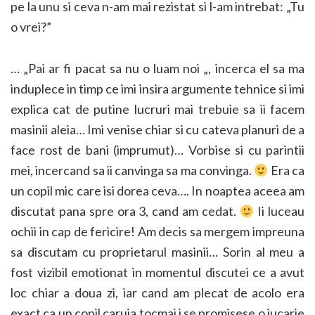
pe la unu si ceva n-am mai rezistat si l-am intrebat: „Tu
o vrei?”
… „Pai ar fi pacat sa nu o luam noi „, incerca el sa ma
induplece in timp ce imi insira argumente tehnice si imi
explica cat de putine lucruri mai trebuie sa ii facem
masinii aleia… Imi venise chiar si cu cateva planuri de a
face rost de bani (imprumut)… Vorbise si cu parintii
mei, incercand sa ii canvinga sa ma convinga.
Era ca
un copil mic care isi dorea ceva…. In noaptea aceea am
discutat pana spre ora 3, cand am cedat.
Ii luceau
ochii in cap de fericire! Am decis sa mergem impreuna
sa discutam cu proprietarul masinii… Sorin al meu a
fost vizibil emotionat in momentul discutei ce a avut
loc chiar a doua zi, iar cand am plecat de acolo era
exact ca un copil caruia tocmai i se promisese o jucarie