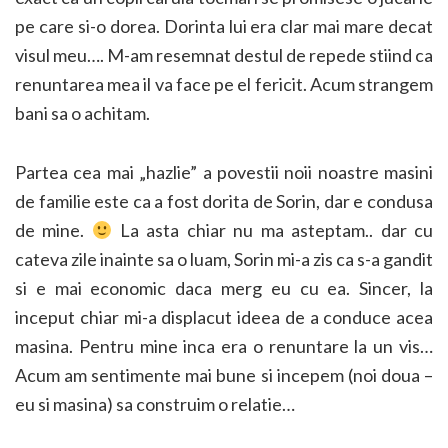
pe care si-o dorea. Dorinta lui era clar mai mare decat
visul meu…. M-am resemnat destul de repede stiind ca
renuntarea mea il va face pe el fericit. Acum strangem
bani sa o achitam.
Partea cea mai „hazlie” a povestii noii noastre masini
de familie este ca a fost dorita de Sorin, dar e condusa
de mine.
La asta chiar nu ma asteptam.. dar cu
cateva zile inainte sa o luam, Sorin mi-a zis ca s-a gandit
si e mai economic daca merg eu cu ea. Sincer, la
inceput chiar mi-a displacut ideea de a conduce acea
masina. Pentru mine inca era o renuntare la un vis…
Acum am sentimente mai bune si incepem (noi doua –
eu si masina) sa construim o relatie…