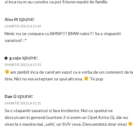
si inca nu m-au convins ca pot fi bune masini de familie
spune:
Alex M
6 MARTIE 2013 LA 11:49
Nimic nu se compara cu BMW!!!! BMW rules!!! Sa o stapaniti
sanatosi! :*
spune:
g.cojo
8 MARTIE 2013 LA 15:55
am zambit inca de cand am vazut ca e vorba de un comment de la
tine. Nici nu ma asteptam sa spui altceva.
Te pup
spune:
Dan G
6 MARTIE 2013 LA 11:21
Sa o stapaniti sanatosi si fara incidente. Noi cu spatiul ne
descurcam in general (suntem 3 si avem un Opel Astra G), dar eu
visez la o masina mai „safe”, un SUV ceva. Deocamdata doar visez