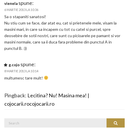
spune:
vienela
6 MARTIE 2013 LA 10:36
Sa o stapaniti sanatosi!
Nu stiu cum se face, dar atat eu, cat si prietenele mele, visam la
masini mari, in care sa incapem cu tot cu catel si purcel, spre
deosebire de sotii nostri, care sunt cu picioarele pe pamant si vor
masini normale, care sa ii duca fara probleme din punctul A in
punctul B. :))
spune:
g.cojo
8 MARTIE 2013 LA 10:14
multumesc tare mult!
Pingback:
Lecitina? Nu! Masina mea! |
cojocarii.rocojocarii.ro
Search
Search
for: