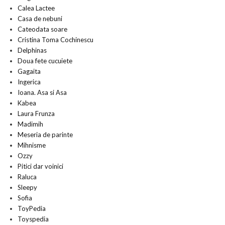
Calea Lactee
Casa de nebuni
Cateodata soare
Cristina Toma Cochinescu
Delphinas
Doua fete cucuiete
Gagaita
Ingerica
Ioana. Asa si Asa
Kabea
Laura Frunza
Madimih
Meseria de parinte
Mihnisme
Ozzy
Pitici dar voinici
Raluca
Sleepy
Sofia
ToyPedia
Toyspedia