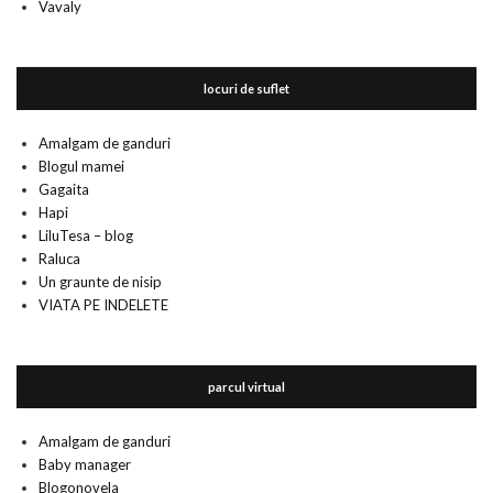
Vavaly
locuri de suflet
Amalgam de ganduri
Blogul mamei
Gagaita
Hapi
LiluTesa – blog
Raluca
Un graunte de nisip
VIATA PE INDELETE
parcul virtual
Amalgam de ganduri
Baby manager
Blogonovela