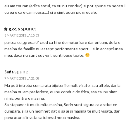
eu am touran (adica sotul, ca eu nu conduc) si pot spune ca necazul
cu ea e ca e cam joasa…:) si o simt uuun pic greoaie.
spune:
g.cojo
8 MARTIE 2013 LA 15:53
partea cu „greoaie” cred ca tine de motorizare dar oricum, de la o
masina de familie nu astept performante sport… si in acceptiunea
mea, daca nu sunt suv-uri , sunt joase toate.
spune:
Sofia
7 MARTIE 2013 LA 21:08
Ma poti intreba cum arata bijuteriile mult visate, sau altele, dar la
masina nu am preferinte, eu nu conduc de frica, asa ca, nu simt
nimic pentru o masina.
Sa stapanesti multumita masina, Sorin sunt sigura ca a stiut ce
cumpara, si la un momnet dat o sa ai si masina te mult visata, dar
pana atunci invata sa iubesti noua masina.