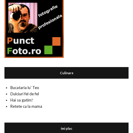
Culinare
Bucataria lu' Teo
Dulciuri fel de fel
Hai sa gatim!
Retete ca la mama
imi plac