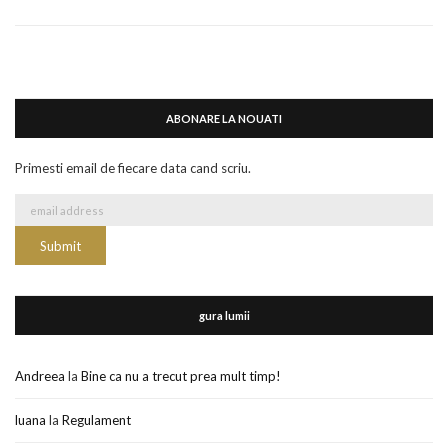
ABONARE LA NOUATI
Primesti email de fiecare data cand scriu.
gura lumii
Andreea
la
Bine ca nu a trecut prea mult timp!
luana
la
Regulament