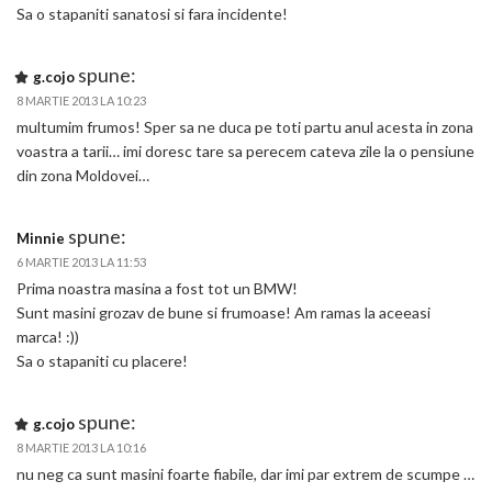
Sa o stapaniti sanatosi si fara incidente!
spune:
g.cojo
8 MARTIE 2013 LA 10:23
multumim frumos! Sper sa ne duca pe toti partu anul acesta in zona
voastra a tarii… imi doresc tare sa perecem cateva zile la o pensiune
din zona Moldovei…
spune:
Minnie
6 MARTIE 2013 LA 11:53
Prima noastra masina a fost tot un BMW!
Sunt masini grozav de bune si frumoase! Am ramas la aceeasi
marca! :))
Sa o stapaniti cu placere!
spune:
g.cojo
8 MARTIE 2013 LA 10:16
nu neg ca sunt masini foarte fiabile, dar imi par extrem de scumpe …