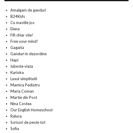
Amalgam de ganduri
B24Kids
Cu mastile jos
Elena
Fifi chiar stie!
Free your mind!
Gagaita
Ganduri in dezordine
Hapi
Iubeste viata
Karioka
Luxul simplitatii
Mamica Pediatru
Maria Coman
Martie din Post
Nina Costea
Our English Homeschool
Raluca
Scrisori de peste tot
Sofia