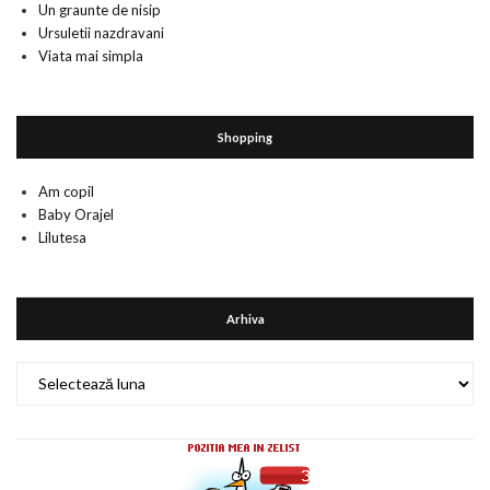
Un graunte de nisip
Ursuletii nazdravani
Viata mai simpla
Shopping
Am copil
Baby Orajel
Lilutesa
Arhiva
Arhiva