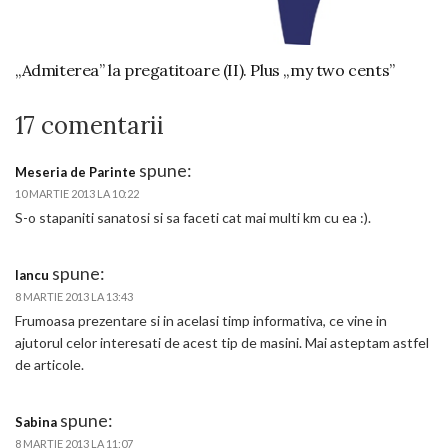
„Admiterea” la pregatitoare (II). Plus „my two cents”
17 comentarii
spune:
Meseria de Parinte
10 MARTIE 2013 LA 10:22
S-o stapaniti sanatosi si sa faceti cat mai multi km cu ea :).
spune:
Iancu
8 MARTIE 2013 LA 13:43
Frumoasa prezentare si in acelasi timp informativa, ce vine in
ajutorul celor interesati de acest tip de masini. Mai asteptam astfel
de articole.
spune:
Sabina
8 MARTIE 2013 LA 11:07