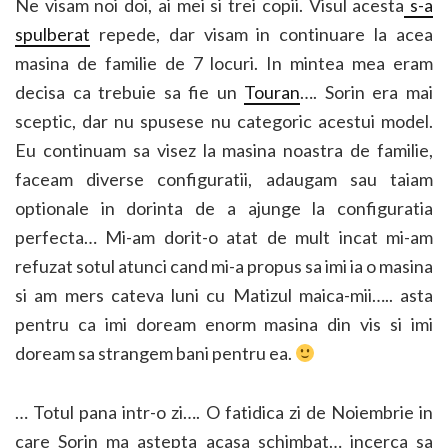
Ne visam noi doi, ai mei si trei copii. Visul acesta
s-a
spulberat
repede, dar visam in continuare la acea
masina de familie de 7 locuri. In mintea mea eram
decisa ca trebuie sa fie un
Touran
…. Sorin era mai
sceptic, dar nu spusese nu categoric acestui model.
Eu continuam sa visez la masina noastra de familie,
faceam diverse configuratii, adaugam sau taiam
optionale in dorinta de a ajunge la configuratia
perfecta… Mi-am dorit-o atat de mult incat mi-am
refuzat sotul atunci cand mi-a propus sa imi ia o masina
si am mers cateva luni cu Matizul maica-mii….. asta
pentru ca imi doream enorm masina din vis si imi
doream sa strangem bani pentru ea.
… Totul pana intr-o zi…. O fatidica zi de Noiembrie in
care Sorin ma astepta acasa schimbat… incerca sa