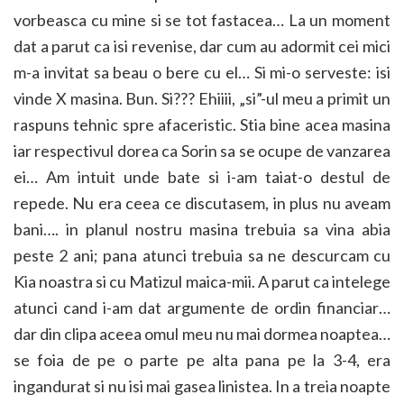
vorbeasca cu mine si se tot fastacea… La un moment
dat a parut ca isi revenise, dar cum au adormit cei mici
m-a invitat sa beau o bere cu el… Si mi-o serveste: isi
vinde X masina. Bun. Si??? Ehiiii, „si”-ul meu a primit un
raspuns tehnic spre afaceristic. Stia bine acea masina
iar respectivul dorea ca Sorin sa se ocupe de vanzarea
ei… Am intuit unde bate si i-am taiat-o destul de
repede. Nu era ceea ce discutasem, in plus nu aveam
bani…. in planul nostru masina trebuia sa vina abia
peste 2 ani; pana atunci trebuia sa ne descurcam cu
Kia noastra si cu Matizul maica-mii. A parut ca intelege
atunci cand i-am dat argumente de ordin financiar…
dar din clipa aceea omul meu nu mai dormea noaptea…
se foia de pe o parte pe alta pana pe la 3-4, era
ingandurat si nu isi mai gasea linistea. In a treia noapte