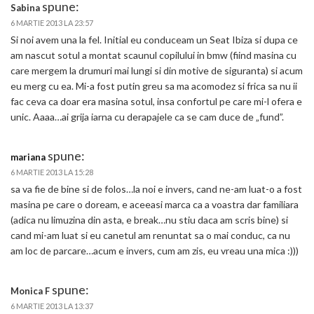
spune:
Sabina
6 MARTIE 2013 LA 23:57
Si noi avem una la fel. Initial eu conduceam un Seat Ibiza si dupa ce
am nascut sotul a montat scaunul copilului in bmw (fiind masina cu
care mergem la drumuri mai lungi si din motive de siguranta) si acum
eu merg cu ea. Mi-a fost putin greu sa ma acomodez si frica sa nu ii
fac ceva ca doar era masina sotul, insa confortul pe care mi-l ofera e
unic. Aaaa…ai grija iarna cu derapajele ca se cam duce de „fund”.
spune:
mariana
6 MARTIE 2013 LA 15:28
sa va fie de bine si de folos…la noi e invers, cand ne-am luat-o a fost
masina pe care o doream, e aceeasi marca ca a voastra dar familiara
(adica nu limuzina din asta, e break…nu stiu daca am scris bine) si
cand mi-am luat si eu canetul am renuntat sa o mai conduc, ca nu
am loc de parcare…acum e invers, cum am zis, eu vreau una mica :)))
spune:
Monica F
6 MARTIE 2013 LA 13:37