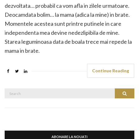
dezvoltata… probabil ca vom afla in zilele urmatoare.
Deocamdata bolim… la mama (adica la mine) in brate.
Momentele acestea sunt printre putinele in care
independenta mea devine nedezlipibila de mine.
Starea leguminoasa data de boala trece mai repede la
mama in brate.
Continue Reading
Search
Search
for:
ABONARE LA NOUATI