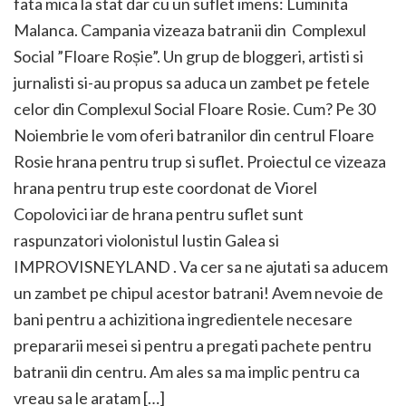
fata mica la stat dar cu un suflet imens: Luminita
Malanca. Campania vizeaza batranii din Complexul
Social ”Floare Roșie”. Un grup de bloggeri, artisti si
jurnalisti si-au propus sa aduca un zambet pe fetele
celor din Complexul Social Floare Rosie. Cum? Pe 30
Noiembrie le vom oferi batranilor din centrul Floare
Rosie hrana pentru trup si suflet. Proiectul ce vizeaza
hrana pentru trup este coordonat de Viorel
Copolovici iar de hrana pentru suflet sunt
raspunzatori violonistul Iustin Galea si
IMPROVISNEYLAND . Va cer sa ne ajutati sa aducem
un zambet pe chipul acestor batrani! Avem nevoie de
bani pentru a achizitiona ingredientele necesare
prepararii mesei si pentru a pregati pachete pentru
batranii din centru. Am ales sa ma implic pentru ca
vreau sa le aratam […]