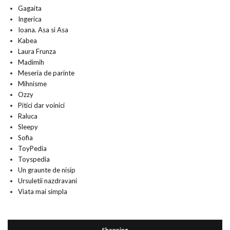
Gagaita
Ingerica
Ioana. Asa si Asa
Kabea
Laura Frunza
Madimih
Meseria de parinte
Mihnisme
Ozzy
Pitici dar voinici
Raluca
Sleepy
Sofia
ToyPedia
Toyspedia
Un graunte de nisip
Ursuletii nazdravani
Viata mai simpla
Shopping