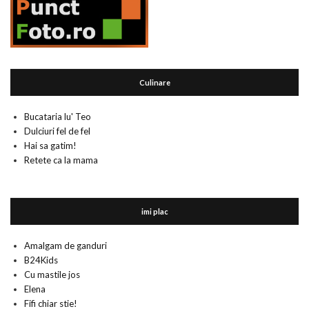
Culinare
Bucataria lu' Teo
Dulciuri fel de fel
Hai sa gatim!
Retete ca la mama
imi plac
Amalgam de ganduri
B24Kids
Cu mastile jos
Elena
Fifi chiar stie!