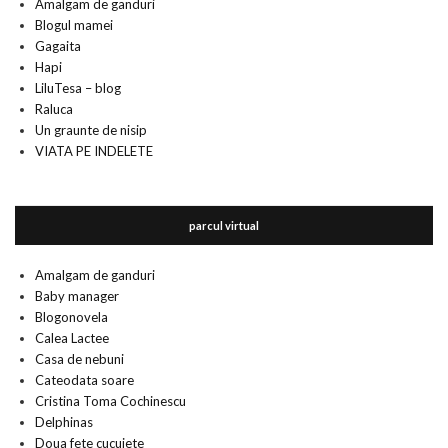
Amalgam de ganduri
Blogul mamei
Gagaita
Hapi
LiluTesa – blog
Raluca
Un graunte de nisip
VIATA PE INDELETE
parcul virtual
Amalgam de ganduri
Baby manager
Blogonovela
Calea Lactee
Casa de nebuni
Cateodata soare
Cristina Toma Cochinescu
Delphinas
Doua fete cucuiete