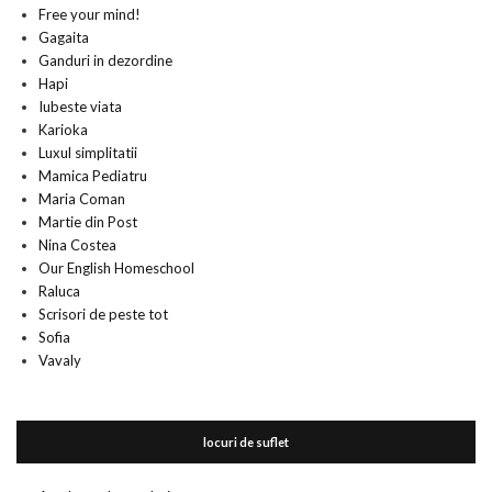
Free your mind!
Gagaita
Ganduri in dezordine
Hapi
Iubeste viata
Karioka
Luxul simplitatii
Mamica Pediatru
Maria Coman
Martie din Post
Nina Costea
Our English Homeschool
Raluca
Scrisori de peste tot
Sofia
Vavaly
locuri de suflet