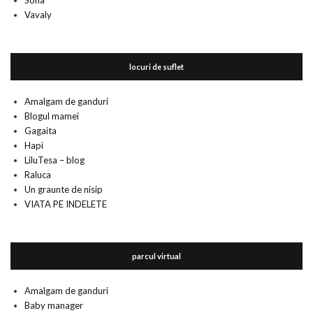
Sofia
Vavaly
locuri de suflet
Amalgam de ganduri
Blogul mamei
Gagaita
Hapi
LiluTesa – blog
Raluca
Un graunte de nisip
VIATA PE INDELETE
parcul virtual
Amalgam de ganduri
Baby manager