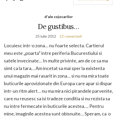
d'ale cojocarilor
De gustibus…
25 iulie 2012
12 comentarii
Locuiesc intr-o zona… nu foarte selecta. Cartierul
meu este „poarta” intre periferia Bucurestiului si
satele invecinate… In multe privinte, am de ce sa ma
simt ca la tara… Am incetat sa mai sper la existenta
unui magazin mai rasarit in zona… si nu ma mira toate
buticurile aprovizionate din Europa care apar si dispar
intr-un ritm alert… nu ma mira nici pirandele parvenite,
care nu reusesc sa isi tradeze conditia si nu rezista sa
nu intre fermecate in buticurile acestea…. Pentru
mine, imaginile acestea sunt obisnuite… Speram, ca o