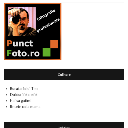
Culinare
Bucataria lu' Teo
Dulciuri fel de fel
Hai sa gatim!
Retete ca la mama
imi plac