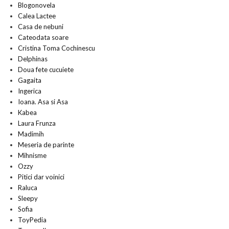
Blogonovela
Calea Lactee
Casa de nebuni
Cateodata soare
Cristina Toma Cochinescu
Delphinas
Doua fete cucuiete
Gagaita
Ingerica
Ioana. Asa si Asa
Kabea
Laura Frunza
Madimih
Meseria de parinte
Mihnisme
Ozzy
Pitici dar voinici
Raluca
Sleepy
Sofia
ToyPedia