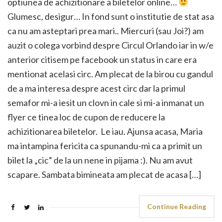
optiunea de achizitionare a biletelor online…
Glumesc, desigur… In fond sunt o institutie de stat asa
ca nu am asteptari prea mari.. Miercuri (sau Joi?) am
auzit o colega vorbind despre Circul Orlando iar in w/e
anterior citisem pe facebook un status in care era
mentionat acelasi circ. Am plecat de la birou cu gandul
de a ma interesa despre acest circ dar la primul
semafor mi-a iesit un clovn in cale si mi-a inmanat un
flyer ce tinea loc de cupon de reducere la
achizitionarea biletelor. Le iau. Ajunsa acasa, Maria
ma intampina fericita ca spunandu-mi ca a primit un
bilet la „cic” de la un nene in pijama :). Nu am avut
scapare. Sambata bimineata am plecat de acasa […]
Continue Reading