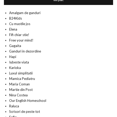
Amalgam de ganduri
B24Kids
Cu mastile jos
Elena
Fifi chiar stie!
Free your mind!
Gagaita
Ganduri in dezordine
Hapi
Iubeste viata
Karioka
Luxul simplitatii
Mamica Pediatru
Maria Coman
Martie din Post
Nina Costea
Our English Homeschool
Raluca
Scrisori de peste tot