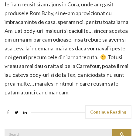
Ieri am reusit si am ajuns in Cora, unde am gasit
produsele Rom Baby, si ne-am aprovizionat cu
imbracaminte de casa, speram noi, pentru toata iarna.
Am luat body-uri, maieuri si caciulite… sincer acestea
din urma imi par cam odioase, insa trebuie sa avem si
asa ceva la indemana, mai ales daca vor navalii peste
noi geruri precum cele din iarna trecuta.
Totusi
vreau sa mai dau o raita si pe la Carrefour, poate ii mai
iau cateva body-uri si de la Tex, ca niciodata nu sunt
prea multe… mai ales in ritmul in care reusim sa le
patam atunci cand mancam.
Continue Reading
Search
Search