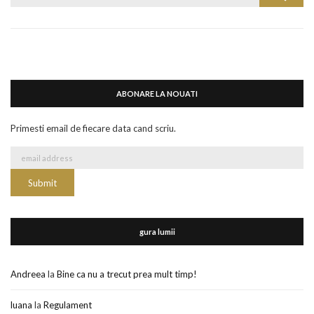
for:
ABONARE LA NOUATI
Primesti email de fiecare data cand scriu.
gura lumii
Andreea
la
Bine ca nu a trecut prea mult timp!
luana
la
Regulament