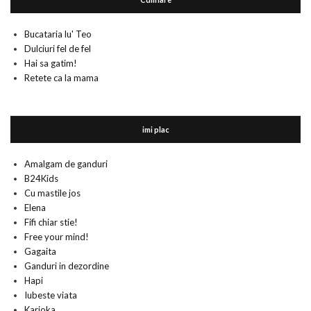
Bucataria lu' Teo
Dulciuri fel de fel
Hai sa gatim!
Retete ca la mama
imi plac
Amalgam de ganduri
B24Kids
Cu mastile jos
Elena
Fifi chiar stie!
Free your mind!
Gagaita
Ganduri in dezordine
Hapi
Iubeste viata
Karioka