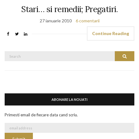
Stari… si remedii; Pregatiri.
27 ianuarie 2010
6 comentarii
Continue Reading
Search
Search
for:
ABONARE LA NOUATI
Primesti email de fiecare data cand scriu.