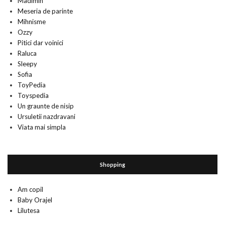
Madimih
Meseria de parinte
Mihnisme
Ozzy
Pitici dar voinici
Raluca
Sleepy
Sofia
ToyPedia
Toyspedia
Un graunte de nisip
Ursuletii nazdravani
Viata mai simpla
Shopping
Am copil
Baby Orajel
Lilutesa