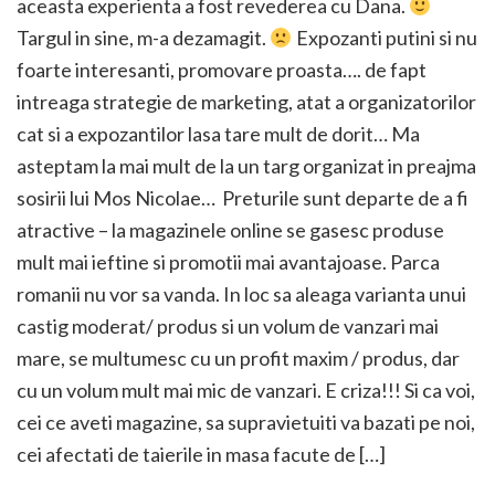
aceasta experienta a fost revederea cu Dana.
Targul in sine, m-a dezamagit.
Expozanti putini si nu
foarte interesanti, promovare proasta…. de fapt
intreaga strategie de marketing, atat a organizatorilor
cat si a expozantilor lasa tare mult de dorit… Ma
asteptam la mai mult de la un targ organizat in preajma
sosirii lui Mos Nicolae… Preturile sunt departe de a fi
atractive – la magazinele online se gasesc produse
mult mai ieftine si promotii mai avantajoase. Parca
romanii nu vor sa vanda. In loc sa aleaga varianta unui
castig moderat/ produs si un volum de vanzari mai
mare, se multumesc cu un profit maxim / produs, dar
cu un volum mult mai mic de vanzari. E criza!!! Si ca voi,
cei ce aveti magazine, sa supravietuiti va bazati pe noi,
cei afectati de taierile in masa facute de […]