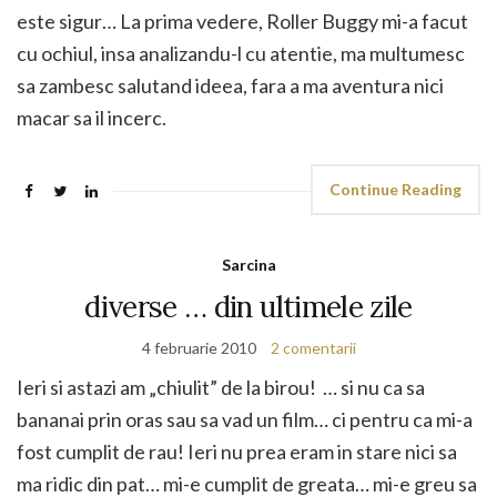
este sigur… La prima vedere, Roller Buggy mi-a facut
cu ochiul, insa analizandu-l cu atentie, ma multumesc
sa zambesc salutand ideea, fara a ma aventura nici
macar sa il incerc.
Continue Reading
Sarcina
diverse … din ultimele zile
4 februarie 2010
2 comentarii
Ieri si astazi am „chiulit” de la birou! … si nu ca sa
bananai prin oras sau sa vad un film… ci pentru ca mi-a
fost cumplit de rau! Ieri nu prea eram in stare nici sa
ma ridic din pat… mi-e cumplit de greata… mi-e greu sa