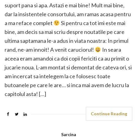
suport pana si apa. Astazi e mai bine! Mult mai bine,
dar la insistentele consortului, am ramas acasa pentru
a ma reface complet
Si pentru ca tot imi este mai
bine, am decis sa mai scriu despre noutatile pe care
ultima saptamana le-a adus in viata noastra: In primul
rand, ne-am innoit! A venit caruciorul!
In seara
aceea eram amandoi ca doi copii fericiti ca au primit o
jucarie noua. L-am montat si demontat de cateva ori, si
am incercat sa intelegem la ce folosesc toate
butoanele pe care le are… si inca mai avem de lucru la
capitolul asta! […]
Continue Reading
Sarcina