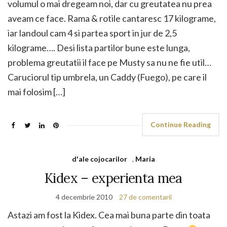
volumul o mai dregeam noi, dar cu greutatea nu prea
aveam ce face. Rama & rotile cantaresc 17 kilograme,
iar landoul cam 4 si partea sport in jur de 2,5
kilograme…. Desi lista partilor bune este lunga,
problema greutatii il face pe Musty sa nu ne fie util…
Caruciorul tip umbrela, un Caddy (Fuego), pe care il
mai folosim […]
Continue Reading
d'ale cojocarilor
,
Maria
Kidex – experienta mea
4 decembrie 2010
27 de comentarii
Astazi am fost la Kidex. Cea mai buna parte din toata