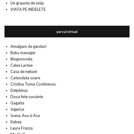
Un graunte de nisip
VIATA PE INDELETE
parcul virtual
Amalgam de ganduri
Baby manager
Blogonovela
Calea Lactee
Casa de nebuni
Cateodata soare
Cristina Toma Cochinescu
Delphinas
Doua fete cucuiete
Gagaita
Ingerica
Ioana. Asa si Asa
Kabea
Laura Frunza