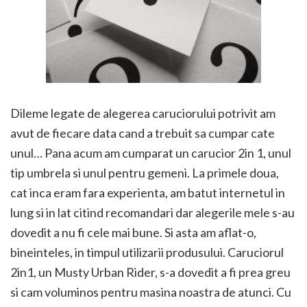
Dileme legate de alegerea caruciorului potrivit am
avut de fiecare data cand a trebuit sa cumpar cate
unul… Pana acum am cumparat un carucior 2in 1, unul
tip umbrela si unul pentru gemeni. La primele doua,
cat inca eram fara experienta, am batut internetul in
lung si in lat citind recomandari dar alegerile mele s-au
dovedit a nu fi cele mai bune. Si asta am aflat-o,
bineinteles, in timpul utilizarii produsului. Caruciorul
2in1, un Musty Urban Rider, s-a dovedit a fi prea greu
si cam voluminos pentru masina noastra de atunci. Cu