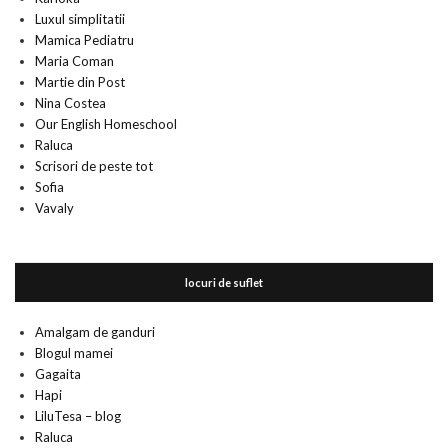
Luxul simplitatii
Mamica Pediatru
Maria Coman
Martie din Post
Nina Costea
Our English Homeschool
Raluca
Scrisori de peste tot
Sofia
Vavaly
locuri de suflet
Amalgam de ganduri
Blogul mamei
Gagaita
Hapi
LiluTesa – blog
Raluca