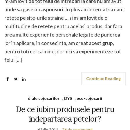
m-am lovit de tot felul de intrebari la care nu am avut
unde sa gasesc raspunsuri. In plus am incercat sa caut
retete pe site-urile straine … si m-am lovit de o
multitudine de retete pentru acelasi produs, dar fara
prea multe experiente personale legate de punerea
lor in aplicare, in consecinta, am creat acest grup,
pentru toti cei ca mine, dornici sa experimenteze tot
felul […]
Continue Reading
d'ale cojocarilor
,
DYS
,
eco-cojocarii
De ce iubim produsele pentru
indepartarea petelor?
6 iulie 2011
26 de comentarii