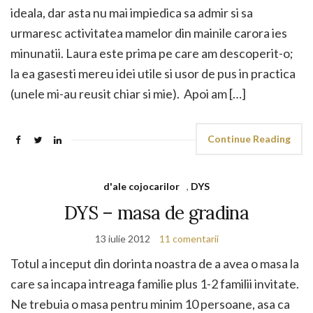
ideala, dar asta nu mai impiedica sa admir si sa
urmaresc activitatea mamelor din mainile carora ies
minunatii. Laura este prima pe care am descoperit-o;
la ea gasesti mereu idei utile si usor de pus in practica
(unele mi-au reusit chiar si mie). Apoi am […]
Continue Reading
d'ale cojocarilor
,
DYS
DYS – masa de gradina
13 iulie 2012
11 comentarii
Totul a inceput din dorinta noastra de a avea o masa la
care sa incapa intreaga familie plus 1-2 familii invitate.
Ne trebuia o masa pentru minim 10 persoane, asa ca