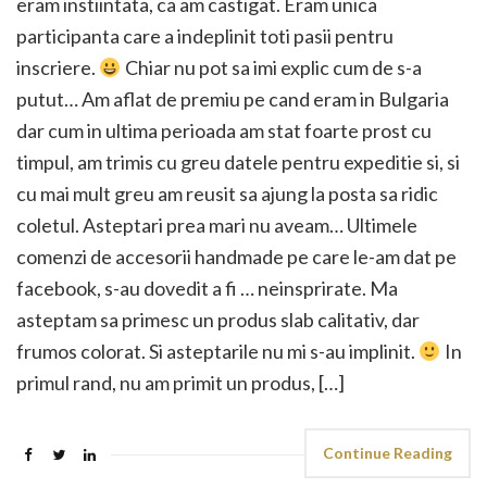
eram instiintata, ca am castigat. Eram unica
participanta care a indeplinit toti pasii pentru
inscriere.
Chiar nu pot sa imi explic cum de s-a
putut… Am aflat de premiu pe cand eram in Bulgaria
dar cum in ultima perioada am stat foarte prost cu
timpul, am trimis cu greu datele pentru expeditie si, si
cu mai mult greu am reusit sa ajung la posta sa ridic
coletul. Asteptari prea mari nu aveam… Ultimele
comenzi de accesorii handmade pe care le-am dat pe
facebook, s-au dovedit a fi … neinsprirate. Ma
asteptam sa primesc un produs slab calitativ, dar
frumos colorat. Si asteptarile nu mi s-au implinit.
In
primul rand, nu am primit un produs, […]
Continue Reading