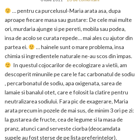
… pentru ca purcelusul-Maria arata asa, dupa
aproape fiecare masa sau gustare: De cele mai multe
ori, murdaria ajunge si pe pereti, mobila sau podea,
insa de acolo se curata repede… mai ales cu ajutor din
partea ei.
… hainele sunt o mare problema, insa
chimia si ingredientele naturale ne-au scos din impas.
In questul cojocarilor de ecologizare a vietii, am
descoperit minunile pe care le fac carbonatul de sodiu
, percarbonatul de sodiu, apa oxigenata, sarea de
lamaie si banalul otet, care e folosit la clatire pentru
neutralizarea sodiului. Fara pic de exagerare, Maria
arata precum in pozele de mai sus, de minim 3 ori pe zi:
la gustarea de fructe, cea de legume si la masa de
pranz, atunci cand serveste ciorba (deocamdata
supele au fost sterse de pe lista preferintelor).