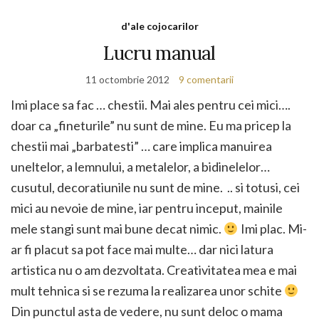
d'ale cojocarilor
Lucru manual
11 octombrie 2012
9 comentarii
Imi place sa fac … chestii. Mai ales pentru cei mici….
doar ca „fineturile” nu sunt de mine. Eu ma pricep la
chestii mai „barbatesti” … care implica manuirea
uneltelor, a lemnului, a metalelor, a bidinelelor…
cusutul, decoratiunile nu sunt de mine. .. si totusi, cei
mici au nevoie de mine, iar pentru inceput, mainile
mele stangi sunt mai bune decat nimic.
Imi plac. Mi-
ar fi placut sa pot face mai multe… dar nici latura
artistica nu o am dezvoltata. Creativitatea mea e mai
mult tehnica si se rezuma la realizarea unor schite
Din punctul asta de vedere, nu sunt deloc o mama