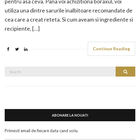
pentru asa ceva. Pana voi achizitiona boraxul, voi
utiliza una dintre sarurile inalbitoare recomandate de
cea care a creat reteta. Si cum aveam si ingrediente si
recipiente, […]
Continue Reading
Search
Search
for:
ABONARE LA NOUATI
Primesti email de fiecare data cand scriu.