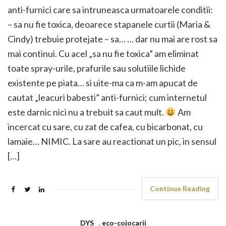
anti-furnici care sa intruneasca urmatoarele conditii:
– sa nu fie toxica, deoarece stapanele curtii (Maria &
Cindy) trebuie protejate – sa… … dar nu mai are rost sa
mai continui. Cu acel „sa nu fie toxica” am eliminat
toate spray-urile, prafurile sau solutiile lichide
existente pe piata… si uite-ma ca m-am apucat de
cautat „leacuri babesti” anti-furnici; cum internetul
este darnic nici nu a trebuit sa caut mult.
Am
incercat cu sare, cu zat de cafea, cu bicarbonat, cu
lamaie… NIMIC. La sare au reactionat un pic, in sensul
[…]
Continue Reading
DYS
,
eco-cojocarii