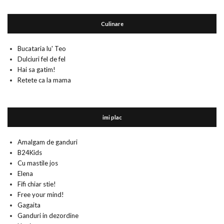
Culinare
Bucataria lu' Teo
Dulciuri fel de fel
Hai sa gatim!
Retete ca la mama
imi plac
Amalgam de ganduri
B24Kids
Cu mastile jos
Elena
Fifi chiar stie!
Free your mind!
Gagaita
Ganduri in dezordine