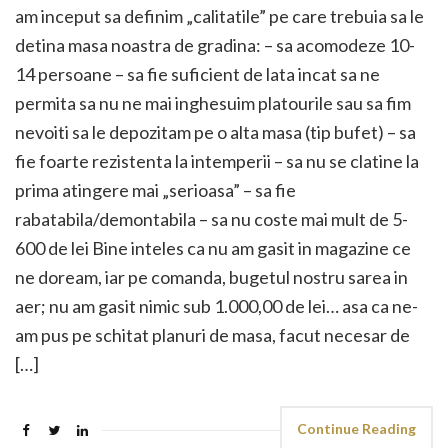
am inceput sa definim „calitatile” pe care trebuia sa le
detina masa noastra de gradina: – sa acomodeze 10-
14 persoane – sa fie suficient de lata incat sa ne
permita sa nu ne mai inghesuim platourile sau sa fim
nevoiti sa le depozitam pe o alta masa (tip bufet) – sa
fie foarte rezistenta la intemperii – sa nu se clatine la
prima atingere mai „serioasa” – sa fie
rabatabila/demontabila – sa nu coste mai mult de 5-
600 de lei Bine inteles ca nu am gasit in magazine ce
ne doream, iar pe comanda, bugetul nostru sarea in
aer; nu am gasit nimic sub 1.000,00 de lei… asa ca ne-
am pus pe schitat planuri de masa, facut necesar de
[…]
Continue Reading