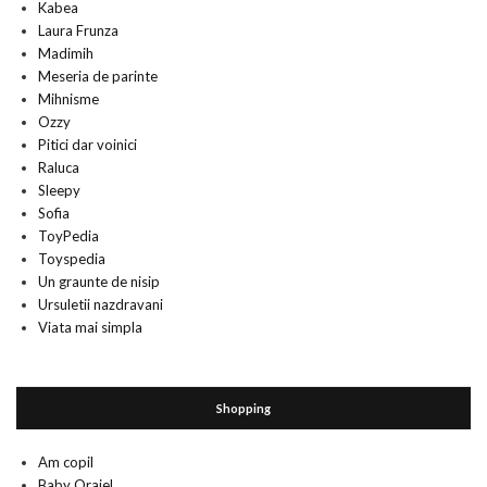
Kabea
Laura Frunza
Madimih
Meseria de parinte
Mihnisme
Ozzy
Pitici dar voinici
Raluca
Sleepy
Sofia
ToyPedia
Toyspedia
Un graunte de nisip
Ursuletii nazdravani
Viata mai simpla
Shopping
Am copil
Baby Orajel