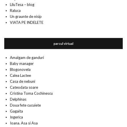
LiluTesa – blog
Raluca
Un graunte de nisip
VIATA PE INDELETE
parcul virtual
Amalgam de ganduri
Baby manager
Blogonovela
Calea Lactee
Casa de nebuni
Cateodata soare
Cristina Toma Cochinescu
Delphinas
Doua fete cucuiete
Gagaita
Ingerica
Ioana. Asa si Asa