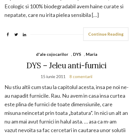
Ecologic si 100% biodegradabil avem haine curate si
nepatate, care nu irita pielea sensibila […]
Continue Reading
d'ale cojocarilor
,
DYS
,
Maria
DYS – Jeleu anti-furnici
15 iunie 2011
8 comentarii
Nu stiu altii cum stau la capitolul acesta, insa pe noi ne-
au napadit furnicile. Rau. Nu avem in casa insa curtea
este plina de furnici de toate dimensiunile, care
misuna neincetat prin toata „batatura”. In nici un alt an
nu am mai avut furnici in halul asta. … asa ca m-am
vazut nevoita sa fac cercetari in cautarea unor solutii