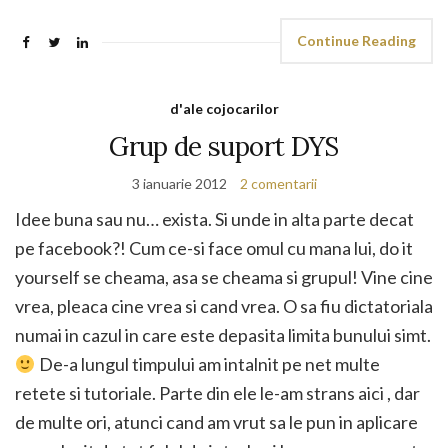
Continue Reading
d'ale cojocarilor
Grup de suport DYS
3 ianuarie 2012
2 comentarii
Idee buna sau nu… exista. Si unde in alta parte decat
pe facebook?! Cum ce-si face omul cu mana lui, do it
yourself se cheama, asa se cheama si grupul! Vine cine
vrea, pleaca cine vrea si cand vrea. O sa fiu dictatoriala
numai in cazul in care este depasita limita bunului simt.
De-a lungul timpului am intalnit pe net multe
retete si tutoriale. Parte din ele le-am strans aici , dar
de multe ori, atunci cand am vrut sa le pun in aplicare