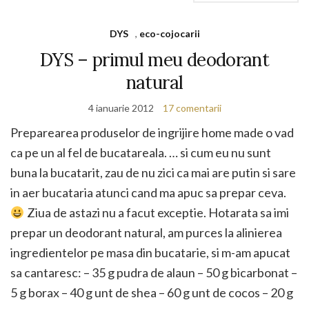
DYS
,
eco-cojocarii
DYS – primul meu deodorant
natural
4 ianuarie 2012
17 comentarii
Preparearea produselor de ingrijire home made o vad
ca pe un al fel de bucatareala. … si cum eu nu sunt
buna la bucatarit, zau de nu zici ca mai are putin si sare
in aer bucataria atunci cand ma apuc sa prepar ceva.
Ziua de astazi nu a facut exceptie. Hotarata sa imi
prepar un deodorant natural, am purces la alinierea
ingredientelor pe masa din bucatarie, si m-am apucat
sa cantaresc: – 35 g pudra de alaun – 50 g bicarbonat –
5 g borax – 40 g unt de shea – 60 g unt de cocos – 20 g