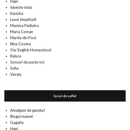
Hapi
Iubeste viata
Karioka
Luxul simplitatii
Mamica Pediatru
Maria Coman
Martie din Post
Nina Costea
Our English Homeschool
Raluca
Scrisori de peste tot
Sofia
Vavaly
locuri de suflet
Amalgam de ganduri
Blogul mamei
Gagaita
Hapi