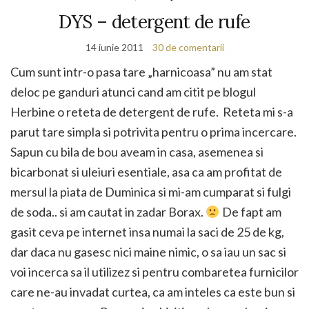
DYS – detergent de rufe
14 iunie 2011
30 de comentarii
Cum sunt intr-o pasa tare „harnicoasa” nu am stat
deloc pe ganduri atunci cand am citit pe blogul
Herbine o reteta de detergent de rufe. Reteta mi s-a
parut tare simpla si potrivita pentru o prima incercare.
Sapun cu bila de bou aveam in casa, asemenea si
bicarbonat si uleiuri esentiale, asa ca am profitat de
mersul la piata de Duminica si mi-am cumparat si fulgi
de soda.. si am cautat in zadar Borax.
De fapt am
gasit ceva pe internet insa numai la saci de 25 de kg,
dar daca nu gasesc nici maine nimic, o sa iau un sac si
voi incerca sa il utilizez si pentru combaretea furnicilor
care ne-au invadat curtea, ca am inteles ca este bun si