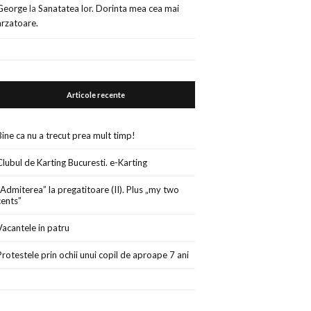
George
la
Sanatatea lor. Dorinta mea cea mai
arzatoare.
Articole recente
Bine ca nu a trecut prea mult timp!
Clubul de Karting Bucuresti. e-Karting
„Admiterea” la pregatitoare (II). Plus „my two
cents”
Vacantele in patru
Protestele prin ochii unui copil de aproape 7 ani