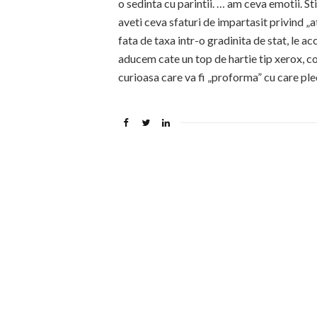
o sedinta cu parintii. … am ceva emotii. S
aveti ceva sfaturi de impartasit privind „at
fata de taxa intr-o gradinita de stat, le ac
aducem cate un top de hartie tip xerox, co
curioasa care va fi „proforma” cu care pl