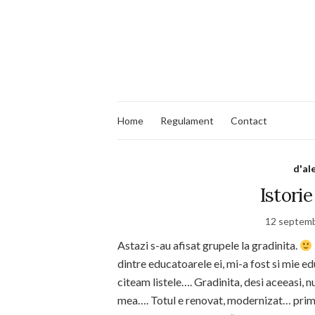
Home
Regulament
Contact
d'al
Istori
12 septemb
Astazi s-au afisat grupele la gradinita.
dintre educatoarele ei, mi-a fost si mie e
citeam listele…. Gradinita, desi aceeasi,
mea…. Totul e renovat, modernizat… primito