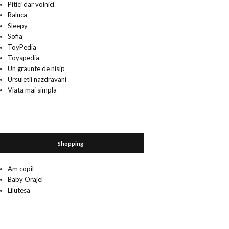
Pitici dar voinici
Raluca
Sleepy
Sofia
ToyPedia
Toyspedia
Un graunte de nisip
Ursuletii nazdravani
Viata mai simpla
Shopping
Am copil
Baby Orajel
Lilutesa