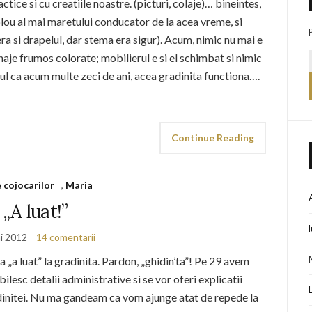
tice si cu creatiile noastre. (picturi, colaje)… bineintes,
blou al mai maretului conducator de la acea vreme, si
a si drapelul, dar stema era sigur). Acum, nimic nu mai e
naje frumos colorate; mobilierul e si el schimbat si nimic
tul ca acum multe zeci de ani, acea gradinita functiona….
Continue Reading
e cojocarilor
,
Maria
„A luat!”
i 2012
14 comentarii
 „a luat” la gradinita. Pardon, „ghidin’ta”! Pe 29 avem
bilesc detalii administrative si se vor oferi explicatii
dinitei. Nu ma gandeam ca vom ajunge atat de repede la