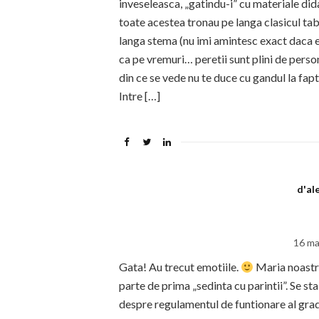
inveseleasca, „gatindu-i” cu materiale didac
toate acestea tronau pe langa clasicul ta
langa stema (nu imi amintesc exact daca er
ca pe vremuri… peretii sunt plini de perso
din ce se vede nu te duce cu gandul la fap
Intre […]
d'al
16 ma
Gata! Au trecut emotiile.
Maria noastra
parte de prima „sedinta cu parintii”. Se sta
despre regulamentul de funtionare al gra