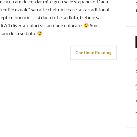
tiu ca nu am de ce, dar mi-e greu sa le stapanesc. Daca
entiile uzuale” sau alte cheltuieli care se fac aditional
cept cu bucurie. … si daca tot e sedinta, trebuie sa
li A4 diverse culori si cartoane colorate.
Sunt
ecam de la sedinta.
Continue Reading