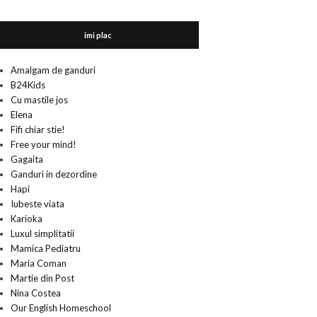
imi plac
Amalgam de ganduri
B24Kids
Cu mastile jos
Elena
Fifi chiar stie!
Free your mind!
Gagaita
Ganduri in dezordine
Hapi
Iubeste viata
Karioka
Luxul simplitatii
Mamica Pediatru
Maria Coman
Martie din Post
Nina Costea
Our English Homeschool