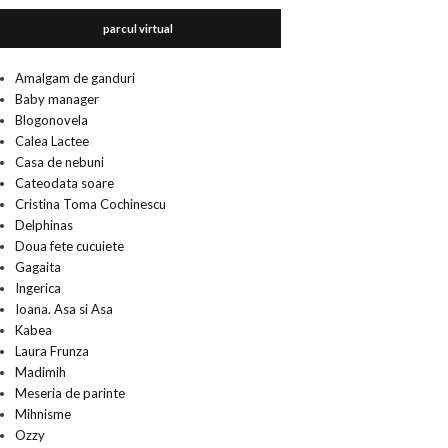
parcul virtual
Amalgam de ganduri
Baby manager
Blogonovela
Calea Lactee
Casa de nebuni
Cateodata soare
Cristina Toma Cochinescu
Delphinas
Doua fete cucuiete
Gagaita
Ingerica
Ioana. Asa si Asa
Kabea
Laura Frunza
Madimih
Meseria de parinte
Mihnisme
Ozzy