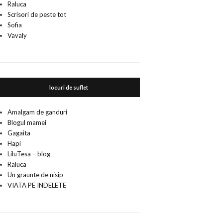
Raluca
Scrisori de peste tot
Sofia
Vavaly
locuri de suflet
Amalgam de ganduri
Blogul mamei
Gagaita
Hapi
LiluTesa – blog
Raluca
Un graunte de nisip
VIATA PE INDELETE