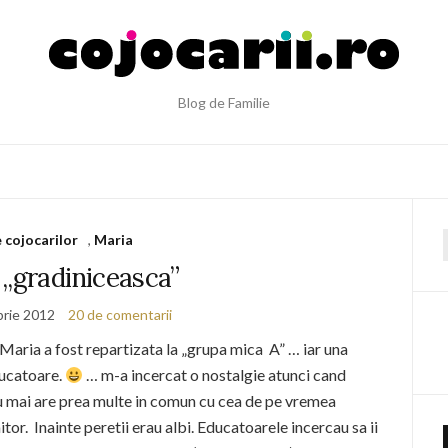
Blog de Familie
e cojocarilor
,
Maria
f
e „gradiniceasca”
rie 2012
20 de comentarii
Maria a fost repartizata la „grupa mica A” … iar una
ducatoare.
… m-a incercat o nostalgie atunci cand
 nu mai are prea multe in comun cu cea de pe vremea
r. Inainte peretii erau albi. Educatoarele incercau sa ii