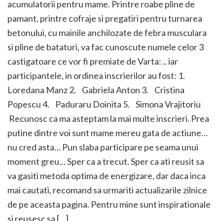
acumulatorii pentru mame. Printre roabe pline de
pamant, printre cofraje si pregatiri pentru turnarea
betonului, cu mainile anchilozate de febra musculara
si pline de bataturi, va fac cunoscute numele celor 3
castigatoare ce vor fi premiate de Varta: .. iar
participantele, in ordinea inscrierilor au fost: 1.
Loredana Manz 2. Gabriela Anton 3. Cristina
Popescu 4. Paduraru Doinita 5. Simona Vrajitoriu
Recunosc ca ma asteptam la mai multe inscrieri. Prea
putine dintre voi sunt mame mereu gata de actiune…
nu cred asta… Pun slaba participare pe seama unui
moment greu… Sper ca a trecut. Sper ca ati reusit sa
va gasiti metoda optima de energizare, dar daca inca
mai cautati, recomand sa urmariti actualizarile zilnice
de pe aceasta pagina. Pentru mine sunt inspirationale
si reusesc sa […]