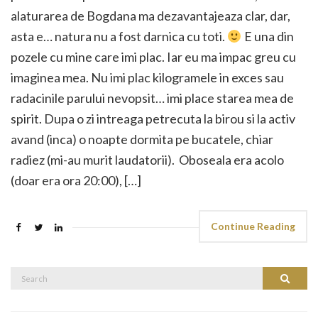
alaturarea de Bogdana ma dezavantajeaza clar, dar,
asta e… natura nu a fost darnica cu toti.
E una din
pozele cu mine care imi plac. Iar eu ma impac greu cu
imaginea mea. Nu imi plac kilogramele in exces sau
radacinile parului nevopsit… imi place starea mea de
spirit. Dupa o zi intreaga petrecuta la birou si la activ
avand (inca) o noapte dormita pe bucatele, chiar
radiez (mi-au murit laudatorii). Oboseala era acolo
(doar era ora 20:00), […]
Continue Reading
Search
Search
for: