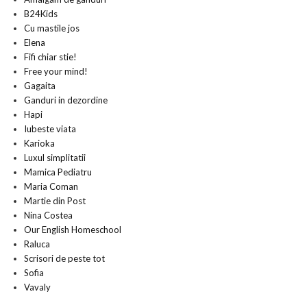
B24Kids
Cu mastile jos
Elena
Fifi chiar stie!
Free your mind!
Gagaita
Ganduri in dezordine
Hapi
Iubeste viata
Karioka
Luxul simplitatii
Mamica Pediatru
Maria Coman
Martie din Post
Nina Costea
Our English Homeschool
Raluca
Scrisori de peste tot
Sofia
Vavaly