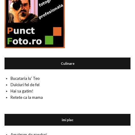
Culinare
Bucataria lu' Teo
Dulciuri fel de fel
Hai sa gatim!
Retete ca la mama
imi plac
Amalgam de ganduri