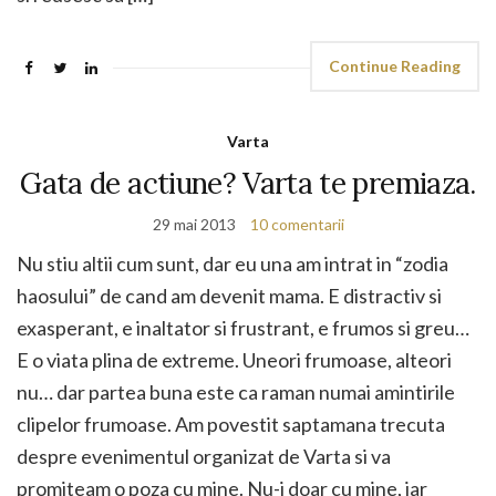
Continue Reading
Varta
Gata de actiune? Varta te premiaza.
29 mai 2013
10 comentarii
Nu stiu altii cum sunt, dar eu una am intrat in “zodia
haosului” de cand am devenit mama. E distractiv si
exasperant, e inaltator si frustrant, e frumos si greu…
E o viata plina de extreme. Uneori frumoase, alteori
nu… dar partea buna este ca raman numai amintirile
clipelor frumoase. Am povestit saptamana trecuta
despre evenimentul organizat de Varta si va
promiteam o poza cu mine. Nu-i doar cu mine, iar