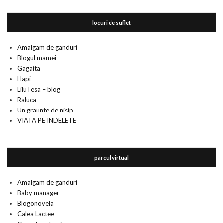
locuri de suflet
Amalgam de ganduri
Blogul mamei
Gagaita
Hapi
LiluTesa – blog
Raluca
Un graunte de nisip
VIATA PE INDELETE
parcul virtual
Amalgam de ganduri
Baby manager
Blogonovela
Calea Lactee