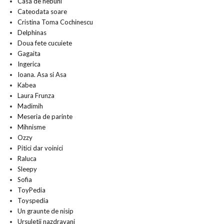
Casa de nebuni
Cateodata soare
Cristina Toma Cochinescu
Delphinas
Doua fete cucuiete
Gagaita
Ingerica
Ioana. Asa si Asa
Kabea
Laura Frunza
Madimih
Meseria de parinte
Mihnisme
Ozzy
Pitici dar voinici
Raluca
Sleepy
Sofia
ToyPedia
Toyspedia
Un graunte de nisip
Ursuletii nazdravani