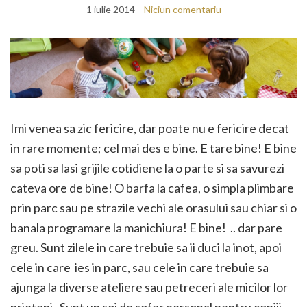
1 iulie 2014
Niciun comentariu
Imi venea sa zic fericire, dar poate nu e fericire decat
in rare momente; cel mai des e bine. E tare bine! E bine
sa poti sa lasi grijile cotidiene la o parte si sa savurezi
cateva ore de bine! O barfa la cafea, o simpla plimbare
prin parc sau pe strazile vechi ale orasului sau chiar si o
banala programare la manichiura! E bine! .. dar pare
greu. Sunt zilele in care trebuie sa ii duci la inot, apoi
cele in care ies in parc, sau cele in care trebuie sa
ajunga la diverse ateliere sau petreceri ale micilor lor