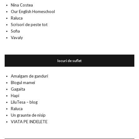
Nina Costea
Our English Homeschool
Raluca
Scrisori de peste tot
Sofia
Vavaly
locuri de suflet
Amalgam de ganduri
Blogul mamei
Gagaita
Hapi
LiluTesa – blog
Raluca
Un graunte de nisip
VIATA PE INDELETE