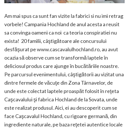
Am mai spus ca sunt fan vizite la fabrici si nu imi retrag
vorbele! Campania Hochland de anul acesta a reusit
sa convinga oameni ca noi ca teoria conspiratiei nu
exista! 20 familii, câştigătoare ale concursului
desfăşurat pe www.cascavalulhochland.ro, au avut
ocazia să observe cum se transformă laptele în
deliciosul produs care ajunge în bucătăriile noastre.
Pe parcursul evenimentului, câştigătorii au vizitat una
dintre fermele de văcuţe din Zona Târnavelor, de
unde este colectat laptele proaspăt folosit în reţeta
Caşcavalului şi fabrica Hochland de la Sovata, unde
este realizat produsul. Aici, ei au descoperit cum se
face Caşcavalul Hochland, cu rigoare germană, din
ingrediente naturale, pe baza reţetei autentice locale