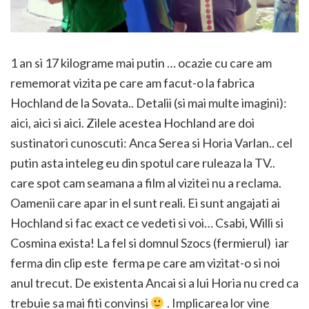
1 an si 17 kilograme mai putin … ocazie cu care am
rememorat vizita pe care am facut-o la fabrica
Hochland de la Sovata.. Detalii (si mai multe imagini):
aici, aici si aici. Zilele acestea Hochland are doi
sustinatori cunoscuti: Anca Serea si Horia Varlan.. cel
putin asta inteleg eu din spotul care ruleaza la TV..
care spot cam seamana a film al vizitei nu a reclama.
Oamenii care apar in el sunt reali. Ei sunt angajati ai
Hochland si fac exact ce vedeti si voi… Csabi, Willi si
Cosmina exista! La fel si domnul Szocs (fermierul) iar
ferma din clip este ferma pe care am vizitat-o si noi
anul trecut. De existenta Ancai si a lui Horia nu cred ca
trebuie sa mai fiti convinsi
. Implicarea lor vine