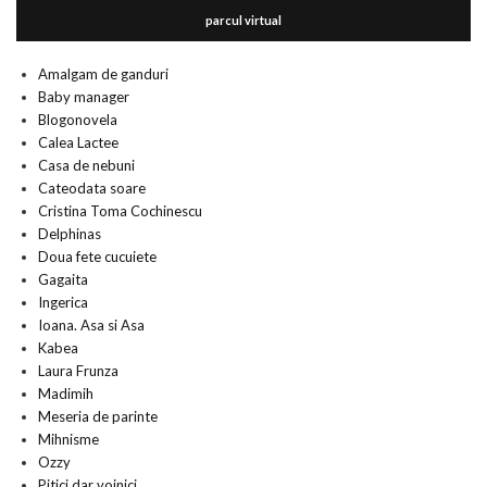
parcul virtual
Amalgam de ganduri
Baby manager
Blogonovela
Calea Lactee
Casa de nebuni
Cateodata soare
Cristina Toma Cochinescu
Delphinas
Doua fete cucuiete
Gagaita
Ingerica
Ioana. Asa si Asa
Kabea
Laura Frunza
Madimih
Meseria de parinte
Mihnisme
Ozzy
Pitici dar voinici