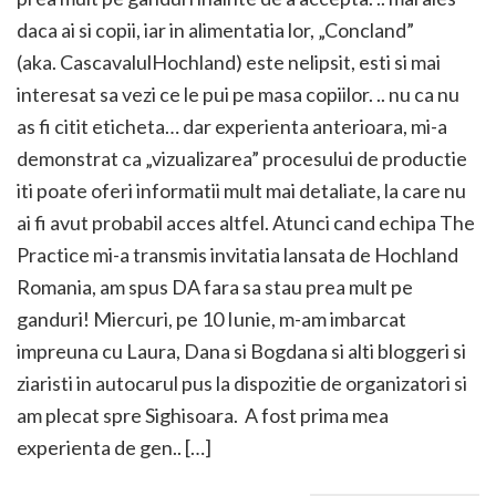
daca ai si copii, iar in alimentatia lor, „Concland”
(aka. CascavalulHochland) este nelipsit, esti si mai
interesat sa vezi ce le pui pe masa copiilor. .. nu ca nu
as fi citit eticheta… dar experienta anterioara, mi-a
demonstrat ca „vizualizarea” procesului de productie
iti poate oferi informatii mult mai detaliate, la care nu
ai fi avut probabil acces altfel. Atunci cand echipa The
Practice mi-a transmis invitatia lansata de Hochland
Romania, am spus DA fara sa stau prea mult pe
ganduri! Miercuri, pe 10 Iunie, m-am imbarcat
impreuna cu Laura, Dana si Bogdana si alti bloggeri si
ziaristi in autocarul pus la dispozitie de organizatori si
am plecat spre Sighisoara. A fost prima mea
experienta de gen.. […]