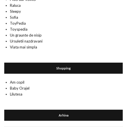
Raluca
Sleepy
Sofia
ToyPedia
Toyspedia
Un graunte de nisip
Ursuletii nazdravani
Viata mai simpla
Shopping
Am copil
Baby Orajel
Lilutesa
Arhiva