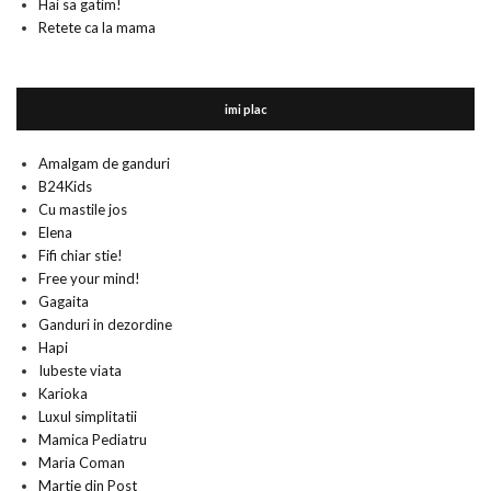
Hai sa gatim!
Retete ca la mama
imi plac
Amalgam de ganduri
B24Kids
Cu mastile jos
Elena
Fifi chiar stie!
Free your mind!
Gagaita
Ganduri in dezordine
Hapi
Iubeste viata
Karioka
Luxul simplitatii
Mamica Pediatru
Maria Coman
Martie din Post