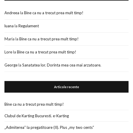
Andreea
la
Bine ca nu a trecut prea mult timp!
luana
la
Regulament
Maria
la
Bine ca nu a trecut prea mult timp!
Lore
la
Bine ca nu a trecut prea mult timp!
George
la
Sanatatea lor. Dorinta mea cea mai arzatoare.
Articole recente
Bine ca nu a trecut prea mult timp!
Clubul de Karting Bucuresti. e-Karting
„Admiterea” la pregatitoare (II). Plus „my two cents”