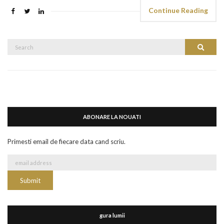
Continue Reading
Search
Search
for:
ABONARE LA NOUATI
Primesti email de fiecare data cand scriu.
gura lumii