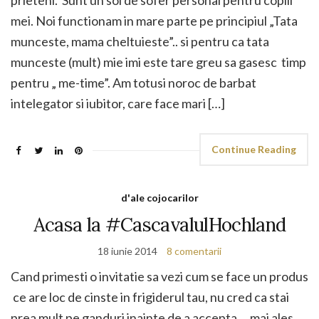
prieteni. Sunt un soi de sofer personal pentru copiii
mei. Noi functionam in mare parte pe principiul „Tata
munceste, mama cheltuieste”.. si pentru ca tata
munceste (mult) mie imi este tare greu sa gasesc timp
pentru „ me-time”. Am totusi noroc de barbat
intelegator si iubitor, care face mari […]
Continue Reading
d'ale cojocarilor
Acasa la #CascavalulHochland
18 iunie 2014
8 comentarii
Cand primesti o invitatie sa vezi cum se face un produs
ce are loc de cinste in frigiderul tau, nu cred ca stai
prea mult pe ganduri inainte de a accepta. .. mai ales