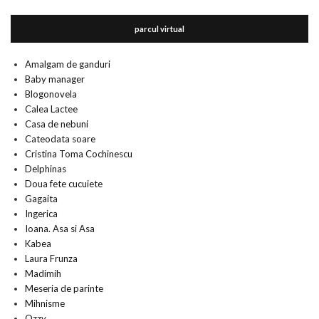
parcul virtual
Amalgam de ganduri
Baby manager
Blogonovela
Calea Lactee
Casa de nebuni
Cateodata soare
Cristina Toma Cochinescu
Delphinas
Doua fete cucuiete
Gagaita
Ingerica
Ioana. Asa si Asa
Kabea
Laura Frunza
Madimih
Meseria de parinte
Mihnisme
Ozzy