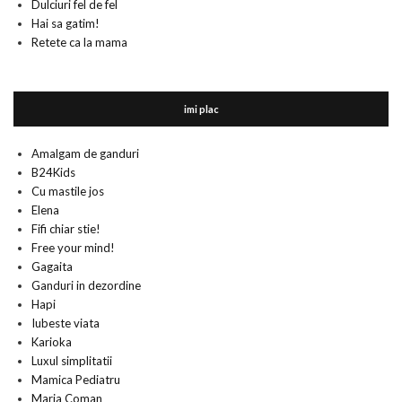
Dulciuri fel de fel
Hai sa gatim!
Retete ca la mama
imi plac
Amalgam de ganduri
B24Kids
Cu mastile jos
Elena
Fifi chiar stie!
Free your mind!
Gagaita
Ganduri in dezordine
Hapi
Iubeste viata
Karioka
Luxul simplitatii
Mamica Pediatru
Maria Coman