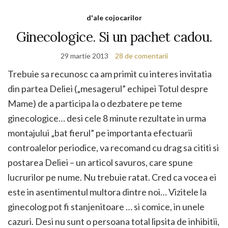
d'ale cojocarilor
Ginecologice. Si un pachet cadou.
29 martie 2013
28 de comentarii
Trebuie sa recunosc ca am primit cu interes invitatia
din partea Deliei („mesagerul” echipei Totul despre
Mame) de a participa la o dezbatere pe teme
ginecologice… desi cele 8 minute rezultate in urma
montajului „bat fierul” pe importanta efectuarii
controalelor periodice, va recomand cu drag sa cititi si
postarea Deliei – un articol savuros, care spune
lucrurilor pe nume. Nu trebuie ratat. Cred ca vocea ei
este in asentimentul multora dintre noi… Vizitele la
ginecolog pot fi stanjenitoare … si comice, in unele
cazuri. Desi nu sunt o persoana total lipsita de inhibitii,