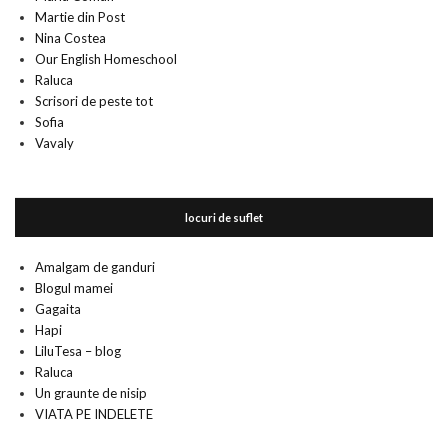
Martie din Post
Nina Costea
Our English Homeschool
Raluca
Scrisori de peste tot
Sofia
Vavaly
locuri de suflet
Amalgam de ganduri
Blogul mamei
Gagaita
Hapi
LiluTesa – blog
Raluca
Un graunte de nisip
VIATA PE INDELETE