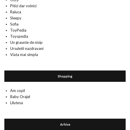
Pitici dar voinici
Raluca
Sleepy
Sofia
ToyPedia
Toyspedia
Un graunte de nisip
Ursuletii nazdravani
Viata mai simpla
Shopping
Am copil
Baby Orajel
Lilutesa
Arhiva