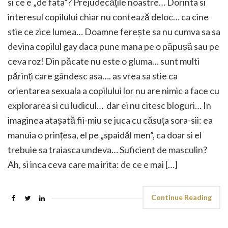
si ce e „de fata”? Prejudecățile noastre… Dorinta si
interesul copilului chiar nu contează deloc… ca cine
stie ce zice lumea… Doamne ferește sa nu cumva sa sa
devina copilul gay daca pune mana pe o păpușă sau pe
ceva roz! Din păcate nu este o gluma… sunt multi
părinți care gândesc asa…. as vrea sa stie ca
orientarea sexuala a copilului lor nu are nimic a face cu
explorarea si cu ludicul… dar ei nu citesc bloguri… In
imaginea atașată fii-miu se juca cu căsuța sora-sii: ea
manuia o prințesa, el pe „spaidăl men”, ca doar si el
trebuie sa traiasca undeva… Suficient de masculin?
Ah, si inca ceva care ma irita: de ce e mai […]
Continue Reading