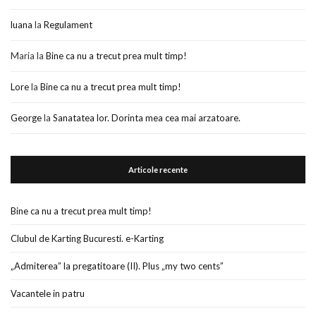
luana
la
Regulament
Maria
la
Bine ca nu a trecut prea mult timp!
Lore
la
Bine ca nu a trecut prea mult timp!
George
la
Sanatatea lor. Dorinta mea cea mai arzatoare.
Articole recente
Bine ca nu a trecut prea mult timp!
Clubul de Karting Bucuresti. e-Karting
„Admiterea” la pregatitoare (II). Plus „my two cents”
Vacantele in patru