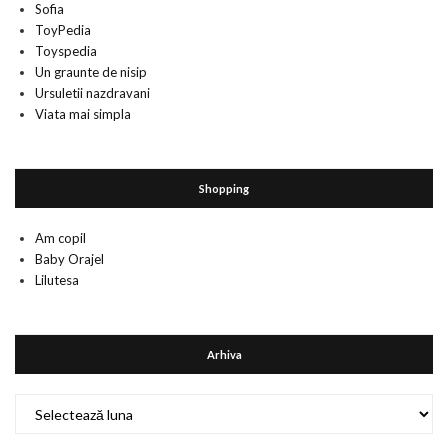
Sofia
ToyPedia
Toyspedia
Un graunte de nisip
Ursuletii nazdravani
Viata mai simpla
Shopping
Am copil
Baby Orajel
Lilutesa
Arhiva
Arhiva