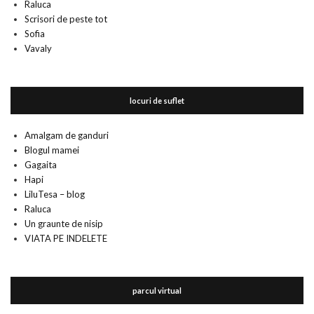
Raluca
Scrisori de peste tot
Sofia
Vavaly
locuri de suflet
Amalgam de ganduri
Blogul mamei
Gagaita
Hapi
LiluTesa – blog
Raluca
Un graunte de nisip
VIATA PE INDELETE
parcul virtual