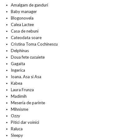
Amalgam de ganduri
Baby manager
Blogonovela
Calea Lactee
Casa de nebuni
Cateodata soare
Cristina Toma Cochinescu
Delphinas
Doua fete cucuiete
Gagaita
Ingerica
Ioana. Asa si Asa
Kabea
Laura Frunza
Madimih
Meseria de parinte
Mihnisme
Ozzy
Pitici dar voinici
Raluca
Sleepy