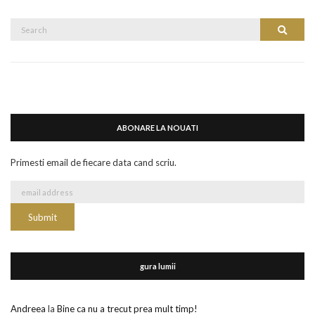
Search
Search
for:
ABONARE LA NOUATI
Primesti email de fiecare data cand scriu.
gura lumii
Andreea
la
Bine ca nu a trecut prea mult timp!