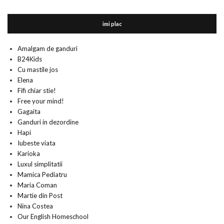
imi plac
Amalgam de ganduri
B24Kids
Cu mastile jos
Elena
Fifi chiar stie!
Free your mind!
Gagaita
Ganduri in dezordine
Hapi
Iubeste viata
Karioka
Luxul simplitatii
Mamica Pediatru
Maria Coman
Martie din Post
Nina Costea
Our English Homeschool