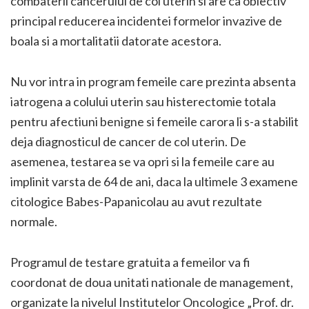
combaterii cancerului de col uterin si are ca obiectiv
principal reducerea incidentei formelor invazive de
boala si a mortalitatii datorate acestora.
Nu vor intra in program femeile care prezinta absenta
iatrogena a colului uterin sau histerectomie totala
pentru afectiuni benigne si femeile carora li s-a stabilit
deja diagnosticul de cancer de col uterin. De
asemenea, testarea se va opri si la femeile care au
implinit varsta de 64 de ani, daca la ultimele 3 examene
citologice Babes-Papanicolau au avut rezultate
normale.
Programul de testare gratuita a femeilor va fi
coordonat de doua unitati nationale de management,
organizate la nivelul Institutelor Oncologice „Prof. dr.