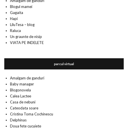
Amalgam de ganduri
Blogul mamei
Gagaita
Hapi
LiluTesa – blog
Raluca
Un graunte de nisip
VIATA PE INDELETE
parcul virtual
Amalgam de ganduri
Baby manager
Blogonovela
Calea Lactee
Casa de nebuni
Cateodata soare
Cristina Toma Cochinescu
Delphinas
Doua fete cucuiete