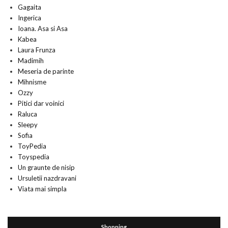
Gagaita
Ingerica
Ioana. Asa si Asa
Kabea
Laura Frunza
Madimih
Meseria de parinte
Mihnisme
Ozzy
Pitici dar voinici
Raluca
Sleepy
Sofia
ToyPedia
Toyspedia
Un graunte de nisip
Ursuletii nazdravani
Viata mai simpla
Shopping