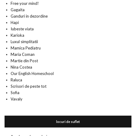
Free your mind!
Gagaita
Ganduri in dezordine
Hapi
Iubeste viata
Karioka
Luxul simplitatii
Mamica Pediatru
Maria Coman
Martie din Post
Nina Costea
Our English Homeschool
Raluca
Scrisori de peste tot
Sofia
Vavaly
locuri de suflet