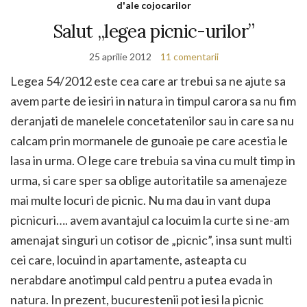
d'ale cojocarilor
Salut „legea picnic-urilor”
25 aprilie 2012
11 comentarii
Legea 54/2012 este cea care ar trebui sa ne ajute sa
avem parte de iesiri in natura in timpul carora sa nu fim
deranjati de manelele concetatenilor sau in care sa nu
calcam prin mormanele de gunoaie pe care acestia le
lasa in urma. O lege care trebuia sa vina cu mult timp in
urma, si care sper sa oblige autoritatile sa amenajeze
mai multe locuri de picnic. Nu ma dau in vant dupa
picnicuri…. avem avantajul ca locuim la curte si ne-am
amenajat singuri un cotisor de „picnic”, insa sunt multi
cei care, locuind in apartamente, asteapta cu
nerabdare anotimpul cald pentru a putea evada in
natura. In prezent, bucurestenii pot iesi la picnic