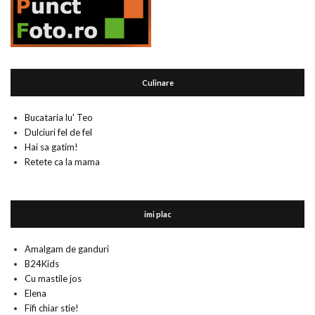
Culinare
Bucataria lu' Teo
Dulciuri fel de fel
Hai sa gatim!
Retete ca la mama
imi plac
Amalgam de ganduri
B24Kids
Cu mastile jos
Elena
Fifi chiar stie!