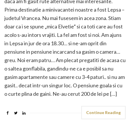
daca am fi gasit rute alternative mai interesante.
Prima destinatie a minivacantei noastre a fost Lepsa –
judetul Vrancea. Nu mai fusesem in acea zona. Stiam
doar ca i se spune „mica Elvetie” si ca toti care au fost
acolo s-au intors vrajiti. La fel am fost si noi. Am ajuns
in Lepsa in jur de ora 18.30… si ne-am oprit din
pensiune in pensiune incarcand sa gasim o camera…
greu. Noi eram patru… Am plecat pregatiti de acasa cu
o saltea gonflabila, gandindu-ne ca e posibil sa nu
gasim apartamente sau camere cu 3-4 paturi.. si nu am
gasit.. decat intr-un singur loc. O pensiune goala si cu
o curte plina de gaini. Ne-au cerut 200 de lei pe […]
Continue Reading