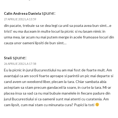
spune:
Calin Andreea Daniela
27 APRILIE 2012 LA 13:59
din pacate, trebuie sa se dea legi ca unii sa poata avea bun simt…e
trist! eu ma duceam in multe locuri la picnic si nu lasam nimic in
urma mea, iar acum nu mai putem merge in acele frumoase locuri din
cauza unor oameni lipsiti de bun simt…
spune:
Steli
26 APRILIE 2012 LA 17:58
Eu la picnic in jurul Bucurestiului nu am mai fost de foarte mult. Am
avantajul ca am socrii foarte aproape si parintii un pic mai departe si
cand avem un weekend liber, plecam la tara. Chiar sambata abia
asteptam sa stam precum gandaceii la soare, in curte la tara. Mi-ar
placea insa sa vad ca nu mai bubuie manelele in fiecare padure din
jurul Bucurestiului si ca oamenii sunt mai atenti cu curatenia. Am
cam lipsit, cum mai stam cu minunata cura? Pupici la toti