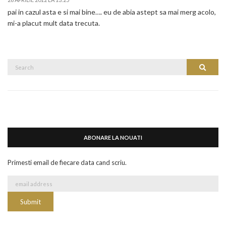
pai in cazul asta e si mai bine…. eu de abia astept sa mai merg acolo,
mi-a placut mult data trecuta.
Search
Search
for:
ABONARE LA NOUATI
Primesti email de fiecare data cand scriu.