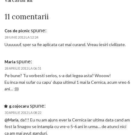
Vai cardu’ lui!
11 comentarii
spune:
Cos de picnic
28 IUNIE 2012 LA 12:24
Uuuuuuf, sper sa fie aplicata cat mai curand. Vreau iesiri civilizate.
spune:
Maria
28 APRILIE 2012 LA 06:51
Pe bune? Tu vorbesti serios, s-a dat legea asta? Wooow!
Eu inca mai sufar cu capu’ dupa ultimul 1 mai la Cernica, acum vreo 6
ani… :)))
spune:
g.cojocaru
30 APRILIE 2012 LA 08:22
@Maria
, da!!! Eu nu am ajuns ever la Cernica iar ultima data cand am
fost la Snagov se intampla cu vre-o 5-6 ani in urma… de atunci nici
ca am mai avut ganduri.