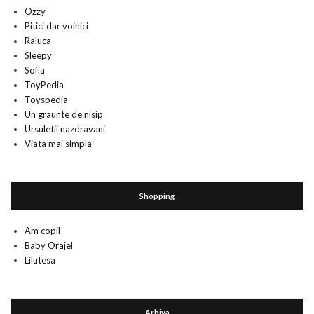
Ozzy
Pitici dar voinici
Raluca
Sleepy
Sofia
ToyPedia
Toyspedia
Un graunte de nisip
Ursuletii nazdravani
Viata mai simpla
Shopping
Am copil
Baby Orajel
Lilutesa
Arhiva