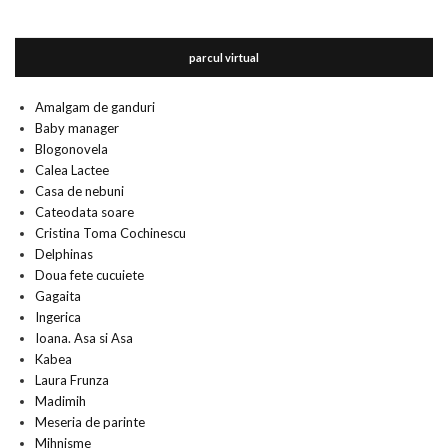
parcul virtual
Amalgam de ganduri
Baby manager
Blogonovela
Calea Lactee
Casa de nebuni
Cateodata soare
Cristina Toma Cochinescu
Delphinas
Doua fete cucuiete
Gagaita
Ingerica
Ioana. Asa si Asa
Kabea
Laura Frunza
Madimih
Meseria de parinte
Mihnisme