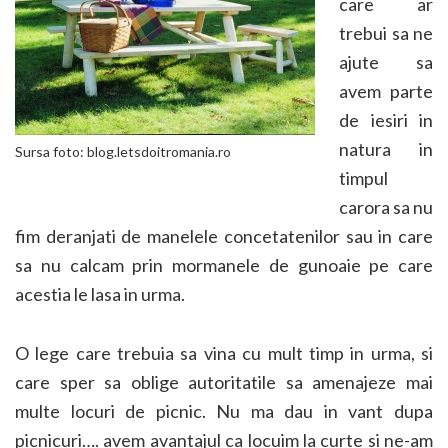
care ar
trebui sa ne
ajute sa
avem parte
de iesiri in
natura in
Sursa foto: blog.letsdoitromania.ro
timpul
carora sa nu
fim deranjati de manelele concetatenilor sau in care
sa nu calcam prin mormanele de gunoaie pe care
acestia le lasa in urma.
O lege care trebuia sa vina cu mult timp in urma, si
care sper sa oblige autoritatile sa amenajeze mai
multe locuri de picnic. Nu ma dau in vant dupa
picnicuri…. avem avantajul ca locuim la curte si ne-am