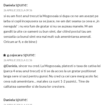
spune:
Daniela
26 APRILIE 2012 LA 09:56
si eu am fost anul trecut la Mogosoaia si dupa ce ne-am asezat pe
iarba si copii incepusera sa se joace, ne-am dat seama ca ceva e „in
neregula” : nu era fum de gratar si nu se auzeau manele. M-am
gandit ia uite ce oameni cu bun simt, dar citind postul tau am
senzatia ca bunul simt era mai mult sub amenintarea amenzii.
Oricum ar fi, e de bine:)
spune:
g.cojocaru
26 APRILIE 2012 LA 11:56
@Daniela
, sincer nu cred. La Mogosoaia, platesti o taxa de cativa lei
(parca 4 erau anul trecut) si ti se da acces la un gratar pozitionat
langa sere si saci pentru gunoi. Nu cred ca cei care merg acolo fac
ceva sub amenintare… mai ales ca sunt 1-2 paznici.. Tine de
calitatea oamenilor si de buna lor crestere.
spune:
Daniela
26 APRILIE 2012 LA 13:25