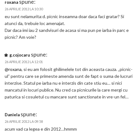
spune:
roxana
26 APRILIE 2012 LA 10:30
eu sunt nelamurita:d. picnic inseamna doar daca faci gratar? Si
atunci da, trebuie loc amenajat.
Dar daca imi iau 2 sandvisuri de acasa si ma pun pe iarba in parc e
picnic? Am voie?
spune:
g.cojocaru
26 APRILIE 2012 LA 12:01
@roxana
, si eu am folosit ghilimelele tot din aceasta cauza. „picnic-
ul” pentru care se primeste amenda sunt de fapt o suma de lucruri
interzise. Statul pe iarba nu e interzis din cate stiu eu… si nici
mancatul in locuri publice. Nu cred ca picnicurile la care mergi cu
paturica si cosuletul cu mancare sunt sanctionate in vre-un fel…
spune:
Daniela
26 APRILIE 2012 LA 09:58
acum vad ca legea e din 2012…hmmm