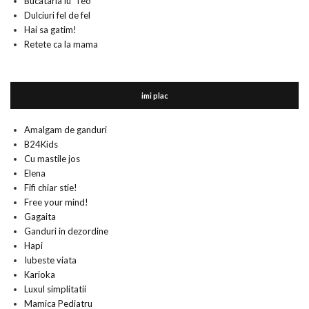
Bucataria lu' Teo
Dulciuri fel de fel
Hai sa gatim!
Retete ca la mama
imi plac
Amalgam de ganduri
B24Kids
Cu mastile jos
Elena
Fifi chiar stie!
Free your mind!
Gagaita
Ganduri in dezordine
Hapi
Iubeste viata
Karioka
Luxul simplitatii
Mamica Pediatru