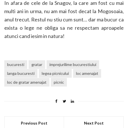
In afara de cele de la Snagov, la care am fost cu mai
multi ani in urma, nu am mai fost decat la Mogosoaia,
anul trecut. Restul nu stiu cum sunt… dar ma bucur ca
exista o lege ne obliga sa ne respectam aproapele
atunci cand iesim in natura!
bucuresti
gratar
imprejurilime bucurestiului
langa bucuresti
legea picnicului
loc amenajat
loc de gratar amenajat
picnic
Previous Post
Next Post