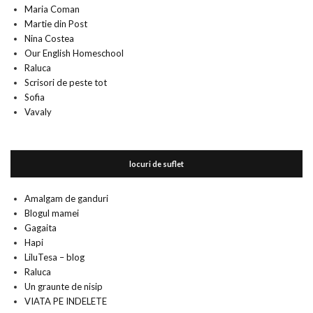
Maria Coman
Martie din Post
Nina Costea
Our English Homeschool
Raluca
Scrisori de peste tot
Sofia
Vavaly
locuri de suflet
Amalgam de ganduri
Blogul mamei
Gagaita
Hapi
LiluTesa – blog
Raluca
Un graunte de nisip
VIATA PE INDELETE