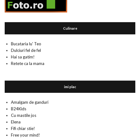
Culinare
Bucataria lu' Teo
Dulciuri fel de fel
Hai sa gatim!
Retete ca la mama
imi plac
Amalgam de ganduri
B24Kids
Cu mastile jos
Elena
Fifi chiar stie!
Free your mind!