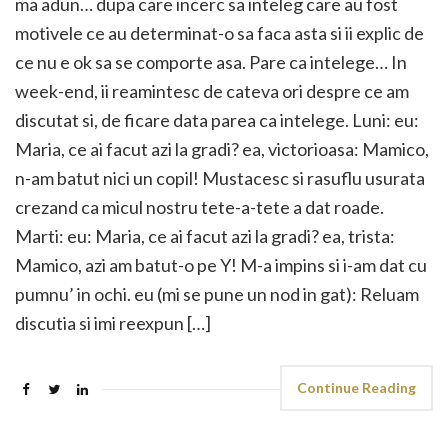
ma adun… dupa care incerc sa inteleg care au fost
motivele ce au determinat-o sa faca asta si ii explic de
ce nu e ok sa se comporte asa. Pare ca intelege… In
week-end, ii reamintesc de cateva ori despre ce am
discutat si, de ficare data parea ca intelege. Luni: eu:
Maria, ce ai facut azi la gradi? ea, victorioasa: Mamico,
n-am batut nici un copil! Mustacesc si rasuflu usurata
crezand ca micul nostru tete-a-tete a dat roade.
Marti: eu: Maria, ce ai facut azi la gradi? ea, trista:
Mamico, azi am batut-o pe Y! M-a impins si i-am dat cu
pumnu’ in ochi. eu (mi se pune un nod in gat): Reluam
discutia si imi reexpun […]
Continue Reading