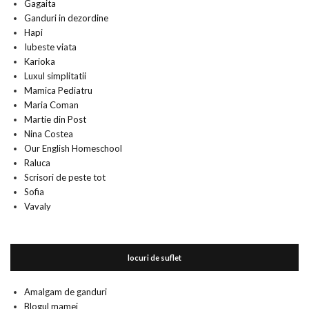
Gagaita
Ganduri in dezordine
Hapi
Iubeste viata
Karioka
Luxul simplitatii
Mamica Pediatru
Maria Coman
Martie din Post
Nina Costea
Our English Homeschool
Raluca
Scrisori de peste tot
Sofia
Vavaly
locuri de suflet
Amalgam de ganduri
Blogul mamei