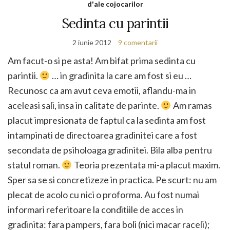
d'ale cojocarilor
Sedinta cu parintii
2 iunie 2012
9 comentarii
Am facut-o si pe asta! Am bifat prima sedinta cu
parintii.
… in gradinita la care am fost si eu …
Recunosc ca am avut ceva emotii, aflandu-ma in
aceleasi sali, insa in calitate de parinte.
Am ramas
placut impresionata de faptul ca la sedinta am fost
intampinati de directoarea gradinitei care a fost
secondata de psiholoaga gradinitei. Bila alba pentru
statul roman.
Teoria prezentata mi-a placut maxim.
Sper sa se si concretizeze in practica. Pe scurt: nu am
plecat de acolo cu nici o proforma. Au fost numai
informari referitoare la conditiile de acces in
gradinita: fara pampers, fara boli (nici macar raceli);