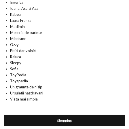
Ingerica
Ioana. Asa si Asa
Kabea
Laura Frunza
Madimih
Meseria de parinte
Mihnisme
Ozzy
Pitici dar voinici
Raluca
Sleepy
Sofia
ToyPedia
Toyspedia
Un graunte de nisip
Ursuletii nazdravani
Viata mai simpla
Shopping