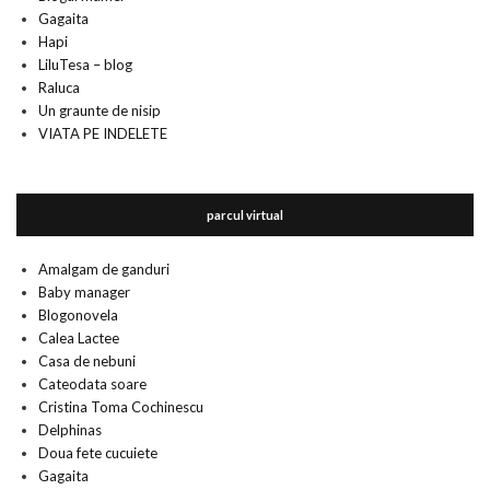
Gagaita
Hapi
LiluTesa – blog
Raluca
Un graunte de nisip
VIATA PE INDELETE
parcul virtual
Amalgam de ganduri
Baby manager
Blogonovela
Calea Lactee
Casa de nebuni
Cateodata soare
Cristina Toma Cochinescu
Delphinas
Doua fete cucuiete
Gagaita