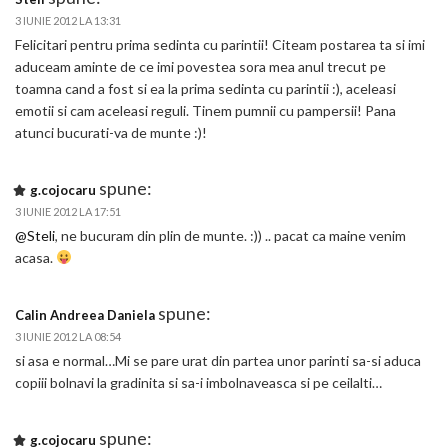
3 IUNIE 2012 LA 13:31
Felicitari pentru prima sedinta cu parintii! Citeam postarea ta si imi
aduceam aminte de ce imi povestea sora mea anul trecut pe
toamna cand a fost si ea la prima sedinta cu parintii :), aceleasi
emotii si cam aceleasi reguli. Tinem pumnii cu pampersii! Pana
atunci bucurati-va de munte :)!
spune:
g.cojocaru
3 IUNIE 2012 LA 17:51
@Steli
, ne bucuram din plin de munte. :)) .. pacat ca maine venim
acasa.
spune:
Calin Andreea Daniela
3 IUNIE 2012 LA 08:54
si asa e normal…Mi se pare urat din partea unor parinti sa-si aduca
copiii bolnavi la gradinita si sa-i imbolnaveasca si pe ceilalti…
spune:
g.cojocaru