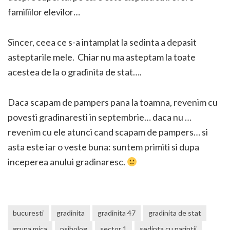
familiilor elevilor…
Sincer, ceea ce s-a intamplat la sedinta a depasit
asteptarile mele. Chiar nu ma asteptam la toate
acestea de la o gradinita de stat….
Daca scapam de pampers pana la toamna, revenim cu
povesti gradinaresti in septembrie… daca nu …
revenim cu ele atunci cand scapam de pampers… si
asta este iar o veste buna: suntem primiti si dupa
inceperea anului gradinaresc.
bucuresti
gradinita
gradinita 47
gradinita de stat
grupa mica
psiholog
sector 1
sedinta cu parintii