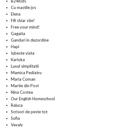
B24Kids
Cu mastile jos
Elena
Fifi chiar stie!
Free your mind!
Gagaita
Ganduri in dezordine
Hapi
Iubeste viata
Karioka
Luxul simplitatii
Mamica Pediatru
Maria Coman
Martie din Post
Nina Costea
Our English Homeschool
Raluca
Scrisori de peste tot
Sofia
Vavaly