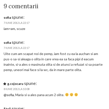
9 comentarii
spune:
sofia
7 IUNIE 2012 LA 22:17
iam=am, scuze
spune:
sofia
7 IUNIE 2012 LA 22:17
Uite cum am scapat noi de pemp, iam fost cu ea la auchan si am
pus-o sa-si aleaga o olita in care vrea ea sa faca pipi d eacum
inainte, si-a ales o masinuta olita si de atunci a refuzat si sa poarte
pemp, uneori mai face si la wc, da in mare parte olita.
spune:
g.cojocaru
8 IUNIE 2012 LA 10:08
@sofia
, Maria si-a ales pana acum 2 olite.
spune:
Steli