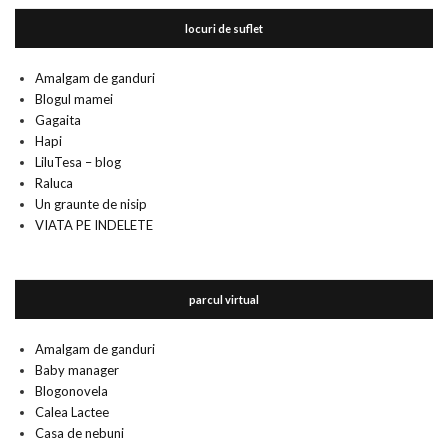
locuri de suflet
Amalgam de ganduri
Blogul mamei
Gagaita
Hapi
LiluTesa – blog
Raluca
Un graunte de nisip
VIATA PE INDELETE
parcul virtual
Amalgam de ganduri
Baby manager
Blogonovela
Calea Lactee
Casa de nebuni