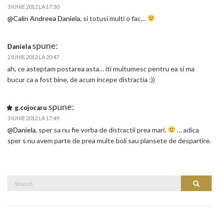
3 IUNIE 2012 LA 17:50
@Calin Andreea Daniela
, si totusi multi o fac…
spune:
Daniela
2 IUNIE 2012 LA 20:47
ah, ce asteptam postarea asta… iti multumesc pentru ea si ma
bucur ca a fost bine, de acum incepe distractia :))
spune:
g.cojocaru
3 IUNIE 2012 LA 17:49
@Daniela
, sper sa nu fie vorba de distractii prea mari.
… adica
sper s nu avem parte de prea multe boli sau plansete de despartire.
Search
Search
for: