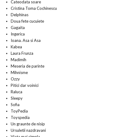
Cateodata soare
Cristina Toma Cochinescu
Delphinas
Doua fete cucuiete
Gagaita
Ingerica
Ioana. Asa si Asa
Kabea
Laura Frunza
Madimih
Meseria de parinte
Mihnisme
Ozzy
Pitici dar voinici
Raluca
Sleepy
Sofia
ToyPedia
Toyspedia
Un graunte de nisip
Ursuletii nazdravani
Viata mai simpla