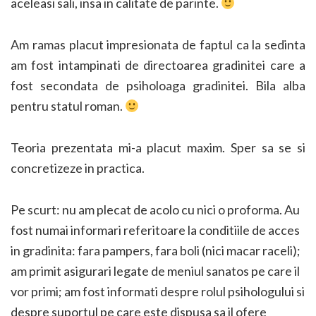
aceleasi sali, insa in calitate de parinte.
Am ramas placut impresionata de faptul ca la sedinta
am fost intampinati de directoarea gradinitei care a
fost secondata de psiholoaga gradinitei. Bila alba
pentru statul roman.
Teoria prezentata mi-a placut maxim. Sper sa se si
concretizeze in practica.
Pe scurt: nu am plecat de acolo cu nici o proforma. Au
fost numai informari referitoare la conditiile de acces
in gradinita: fara pampers, fara boli (nici macar raceli);
am primit asigurari legate de meniul sanatos pe care il
vor primi; am fost informati despre rolul psihologului si
despre suportul pe care este dispusa sa il ofere