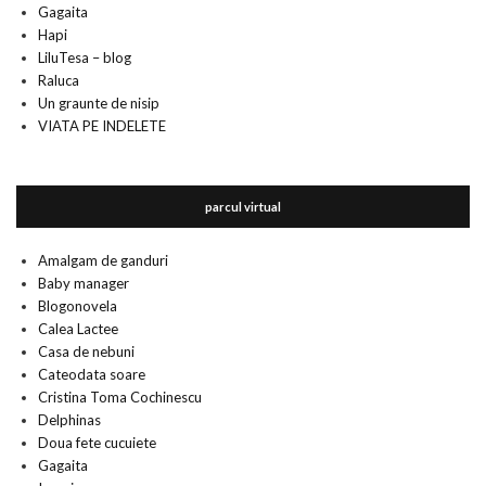
Gagaita
Hapi
LiluTesa – blog
Raluca
Un graunte de nisip
VIATA PE INDELETE
parcul virtual
Amalgam de ganduri
Baby manager
Blogonovela
Calea Lactee
Casa de nebuni
Cateodata soare
Cristina Toma Cochinescu
Delphinas
Doua fete cucuiete
Gagaita