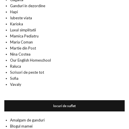
Ganduri in dezordine
Hapi
Iubeste viata
Karioka
Luxul simplitatii
Mamica Pediatru
Maria Coman
Martie din Post
Nina Costea
Our English Homeschool
Raluca
Scrisori de peste tot
Sofia
Vavaly
locuri de suflet
Amalgam de ganduri
Blogul mamei