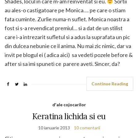
Shades, locul in care m-am reinventat si eu.
Sortii
au ales-o castigatoare pe Monica…. pe care o stiam
fata cuminte. Zurlie numa-n suflet. Monica noastra a
fost si s-a revendicat premiul… si a dat de un stilist
care i-a intrezarit sufletul si a adus la suprafata un pic
din dulcea nebunie ce il anima. Nu mai zic nimic, dar va
invit pe blogul ei ( adica aici) sa vedeti pozele before &
after si sa imi spuneti ce parere aveti. Sincer, da?
Continue Reading
d'ale cojocarilor
Keratina lichida si eu
10 ianuarie 2013
10 comentarii