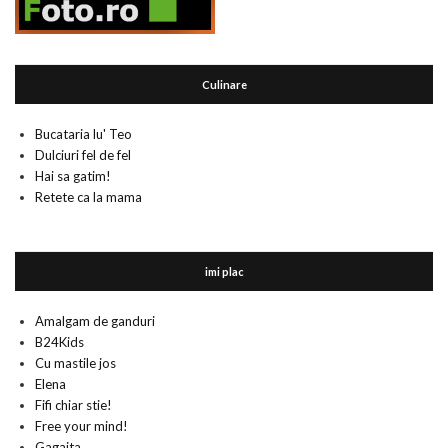
Culinare
Bucataria lu' Teo
Dulciuri fel de fel
Hai sa gatim!
Retete ca la mama
imi plac
Amalgam de ganduri
B24Kids
Cu mastile jos
Elena
Fifi chiar stie!
Free your mind!
Gagaita