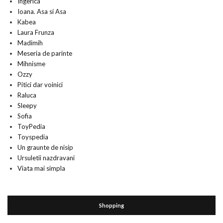
Ingerica
Ioana. Asa si Asa
Kabea
Laura Frunza
Madimih
Meseria de parinte
Mihnisme
Ozzy
Pitici dar voinici
Raluca
Sleepy
Sofia
ToyPedia
Toyspedia
Un graunte de nisip
Ursuletii nazdravani
Viata mai simpla
Shopping