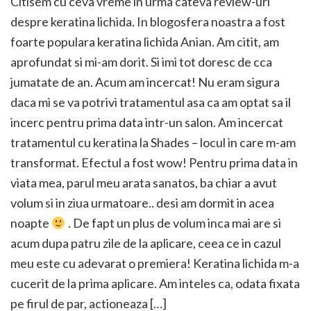
Citisem cu ceva vreme in urma cateva review-uri
despre keratina lichida. In blogosfera noastra a fost
foarte populara keratina lichida Anian. Am citit, am
aprofundat si mi-am dorit. Si imi tot doresc de cca
jumatate de an. Acum am incercat! Nu eram sigura
daca mi se va potrivi tratamentul asa ca am optat sa il
incerc pentru prima data intr-un salon. Am incercat
tratamentul cu keratina la Shades – locul in care m-am
transformat. Efectul a fost wow! Pentru prima data in
viata mea, parul meu arata sanatos, ba chiar a avut
volum si in ziua urmatoare.. desi am dormit in acea
noapte
. De fapt un plus de volum inca mai are si
acum dupa patru zile de la aplicare, ceea ce in cazul
meu este cu adevarat o premiera! Keratina lichida m-a
cucerit de la prima aplicare. Am inteles ca, odata fixata
pe firul de par, actioneaza […]