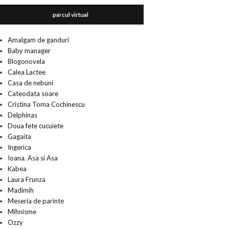
parcul virtual
Amalgam de ganduri
Baby manager
Blogonovela
Calea Lactee
Casa de nebuni
Cateodata soare
Cristina Toma Cochinescu
Delphinas
Doua fete cucuiete
Gagaita
Ingerica
Ioana. Asa si Asa
Kabea
Laura Frunza
Madimih
Meseria de parinte
Mihnisme
Ozzy