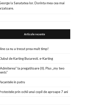
George
la
Sanatatea lor. Dorinta mea cea mai
arzatoare.
Articole recente
Bine ca nu a trecut prea mult timp!
Clubul de Karting Bucuresti. e-Karting
„Admiterea” la pregatitoare (II). Plus „my two
cents”
Vacantele in patru
Protestele prin ochii unui copil de aproape 7 ani