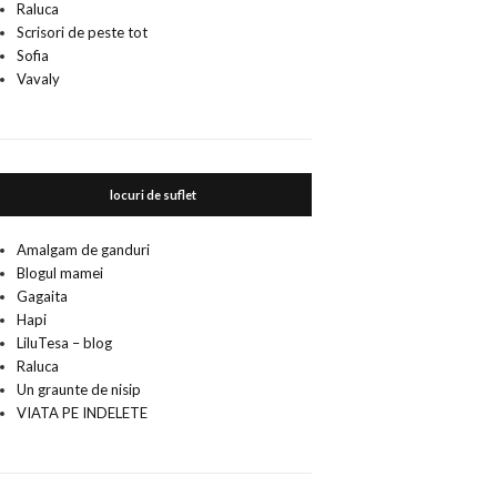
Raluca
Scrisori de peste tot
Sofia
Vavaly
locuri de suflet
Amalgam de ganduri
Blogul mamei
Gagaita
Hapi
LiluTesa – blog
Raluca
Un graunte de nisip
VIATA PE INDELETE