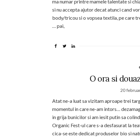
ma numar printre mamele talentate si chiar
si nu accepta ajutor decat atunci cand vo
body/tricou si o vopsea textila, pe care tr
… pai,
O ora si douaz
20 februa
Atat ne-a luat sa vizitam aproape trei tar
momentul in care ne-am intors… dezamagi
in grija bunicilor si am iesit putin sa coli
Organic Fest-ul care s-a desfasurat la te
cica-se este dedicat produselor bio si na