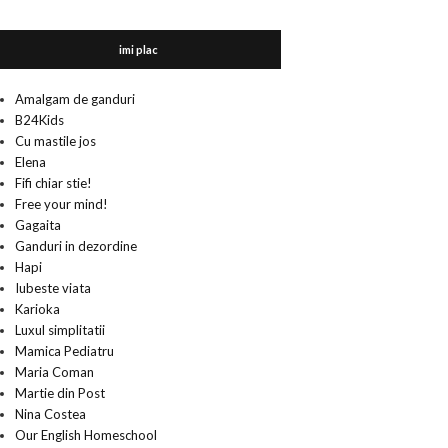
imi plac
Amalgam de ganduri
B24Kids
Cu mastile jos
Elena
Fifi chiar stie!
Free your mind!
Gagaita
Ganduri in dezordine
Hapi
Iubeste viata
Karioka
Luxul simplitatii
Mamica Pediatru
Maria Coman
Martie din Post
Nina Costea
Our English Homeschool