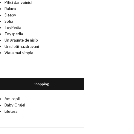
Pitici dar voinici
Raluca
Sleepy
Sofia
ToyPedia
Toyspedia
Un graunte de nisip
Ursuletii nazdravani
Viata mai simpla
Shopping
Am copil
Baby Orajel
Lilutesa