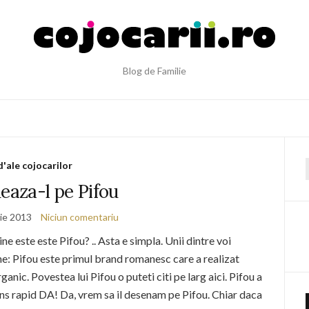
Blog de Familie
d'ale cojocarilor
f
eaza-l pe Pifou
ie 2013
Niciun comentariu
e este este Pifou? .. Asta e simpla. Unii dintre voi
pune: Pifou este primul brand romanesc care a realizat
ic. Povestea lui Pifou o puteti citi pe larg aici. Pifou a
spuns rapid DA! Da, vrem sa il desenam pe Pifou. Chiar daca