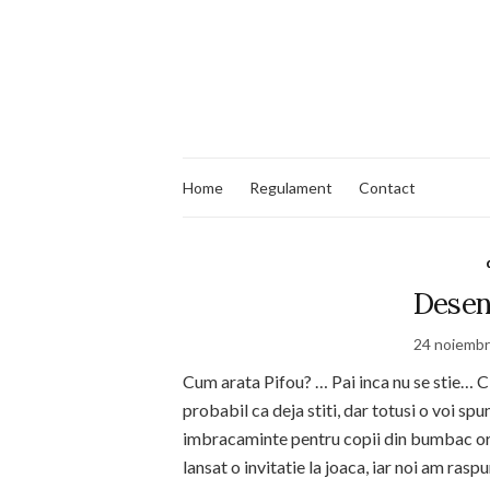
Home
Regulament
Contact
Desen
24 noiembr
Cum arata Pifou? … Pai inca nu se stie… Cin
probabil ca deja stiti, dar totusi o voi s
imbracaminte pentru copii din bumbac organ
lansat o invitatie la joaca, iar noi am ra