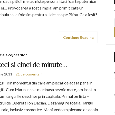
 daca piticii mei au niste personalitati foarte puternice
r ei… Provocarea a fost simpla: am primit cate un
ebuia sa le folosim pentru a il desena pe Pifou. Ce a iesit?
Continue Reading
d'ale cojocarilor
eci si cinci de minute…
rie 2011
21 de comentarii
guri, din momentul din care am plecat de acasa pana in
ti. Cum Maria inca e mucioasa nevoie mare, am lasat-o
ndam targurile deschise prin capitala. Primul pe lista –
atrul de Opereta Ion Dacian. Dezamagire totala. Targul
turale, inclusiv cosmetice. Ma si vedeam plecand de acolo