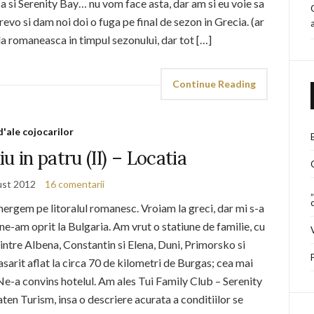
ca si Serenity Bay… nu vom face asta, dar am si eu voie sa
evo si dam noi doi o fuga pe final de sezon in Grecia. (ar
ula romaneasca in timpul sezonului, dar tot […]
Continue Reading
d'ale cojocarilor
u in patru (II) – Locatia
ust 2012
16 comentarii
mergem pe litoralul romanesc. Vroiam la greci, dar mi s-a
ne-am oprit la Bulgaria. Am vrut o statiune de familie, cu
 intre Albena, Constantin si Elena, Duni, Primorsko si
arit aflat la circa 70 de kilometri de Burgas; cea mai
 Ne-a convins hotelul. Am ales Tui Family Club – Serenity
en Turism, insa o descriere acurata a conditiilor se