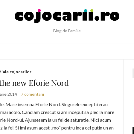
Blog de Familie
d'ale cojocarilor
f
 the new Eforie Nord
arie 2014
7 comentarii
ele. Mare insemna Eforie Nord. Singurele exceptii erau
numai acolo. Cand am crescut si am inceput sa plec la mare
orie Nord-ul. Ajunsesem la un fel de saturatie. Nici acum
z la fel. Si imi asum acest „mo” pentru inca cel putin un an