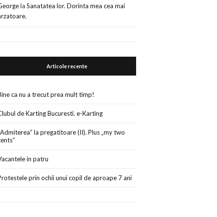
George
la
Sanatatea lor. Dorinta mea cea mai
arzatoare.
Articole recente
Bine ca nu a trecut prea mult timp!
Clubul de Karting Bucuresti. e-Karting
„Admiterea” la pregatitoare (II). Plus „my two
cents”
Vacantele in patru
Protestele prin ochii unui copil de aproape 7 ani