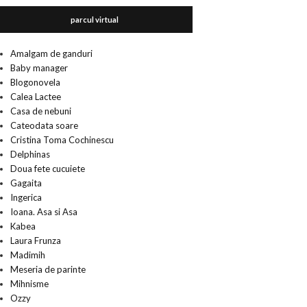
parcul virtual
Amalgam de ganduri
Baby manager
Blogonovela
Calea Lactee
Casa de nebuni
Cateodata soare
Cristina Toma Cochinescu
Delphinas
Doua fete cucuiete
Gagaita
Ingerica
Ioana. Asa si Asa
Kabea
Laura Frunza
Madimih
Meseria de parinte
Mihnisme
Ozzy