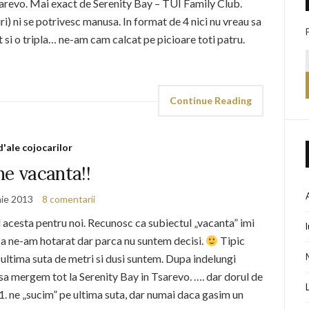
arevo. Mai exact de Serenity Bay – TUI Family Club.
) ni se potrivesc manusa. In format de 4 nici nu vreau sa
t si o tripla… ne-am cam calcat pe picioare toti patru.
Continue Reading
d'ale cojocarilor
ne vacanta!!
nie 2013
8 comentarii
ul acesta pentru noi. Recunosc ca subiectul „vacanta” imi
a ne-am hotarat dar parca nu suntem decisi.
Tipic
 ultima suta de metri si dusi suntem. Dupa indelungi
sa mergem tot la Serenity Bay in Tsarevo. …. dar dorul de
. ne „sucim” pe ultima suta, dar numai daca gasim un