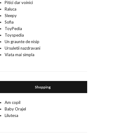
Pitici dar voinici
Raluca
Sleepy
Sofia
ToyPedia
Toyspedia
Un graunte de nisip
Ursuletii nazdravani
Viata mai simpla
Shopping
Am copil
Baby Orajel
Lilutesa