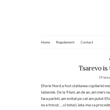
Home
Regulament
Contact
Tsarevo is
19 ianu
Eforie Nord a fost statiunea copilariei m
taberele. De la 9 luni, an de an, am mers 
fara parinti, am evitat pe cat am putut Ef
nu a trecut. …si totusi, iata-ma ca procede