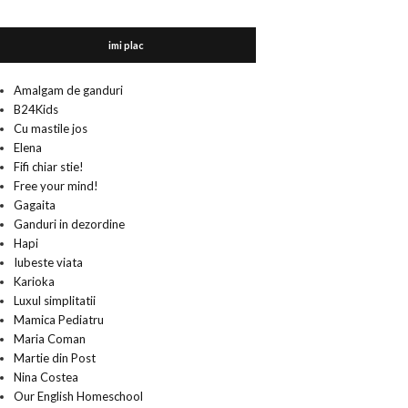
imi plac
Amalgam de ganduri
B24Kids
Cu mastile jos
Elena
Fifi chiar stie!
Free your mind!
Gagaita
Ganduri in dezordine
Hapi
Iubeste viata
Karioka
Luxul simplitatii
Mamica Pediatru
Maria Coman
Martie din Post
Nina Costea
Our English Homeschool