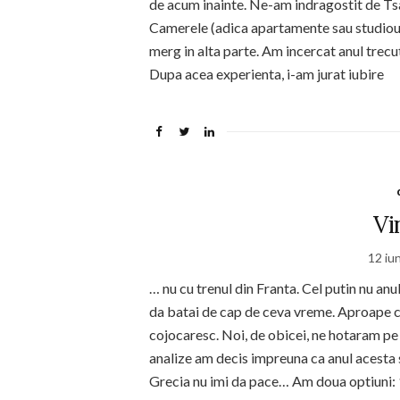
de acum inainte. Ne-am indragostit de Ts
Camerele (adica apartamente sau studiouri
merg in alta parte. Am incercat anul trecu
Dupa acea experienta, i-am jurat iubire
Vi
12 iu
… nu cu trenul din Franta. Cel putin nu an
da batai de cap de ceva vreme. Aproape c
cojocaresc. Noi, de obicei, ne hotaram pe
analize am decis impreuna ca anul acesta 
Grecia nu imi da pace… Am doua optiuni: 1