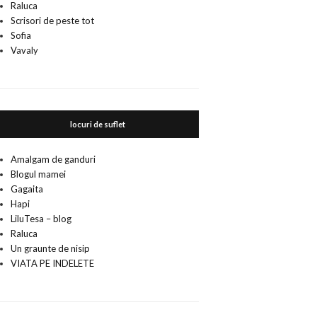
Raluca
Scrisori de peste tot
Sofia
Vavaly
locuri de suflet
Amalgam de ganduri
Blogul mamei
Gagaita
Hapi
LiluTesa – blog
Raluca
Un graunte de nisip
VIATA PE INDELETE