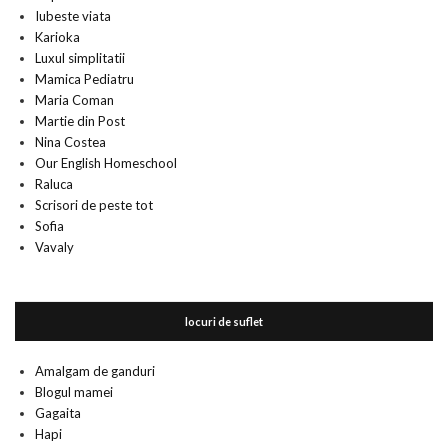
Iubeste viata
Karioka
Luxul simplitatii
Mamica Pediatru
Maria Coman
Martie din Post
Nina Costea
Our English Homeschool
Raluca
Scrisori de peste tot
Sofia
Vavaly
locuri de suflet
Amalgam de ganduri
Blogul mamei
Gagaita
Hapi