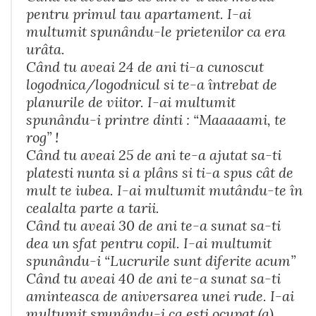
pentru primul tau apartament. I-ai
multumit spunându-le prietenilor ca era
urâta.
Când tu aveai 24 de ani ti-a cunoscut
logodnica/logodnicul si te-a întrebat de
planurile de viitor. I-ai multumit
spunându-i printre dinti : “Maaaaami, te
rog” !
Când tu aveai 25 de ani te-a ajutat sa-ti
platesti nunta si a plâns si ti-a spus cât de
mult te iubea. I-ai multumit mutându-te în
cealalta parte a tarii.
Când tu aveai 30 de ani te-a sunat sa-ti
dea un sfat pentru copil. I-ai multumit
spunându-i “Lucrurile sunt diferite acum”
Când tu aveai 40 de ani te-a sunat sa-ti
aminteasca de aniversarea unei rude. I-ai
multumit spunându-i ca esti ocupat (a).