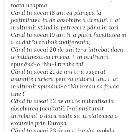
toata noaptea.
Când tu aveai 18 ani ea plângea la
festivitatea ta de absolvire a liceului. I-ai
multumit stând la petrecere pâna în zori.
Când tu aveai 19 ani ti-a platit facultatea si
i-ai dat în schimb indiferenta,
Când tu aveai 20 de ani te-a întrebat daca
te întâlnesti cu cineva. I-ai multumit
spunând-o “Nu-i treaba ta!”
Când tu aveai 21 de ani ti-a sugerat
anumite cariera pentru viitorul tau. I-ai
multumit spunând-o “Nu vreau sa fiu ca
tine !”
Când tu aveai 22 de ani te îmbratisa la
absolvirea facultatii. I-ai multumit
întrebând-o daca poate sa-ti plateasca o
excursie prin Europa.
Când tu aveai 23 de ani ti-a dat mobila