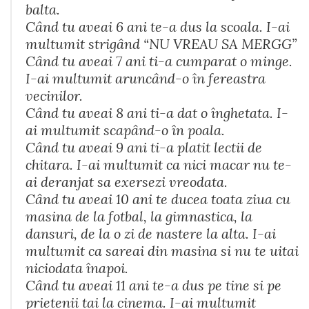
balta.
Când tu aveai 6 ani te-a dus la scoala. I-ai
multumit strigând “NU VREAU SA MERGG”
Când tu aveai 7 ani ti-a cumparat o minge.
I-ai multumit aruncând-o în fereastra
vecinilor.
Când tu aveai 8 ani ti-a dat o înghetata. I-
ai multumit scapând-o în poala.
Când tu aveai 9 ani ti-a platit lectii de
chitara. I-ai multumit ca nici macar nu te-
ai deranjat sa exersezi vreodata.
Când tu aveai 10 ani te ducea toata ziua cu
masina de la fotbal, la gimnastica, la
dansuri, de la o zi de nastere la alta. I-ai
multumit ca sareai din masina si nu te uitai
niciodata înapoi.
Când tu aveai 11 ani te-a dus pe tine si pe
prietenii tai la cinema. I-ai multumit