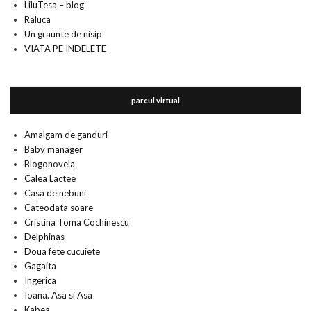
LiluTesa – blog
Raluca
Un graunte de nisip
VIATA PE INDELETE
parcul virtual
Amalgam de ganduri
Baby manager
Blogonovela
Calea Lactee
Casa de nebuni
Cateodata soare
Cristina Toma Cochinescu
Delphinas
Doua fete cucuiete
Gagaita
Ingerica
Ioana. Asa si Asa
Kabea