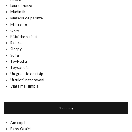
Laura Frunza
Madimih
Meseria de parinte
Mihnisme
Ozzy
Pitici dar voinici
Raluca
Sleepy
Sofia
ToyPedia
Toyspedia
Un graunte de nisip
Ursuletii nazdravani
Viata mai simpla
Shopping
Am copil
Baby Orajel