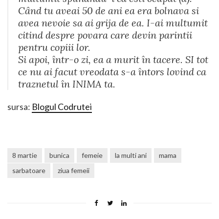
Când tu aveai 50 de ani ea era bolnava si
avea nevoie sa ai grija de ea. I-ai multumit
citind despre povara care devin parintii
pentru copiii lor.
Si apoi, într-o zi, ea a murit în tacere. SI tot
ce nu ai facut vreodata s-a întors lovind ca
traznetul în INIMA ta.
sursa:
Blogul Codrutei
8 martie
bunica
femeie
la multi ani
mama
sarbatoare
ziua femeii