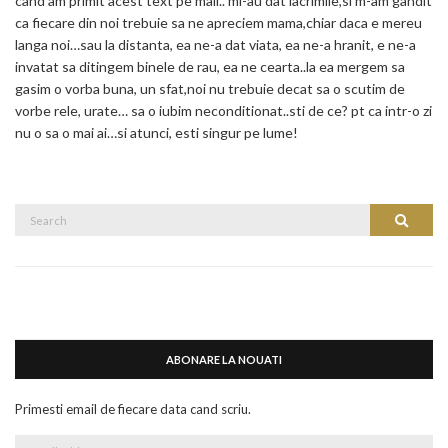
cand am primit acest text pe mail.. mi-au dat lacrimile,si m-am gandit
ca fiecare din noi trebuie sa ne apreciem mama,chiar daca e mereu
langa noi…sau la distanta, ea ne-a dat viata, ea ne-a hranit, e ne-a
invatat sa ditingem binele de rau, ea ne cearta..la ea mergem sa
gasim o vorba buna, un sfat,noi nu trebuie decat sa o scutim de
vorbe rele, urate… sa o iubim neconditionat..sti de ce? pt ca intr-o zi
nu o sa o mai ai…si atunci, esti singur pe lume!
Search
Search
for:
ABONARE LA NOUATI
Primesti email de fiecare data cand scriu.