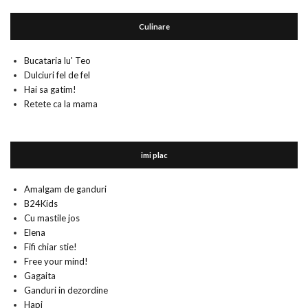
Culinare
Bucataria lu' Teo
Dulciuri fel de fel
Hai sa gatim!
Retete ca la mama
imi plac
Amalgam de ganduri
B24Kids
Cu mastile jos
Elena
Fifi chiar stie!
Free your mind!
Gagaita
Ganduri in dezordine
Hapi