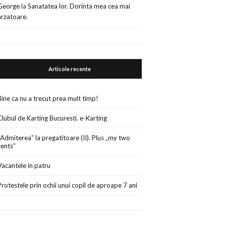
George
la
Sanatatea lor. Dorinta mea cea mai
arzatoare.
Articole recente
Bine ca nu a trecut prea mult timp!
Clubul de Karting Bucuresti. e-Karting
„Admiterea” la pregatitoare (II). Plus „my two
cents”
Vacantele in patru
Protestele prin ochii unui copil de aproape 7 ani