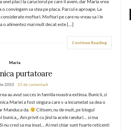
 unei placi la caruciorul pe care il avem, dar Maria vrea
 sa o convingem sa stea pe placa. Parcul e aproape. La
i considerate mofturi. Mofturi pe care nu vreau sa i le
 sa o alimentez mai mult decat este […]
Continue Reading
Maria
nica purtatoare
ie 2010
23 de comentarii
ea au avut succes in familia noastra extinsa. Bunicii, si
nica Mariei a fost singura care s-a incumetat sa dea o
dar Manduca da.
Citisem, nu de mult, pe blogul
l bunica„. Am privit cu jind la acele randuri… si ma
Si nu cred sa ma insel… Ai mei chiar sunt foarte reticenti