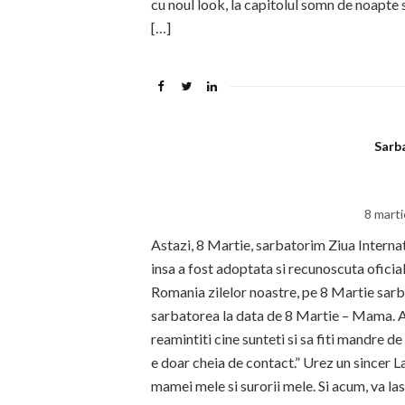
cu noul look, la capitolul somn de noapte
[…]
Sarba
8 mart
Astazi, 8 Martie, sarbatorim Ziua Interna
insa a fost adoptata si recunoscuta oficia
Romania zilelor noastre, pe 8 Martie sar
sarbatorea la data de 8 Martie – Mama. Ast
reamintiti cine sunteti si sa fiti mandre de
e doar cheia de contact.” Urez un sincer La
mamei mele si surorii mele. Si acum, va l