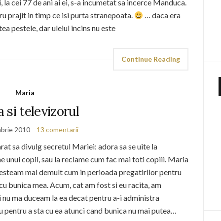
 la cei 77 de ani ai ei, s-a incumetat sa incerce Manduca.
u prajit in timp ce isi purta stranepoata.
… daca era
tea pestele, dar uleiul incins nu este
Continue Reading
Maria
 si televizorul
brie 2010
13 comentarii
at sa divulg secretul Mariei: adora sa se uite la
ne unui copil, sau la reclame cum fac mai toti copiii. Maria
steam mai demult cum in perioada pregatirilor pentru
l cu bunica mea. Acum, cat am fost si eu racita, am
si nu ma duceam la ea decat pentru a-i administra
au pentru a sta cu ea atunci cand bunica nu mai putea…