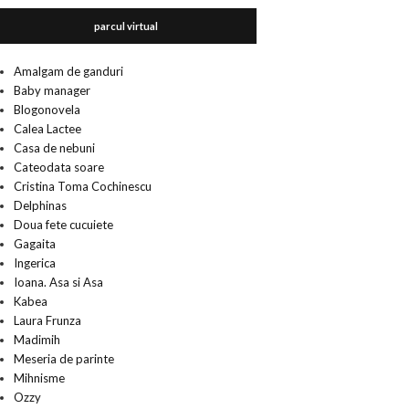
parcul virtual
Amalgam de ganduri
Baby manager
Blogonovela
Calea Lactee
Casa de nebuni
Cateodata soare
Cristina Toma Cochinescu
Delphinas
Doua fete cucuiete
Gagaita
Ingerica
Ioana. Asa si Asa
Kabea
Laura Frunza
Madimih
Meseria de parinte
Mihnisme
Ozzy