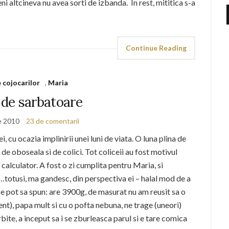
i altcineva nu avea sorti de izbanda. In rest, mititica s-a
Continue Reading
e cojocarilor
,
Maria
) de sarbatoare
ie 2010
23 de comentarii
, cu ocazia implinirii unei luni de viata. O luna plina de
 de oboseala si de colici. Tot coliceii au fost motivul
calculator. A fost o zi cumplita pentru Maria, si
…totusi, ma gandesc, din perspectiva ei – halal mod de a
ce pot sa spun: are 3900g, de masurat nu am reusit sa o
nt), papa mult si cu o pofta nebuna, ne trage (uneori)
orbite, a inceput sa i se zburleasca parul si e tare comica