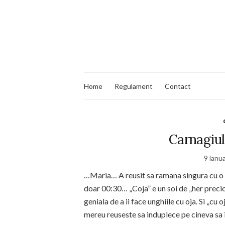
Home
Regulament
Contact
Carnagiul
9 ianu
…Maria… A reusit sa ramana singura cu o „c
doar 00:30… „Coja” e un soi de „her preci
geniala de a ii face unghiile cu oja. Si „cu
mereu reuseste sa induplece pe cineva sa ii 