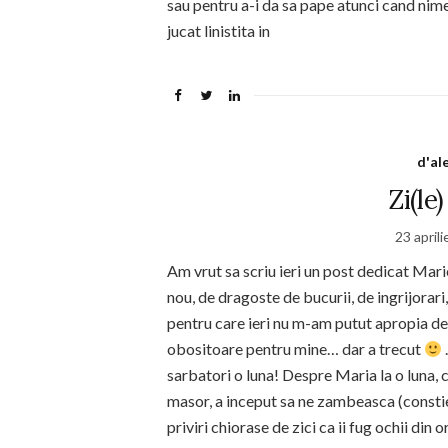
sau pentru a-i da sa pape atunci cand nimen
jucat linistita in
d'al
Zi(le
23 april
Am vrut sa scriu ieri un post dedicat Mariei
nou, de dragoste de bucurii, de ingrijorari,
pentru care ieri nu m-am putut apropia de 
obositoare pentru mine… dar a trecut
sarbatori o luna! Despre Maria la o luna, 
masor, a inceput sa ne zambeasca (constie
priviri chiorase de zici ca ii fug ochii din 