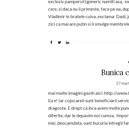
exclusiv pampersii (generic numiti asa, ex
cere, si daca nu ii primeste, face pe ea, 
Vladimir in bratele cuiva, exclama: Dadi, j
zici ca mai are putin si ii smulge membrele
Bunica 
27 mar
mai multe imagini gasiti aici: http:/
Ea e! Iar cojocareii sunt beneficiarii serv
dragoste. E drept ca inca avem multe punct
diferite, dar le depasim noi cumva. Importan
mei, deocamdata, sunt bucuria intregii fami