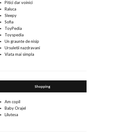
Pitici dar voinici
Raluca
Sleepy
Sofia
ToyPedia
Toyspedia
Un graunte de nisip
Ursuletii nazdravani
Viata mai simpla
Shopping
Am copil
Baby Orajel
Lilutesa