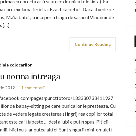
primarea corecta ar fi scutece de unica folosinta). Ea
dupa care exclama fericita: Ezact ca bebe! Daca il vede pe
os, Ma’ia bate!, si incepe sa traga de saracul Vladimir de
. […]
Continue Reading
d'ale cojocarilor
cu norma intreaga
tie 2012
11 comentarii
/www.facebook.com/pages/punctfotoro/133330733411927
iciilor de babay-sitting pe care bunica lor le presteaza. Cu
e de vedere legate cresterea si ingrijirea copiilor total
t este ca ii iubeste … desi a iubi e putin spus. Piticii
lii. Nici nu s-ar putea altfel. Sunt singurii mini-omuleti