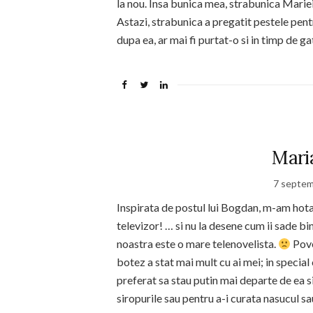
la nou. Insa bunica mea, strabunica Mariei,
Astazi, strabunica a pregatit pestele pentr
dupa ea, ar mai fi purtat-o si in timp de ga
Maria
7 septem
Inspirata de postul lui Bogdan, m-am hotar
televizor! … si nu la desene cum ii sade bi
noastra este o mare telenovelista.
Pove
botez a stat mai mult cu ai mei; in specia
preferat sa stau putin mai departe de ea 
siropurile sau pentru a-i curata nasucul s