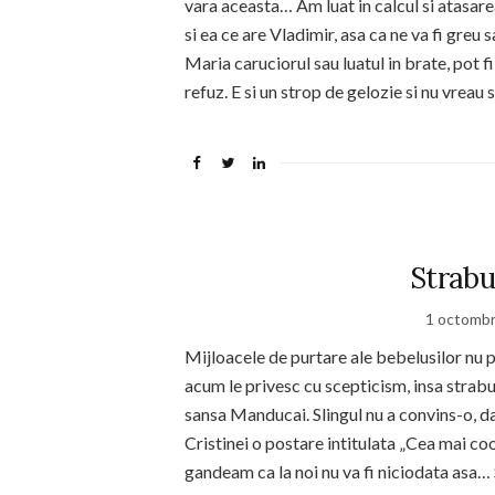
vara aceasta… Am luat in calcul si atasarea
si ea ce are Vladimir, asa ca ne va fi greu
Maria caruciorul sau luatul in brate, pot f
refuz. E si un strop de gelozie si nu vreau
Strabu
1 octombr
Mijloacele de purtare ale bebelusilor nu pr
acum le privesc cu scepticism, insa strabu
sansa Manducai. Slingul nu a convins-o, 
Cristinei o postare intitulata „Cea mai coo
gandeam ca la noi nu va fi niciodata asa… 