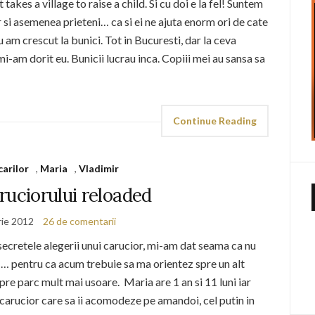
takes a village to raise a child. Si cu doi e la fel! Suntem
 si asemenea prieteni… ca si ei ne ajuta enorm ori de cate
u am crescut la bunici. Tot in Bucuresti, dar la ceva
mi-am dorit eu. Bunicii lucrau inca. Copiii mei au sansa sa
Continue Reading
carilor
,
Maria
,
Vladimir
ruciorului reloaded
rie 2012
26 de comentarii
ecretele alegerii unui carucior, mi-am dat seama ca nu
. … pentru ca acum trebuie sa ma orientez spre un alt
spre parc mult mai usoare. Maria are 1 an si 11 luni iar
n carucior care sa ii acomodeze pe amandoi, cel putin in