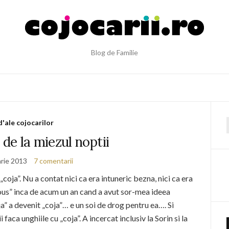
Blog de Familie
d'ale cojocarilor
f
 de la miezul noptii
arie 2013
7 comentarii
oja”. Nu a contat nici ca era intuneric bezna, nici ca era
ous” inca de acum un an cand a avut sor-mea ideea
 oja” a devenit „coja”… e un soi de drog pentru ea…. Si
faca unghiile cu „coja”. A incercat inclusiv la Sorin si la