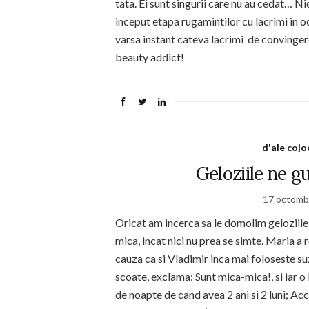
tata. Ei sunt singurii care nu au cedat… 
inceput etapa rugamintilor cu lacrimi in o
varsa instant cateva lacrimi de convingere
beauty addict!
d'ale cojo
Geloziile ne g
17 octomb
Oricat am incerca sa le domolim geloziile
mica, incat nici nu prea se simte. Maria a 
cauza ca si Vladimir inca mai foloseste su
scoate, exclama: Sunt mica-mica!, si iar o
de noapte de cand avea 2 ani si 2 luni; Ac