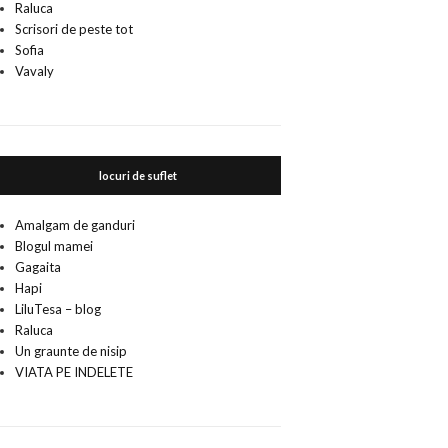
Raluca
Scrisori de peste tot
Sofia
Vavaly
locuri de suflet
Amalgam de ganduri
Blogul mamei
Gagaita
Hapi
LiluTesa – blog
Raluca
Un graunte de nisip
VIATA PE INDELETE