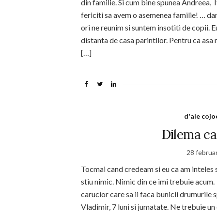
din familie. Si cum bine spunea Andreea, It 
fericiti sa avem o asemenea familie! … dar
ori ne reunim si suntem insotiti de copii. E
distanta de casa parintilor. Pentru ca asa 
[…]
d'ale cojo
Dilema ca
28 februa
Tocmai cand credeam si eu ca am inteles s
stiu nimic. Nimic din ce imi trebuie acum
carucior care sa ii faca bunicii drumurile 
Vladimir, 7 luni si jumatate. Ne trebuie u