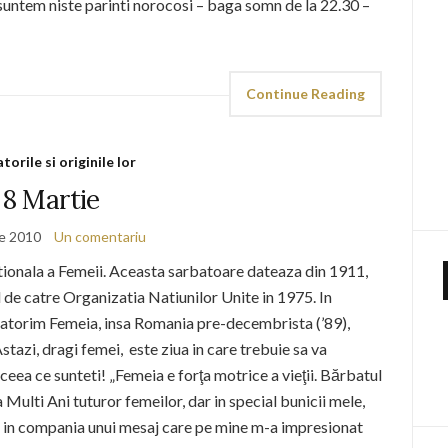
 suntem niste parinti norocosi – baga somn de la 22.30 –
Continue Reading
torile si originile lor
8 Martie
ie 2010
Un comentariu
tionala a Femeii. Aceasta sarbatoare dateaza din 1911,
l de catre Organizatia Natiunilor Unite in 1975. In
batorim Femeia, insa Romania pre-decembrista (’89),
azi, dragi femei, este ziua in care trebuie sa va
 ceea ce sunteti! „Femeia e forţa motrice a vieţii. Bărbatul
 Multi Ani tuturor femeilor, dar in special bunicii mele,
as in compania unui mesaj care pe mine m-a impresionat