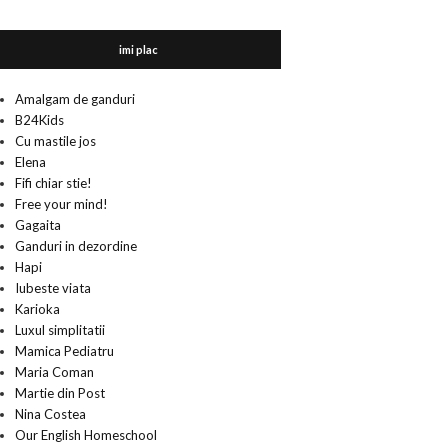
imi plac
Amalgam de ganduri
B24Kids
Cu mastile jos
Elena
Fifi chiar stie!
Free your mind!
Gagaita
Ganduri in dezordine
Hapi
Iubeste viata
Karioka
Luxul simplitatii
Mamica Pediatru
Maria Coman
Martie din Post
Nina Costea
Our English Homeschool