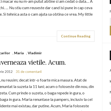
Nici macar eu nu m-am putut abtine si am cedat o data… A
chi. … Nu stiu cum reuseste dar cand isi pune in cap ceva
. Si tehnica asta o cam ajuta sa obtina ce vrea. My little
Continue Reading
carilor
,
Maria
,
Vladimir
uverneaza vietile. Acum.
rie 2012
31 de comentarii
, nu reusim; decat intr-o foarte mica masura. Atat de
renuntat la suzeta la 11 luni; acum o foloseste din nou, din
zeta. Cum prinde o suzeta, o baga repede in gura, o
 baga in gura. Maria renuntase la pampers, inclusiv la cel
cidente mai existau, dar putine. Acum, Maria foloseste