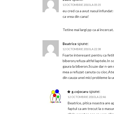
13 OCTOMBRIE 2010 LA 05:35
eu cred ca a avut nasul infundat s
ca vrea din cana!
Tetine mai largi pp ca ai incercat.
spune:
Beatrice
12 OCTOMBRIE 2010 LA 22:38
Foarte interesant pentru ca fetit
biberon,refuza altfel laptele.In 
gaura la biberon.Scuze dar n-am r
mea a refuzat canuta cu cioc.Ate
din cauza unei mici probleme la ur
spune:
g.cojocaru
12 OCTOMBRIE 2010 LA 22:46
Beatrice, pitica noastra are a
faptul ca am trecut la o mas