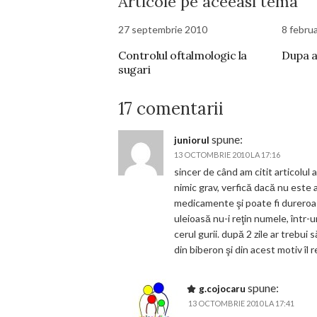
Articole pe aceeasi tema
27 septembrie 2010
8 febru
Controlul oftalmologic la
Dupa a
sugari
17 comentarii
spune:
juniorul
13 OCTOMBRIE 2010 LA 17:16
sincer de când am citit articolul a
nimic grav, verfică dacă nu este 
medicamente şi poate fi dureroasă
uleioasă nu-i reţin numele, într-
cerul gurii. după 2 zile ar trebui
din biberon şi din acest motiv îl r
spune:
g.cojocaru
13 OCTOMBRIE 2010 LA 17:41