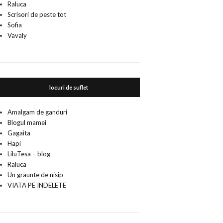
Raluca
Scrisori de peste tot
Sofia
Vavaly
locuri de suflet
Amalgam de ganduri
Blogul mamei
Gagaita
Hapi
LiluTesa – blog
Raluca
Un graunte de nisip
VIATA PE INDELETE