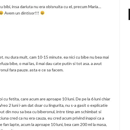
cu bibi, insa dariuta nu era obisnuita cu el, precum Maria…
Avem un dintisor!!!
ret. nu dura mult, cam 10-15 minute. ea nici cu bibe nu bea mai
uza bibe, o mai las, ii mai dau cate putin si tot asa. a avut
onul fara pauze. asta e ce sa facem.
 cu fetita, care acum are aproape 10 luni. De pe la 6 luni chiar
Vreo 2 luni i-am dat doar cu lingurita, nu s-a gasit o explicatie
put din nou sa bea cu biberonul, intre timp am schimbat si
iciuna cred ca nu era cauza, eu cred acum privind inapoi ca a
e fan lapte, acum la aproape 10 luni, bea cam 200 ml la masa,