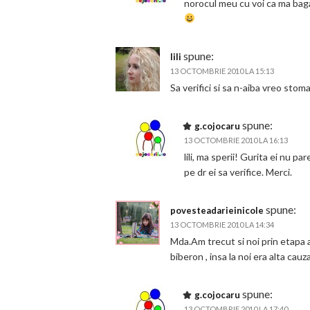
norocul meu cu voi ca ma bagati
spune:
lili
13 OCTOMBRIE 2010 LA 15:13
Sa verifici si sa n-aiba vreo stom
spune:
g.cojocaru
13 OCTOMBRIE 2010 LA 16:13
lili, ma sperii! Gurita ei nu p
pe dr ei sa verifice. Merci.
spune:
povesteadarieinicole
13 OCTOMBRIE 2010 LA 14:34
Mda.Am trecut si noi prin etapa a
biberon , insa la noi era alta cau
spune:
g.cojocaru
13 OCTOMBRIE 2010 LA 17:40