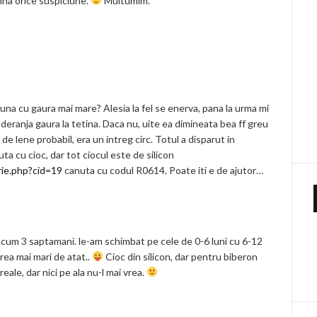
mina orice suspiciune.
Multumim.
 una cu gaura mai mare? Alesia la fel se enerva, pana la urma mi
eranja gaura la tetina. Daca nu, uite ea dimineata bea ff greu
 de lene probabil, era un intreg circ. Totul a disparut in
ta cu cioc, dar tot ciocul este de silicon
rie.php?cid=19
canuta cu codul R0614. Poate iti e de ajutor…
acum 3 saptamani. le-am schimbat pe cele de 0-6 luni cu 6-12
rea mai mari de atat..
Cioc din silicon, dar pentru biberon
reale, dar nici pe ala nu-l mai vrea.