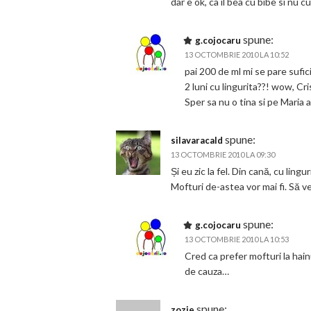
dar e ok, ca il bea cu bibe si nu cu
spune:
g.cojocaru
13 OCTOMBRIE 2010 LA 10:52
pai 200 de ml mi se pare sufi
2 luni cu lingurita??! wow, Cri
Sper sa nu o tina si pe Maria
spune:
silavaracald
13 OCTOMBRIE 2010 LA 09:30
Și eu zic la fel. Din cană, cu lin
Mofturi de-astea vor mai fi. Să v
spune:
g.cojocaru
13 OCTOMBRIE 2010 LA 10:53
Cred ca prefer mofturi la hai
de cauza…
spune:
zozie