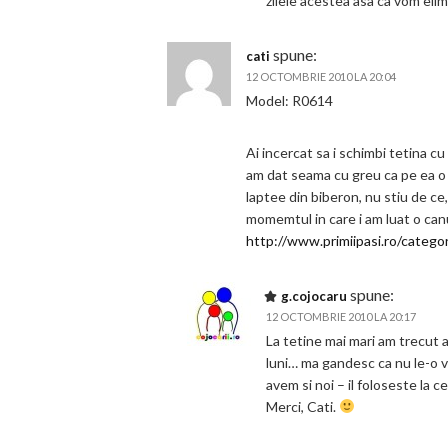
zilele acestea asa ca vom eli
spune:
cati
12 OCTOMBRIE 2010 LA 20:04
Model: R0614
Ai incercat sa i schimbi tetina cu
am dat seama cu greu ca pe ea o d
laptee din biberon, nu stiu de ce,
momemtul in care i am luat o canu
http://www.primiipasi.ro/catego
spune:
g.cojocaru
12 OCTOMBRIE 2010 LA 20:17
La tetine mai mari am trecut 
luni… ma gandesc ca nu le-o v
avem si noi – il foloseste la ce
Merci, Cati.