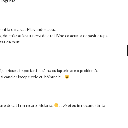
 lingurita.
cient la o masa… Ma gandesc eu..
s, da’ chiar ati avut nervi de otel. Bine ca acum a depasit etapa.
 atat de mult…
gurița, oricum. Important e că nu cu laptele are o problemă.
ezi când or începe cele cu hăinuțele…
nute decat la mancare, Melania.
… zisei eu in necunostinta