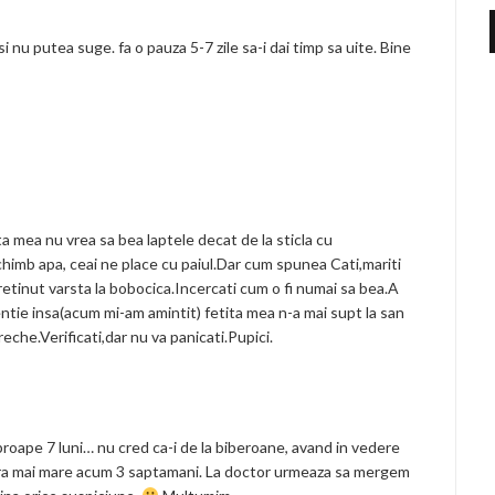
i nu putea suge. fa o pauza 5-7 zile sa-i dai timp sa uite. Bine
a mea nu vrea sa bea laptele decat de la sticla cu
schimb apa, ceai ne place cu paiul.Dar cum spunea Cati,mariti
etinut varsta la bobocica.Incercati cum o fi numai sa bea.A
ntie insa(acum mi-am amintit) fetita mea n-a mai supt la san
eche.Verificati,dar nu va panicati.Pupici.
proape 7 luni… nu cred ca-i de la biberoane, avand in vedere
ura mai mare acum 3 saptamani. La doctor urmeaza sa mergem