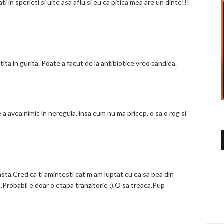
 in sperieti si uite asa aflu si eu ca pitica mea are un dinte!!!
atita in gurita. Poate a facut de la antibiotice vreo candida.
are a avea nimic in neregula, insa cum nu ma pricep, o sa o rog si
sta.Cred ca ti amintesti cat m am luptat cu ea sa bea din
za.Probabil e doar o etapa tranzitorie ;).O sa treaca.Pup