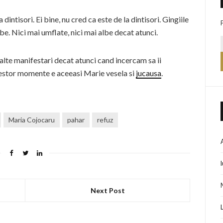
intisori. Ei bine, nu cred ca este de la dintisori. Gingiile
albe. Nici mai umflate, nici mai albe decat atunci.
e alte manifestari decat atunci cand incercam sa ii
cestor momente e aceeasi Marie vesela si
jucausa
.
Maria Cojocaru
pahar
refuz
Next Post