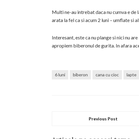
Multi ne-au intrebat daca nu cumva e de la d
arata la fel ca si acum 2 luni – umflate si 
Interesant, este ca nu plange si nici nu ar
apropiem biberonul de gurita. In afara a
6 luni
biberon
cana cu cioc
lapte
Previous Post