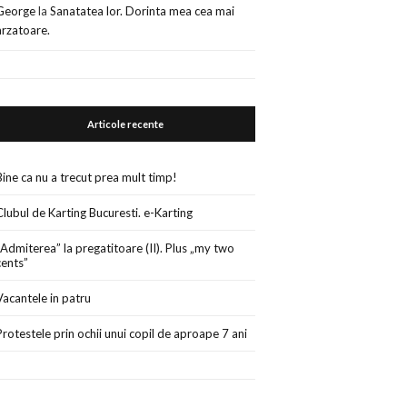
George
la
Sanatatea lor. Dorinta mea cea mai
arzatoare.
Articole recente
Bine ca nu a trecut prea mult timp!
Clubul de Karting Bucuresti. e-Karting
„Admiterea” la pregatitoare (II). Plus „my two
cents”
Vacantele in patru
Protestele prin ochii unui copil de aproape 7 ani