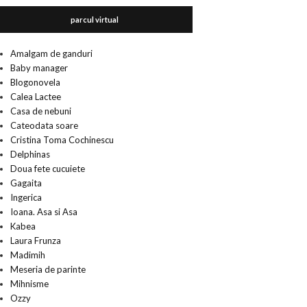
parcul virtual
Amalgam de ganduri
Baby manager
Blogonovela
Calea Lactee
Casa de nebuni
Cateodata soare
Cristina Toma Cochinescu
Delphinas
Doua fete cucuiete
Gagaita
Ingerica
Ioana. Asa si Asa
Kabea
Laura Frunza
Madimih
Meseria de parinte
Mihnisme
Ozzy