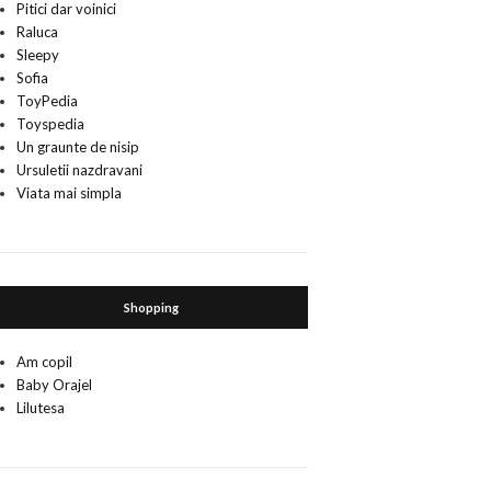
Pitici dar voinici
Raluca
Sleepy
Sofia
ToyPedia
Toyspedia
Un graunte de nisip
Ursuletii nazdravani
Viata mai simpla
Shopping
Am copil
Baby Orajel
Lilutesa