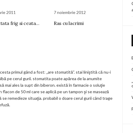
arie 2011
7 noiembrie 2012
tata frig si ceata…
Ras cu lacrimi
cesta primul gând a fost: „are stomatită”. stai liniştită că nu-i
albă pe cerul gurii. stomatita poate apărea de la anumite
 mai ales la supt din biberon. există în farmacie o soluţie
un flacon de 50 ml care se aplică pe un tampon şi se masează
 să se remedieze situaţia. probabil o doare cerul gurii când trage
efuză.