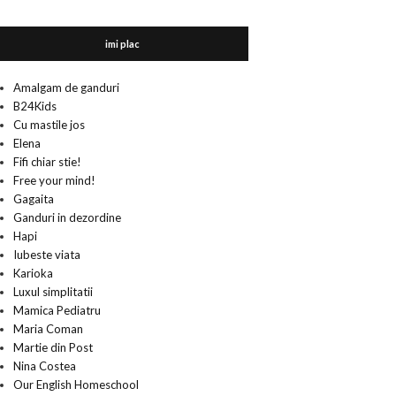
imi plac
Amalgam de ganduri
B24Kids
Cu mastile jos
Elena
Fifi chiar stie!
Free your mind!
Gagaita
Ganduri in dezordine
Hapi
Iubeste viata
Karioka
Luxul simplitatii
Mamica Pediatru
Maria Coman
Martie din Post
Nina Costea
Our English Homeschool