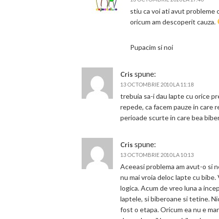
stiu ca voi ati avut probleme 
oricum am descoperit cauza.
Pupacim si noi
spune:
Cris
13 OCTOMBRIE 2010 LA 11:18
trebuia sa-i dau lapte cu orice p
repede, ca facem pauze in care ref
perioade scurte in care bea biber
spune:
Cris
13 OCTOMBRIE 2010 LA 10:13
Aceeasi problema am avut-o si noi
nu mai vroia deloc lapte cu bibe. 
logica. Acum de vreo luna a ince
laptele, si biberoane si tetine. N
fost o etapa. Oricum ea nu e mar