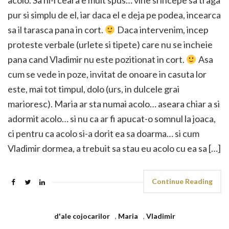
acolo. Sa ni-l ceara e mult spus… vine si incepe sa traga
pur si simplu de el, iar daca el e deja pe podea, incearca
sa il tarasca pana in cort.
Daca intervenim, incep
proteste verbale (urlete si tipete) care nu se incheie
pana cand Vladimir nu este pozitionat in cort.
Asa
cum se vede in poze, invitat de onoare in casuta lor
este, mai tot timpul, dolo (urs, in dulcele grai
marioresc). Maria ar sta numai acolo… aseara chiar a si
adormit acolo… si nu ca ar fi apucat-o somnul la joaca,
ci pentru ca acolo si-a dorit ea sa doarma… si cum
Vladimir dormea, a trebuit sa stau eu acolo cu ea sa […]
Continue Reading
d'ale cojocarilor
,
Maria
,
Vladimir