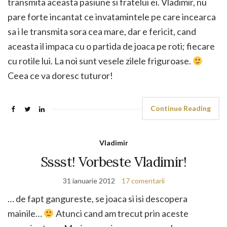
transmita aceasta pasiune si fratelui ei. Vladimir, nu
pare forte incantat ce invatamintele pe care incearca
sa i le transmita sora cea mare, dar e fericit, cand
aceasta il impaca cu o partida de joaca pe roti; fiecare
cu rotile lui. La noi sunt vesele zilele friguroase.
Ceea ce va doresc tuturor!
Continue Reading
Vladimir
Sssst! Vorbeste Vladimir!
31 ianuarie 2012
17 comentarii
… de fapt gangureste, se joaca si isi descopera
mainile…
Atunci cand am trecut prin aceste