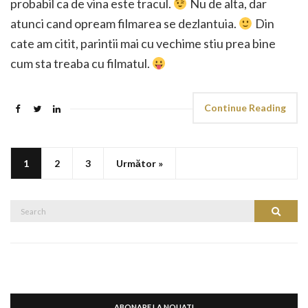
probabil ca de vina este tracul.
Nu de alta, dar
atunci cand opream filmarea se dezlantuia.
Din
cate am citit, parintii mai cu vechime stiu prea bine
cum sta treaba cu filmatul.
Continue Reading
1
2
3
Următor »
Search
Search
for:
ABONARE LA NOUATI