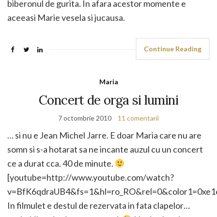
biberonul de gurita. In afara acestor momente e
aceeasi Marie vesela si jucausa.
Continue Reading
Maria
Concert de orga si lumini
7 octombrie 2010
11 comentarii
… si nu e Jean Michel Jarre. E doar Maria care nu are
somn si s-a hotarat sa ne incante auzul cu un concert
ce a durat cca. 40 de minute.
[youtube=http://www.youtube.com/watch?
v=BfK6qdraUB4&fs=1&hl=ro_RO&rel=0&color1=0xe1
In filmulet e destul de rezervata in fata clapelor…