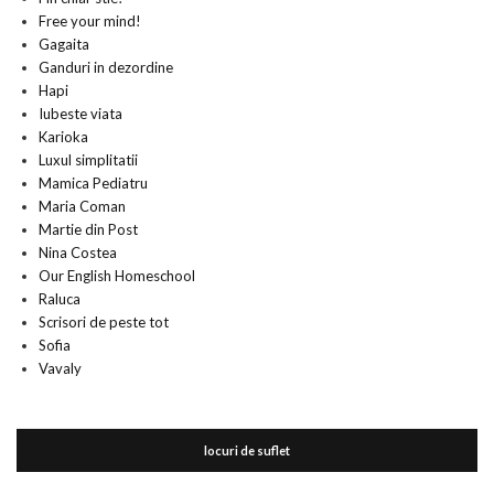
Free your mind!
Gagaita
Ganduri in dezordine
Hapi
Iubeste viata
Karioka
Luxul simplitatii
Mamica Pediatru
Maria Coman
Martie din Post
Nina Costea
Our English Homeschool
Raluca
Scrisori de peste tot
Sofia
Vavaly
locuri de suflet