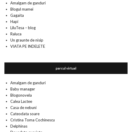
Amalgam de ganduri
Blogul mamei
Gagaita
Hapi
LiluTesa – blog
Raluca
Un graunte de nisip
VIATA PE INDELETE
parcul virtual
Amalgam de ganduri
Baby manager
Blogonovela
Calea Lactee
Casa de nebuni
Cateodata soare
Cristina Toma Cochinescu
Delphinas