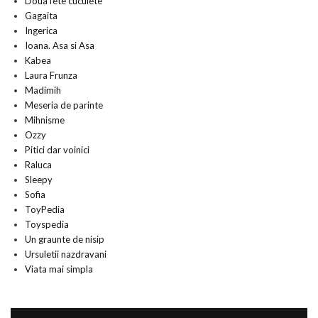
Doua fete cucuiete
Gagaita
Ingerica
Ioana. Asa si Asa
Kabea
Laura Frunza
Madimih
Meseria de parinte
Mihnisme
Ozzy
Pitici dar voinici
Raluca
Sleepy
Sofia
ToyPedia
Toyspedia
Un graunte de nisip
Ursuletii nazdravani
Viata mai simpla