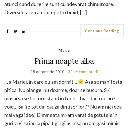
atunci cand durerile sunt cu adevarat chinuitoare.
Diversificarea am inceput-o timid, […]
Continue Reading
Maria
Prima noapte alba
18 octombrie 2010
32 de comentarii
… a Mariei, in care eu am dormit…
Asa se manifesta
pitica. Nu plange, nu doarme, doar se bucura. Si-i
musai sa se bucure stand in fund, chiar daca nu are
voie… Sa fie tot din cauza dintisorilor?? Nu am nici cea
mai vaga idee! Dimineata mi-am varat degetutele in
gurita ei sa iau la pipait gingiile, insa nu am gasit nimic