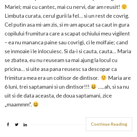
Mariei; mai cu cantec, mai cu nervi, dar am reusit!
Limbuta curata, cerul gurii la fel… si un rest de covrig.
Cel putin asa mi-am zis, si m-am apucat sa caut in gura
copilului frumitura care a scapat ochiului meu vigilent
– ea nu mananca paine sau covrigi, ci le molfaie; cand
se inmoaie i le inlocuiesc. Si da-i si cauta, cauta… Maria
se zbatea, eu nu reuseam sa mai ajung la locul cu
pricina… si uite asa pana reusesc sa descopar ca
frimitura mea era un coltisor de dintisor.
Maria are
6 luni, trei saptamani si un dintisor!!!
…..ah, si sa nu
uit si de data aceasta, de doua saptamani, zice
„maammm”.
Continue Reading