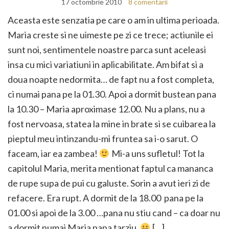
17 octombrie 2010
8 comentarii
Aceasta este senzatia pe care o am in ultima perioada.
Maria creste si ne uimeste pe zi ce trece; actiunile ei
sunt noi, sentimentele noastre parca sunt aceleasi
insa cu mici variatiuni in aplicabilitate. Am bifat si a
doua noapte nedormita… de fapt nu a fost completa,
ci numai pana pe la 01.30. Apoi a dormit bustean pana
la 10.30 – Maria aproximase 12.00. Nu a plans, nu a
fost nervoasa, statea la mine in brate si se cuibarea la
pieptul meu intinzandu-mi fruntea sa i-o sarut. O
faceam, iar ea zambea!
Mi-a uns sufletul! Tot la
capitolul Maria, merita mentionat faptul ca mananca
de rupe supa de pui cu galuste. Sorin a avut ieri zi de
refacere. Era rupt. A dormit de la 18.00 pana pe la
01.00 si apoi de la 3.00 …pana nu stiu cand – ca doar nu
a dormit numai Maria pana tarziu.
[…]