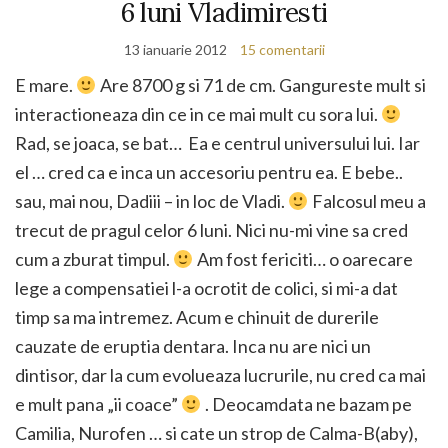
6 luni Vladimiresti
13 ianuarie 2012
15 comentarii
E mare.
Are 8700 g si 71 de cm. Gangureste mult si
interactioneaza din ce in ce mai mult cu sora lui.
Rad, se joaca, se bat… Ea e centrul universului lui. Iar
el … cred ca e inca un accesoriu pentru ea. E bebe..
sau, mai nou, Dadiii – in loc de Vladi.
Falcosul meu a
trecut de pragul celor 6 luni. Nici nu-mi vine sa cred
cum a zburat timpul.
Am fost fericiti… o oarecare
lege a compensatiei l-a ocrotit de colici, si mi-a dat
timp sa ma intremez. Acum e chinuit de durerile
cauzate de eruptia dentara. Inca nu are nici un
dintisor, dar la cum evolueaza lucrurile, nu cred ca mai
e mult pana „ii coace”
. Deocamdata ne bazam pe
Camilia, Nurofen … si cate un strop de Calma-B(aby),