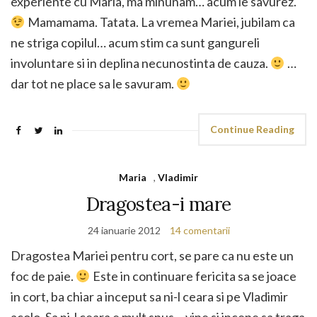
experiente cu Maria, ma minunam… acum le savurez.
Mamamama. Tatata. La vremea Mariei, jubilam ca
ne striga copilul… acum stim ca sunt gangureli
involuntare si in deplina necunostinta de cauza.
…
dar tot ne place sa le savuram.
Continue Reading
Maria
,
Vladimir
Dragostea-i mare
24 ianuarie 2012
14 comentarii
Dragostea Mariei pentru cort, se pare ca nu este un
foc de paie.
Este in continuare fericita sa se joace
in cort, ba chiar a inceput sa ni-l ceara si pe Vladimir