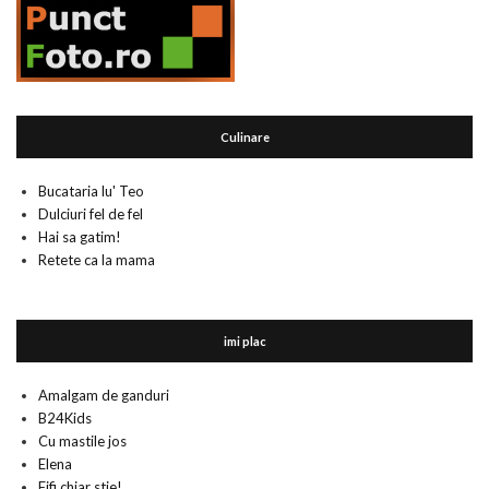
Culinare
Bucataria lu' Teo
Dulciuri fel de fel
Hai sa gatim!
Retete ca la mama
imi plac
Amalgam de ganduri
B24Kids
Cu mastile jos
Elena
Fifi chiar stie!