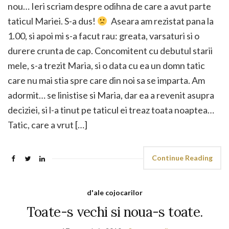
nou… Ieri scriam despre odihna de care a avut parte
taticul Mariei. S-a dus!
Aseara am rezistat pana la
1.00, si apoi mi s-a facut rau: greata, varsaturi si o
durere crunta de cap. Concomitent cu debutul starii
mele, s-a trezit Maria, si o data cu ea un domn tatic
care nu mai stia spre care din noi sa se imparta. Am
adormit… se linistise si Maria, dar ea a revenit asupra
deciziei, si l-a tinut pe taticul ei treaz toata noaptea…
Tatic, care a vrut […]
Continue Reading
d'ale cojocarilor
Toate-s vechi si noua-s toate.