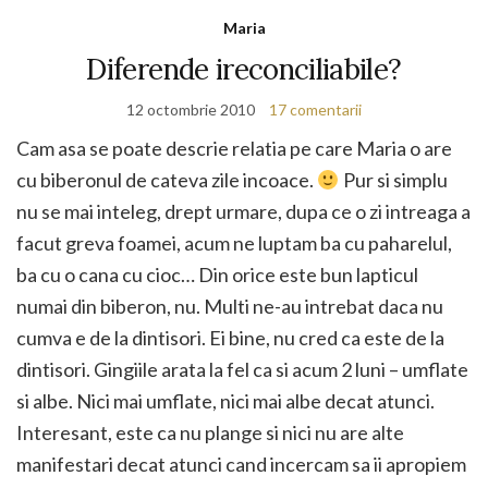
Maria
Diferende ireconciliabile?
12 octombrie 2010
17 comentarii
Cam asa se poate descrie relatia pe care Maria o are
cu biberonul de cateva zile incoace.
Pur si simplu
nu se mai inteleg, drept urmare, dupa ce o zi intreaga a
facut greva foamei, acum ne luptam ba cu paharelul,
ba cu o cana cu cioc… Din orice este bun lapticul
numai din biberon, nu. Multi ne-au intrebat daca nu
cumva e de la dintisori. Ei bine, nu cred ca este de la
dintisori. Gingiile arata la fel ca si acum 2 luni – umflate
si albe. Nici mai umflate, nici mai albe decat atunci.
Interesant, este ca nu plange si nici nu are alte
manifestari decat atunci cand incercam sa ii apropiem