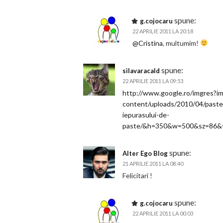
spune:
g.cojocaru
22 APRILIE 2011 LA 20:18
@Cristina
, multumim!
spune:
silavaracald
22 APRILIE 2011 LA 09:53
http://www.google.ro/imgres?im
content/uploads/2010/04/paste-f
iepurasului-de-
paste/&h=350&w=500&sz=86
spune:
Alter Ego Blog
21 APRILIE 2011 LA 08:40
Felicitari !
spune:
g.cojocaru
22 APRILIE 2011 LA 00:03