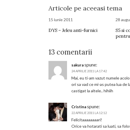
Articole pe aceeasi tema
15 iunie 2011
28 augu
DYS – Jeleu anti-furnici
S5 si 
pentru
13 comentarii
spune:
sakura
24 APRILIE 2011 LA 17:42
Mai, eu ti-am vazut numele acolo
ori sa vad ce mi-as putea lua de l
castigat la altele.. hihiih
spune:
Cristina
22 APRILIE 2011 LA 12:12
Felicitaaaaaaaari!
Orice va hotarati sa luati, sa fol