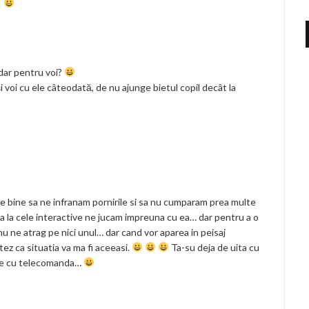
!
 dar pentru voi?
i voi cu ele câteodată, de nu ajunge bietul copil decât la
e bine sa ne infranam pornirile si sa nu cumparam prea multe
ca la cele interactive ne jucam impreuna cu ea… dar pentru a o
u ne atrag pe nici unul… dar cand vor aparea in peisaj
ez ca situatia va ma fi aceeasi.
Ta-su deja de uita cu
ere cu telecomanda…