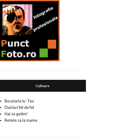
Fq%3Dpa%25C8%2599te%26tbm%3Disch%26tbo%3Du&zoom=1&q=p
Culinare
Bucataria lu' Teo
Dulciuri fel de fel
Hai sa gatim!
Retete ca la mama