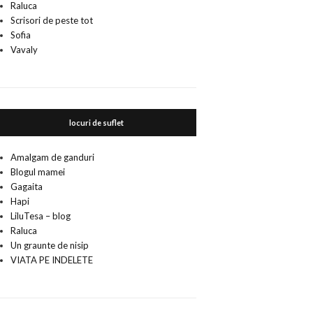
Raluca
Scrisori de peste tot
Sofia
Vavaly
locuri de suflet
Amalgam de ganduri
Blogul mamei
Gagaita
Hapi
LiluTesa – blog
Raluca
Un graunte de nisip
VIATA PE INDELETE