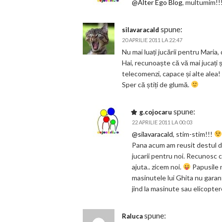
@Alter Ego Blog
, multumim!!
spune:
silavaracald
20 APRILIE 2011 LA 22:47
Nu mai luați jucării pentru Maria,
Hai, recunoaște că vă mai jucați ș
telecomenzi, capace și alte alea!
Sper că știți de glumă.
spune:
g.cojocaru
22 APRILIE 2011 LA 00:03
@silavaracald
, stim-stim!!!
Pana acum am reusit destul d
jucarii pentru noi. Recunosc 
ajuta.. zicem noi.
Papusile n
masinutele lui Ghita nu garant
jind la masinute sau elicopt
spune:
Raluca