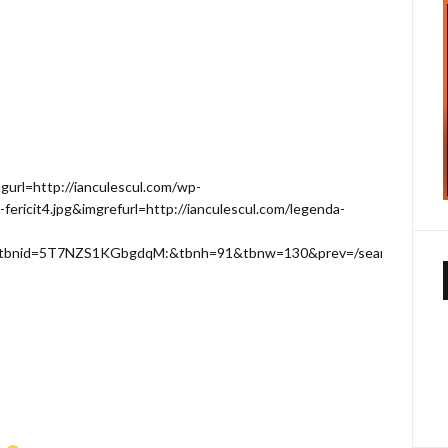
gurl=http://ianculescul.com/wp-
ericit4.jpg&imgrefurl=http://ianculescul.com/legenda-
&tbnid=5T7NZS1KGbgdqM:&tbnh=91&tbnw=130&prev=/search%3