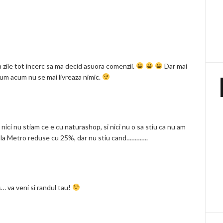
 zile tot incerc sa ma decid asuora comenzii.
Dar mai
um acum nu se mai livreaza nimic.
, nici nu stiam ce e cu naturashop, si nici nu o sa stiu ca nu am
ile la Metro reduse cu 25%, dar nu stiu cand………….
s… va veni si randul tau!