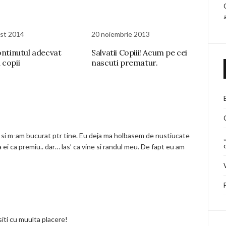
st 2014
20 noiembrie 2013
continutul adecvat
Salvatii Copiii! Acum pe cei
 copii
nascuti prematur.
 si m-am bucurat ptr tine. Eu deja ma holbasem de nustiucate
a ei ca premiu.. dar… las’ ca vine si randul meu. De fapt eu am
ositi cu muulta placere!