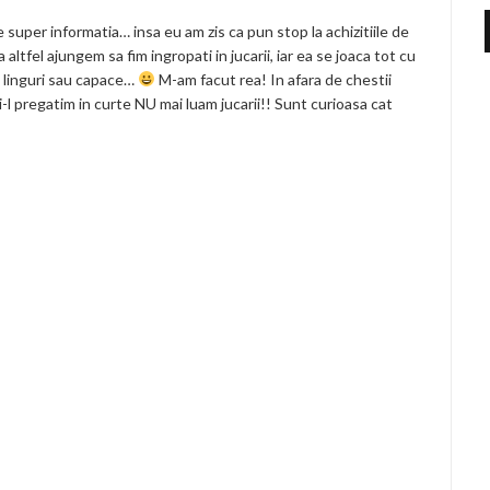
 e super informatia… insa eu am zis ca pun stop la achizitiile de
a altfel ajungem sa fim ingropati in jucarii, iar ea se joaca tot cu
, linguri sau capace…
M-am facut rea! In afara de chestii
i-l pregatim in curte NU mai luam jucarii!! Sunt curioasa cat