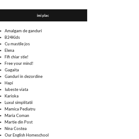
imi plac
Amalgam de ganduri
B24Kids
Cu mastile jos
Elena
Fifi chiar stie!
Free your mind!
Gagaita
Ganduri in dezordine
Hapi
Iubeste viata
Karioka
Luxul simplitatii
Mamica Pediatru
Maria Coman
Martie din Post
Nina Costea
Our English Homeschool