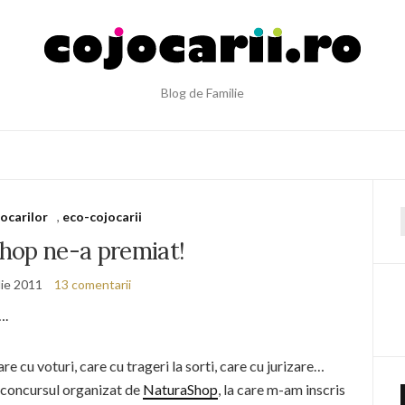
Blog de Familie
jocarilor
,
eco-cojocarii
f
hop ne-a premiat!
lie 2011
13 comentarii
….
re cu voturi, care cu trageri la sorti, care cu jurizare…
concursul organizat de
NaturaShop
, la care m-am inscris