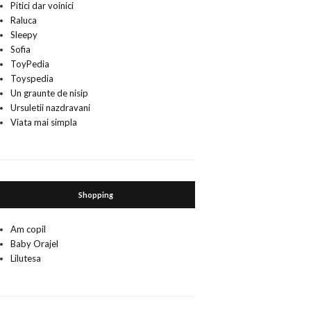
Pitici dar voinici
Raluca
Sleepy
Sofia
ToyPedia
Toyspedia
Un graunte de nisip
Ursuletii nazdravani
Viata mai simpla
Shopping
Am copil
Baby Orajel
Lilutesa