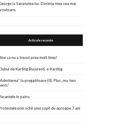
George
la
Sanatatea lor. Dorinta mea cea mai
arzatoare.
Articole recente
Bine ca nu a trecut prea mult timp!
Clubul de Karting Bucuresti. e-Karting
„Admiterea” la pregatitoare (II). Plus „my two
cents”
Vacantele in patru
Protestele prin ochii unui copil de aproape 7 ani