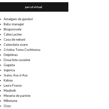
parcul virtual
Amalgam de ganduri
Baby manager
Blogonovela
Calea Lactee
Casa de nebuni
Cateodata soare
Cristina Toma Cochinescu
Delphinas
Doua fete cucuiete
Gagaita
Ingerica
Ioana. Asa si Asa
Kabea
Laura Frunza
Madimih
Meseria de parinte
Mihnisme
Ozzy