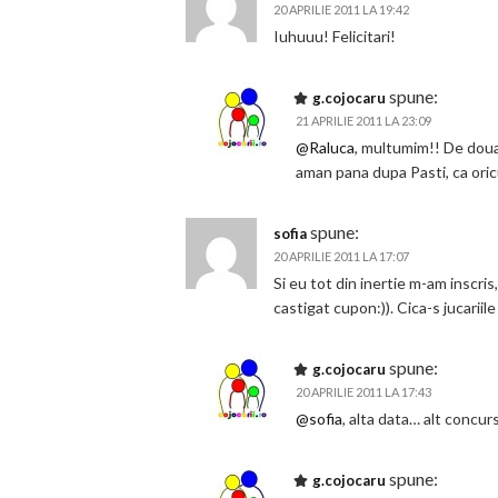
20 APRILIE 2011 LA 19:42
Iuhuuu! Felicitari!
spune:
g.cojocaru
21 APRILIE 2011 LA 23:09
@Raluca
, multumim!! De doua
aman pana dupa Pasti, ca oric
spune:
sofia
20 APRILIE 2011 LA 17:07
Si eu tot din inertie m-am inscris
castigat cupon:)). Cica-s jucari
spune:
g.cojocaru
20 APRILIE 2011 LA 17:43
@sofia
, alta data… alt concur
spune:
g.cojocaru