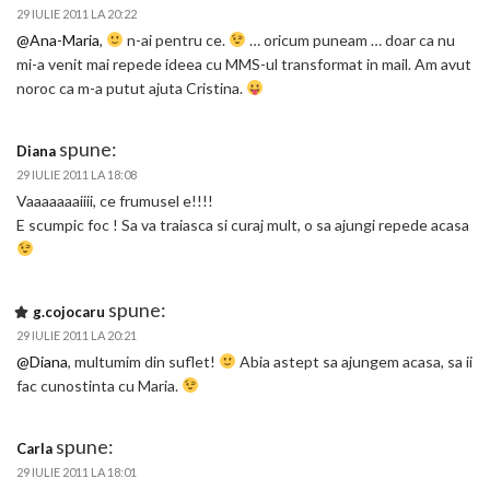
29 IULIE 2011 LA 20:22
@Ana-Maria
,
n-ai pentru ce.
… oricum puneam … doar ca nu
mi-a venit mai repede ideea cu MMS-ul transformat in mail. Am avut
noroc ca m-a putut ajuta Cristina.
spune:
Diana
29 IULIE 2011 LA 18:08
Vaaaaaaaiiii, ce frumusel e!!!!
E scumpic foc ! Sa va traiasca si curaj mult, o sa ajungi repede acasa
spune:
g.cojocaru
29 IULIE 2011 LA 20:21
@Diana
, multumim din suflet!
Abia astept sa ajungem acasa, sa ii
fac cunostinta cu Maria.
spune:
Carla
29 IULIE 2011 LA 18:01