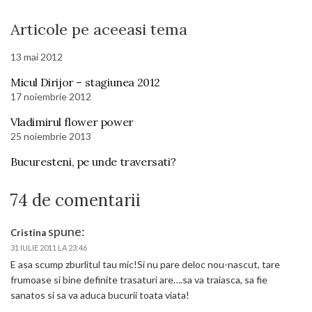
Articole pe aceeasi tema
13 mai 2012
Micul Dirijor – stagiunea 2012
17 noiembrie 2012
Vladimirul flower power
25 noiembrie 2013
Bucuresteni, pe unde traversati?
74 de comentarii
spune:
Cristina
31 IULIE 2011 LA 23:46
E asa scump zburlitul tau mic!Si nu pare deloc nou-nascut, tare
frumoase si bine definite trasaturi are….sa va traiasca, sa fie
sanatos si sa va aduca bucurii toata viata!