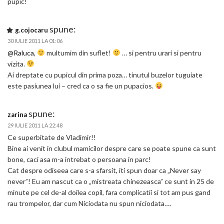
pupic!
spune:
g.cojocaru
30 IULIE 2011 LA 01:06
@Raluca
,
multumim din suflet!
… si pentru urari si pentru
vizita.
Ai dreptate cu pupicul din prima poza… tinutul buzelor tuguiate
este pasiunea lui – cred ca o sa fie un pupacios.
spune:
zarina
29 IULIE 2011 LA 22:48
Ce superbitate de Vladimir!!
Bine ai venit in clubul mamicilor despre care se poate spune ca sunt
bone, caci asa m-a intrebat o persoana in parc!
Cat despre odiseea care s-a sfarsit, iti spun doar ca „Never say
never”! Eu am nascut ca o „mistreata chinezeasca” ce sunt in 25 de
minute pe cel de-al doilea copil, fara complicatii si tot am pus gand
rau trompelor, dar cum Niciodata nu spun niciodata….