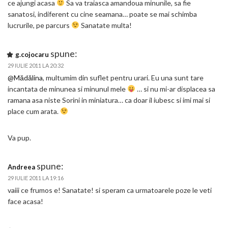
ce ajungi acasa
Sa va traiasca amandoua minunile, sa fie
sanatosi, indiferent cu cine seamana… poate se mai schimba
lucrurile, pe parcurs
Sanatate multa!
spune:
g.cojocaru
29 IULIE 2011 LA 20:32
@Mădălina
, multumim din suflet pentru urari. Eu una sunt tare
incantata de minunea si minunul mele
… si nu mi-ar displacea sa
ramana asa niste Sorini in miniatura… ca doar il iubesc si imi mai si
place cum arata.
Va pup.
spune:
Andreea
29 IULIE 2011 LA 19:16
vaiii ce frumos e! Sanatate! si speram ca urmatoarele poze le veti
face acasa!