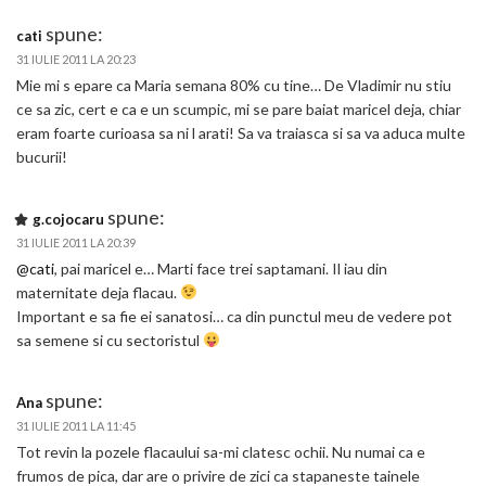
spune:
cati
31 IULIE 2011 LA 20:23
Mie mi s epare ca Maria semana 80% cu tine… De Vladimir nu stiu
ce sa zic, cert e ca e un scumpic, mi se pare baiat maricel deja, chiar
eram foarte curioasa sa ni l arati! Sa va traiasca si sa va aduca multe
bucurii!
spune:
g.cojocaru
31 IULIE 2011 LA 20:39
@cati
, pai maricel e… Marti face trei saptamani. Il iau din
maternitate deja flacau.
Important e sa fie ei sanatosi… ca din punctul meu de vedere pot
sa semene si cu sectoristul
spune:
Ana
31 IULIE 2011 LA 11:45
Tot revin la pozele flacaului sa-mi clatesc ochii. Nu numai ca e
frumos de pica, dar are o privire de zici ca stapaneste tainele