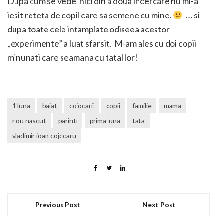
Dupa cum se vede, nici din a doua incercare nu mi-a
iesit reteta de copil care sa semene cu mine.
… si
dupa toate cele intamplate odiseea acestor
„experimente” a luat sfarsit. M-am ales cu doi copii
minunati care seamana cu tatal lor!
1 luna
baiat
cojocarii
copii
familie
mama
nou nascut
parinti
prima luna
tata
vladimir ioan cojocaru
Previous Post
Next Post