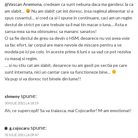
@Vascan Anemona
, credeam ca sunt nebuna daca ma gandesc la ca
am slabit…
Nu am slabit cat imi doresc, insa regimul alimentar si-a
spus cuvantul… si cred ca si-l spune in continuare, caci am un regim
destul de strict pe care trebuie sa il mai tin macar o luna… Asta e
sansa mea sa ma obisnuiesc sa mananc sanatos!
O sa fie destul de greu sa devin o HSM, deoarece nu voi avea voie
sa fac efort, iar corpul are mare nevoie de miscare pentru a se
modela pe ici pe colo. In aceste prime 6 luni o sa vad ce pot rezolva
cu masaj si regim.
… si nu stiu cat am slabit, deoarece nu am gasit pe sectia pe care
sunt internata, nici un cantar care sa functioneze bine…
Va pup si va doresc tot binele din lume!!
spune:
shmeny
30 IULIE 2011 LA 18:19
Ah, ce supercopil! Sa va traiasca, mai Cojocarilor! M-am emotionat!
spune:
g.cojocaru
31 IULIE 2011 LA 09:47