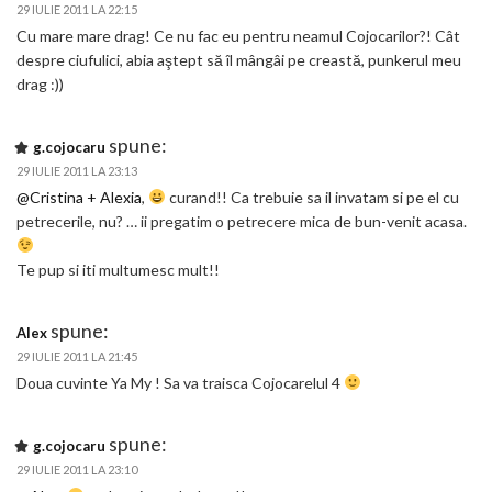
29 IULIE 2011 LA 22:15
Cu mare mare drag! Ce nu fac eu pentru neamul Cojocarilor?! Cât
despre ciufulici, abia aştept să îl mângâi pe creastă, punkerul meu
drag :))
spune:
g.cojocaru
29 IULIE 2011 LA 23:13
@Cristina + Alexia
,
curand!! Ca trebuie sa il invatam si pe el cu
petrecerile, nu? … ii pregatim o petrecere mica de bun-venit acasa.
Te pup si iti multumesc mult!!
spune:
Alex
29 IULIE 2011 LA 21:45
Doua cuvinte Ya My ! Sa va traisca Cojocarelul 4
spune:
g.cojocaru
29 IULIE 2011 LA 23:10