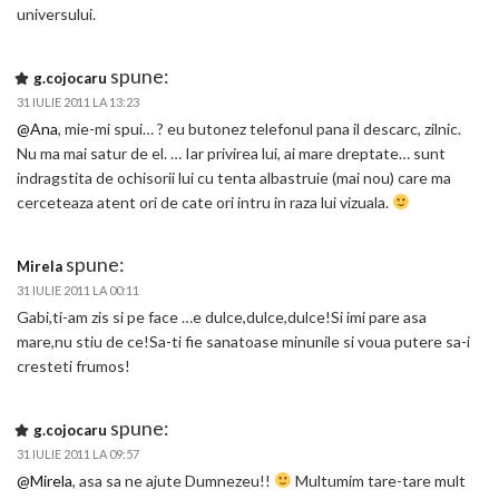
universului.
spune:
g.cojocaru
31 IULIE 2011 LA 13:23
@Ana
, mie-mi spui… ? eu butonez telefonul pana il descarc, zilnic.
Nu ma mai satur de el. … Iar privirea lui, ai mare dreptate… sunt
indragstita de ochisorii lui cu tenta albastruie (mai nou) care ma
cerceteaza atent ori de cate ori intru in raza lui vizuala.
spune:
Mirela
31 IULIE 2011 LA 00:11
Gabi,ti-am zis si pe face …e dulce,dulce,dulce!Si imi pare asa
mare,nu stiu de ce!Sa-ti fie sanatoase minunile si voua putere sa-i
cresteti frumos!
spune:
g.cojocaru
31 IULIE 2011 LA 09:57
@Mirela
, asa sa ne ajute Dumnezeu!!
Multumim tare-tare mult