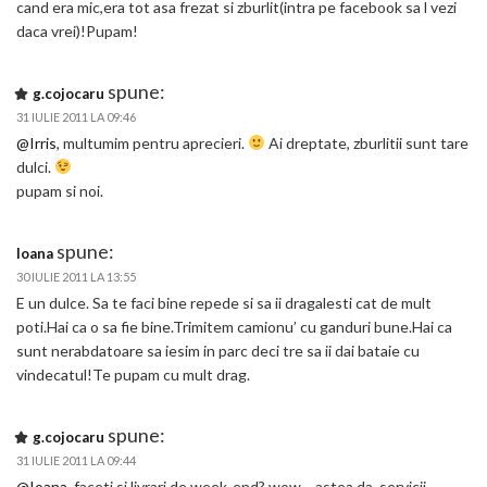
cand era mic,era tot asa frezat si zburlit(intra pe facebook sa l vezi
daca vrei)!Pupam!
spune:
g.cojocaru
31 IULIE 2011 LA 09:46
@Irris
, multumim pentru aprecieri.
Ai dreptate, zburlitii sunt tare
dulci.
pupam si noi.
spune:
Ioana
30 IULIE 2011 LA 13:55
E un dulce. Sa te faci bine repede si sa ii dragalesti cat de mult
poti.Hai ca o sa fie bine.Trimitem camionu’ cu ganduri bune.Hai ca
sunt nerabdatoare sa iesim in parc deci tre sa ii dai bataie cu
vindecatul!Te pupam cu mult drag.
spune:
g.cojocaru
31 IULIE 2011 LA 09:44
@Ioana
, faceti si livrari de week-end? wow… astea da, servicii