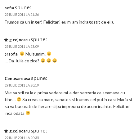
spune:
sofia
29 IULIE 2011 LA 21:26
Frumos ca un inger! Felicitari, eu m-am indragostit de el:).
spune:
g.cojocaru
29 IULIE 2011 LA 23:09
@sofia
,
Multumim.
… Da’ Iulia ce zice?
spune:
Cenusareasa
29 IULIE 2011 LA 20:19
Mie sa stii ca la o prima vedere mi-a dat senzatia ca seamana cu
tine…
Sa creasca mare, sanatos si frumos cel putin ca si Maria si
sa va bucurati de fiecare clipa impreuna de acum inainte. Felicitari
inca odata
spune:
g.cojocaru
29 IULIE 2011 LA 20:35