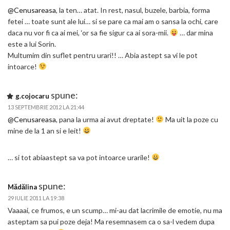
@Cenusareasa
, la ten… atat. In rest, nasul, buzele, barbia, forma
fetei … toate sunt ale lui… si se pare ca mai am o sansa la ochi, care
daca nu vor fi ca ai mei, ‘or sa fie sigur ca ai sora-mii.
… dar mina
este a lui Sorin.
Multumim din suflet pentru urari!! … Abia astept sa vi le pot
intoarce!
spune:
g.cojocaru
13 SEPTEMBRIE 2012 LA 21:44
@Cenusareasa
, pana la urma ai avut dreptate!
Ma uit la poze cu
mine de la 1 an si e leit!
… si tot abiaastept sa va pot intoarce urarile!
spune:
Mădălina
29 IULIE 2011 LA 19:38
Vaaaai, ce frumos, e un scump… mi-au dat lacrimile de emotie, nu ma
asteptam sa pui poze deja! Ma resemnasem ca o sa-l vedem dupa