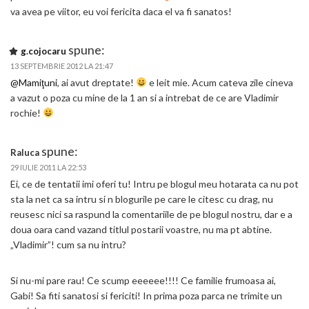
va avea pe viitor, eu voi fericita daca el va fi sanatos!
spune:
g.cojocaru
13 SEPTEMBRIE 2012 LA 21:47
@Mamiţuni
, ai avut dreptate!
e leit mie. Acum cateva zile cineva
a vazut o poza cu mine de la 1 an si a intrebat de ce are Vladimir
rochie!
spune:
Raluca
29 IULIE 2011 LA 22:53
Ei, ce de tentatii imi oferi tu! Intru pe blogul meu hotarata ca nu pot
sta la net ca sa intru si n blogurile pe care le citesc cu drag, nu
reusesc nici sa raspund la comentariile de pe blogul nostru, dar e a
doua oara cand vazand titlul postarii voastre, nu ma pt abtine.
„Vladimir”! cum sa nu intru?
Si nu-mi pare rau! Ce scump eeeeee!!!! Ce familie frumoasa ai,
Gabi! Sa fiti sanatosi si fericiti! In prima poza parca ne trimite un