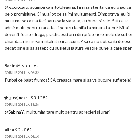
@g.cojocaru
, scumpa ca intotdeauna. Fii insa atenta, ca eu o iau ca
pe o promisiune. Si nu ai pt ce sa imi multumesti. Dimpotriva, eu iti
multumesc ca ma faci partasa la viata ta, cu bune si rele. Stii ca te
admir mult, pentru taria ta si pentru familia ta minunata, nu? Mi-ai
devenit foarte draga, practic esti una din prietenele mele de suflet,
chiar daca nu ne-am intalnit pana acum. Asa ca nu pot sa iti doresc
decat bine si sa astept cu sufletul la gura vestile bune la care sper
spune:
SabinaY.
30 IULIE 2011 LA 06:32
Pufoai ce baiat frumos! SA creasca mare si sa va bucure sufletele!
spune:
g.cojocaru
30 IULIE 2011 LA 13:26
@SabinaY.
, multumim tare mult pentru aprecieri si urari.
spune:
alina
30 IULIE 2011 LA 03:10