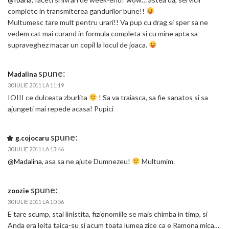
complete in transmiterea gandurilor bune!!
Multumesc tare mult pentru urari!! Va pup cu drag si sper sa ne
vedem cat mai curand in formula completa si cu mine apta sa
supraveghez macar un copil la locul de joaca.
spune:
Madalina
30 IULIE 2011 LA 11:19
IOIII ce dulceata zburlita
! Sa va traiasca, sa fie sanatos si sa
ajungeti mai repede acasa! Pupici
spune:
g.cojocaru
30 IULIE 2011 LA 13:46
@Madalina
, asa sa ne ajute Dumnezeu!
Multumim.
spune:
zoozie
30 IULIE 2011 LA 10:56
E tare scump, stai linistita, fizionomiile se mais chimba in timp, si
Anda era leita taica-su si acum toata lumea zice ca e Ramona mica…