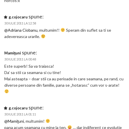
norcos:x
spune:
g.cojocaru
30 IULIE 2011 LA 12:58
@Adriana Ciobanu
, multumim!!
Speram din suflet sa ti se
adevereasca urarile.
spune:
Mamiţuni
30 IULIE 2011 LA 00:48
Este superb! Sa va traiasca!
Da’ sa stii ca seamana si cu tine!
Mai asteapta – doar stii ca au perioade in care seamana, pe rand, cu
diverse persoane din familie, pana se „hotarasc” cum vor s-arate!
spune:
g.cojocaru
30 IULIE 2011 LA 01:11
@Mamiţuni
, multumim!
pana acum seamana cu mine la ten.
… dar indiferent ce evolutie