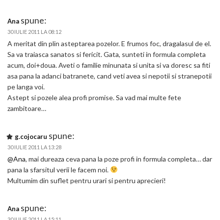
spune:
Ana
30 IULIE 2011 LA 08:12
A meritat din plin asteptarea pozelor. E frumos foc, dragalasul de el.
Sa va traiasca sanatos si fericit. Gata, sunteti in formula completa
acum, doi+doua. Aveti o familie minunata si unita si va doresc sa fiti
asa pana la adanci batranete, cand veti avea si nepotii si stranepotii
pe langa voi.
Astept si pozele alea profi promise. Sa vad mai multe fete
zambitoare…
spune:
g.cojocaru
30 IULIE 2011 LA 13:28
@Ana
, mai dureaza ceva pana la poze profi in formula completa… dar
pana la sfarsitul verii le facem noi.
Multumim din suflet pentru urari si pentru aprecieri!
spune:
Ana
30 IULIE 2011 LA 15:11