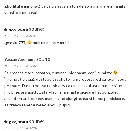
Zburlitul e minunat! Sa va traiasca alaturi de sora mai mare in familia
voastra frumoasa!
spune:
g.cojocaru
31 IULIE 2011 LA 09:54
@ceska777
,
multumim tare mult!
spune:
Vascan Anemona
30 IULIE 2011 LA 19:32
Sa creasca mare, sanatos, cuminte [pleonasm, copil cuminte
],frumos ( e deja), destept, ascultator si norocos, cred ca le-am spus
pe toate. Dar nu pot sa nu observ ca din tot raul asta mare e si un
mic bine, ai slabitttt, sta Vladimir pe niste picioare f subtiri…deci
asteptam un hot sexy mama cand ajungi acasa si te pui pe picioare.
sa treaca repede week-endul. pupici.
spune:
g.cojocaru
31 IULIE 2011 LA 09:54