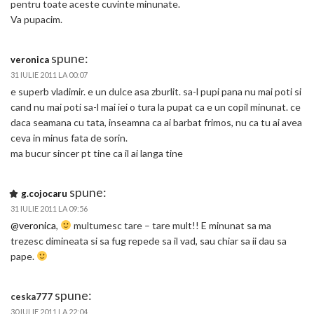
pentru toate aceste cuvinte minunate.
Va pupacim.
spune:
veronica
31 IULIE 2011 LA 00:07
e superb vladimir. e un dulce asa zburlit. sa-l pupi pana nu mai poti si
cand nu mai poti sa-l mai iei o tura la pupat ca e un copil minunat. ce
daca seamana cu tata, inseamna ca ai barbat frimos, nu ca tu ai avea
ceva in minus fata de sorin.
ma bucur sincer pt tine ca il ai langa tine
spune:
g.cojocaru
31 IULIE 2011 LA 09:56
@veronica
,
multumesc tare – tare mult!! E minunat sa ma
trezesc dimineata si sa fug repede sa il vad, sau chiar sa ii dau sa
pape.
spune:
ceska777
30 IULIE 2011 LA 22:04