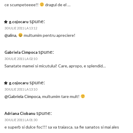
ce scumpeteeee!!
dragul de el …
spune:
g.cojocaru
30 IULIE 2011 LA 13:12
@alina
,
multumim pentru apreciere!
spune:
Gabriela Cimpoca
30 IULIE 2011 LA 02:10
Sanatate mamei si micutului! Care, apropo, e splendid…
spune:
g.cojocaru
30 IULIE 2011 LA 13:10
@Gabriela Cimpoca
, multumim tare mult!
spune:
Adriana Ciobanu
30 IULIE 2011 LA 01:30
e superb si dulce foc!!! sa va traiasca. sa fie sanatos si mai ales