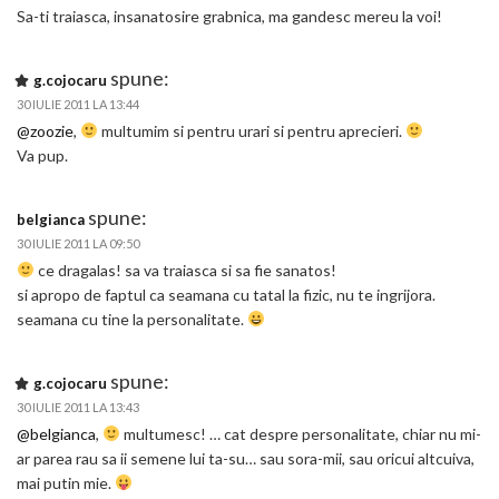
Sa-ti traiasca, insanatosire grabnica, ma gandesc mereu la voi!
spune:
g.cojocaru
30 IULIE 2011 LA 13:44
@zoozie
,
multumim si pentru urari si pentru aprecieri.
Va pup.
spune:
belgianca
30 IULIE 2011 LA 09:50
ce dragalas! sa va traiasca si sa fie sanatos!
si apropo de faptul ca seamana cu tatal la fizic, nu te ingrijora.
seamana cu tine la personalitate.
spune:
g.cojocaru
30 IULIE 2011 LA 13:43
@belgianca
,
multumesc! … cat despre personalitate, chiar nu mi-
ar parea rau sa ii semene lui ta-su… sau sora-mii, sau oricui altcuiva,
mai putin mie.