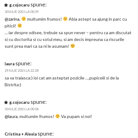
spune:
g.cojocaru
30 IULIE 2011 LA 00:59
@zarina
,
multumim frumos!
Abia astept sa ajung in parc cu
piticii!
… iar despre odisee, trebuie sa spun never – pentru ca am discutat
si cu doctorita si cu sotul meu, si am decis impreuna ca riscurile
sunt prea mari ca sa ni le asumam!
spune:
laura
29 IULIE 2011 LA 22:28
sa va traiasca:) ioi cat am asteptat pozicile ….pupiceiii si de la
Bistrita:)
spune:
g.cojocaru
30 IULIE 2011 LA 00:04
@laura
, multumim frumos!
Va pupam si noi!
spune:
Cristina + Alexia