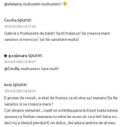
@shmeny
, multumim-multumim!!
spune:
Cecilia
30 IULIE 2011 LA 17:02
Gabi ai o frumusete de baiat! Sa iti traiasca! Sa creasca mare
sanatos si norocos! Iar tie sanatate multa!
spune:
g.cojocaru
31 IULIE 2011 LA 09:47
@Cecilia
, multumesc tare mult!
spune:
Irris
30 IULIE 2011 LA 14:18
E grozav de reusit…e atat de frumos ca mi vine sa l mananc!Sa fie
sanatos si sa creasca mare !
Cat despre semanat…copiii se schimba,pana la 6 luni toata lumea
spunea ca Serban seamana cu mine iar acum zic ca e leit taica su…
deci nu e timpul pierdut!E un dulce…imi aduce aminte de al meu