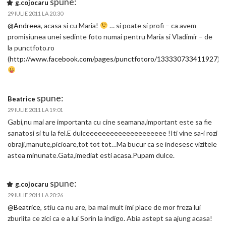
spune:
g.cojocaru
29 IULIE 2011 LA 20:30
@Andreea
, acasa si cu Maria!
… si poate si profi – ca avem
promisiunea unei sedinte foto numai pentru Maria si Vladimir – de
la punctfoto.ro
(
http://www.facebook.com/pages/punctfotoro/133330733411927
)
spune:
Beatrice
29 IULIE 2011 LA 19:01
Gabi,nu mai are importanta cu cine seamana,important este sa fie
sanatosi si tu la fel.E dulceeeeeeeeeeeeeeeeeeee !Iti vine sa-i rozi
obraji,manute,picioare,tot tot tot…Ma bucur ca se indesesc vizitele
astea minunate.Gata,imediat esti acasa.Pupam dulce.
spune:
g.cojocaru
29 IULIE 2011 LA 20:26
@Beatrice
, stiu ca nu are, ba mai mult imi place de mor freza lui
zburlita ce zici ca e a lui Sorin la indigo. Abia astept sa ajung acasa!