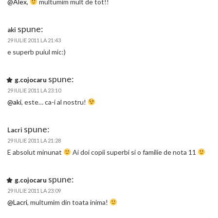
@Alex
,
multumim mult de tot!!
spune:
aki
29 IULIE 2011 LA 21:43
e superb puiul mic:)
spune:
g.cojocaru
29 IULIE 2011 LA 23:10
@aki
, este… ca-i al nostru!
spune:
Lacri
29 IULIE 2011 LA 21:28
E absolut minunat
Ai doi copii superbi si o familie de nota 11
spune:
g.cojocaru
29 IULIE 2011 LA 23:09
@Lacri
, multumim din toata inima!