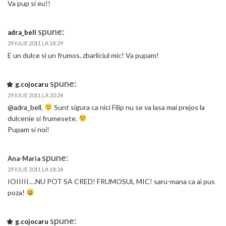
Va pup si eu!!
spune:
adra_bell
29 IULIE 2011 LA 18:29
E un dulce si un frumos, zbarliciul mic! Va pupam!
spune:
g.cojocaru
29 IULIE 2011 LA 20:24
@adra_bell
,
Sunt sigura ca nici Filip nu se va lasa mai prejos la
dulcenie si frumesete.
Pupam si noi!
spune:
Ana-Maria
29 IULIE 2011 LA 18:24
IOIIIII….NU POT SA CRED! FRUMOSUL MIC! saru-mana ca ai pus
poza!
spune:
g.cojocaru