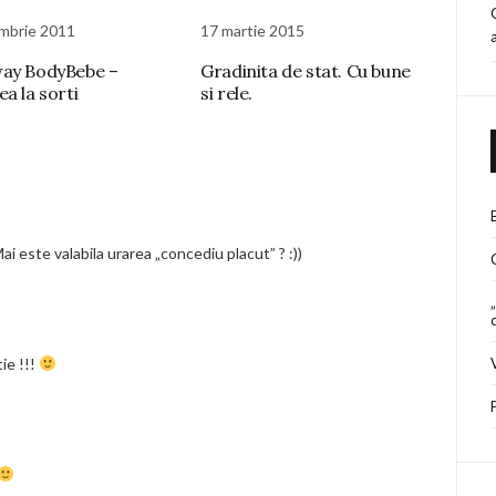
mbrie 2011
17 martie 2015
ay BodyBebe –
Gradinita de stat. Cu bune
a la sorti
si rele.
i este valabila urarea „concediu placut” ? :))
ie !!!