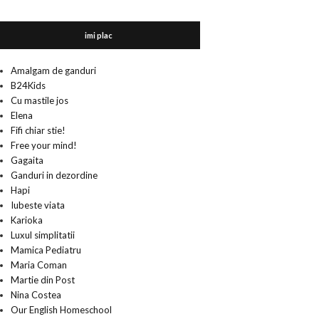
imi plac
Amalgam de ganduri
B24Kids
Cu mastile jos
Elena
Fifi chiar stie!
Free your mind!
Gagaita
Ganduri in dezordine
Hapi
Iubeste viata
Karioka
Luxul simplitatii
Mamica Pediatru
Maria Coman
Martie din Post
Nina Costea
Our English Homeschool