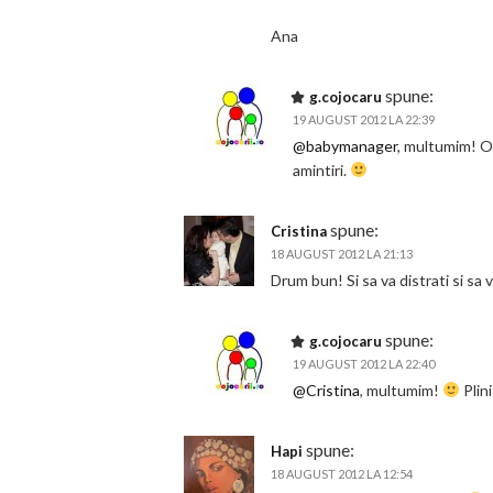
Ana
spune:
g.cojocaru
19 AUGUST 2012 LA 22:39
@babymanager
, multumim! O 
amintiri.
spune:
Cristina
18 AUGUST 2012 LA 21:13
Drum bun! Si sa va distrati si sa 
spune:
g.cojocaru
19 AUGUST 2012 LA 22:40
@Cristina
, multumim!
Plini
spune:
Hapi
18 AUGUST 2012 LA 12:54