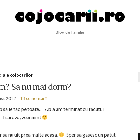
Blog de Familie
d'ale cojocarilor
f
rm? Sa nu mai dorm?
ust 2012
18 comentarii
 sa le fac pe toate… Abia am terminat cu facutul
. Tsarevo, veeniiim!
r sa nu uit prea multe acasa.
Sper sa gasesc un patut