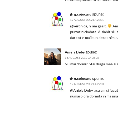
spune:
g.cojocaru
19 AUGUST 2012 LA 22:30
@veronica
, n-am gasit.
Am 
purtat niciodata. A slabit si 
dar tot e mai bun decat nimic
spune:
Aniela Deby
18 AUGUST 2012 LA 03:26
Nu mai dormii! Stai draga mea si 
spune:
g.cojocaru
19 AUGUST 2012 LA 22:31
@Aniela Deby
, asa am si fac
numai o ora dormita in masin