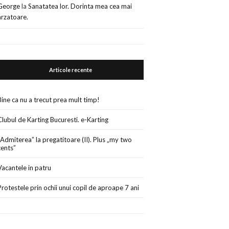
George
la
Sanatatea lor. Dorinta mea cea mai
arzatoare.
Articole recente
Bine ca nu a trecut prea mult timp!
Clubul de Karting Bucuresti. e-Karting
„Admiterea” la pregatitoare (II). Plus „my two
cents”
Vacantele in patru
Protestele prin ochii unui copil de aproape 7 ani