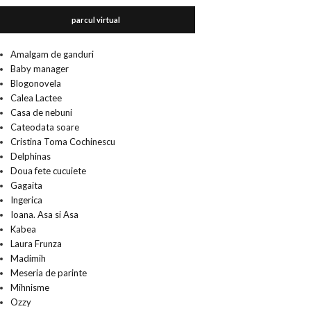
parcul virtual
Amalgam de ganduri
Baby manager
Blogonovela
Calea Lactee
Casa de nebuni
Cateodata soare
Cristina Toma Cochinescu
Delphinas
Doua fete cucuiete
Gagaita
Ingerica
Ioana. Asa si Asa
Kabea
Laura Frunza
Madimih
Meseria de parinte
Mihnisme
Ozzy