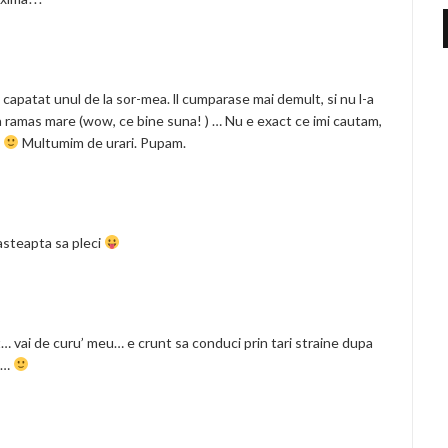
capatat unul de la sor-mea. ll cumparase mai demult, si nu l-a
i-a ramas mare (wow, ce bine suna! ) … Nu e exact ce imi cautam,
.
Multumim de urari. Pupam.
asteapta sa pleci
ut… vai de curu’ meu… e crunt sa conduci prin tari straine dupa
a…