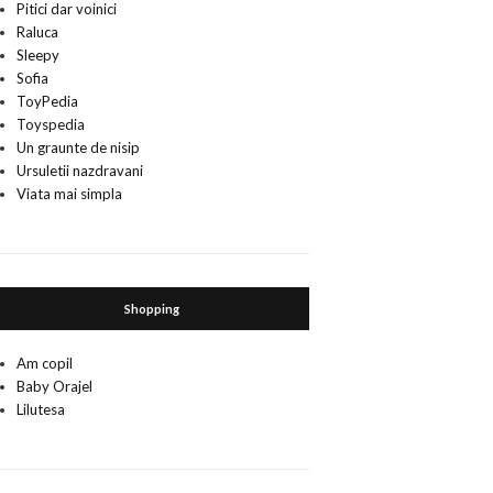
Pitici dar voinici
Raluca
Sleepy
Sofia
ToyPedia
Toyspedia
Un graunte de nisip
Ursuletii nazdravani
Viata mai simpla
Shopping
Am copil
Baby Orajel
Lilutesa