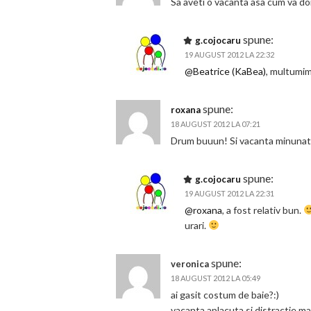
Sa aveti o vacanta asa cum va dor
spune:
g.cojocaru
19 AUGUST 2012 LA 22:32
@Beatrice (KaBea)
, multumim
spune:
roxana
18 AUGUST 2012 LA 07:21
Drum buuun! Si vacanta minunat
spune:
g.cojocaru
19 AUGUST 2012 LA 22:31
@roxana
, a fost relativ bun.
urari.
spune:
veronica
18 AUGUST 2012 LA 05:49
ai gasit costum de baie?:)
vacanta aplacuta si distractie m