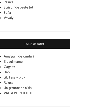
Raluca
Scrisori de peste tot
Sofia
Vavaly
locuri de suflet
Amalgam de ganduri
Blogul mamei
Gagaita
Hapi
LiluTesa – blog
Raluca
Un graunte de nisip
VIATA PE INDELETE