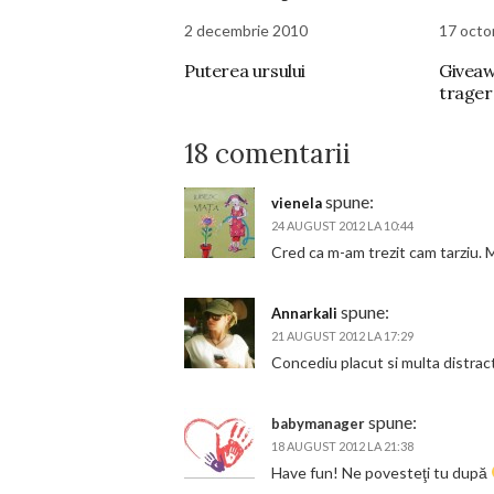
2 decembrie 2010
17 octo
Puterea ursului
Giveaw
tragere
18 comentarii
spune:
vienela
24 AUGUST 2012 LA 10:44
Cred ca m-am trezit cam tarziu. Ma
spune:
Annarkali
21 AUGUST 2012 LA 17:29
Concediu placut si multa distract
spune:
babymanager
18 AUGUST 2012 LA 21:38
Have fun! Ne povesteţi tu după