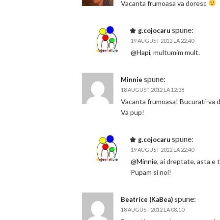
Vacanta frumoasa va doresc
spune:
g.cojocaru
19 AUGUST 2012 LA 22:40
@Hapi
, multumim mult.
spune:
Minnie
18 AUGUST 2012 LA 12:38
Vacanta frumoasa! Bucurati-va de
Va pup!
spune:
g.cojocaru
19 AUGUST 2012 LA 22:40
@Minnie
, ai dreptate, asta e
Pupam si noi!
spune:
Beatrice (KaBea)
18 AUGUST 2012 LA 08:10