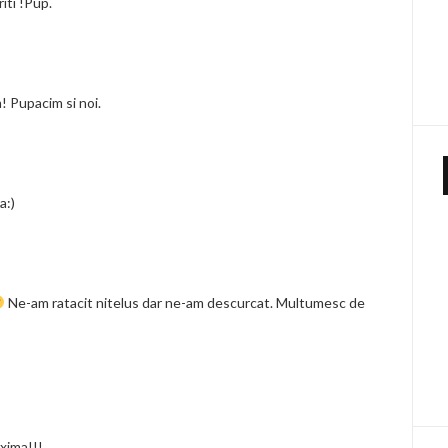
iti !Pup.
! Pupacim si noi.
a:)
Ne-am ratacit nitelus dar ne-am descurcat. Multumesc de
axima!!!