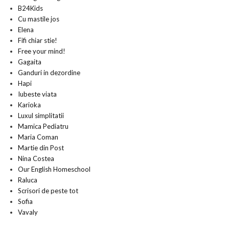
B24Kids
Cu mastile jos
Elena
Fifi chiar stie!
Free your mind!
Gagaita
Ganduri in dezordine
Hapi
Iubeste viata
Karioka
Luxul simplitatii
Mamica Pediatru
Maria Coman
Martie din Post
Nina Costea
Our English Homeschool
Raluca
Scrisori de peste tot
Sofia
Vavaly