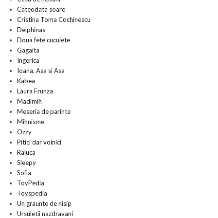
Cateodata soare
Cristina Toma Cochinescu
Delphinas
Doua fete cucuiete
Gagaita
Ingerica
Ioana. Asa si Asa
Kabea
Laura Frunza
Madimih
Meseria de parinte
Mihnisme
Ozzy
Pitici dar voinici
Raluca
Sleepy
Sofia
ToyPedia
Toyspedia
Un graunte de nisip
Ursuletii nazdravani