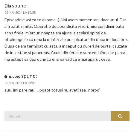
spune:
Ella
22 MAI 2014 LA 15:58
Episoadele astea te darama :(. Noi avem momentan, doar unul. Dar
am patit similar. Operatie de apendicita vineri, miercuri dimineata
scos firele, miercuri noapte am ajuns la acelasi spital de
oftalmogolie cu rana la ochi, 5 zile pus picaturi din doua in doua ore.
Dupa ce am terminat cu asta, a inceput cu dureri de burta, cauzate
de intestine si pancreas. Acum din fericire suntem bine, dar parca
ma astept sa dau ochii cu el si sa vad ca a mai aparut ceva.
spune:
g.cojo
22 MAI 2014 LA 21:41
auu, imi pare rau! .. poate totusi nu aveti asa „noroc”
Search
Search
for: