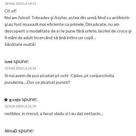
28 MAI 2014 LA 14:55
Of, of!
Noi am folosit Tobradex şi Azyter, astea din urmă fiind cu antibiotic
şi au fost muuuult mai eficiente ca primele. Din păcate, nu am
descoperit o modalitate de a i le pune fără urlete, lacrimi de croco şi
4 mâni de adult încercând să țină întins un copil…
Sănătate multă!
spune:
ismi
22 MAI 2014 LA 16:26
Si noi avem de pus picaturi pt ochi -Ciplox ,pt conjunctivita
purulenta….Dvs ce picaturi puneti?
spune:
g.cojo
22 MAI 2014 LA 21:39
netildex. in trecut, a facut vladu si i-au dat nettacin…
spune:
AlinaD