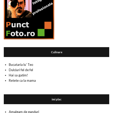
Culinare
Bucataria lu' Teo
Dulciuri fel de fel
Hai sa gatim!
Retete ca la mama
imi plac
Amalgam de ganduri