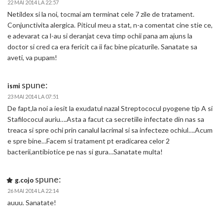
22 MAI 2014 LA 22:57
Netildex si la noi, tocmai am terminat cele 7 zile de tratament.
Conjunctivita alergica. Piticul meu a stat, n-a comentat cine stie ce,
e adevarat ca l-au si deranjat ceva timp ochii pana am ajuns la
doctor si cred ca era fericit ca ii fac bine picaturile. Sanatate sa
aveti, va pupam!
spune:
ismi
23 MAI 2014 LA 07:51
De fapt,la noi a iesit la exudatul nazal Streptococul pyogene tip A si
Stafilococul auriu….Asta a facut ca secretiile infectate din nas sa
treaca si spre ochi prin canalul lacrimal si sa infecteze ochiul….Acum
e spre bine…Facem si tratament pt eradicarea celor 2
bacterii,antibiotice pe nas si gura…Sanatate multa!
spune:
g.cojo
26 MAI 2014 LA 22:14
auuu. Sanatate!