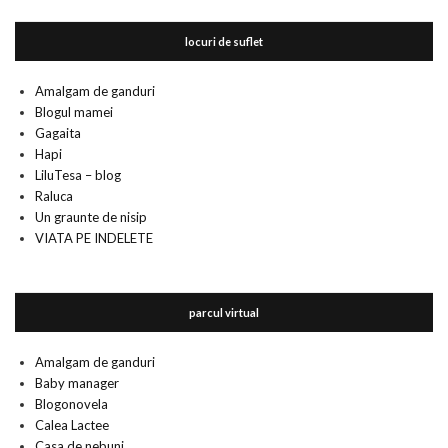
locuri de suflet
Amalgam de ganduri
Blogul mamei
Gagaita
Hapi
LiluTesa – blog
Raluca
Un graunte de nisip
VIATA PE INDELETE
parcul virtual
Amalgam de ganduri
Baby manager
Blogonovela
Calea Lactee
Casa de nebuni