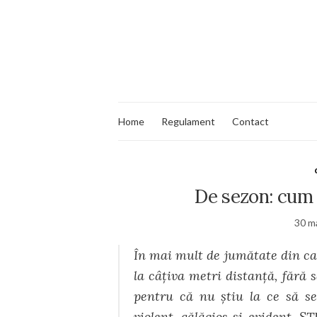
Home
Regulament
Contact
De sezon: cum m
30 m
În mai mult de jumătate din caz
la câţiva metri distanţă, fără 
pentru că nu ştiu la ce să se
violent, gălăgios şi evident.