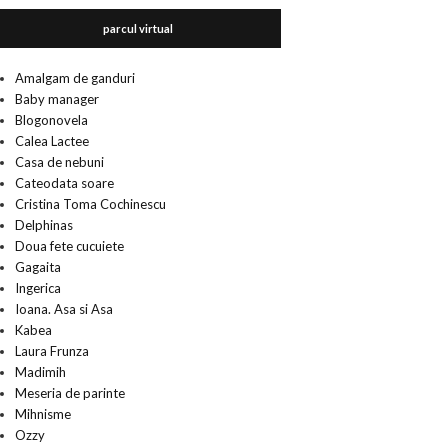
parcul virtual
Amalgam de ganduri
Baby manager
Blogonovela
Calea Lactee
Casa de nebuni
Cateodata soare
Cristina Toma Cochinescu
Delphinas
Doua fete cucuiete
Gagaita
Ingerica
Ioana. Asa si Asa
Kabea
Laura Frunza
Madimih
Meseria de parinte
Mihnisme
Ozzy