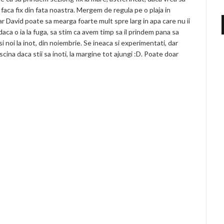
 o faca fix din fata noastra. Mergem de regula pe o plaja in
r David poate sa mearga foarte mult spre larg in apa care nu ii
daca o ia la fuga, sa stim ca avem timp sa il prindem pana sa
si noi la inot, din noiembrie. Se ineaca si experimentati, dar
scina daca stii sa inoti, la margine tot ajungi :D. Poate doar