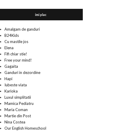
imi plac
Amalgam de ganduri
B24Kids
Cu mastile jos
Elena
Fifi chiar stie!
Free your mind!
Gagaita
Ganduri in dezordine
Hapi
Iubeste viata
Karioka
Luxul simplitatii
Mamica Pediatru
Maria Coman
Martie din Post
Nina Costea
Our English Homeschool