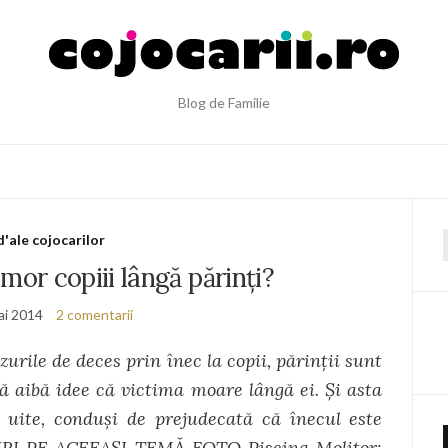
Blog de Familie
d'ale cojocarilor
f
or copiii lângă părinţi?
ai 2014
2 comentarii
urile de deces prin înec la copii, părinţii sunt
să aibă idee că victima moare lângă ei. Şi asta
 uite, conduşi de prejudecată că înecul este
 ŞTIRI PE ACEEAŞI TEMĂ FOTO Piscina Molitor: