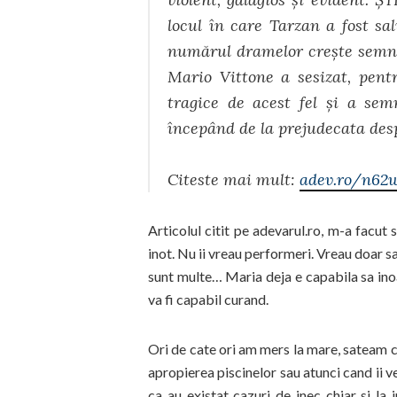
locul în care Tarzan a fost sa
numărul dramelor creşte semnifi
Mario Vittone a sesizat, pent
tragice de acest fel şi a sem
începând de la prejudecata des
Citeste mai mult:
adev.ro/n62
Articolul citit pe adevarul.ro, m-a facut s
inot. Nu ii vreau performeri. Vreau doar sa 
sunt multe… Maria deja e capabila sa inoa
va fi capabil curand.
Ori de cate ori am mers la mare, sateam c
apropierea piscinelor sau atunci cand ii ve
ca au existat cazuri de inec chiar si la