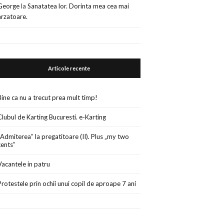
George
la
Sanatatea lor. Dorinta mea cea mai
arzatoare.
Articole recente
Bine ca nu a trecut prea mult timp!
Clubul de Karting Bucuresti. e-Karting
„Admiterea” la pregatitoare (II). Plus „my two
cents”
Vacantele in patru
Protestele prin ochii unui copil de aproape 7 ani