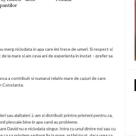
ipantilor
nu merg niciodata in apa care imi trece de umeri. Si respect si
 de la mare si am ceva ani de experienta in inotat – prefer sa
anca a contribuit si numarul relativ mare de cazuri de care
 in Constanta.
 ieri sau alaltaieri. L-am si distribuit printre prieteni pentru ca,
ii plescaie bine in apa cand au probleme.
mare David nu e niciodata singur. Intra cu unul dintre noi sau cu
 sa prindem sezlong fix la mare, astfel incat, daca vrea sa