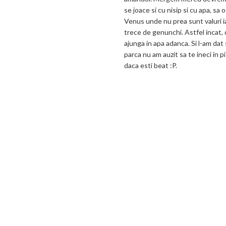
se joace si cu nisip si cu apa, sa
Venus unde nu prea sunt valuri ia
trece de genunchi. Astfel incat, 
ajunga in apa adanca. Si l-am dat 
parca nu am auzit sa te ineci in pi
daca esti beat :P.