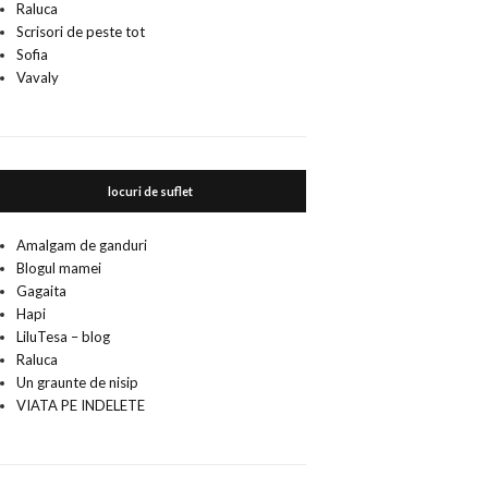
Raluca
Scrisori de peste tot
Sofia
Vavaly
locuri de suflet
Amalgam de ganduri
Blogul mamei
Gagaita
Hapi
LiluTesa – blog
Raluca
Un graunte de nisip
VIATA PE INDELETE