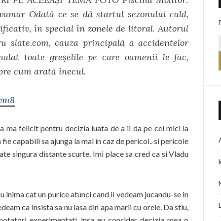
lvamar Odată ce se dă startul sezonului cald,
cativ, în special în zonele de litoral. Autorul
ru slate.com, cauza principală a accidentelor
nalat toate greşelile pe care oamenii le fac,
pre cum arată înecul.
wm8
a ma felicit pentru decizia luata de a ii da pe cei mici la
fie capabili sa ajunga la mal in caz de pericol.. si pericole
te singura distante scurte. Imi place sa cred ca si Vladu
u inima cat un purice atunci cand ii vedeam jucandu-se in
deam ca insista sa nu iasa din apa marii cu orele. Da stiu,
 inotatori experimentati, insa eu consider decizia mea o