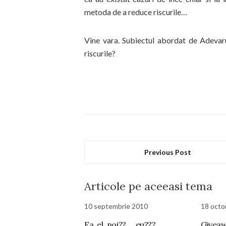
metoda de a reduce riscurile…
Vine vara. Subiectul abordat de Adevaru
riscurile?
Previous Post
Articole pe aceeasi tema
10 septembrie 2010
18 octo
Ea, el, noi?? … eu???
Giveaw