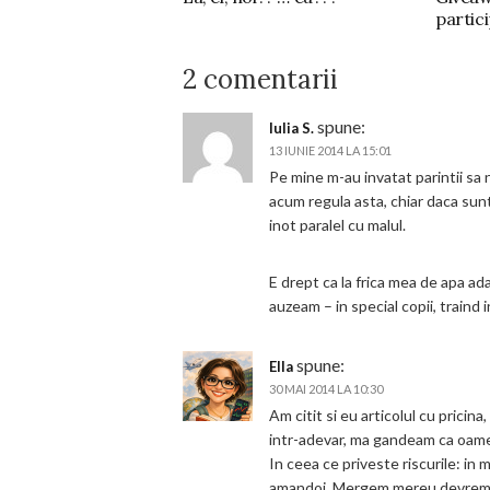
partic
2 comentarii
spune:
Iulia S.
13 IUNIE 2014 LA 15:01
Pe mine m-au invatat parintii sa 
acum regula asta, chiar daca sunt
inot paralel cu malul.
E drept ca la frica mea de apa ad
auzeam – in special copii, traind
spune:
Ella
30 MAI 2014 LA 10:30
Am citit si eu articolul cu pricina,
intr-adevar, ma gandeam ca oamen
In ceea ce priveste riscurile: in 
amandoi. Mergem mereu devreme ca