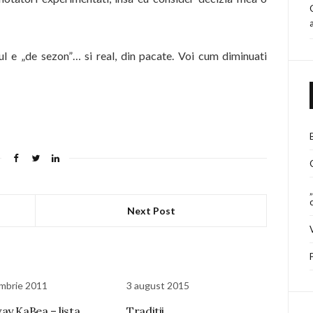
l e „de sezon”… si real, din pacate. Voi cum diminuati
Next Post
mbrie 2011
3 august 2015
ay KaBea – lista
Traditii