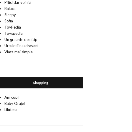
Pitici dar voinici
Raluca
Sleepy
Sofia
ToyPedia
Toyspedia
Un graunte de nisip
Ursuletii nazdravani
Viata mai simpla
Shopping
Am copil
Baby Orajel
Lilutesa