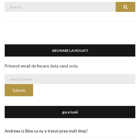
Search
Search
for:
ABONARE LA NOUATI
Primesti email de fiecare data cand scriu.
gura lumii
Andreea
la
Bine ca nu a trecut prea mult timp!