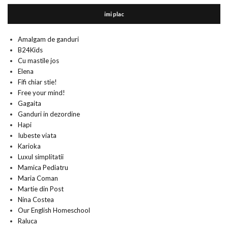
imi plac
Amalgam de ganduri
B24Kids
Cu mastile jos
Elena
Fifi chiar stie!
Free your mind!
Gagaita
Ganduri in dezordine
Hapi
Iubeste viata
Karioka
Luxul simplitatii
Mamica Pediatru
Maria Coman
Martie din Post
Nina Costea
Our English Homeschool
Raluca