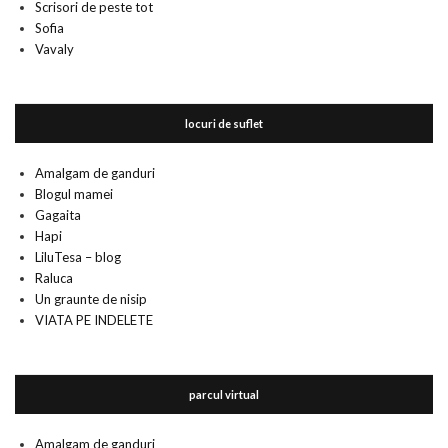
Scrisori de peste tot
Sofia
Vavaly
locuri de suflet
Amalgam de ganduri
Blogul mamei
Gagaita
Hapi
LiluTesa – blog
Raluca
Un graunte de nisip
VIATA PE INDELETE
parcul virtual
Amalgam de ganduri