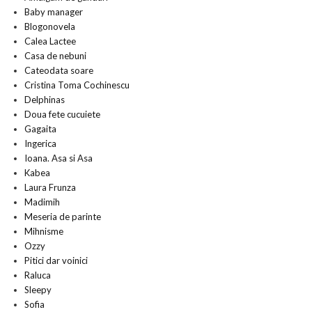
Baby manager
Blogonovela
Calea Lactee
Casa de nebuni
Cateodata soare
Cristina Toma Cochinescu
Delphinas
Doua fete cucuiete
Gagaita
Ingerica
Ioana. Asa si Asa
Kabea
Laura Frunza
Madimih
Meseria de parinte
Mihnisme
Ozzy
Pitici dar voinici
Raluca
Sleepy
Sofia