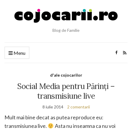
Blog de Familie
Menu
d'ale cojocarilor
Social Media pentru Părinți –
transmisiune live
8 iulie 2014
2 comentarii
Mult mai bine decat as putea reproduce eu:
transmisiunea live.
Asta nu inseamna ca nu voi