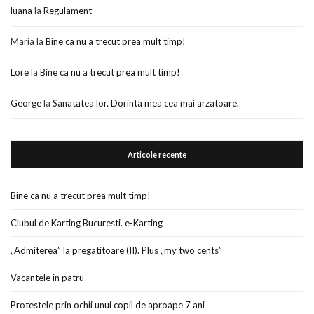
luana
la
Regulament
Maria
la
Bine ca nu a trecut prea mult timp!
Lore
la
Bine ca nu a trecut prea mult timp!
George
la
Sanatatea lor. Dorinta mea cea mai arzatoare.
Articole recente
Bine ca nu a trecut prea mult timp!
Clubul de Karting Bucuresti. e-Karting
„Admiterea” la pregatitoare (II). Plus „my two cents”
Vacantele in patru
Protestele prin ochii unui copil de aproape 7 ani