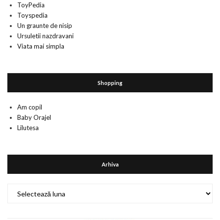
ToyPedia
Toyspedia
Un graunte de nisip
Ursuletii nazdravani
Viata mai simpla
Shopping
Am copil
Baby Orajel
Lilutesa
Arhiva
Arhiva