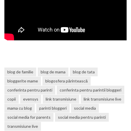
blog de familie
blog de mama
blog de tata
bloggerite mame
blogosfera părintească
conferinta pentru parinti
conferinta pentru parintii bloggeri
copii
evensys
link transmisiune
link transmisiune live
mama cu blog
parinti bloggeri
social media
social media for parents
social media pentru parinti
transmisiune live