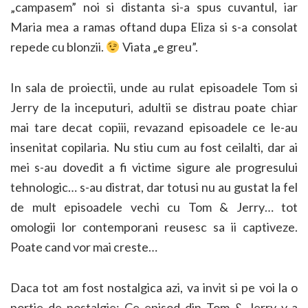
„campasem” noi si distanta si-a spus cuvantul, iar
Maria mea a ramas oftand dupa Eliza si s-a consolat
repede cu blonzii.
Viata „e greu”.
In sala de proiectii, unde au rulat episoadele Tom si
Jerry de la inceputuri, adultii se distrau poate chiar
mai tare decat copiii, revazand episoadele ce le-au
insenitat copilaria. Nu stiu cum au fost ceilalti, dar ai
mei s-au dovedit a fi victime sigure ale progresului
tehnologic… s-au distrat, dar totusi nu au gustat la fel
de mult episoadele vechi cu Tom & Jerry… tot
omologii lor contemporani reusesc sa ii captiveze.
Poate cand vor mai creste…
Daca tot am fost nostalgica azi, va invit si pe voi la o
portie de nostalgie: Ce episod din Tom & Jerry v-a