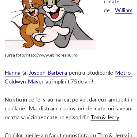
create
de
William
sursa foto: http://www.ebihoreanul.ro
Hanna
și
Joseph Barbera
pentru studiourile
Metro-
Goldwyn-Mayer
, au implinit 75 de ani!
Nu stiu in ce fel v-au marcat pe voi, dar eu i-am iubit in
copilarie. Ma distram copios ori de cate ori aveam
ocazia sa vizionez cate un episod din
Tom & Jerry
.
Copiilor mei le-am facut cunostinta cu Tom & Jerry in