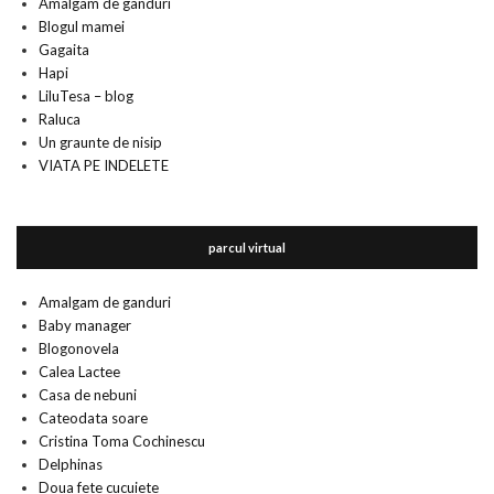
Amalgam de ganduri
Blogul mamei
Gagaita
Hapi
LiluTesa – blog
Raluca
Un graunte de nisip
VIATA PE INDELETE
parcul virtual
Amalgam de ganduri
Baby manager
Blogonovela
Calea Lactee
Casa de nebuni
Cateodata soare
Cristina Toma Cochinescu
Delphinas
Doua fete cucuiete