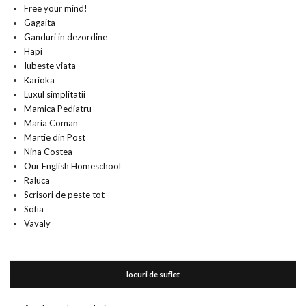
Free your mind!
Gagaita
Ganduri in dezordine
Hapi
Iubeste viata
Karioka
Luxul simplitatii
Mamica Pediatru
Maria Coman
Martie din Post
Nina Costea
Our English Homeschool
Raluca
Scrisori de peste tot
Sofia
Vavaly
locuri de suflet