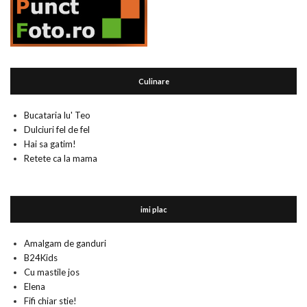
Culinare
Bucataria lu' Teo
Dulciuri fel de fel
Hai sa gatim!
Retete ca la mama
imi plac
Amalgam de ganduri
B24Kids
Cu mastile jos
Elena
Fifi chiar stie!