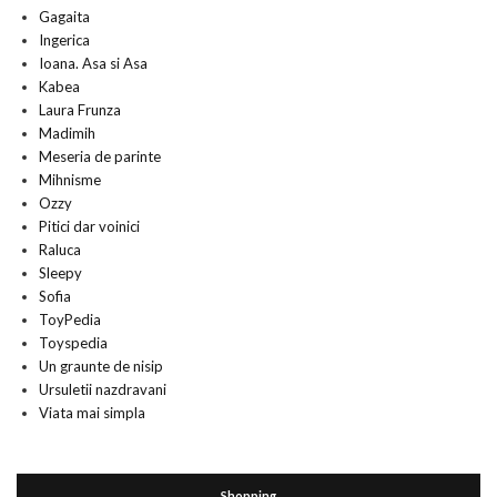
Gagaita
Ingerica
Ioana. Asa si Asa
Kabea
Laura Frunza
Madimih
Meseria de parinte
Mihnisme
Ozzy
Pitici dar voinici
Raluca
Sleepy
Sofia
ToyPedia
Toyspedia
Un graunte de nisip
Ursuletii nazdravani
Viata mai simpla
Shopping