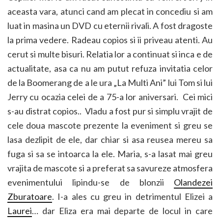
aceasta vara, atunci cand am plecat in concediu si am
luat in masina un DVD cu eternii rivali. A fost dragoste
la prima vedere. Radeau copios si ii priveau atenti. Au
cerut si multe bisuri. Relatia lor a continuat si inca e de
actualitate, asa ca nu am putut refuza invitatia celor
de la Boomerang de a le ura „La Multi Ani” lui Tom si lui
Jerry cu ocazia celei de a 75-a lor aniversari. Cei mici
s-au distrat copios.. Vladu a fost pur si simplu vrajit de
cele doua mascote prezente la eveniment si greu se
lasa dezlipit de ele, dar chiar si asa reusea mereu sa
fuga si sa se intoarca la ele. Maria, s-a lasat mai greu
vrajita de mascote si a preferat sa savureze atmosfera
evenimentului lipindu-se de blonzii
Olandezei
Zburatoare
. I-a ales cu greu in detrimentul Elizei a
Laurei
… dar Eliza era mai departe de locul in care