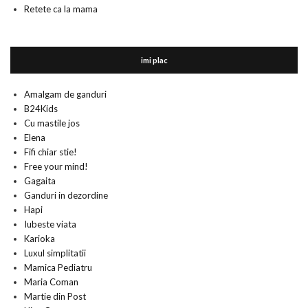
Retete ca la mama
imi plac
Amalgam de ganduri
B24Kids
Cu mastile jos
Elena
Fifi chiar stie!
Free your mind!
Gagaita
Ganduri in dezordine
Hapi
Iubeste viata
Karioka
Luxul simplitatii
Mamica Pediatru
Maria Coman
Martie din Post