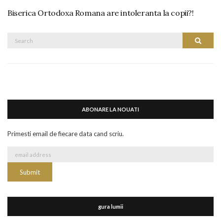
Biserica Ortodoxa Romana are intoleranta la copii?!
Search
Search
for:
ABONARE LA NOUATI
Primesti email de fiecare data cand scriu.
gura lumii