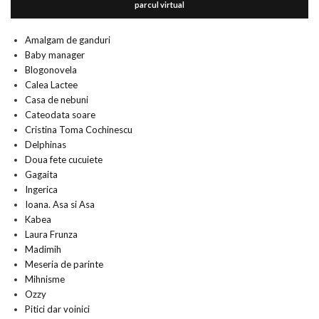
parcul virtual
Amalgam de ganduri
Baby manager
Blogonovela
Calea Lactee
Casa de nebuni
Cateodata soare
Cristina Toma Cochinescu
Delphinas
Doua fete cucuiete
Gagaita
Ingerica
Ioana. Asa si Asa
Kabea
Laura Frunza
Madimih
Meseria de parinte
Mihnisme
Ozzy
Pitici dar voinici