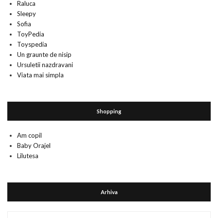
Raluca
Sleepy
Sofia
ToyPedia
Toyspedia
Un graunte de nisip
Ursuletii nazdravani
Viata mai simpla
Shopping
Am copil
Baby Orajel
Lilutesa
Arhiva
Arhiva