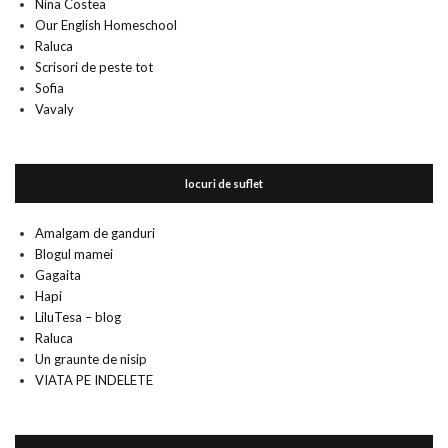
Nina Costea
Our English Homeschool
Raluca
Scrisori de peste tot
Sofia
Vavaly
locuri de suflet
Amalgam de ganduri
Blogul mamei
Gagaita
Hapi
LiluTesa – blog
Raluca
Un graunte de nisip
VIATA PE INDELETE