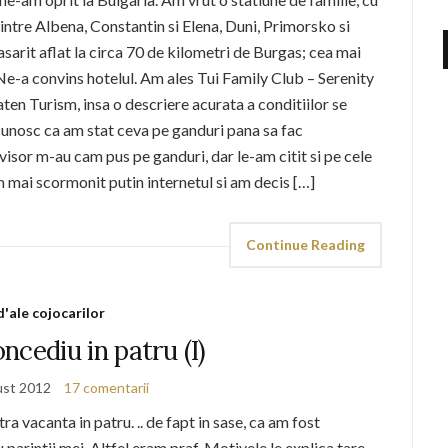
 intre Albena, Constantin si Elena, Duni, Primorsko si
arit aflat la circa 70 de kilometri de Burgas; cea mai
 Ne-a convins hotelul. Am ales Tui Family Club – Serenity
en Turism, insa o descriere acurata a conditiilor se
Recunosc ca am stat ceva pe ganduri pana sa fac
sor m-au cam pus pe ganduri, dar le-am citit si pe cele
 mai scormonit putin internetul si am decis […]
Continue Reading
d'ale cojocarilor
ncediu in patru (I)
ust 2012
17 comentarii
 vacanta in patru. .. de fapt in sase, ca am fost
arintii mei. Altfel eram praf. Motivele le explica tare