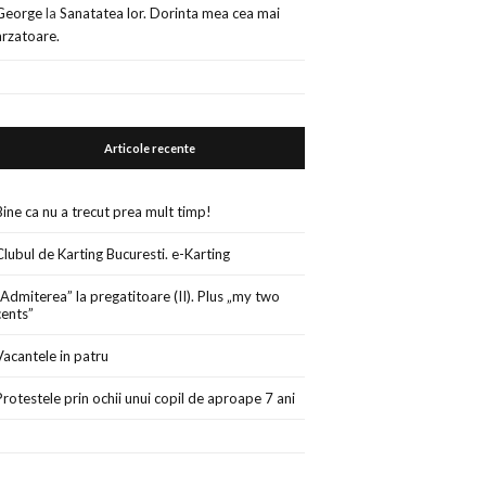
George
la
Sanatatea lor. Dorinta mea cea mai
arzatoare.
Articole recente
Bine ca nu a trecut prea mult timp!
Clubul de Karting Bucuresti. e-Karting
„Admiterea” la pregatitoare (II). Plus „my two
cents”
Vacantele in patru
Protestele prin ochii unui copil de aproape 7 ani