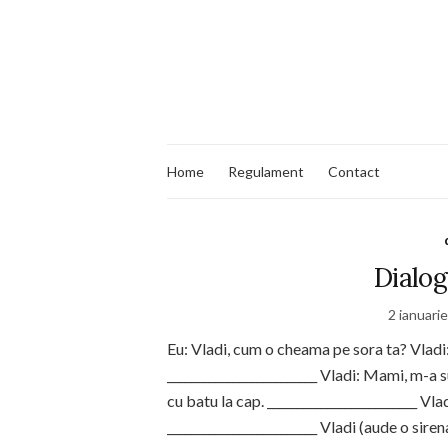
Home
Regulament
Contact
Dialog
2 ianuari
Eu: Vladi, cum o cheama pe sora ta? Vladi: 
_________________________ Vladi: Mami, m-a 
cu batu la cap. _________________________ Vl
_________________________ Vladi (aude o siren