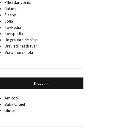
Pitici dar voinici
Raluca
Sleepy
Sofia
ToyPedia
Toyspedia
Un graunte de nisip
Ursuletii nazdravani
Viata mai simpla
Shopping
Am copil
Baby Orajel
Lilutesa