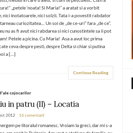
ura!” „petele ‘noata! Si Maria!” a aratat si a vorbit
, nici inotatoarele, nici solzii. Tata i-a povestit rabdator
starneau curiozitatea… Un soi de „de ce-uri” fara „de ce”.
nu as fi avut nici rabdarea si nici cunostintele sa ii pot
pam! Petele a picina. Cu Maria! Asa a avut loc prima
 cate ceva despre pesti, despre Delta si chiar si putina
poi a […]
Continue Reading
d'ale cojocarilor
u in patru (II) – Locatia
ust 2012
16 comentarii
mergem pe litoralul romanesc. Vroiam la greci, dar mi s-a
ne-am oprit la Bulgaria. Am vrut o statiune de familie, cu