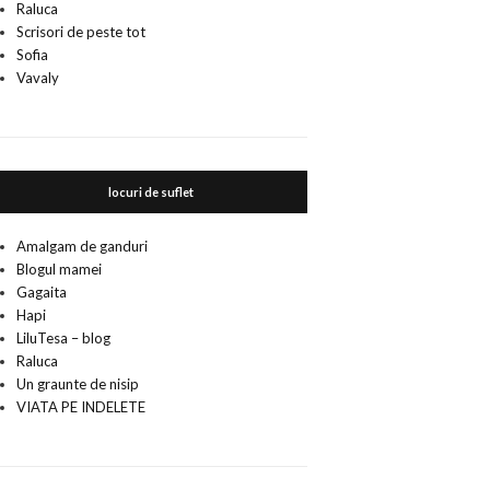
Raluca
Scrisori de peste tot
Sofia
Vavaly
locuri de suflet
Amalgam de ganduri
Blogul mamei
Gagaita
Hapi
LiluTesa – blog
Raluca
Un graunte de nisip
VIATA PE INDELETE