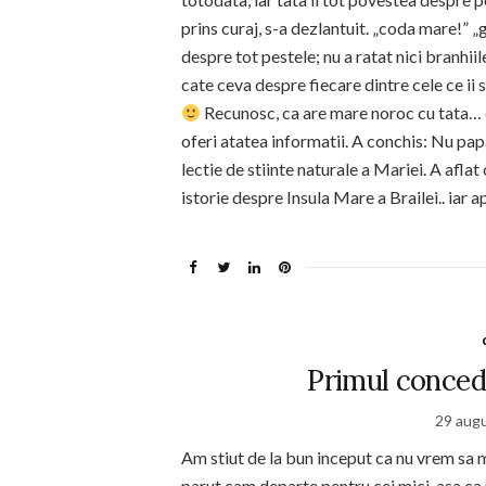
prins curaj, s-a dezlantuit. „coda mare!” „g
despre tot pestele; nu a ratat nici branhiile
cate ceva despre fiecare dintre cele ce ii 
Recunosc, ca are mare noroc cu tata… eu 
oferi atatea informatii. A conchis: Nu pa
lectie de stiinte naturale a Mariei. A aflat
istorie despre Insula Mare a Brailei.. iar a
Primul concedi
29 aug
Am stiut de la bun inceput ca nu vrem sa 
parut cam departe pentru cei mici, asa ca 