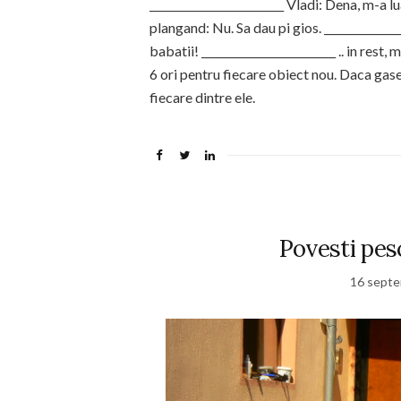
_________________________ Vladi: Dena, m-a l
plangand: Nu. Sa dau pi gios. ______________
babatii! _________________________ .. in res
6 ori pentru fiecare obiect nou. Daca gas
fiecare dintre ele.
Povesti pes
16 septe