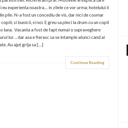
i eu experienta noastra… in zilele ce vor urma; hotelului ii
in plin. N-a fost un concediu de vis, dar nici de cosmar
copiii, si bunicii, si noi. E greu sa pleci la drum cu un copil
n si o luna. Vacanta a fost de fapt numai o supraveghere
jurul lor. .. dar asa e fierasc sa se intample atunci cand ai
te. Au ajut grija sa […]
Continue Reading