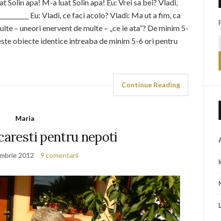
uat Solin apa! M-a luat Solin apa! Eu: Vrei sa bei? Vladi,
__________ Eu: Vladi, ce faci acolo? Vladi: Ma ut a fim, ca
t, multe – uneori enervent de multe – „ce ie ata”? De minim 5-
este obiecte identice intreaba de minim 5-6 ori pentru
Continue Reading
Maria
caresti pentru nepoti
mbrie 2012
9 comentarii