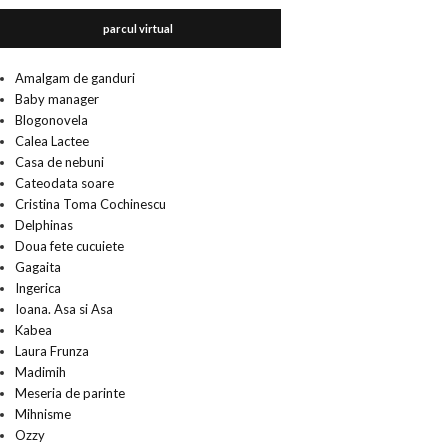
parcul virtual
Amalgam de ganduri
Baby manager
Blogonovela
Calea Lactee
Casa de nebuni
Cateodata soare
Cristina Toma Cochinescu
Delphinas
Doua fete cucuiete
Gagaita
Ingerica
Ioana. Asa si Asa
Kabea
Laura Frunza
Madimih
Meseria de parinte
Mihnisme
Ozzy