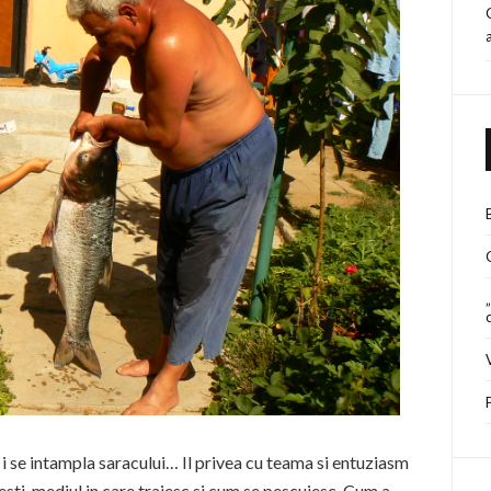
e i se intampla saracului… Il privea cu teama si entuziasm
esti, mediul in care traiesc si cum se pescuiesc. Cum a