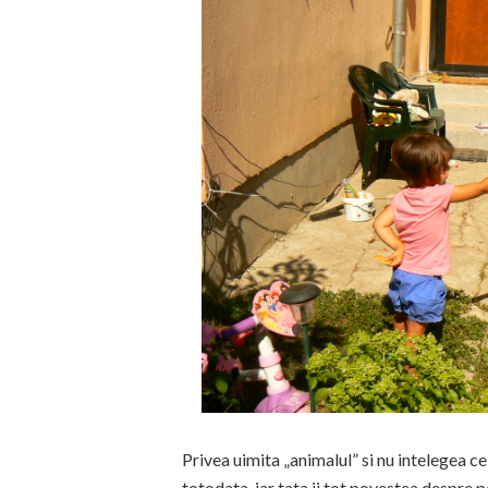
Privea uimita „animalul” si nu intelegea c
totodata, iar tata ii tot povestea despre p