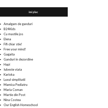
imi plac
Amalgam de ganduri
B24Kids
Cu mastile jos
Elena
Fifi chiar stie!
Free your mind!
Gagaita
Ganduri in dezordine
Hapi
Iubeste viata
Karioka
Luxul simplitatii
Mamica Pediatru
Maria Coman
Martie din Post
Nina Costea
Our English Homeschool