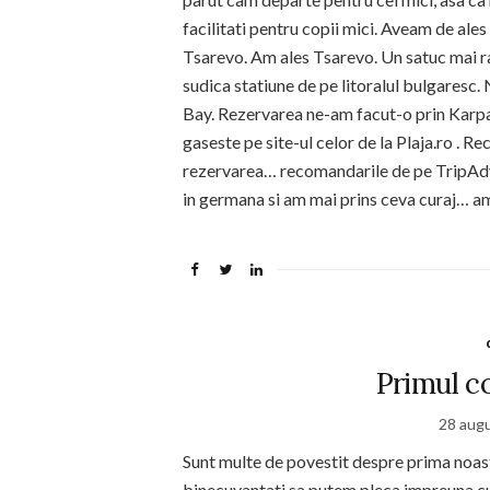
facilitati pentru copii mici. Aveam de ales
Tsarevo. Am ales Tsarevo. Un satuc mai ras
sudica statiune de pe litoralul bulgaresc.
Bay. Rezervarea ne-am facut-o prin Karpat
gaseste pe site-ul celor de la Plaja.ro . 
rezervarea… recomandarile de pe TripAdvi
in germana si am mai prins ceva curaj… am
Primul co
28 aug
Sunt multe de povestit despre prima noastra
binecuvantati sa putem pleca impreuna cu p