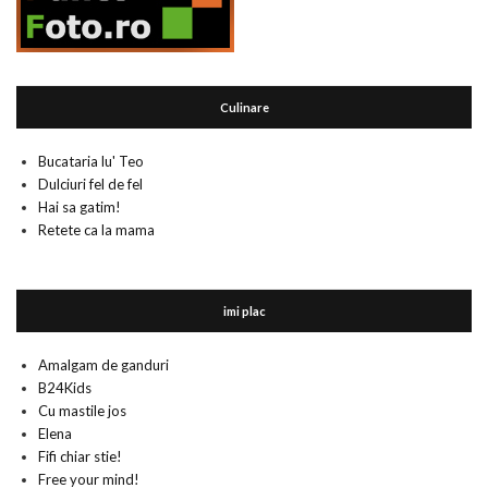
Culinare
Bucataria lu' Teo
Dulciuri fel de fel
Hai sa gatim!
Retete ca la mama
imi plac
Amalgam de ganduri
B24Kids
Cu mastile jos
Elena
Fifi chiar stie!
Free your mind!