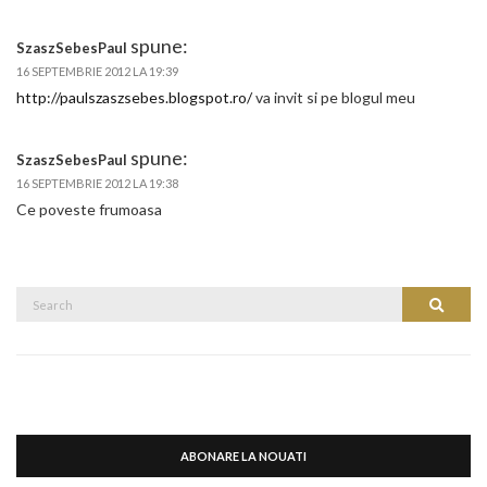
spune:
SzaszSebesPaul
16 SEPTEMBRIE 2012 LA 19:39
http://paulszaszsebes.blogspot.ro/
va invit si pe blogul meu
spune:
SzaszSebesPaul
16 SEPTEMBRIE 2012 LA 19:38
Ce poveste frumoasa
Search
Search
for:
ABONARE LA NOUATI