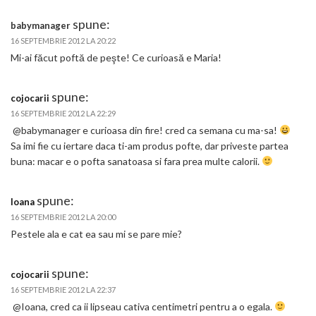
spune:
babymanager
16 SEPTEMBRIE 2012 LA 20:22
Mi-ai făcut poftă de peşte! Ce curioasă e Maria!
spune:
cojocarii
16 SEPTEMBRIE 2012 LA 22:29
@babymanager e curioasa din fire! cred ca semana cu ma-sa!
Sa imi fie cu iertare daca ti-am produs pofte, dar priveste partea
buna: macar e o pofta sanatoasa si fara prea multe calorii.
spune:
Ioana
16 SEPTEMBRIE 2012 LA 20:00
Pestele ala e cat ea sau mi se pare mie?
spune:
cojocarii
16 SEPTEMBRIE 2012 LA 22:37
@Ioana, cred ca ii lipseau cativa centimetri pentru a o egala.