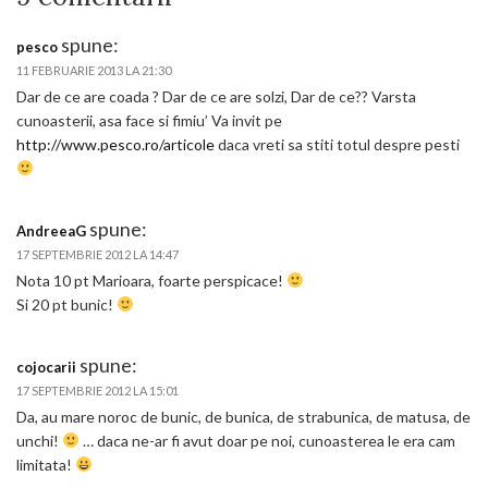
spune:
pesco
11 FEBRUARIE 2013 LA 21:30
Dar de ce are coada ? Dar de ce are solzi, Dar de ce?? Varsta
cunoasterii, asa face si fimiu’ Va invit pe
http://www.pesco.ro/articole
daca vreti sa stiti totul despre pesti
spune:
AndreeaG
17 SEPTEMBRIE 2012 LA 14:47
Nota 10 pt Marioara, foarte perspicace!
Si 20 pt bunic!
spune:
cojocarii
17 SEPTEMBRIE 2012 LA 15:01
Da, au mare noroc de bunic, de bunica, de strabunica, de matusa, de
unchi!
… daca ne-ar fi avut doar pe noi, cunoasterea le era cam
limitata!