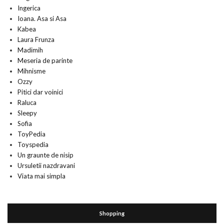
Ingerica
Ioana. Asa si Asa
Kabea
Laura Frunza
Madimih
Meseria de parinte
Mihnisme
Ozzy
Pitici dar voinici
Raluca
Sleepy
Sofia
ToyPedia
Toyspedia
Un graunte de nisip
Ursuletii nazdravani
Viata mai simpla
Shopping