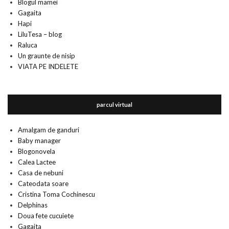
Blogul mamei
Gagaita
Hapi
LiluTesa – blog
Raluca
Un graunte de nisip
VIATA PE INDELETE
parcul virtual
Amalgam de ganduri
Baby manager
Blogonovela
Calea Lactee
Casa de nebuni
Cateodata soare
Cristina Toma Cochinescu
Delphinas
Doua fete cucuiete
Gagaita