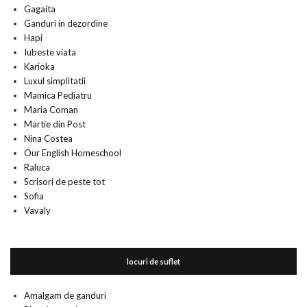
Gagaita
Ganduri in dezordine
Hapi
Iubeste viata
Karioka
Luxul simplitatii
Mamica Pediatru
Maria Coman
Martie din Post
Nina Costea
Our English Homeschool
Raluca
Scrisori de peste tot
Sofia
Vavaly
locuri de suflet
Amalgam de ganduri