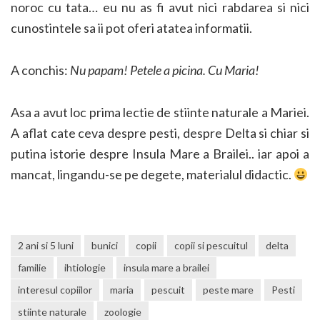
noroc cu tata… eu nu as fi avut nici rabdarea si nici
cunostintele sa ii pot oferi atatea informatii.
A conchis:
Nu papam! Petele a picina. Cu Maria!
Asa a avut loc prima lectie de stiinte naturale a Mariei.
A aflat cate ceva despre pesti, despre Delta si chiar si
putina istorie despre Insula Mare a Brailei.. iar apoi a
mancat, lingandu-se pe degete, materialul didactic.
2 ani si 5 luni
bunici
copii
copii si pescuitul
delta
familie
ihtiologie
insula mare a brailei
interesul copiilor
maria
pescuit
peste mare
Pesti
stiinte naturale
zoologie