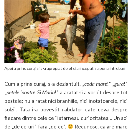
Apoi a prins curaj si s-a apropiat de el si a inceput sa puna intrebari
Cum a prins curaj, s-a dezlantuit. „
coda mare
!” „
gura
!”
„
petele ‘noata! Si Maria
!” a aratat si a vorbit despre tot
pestele; nu a ratat nici branhiile, nici inotatoarele, nici
solzii. Tata i-a povestit rabdator cate ceva despre
fiecare dintre cele ce ii starneau curiozitatea… Un soi
de „de ce-uri” fara „de ce”.
Recunosc, ca are mare