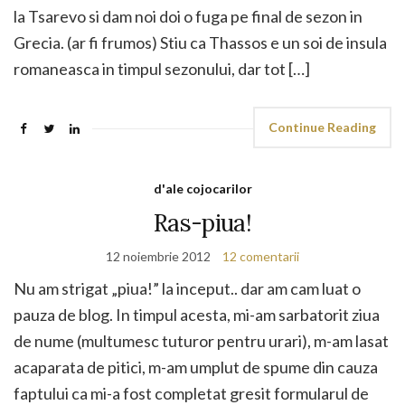
la Tsarevo si dam noi doi o fuga pe final de sezon in
Grecia. (ar fi frumos) Stiu ca Thassos e un soi de insula
romaneasca in timpul sezonului, dar tot […]
Continue Reading
d'ale cojocarilor
Ras-piua!
12 noiembrie 2012
12 comentarii
Nu am strigat „piua!” la inceput.. dar am cam luat o
pauza de blog. In timpul acesta, mi-am sarbatorit ziua
de nume (multumesc tuturor pentru urari), m-am lasat
acaparata de pitici, m-am umplut de spume din cauza
faptului ca mi-a fost completat gresit formularul de