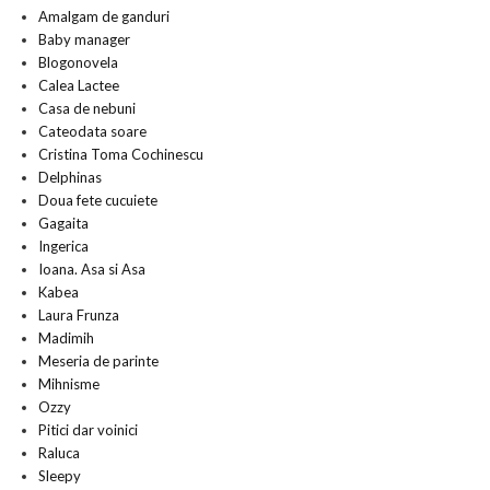
Amalgam de ganduri
Baby manager
Blogonovela
Calea Lactee
Casa de nebuni
Cateodata soare
Cristina Toma Cochinescu
Delphinas
Doua fete cucuiete
Gagaita
Ingerica
Ioana. Asa si Asa
Kabea
Laura Frunza
Madimih
Meseria de parinte
Mihnisme
Ozzy
Pitici dar voinici
Raluca
Sleepy