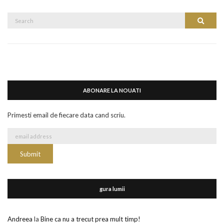
Search
Search
for:
ABONARE LA NOUATI
Primesti email de fiecare data cand scriu.
gura lumii
Andreea
la
Bine ca nu a trecut prea mult timp!