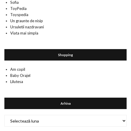
Sofia
ToyPedia
Toyspedia
Un graunte de nisip
Ursuletii nazdravani
Viata mai simpla
Shopping
Am copil
Baby Orajel
Lilutesa
Arhiva
Arhiva