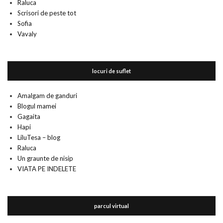
Raluca
Scrisori de peste tot
Sofia
Vavaly
locuri de suflet
Amalgam de ganduri
Blogul mamei
Gagaita
Hapi
LiluTesa – blog
Raluca
Un graunte de nisip
VIATA PE INDELETE
parcul virtual