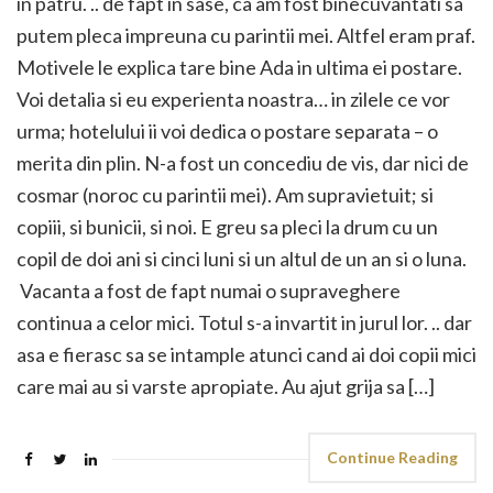
in patru. .. de fapt in sase, ca am fost binecuvantati sa
putem pleca impreuna cu parintii mei. Altfel eram praf.
Motivele le explica tare bine Ada in ultima ei postare.
Voi detalia si eu experienta noastra… in zilele ce vor
urma; hotelului ii voi dedica o postare separata – o
merita din plin. N-a fost un concediu de vis, dar nici de
cosmar (noroc cu parintii mei). Am supravietuit; si
copiii, si bunicii, si noi. E greu sa pleci la drum cu un
copil de doi ani si cinci luni si un altul de un an si o luna.
Vacanta a fost de fapt numai o supraveghere
continua a celor mici. Totul s-a invartit in jurul lor. .. dar
asa e fierasc sa se intample atunci cand ai doi copii mici
care mai au si varste apropiate. Au ajut grija sa […]
Continue Reading