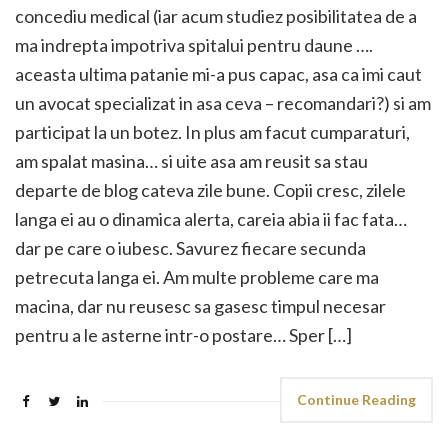
concediu medical (iar acum studiez posibilitatea de a
ma indrepta impotriva spitalui pentru daune ….
aceasta ultima patanie mi-a pus capac, asa ca imi caut
un avocat specializat in asa ceva – recomandari?) si am
participat la un botez. In plus am facut cumparaturi,
am spalat masina… si uite asa am reusit sa stau
departe de blog cateva zile bune. Copii cresc, zilele
langa ei au o dinamica alerta, careia abia ii fac fata…
dar pe care o iubesc. Savurez fiecare secunda
petrecuta langa ei. Am multe probleme care ma
macina, dar nu reusesc sa gasesc timpul necesar
pentru a le asterne intr-o postare… Sper […]
Continue Reading