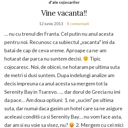
d'ale cojocarilor
Vine vacanta!!
12 iunie 2013
8 comentarii
… nu cu trenul din Franta. Cel putin nu anul acesta
pentru noi. Recunosc ca subiectul „vacanta” imi da
batai de cap de ceva vreme. Aproape ca ne-am
hotarat dar parca nu suntem decisi.
Tipic
cojocaresc. Noi, de obicei, ne hotaram pe ultima suta
de metri si dusi suntem. Dupa indelungi analize am
decis impreuna ca anul acesta sa mergem tot la
Serenity Bay in Tsarevo. …. dar dorul de Grecia nu imi
da pace… Am doua optiuni: 1. ne „sucim” pe ultima
suta, dar numai daca gasim un hotel care sa ne asigure
aceleasi conditii ca si Serenity Bay… nu vom face asta,
dar am si eu voie sa visez, nu?
2. Mergem cu cei mici