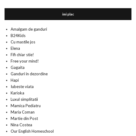
imi plac
Amalgam de ganduri
B24Kids
Cu mastile jos
Elena
Fifi chiar stie!
Free your mind!
Gagaita
Ganduri in dezordine
Hapi
Iubeste viata
Karioka
Luxul simplitatii
Mamica Pediatru
Maria Coman
Martie din Post
Nina Costea
Our English Homeschool