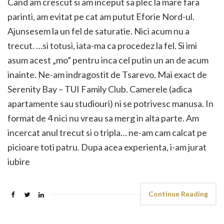
Cand am crescut si am inceput sa plec la mare fara
parinti, am evitat pe cat am putut Eforie Nord-ul.
Ajunsesem la un fel de saturatie. Nici acum nu a
trecut. …si totusi, iata-ma ca procedez la fel. Si imi
asum acest „mo” pentru inca cel putin un an de acum
inainte. Ne-am indragostit de Tsarevo. Mai exact de
Serenity Bay – TUI Family Club. Camerele (adica
apartamente sau studiouri) ni se potrivesc manusa. In
format de 4 nici nu vreau sa merg in alta parte. Am
incercat anul trecut si o tripla… ne-am cam calcat pe
picioare toti patru. Dupa acea experienta, i-am jurat
iubire
Continue Reading