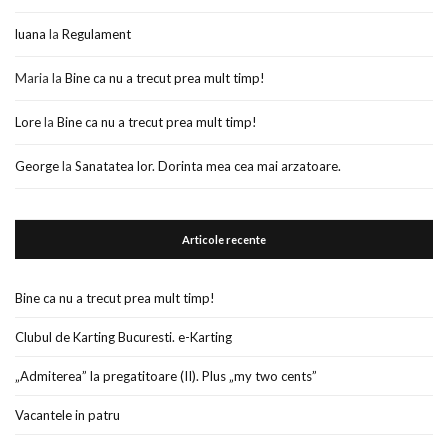
luana
la
Regulament
Maria
la
Bine ca nu a trecut prea mult timp!
Lore
la
Bine ca nu a trecut prea mult timp!
George
la
Sanatatea lor. Dorinta mea cea mai arzatoare.
Articole recente
Bine ca nu a trecut prea mult timp!
Clubul de Karting Bucuresti. e-Karting
„Admiterea” la pregatitoare (II). Plus „my two cents”
Vacantele in patru