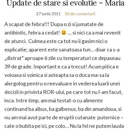
Update de stare si evolutie – Maria
27 iunie 2011
36 de comentarii
A scapat de febra!!! Dupa o zi si jumatate de
antibiotic, febra a cedat!
… si nici ca a mai revenit
de atunci. Culmea este ca tot nu ii gasim nici o
explicatie; aparent este sanatoasa tun… doar ca s-a
„distrat” aproape 6 zile cu temperaturi ce depaseau
39 de grade. Important e ca a trecut! Acum pitica e
voioasa si voinica si asteapta sa o duca ma-sa la
alergolog pentru o reevaluare in vederea luarii unei
decizii in privinta ROR-ului, pe care tot nu l-am facut,
inca. Intre timp, am mai testat-o cu alimente
continand ba albus, ba galbenus, ba din amandoua, si
nu am mai avut parte de eruptii cutanate puternice –
cate o bubita pe ici, pe colo… Nu la fel ne putem lauda