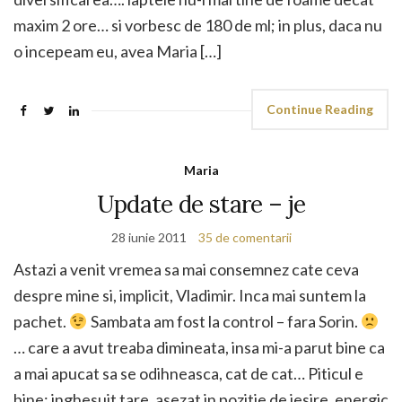
maxim 2 ore… si vorbesc de 180 de ml; in plus, daca nu
o incepeam eu, avea Maria […]
Continue Reading
Maria
Update de stare – je
28 iunie 2011
35 de comentarii
Astazi a venit vremea sa mai consemnez cate ceva
despre mine si, implicit, Vladimir. Inca mai suntem la
pachet.
Sambata am fost la control – fara Sorin.
… care a avut treaba dimineata, insa mi-a parut bine ca
a mai apucat sa se odihneasca, cat de cat… Piticul e
bine; inghesuit tare, asezat in pozitie de iesire, energic