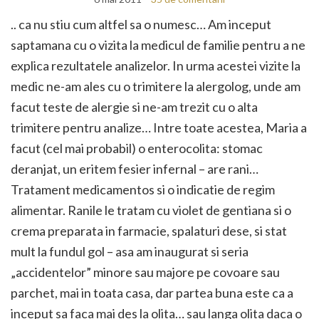
.. ca nu stiu cum altfel sa o numesc… Am inceput
saptamana cu o vizita la medicul de familie pentru a ne
explica rezultatele analizelor. In urma acestei vizite la
medic ne-am ales cu o trimitere la alergolog, unde am
facut teste de alergie si ne-am trezit cu o alta
trimitere pentru analize… Intre toate acestea, Maria a
facut (cel mai probabil) o enterocolita: stomac
deranjat, un eritem fesier infernal – are rani…
Tratament medicamentos si o indicatie de regim
alimentar. Ranile le tratam cu violet de gentiana si o
crema preparata in farmacie, spalaturi dese, si stat
mult la fundul gol – asa am inaugurat si seria
„accidentelor” minore sau majore pe covoare sau
parchet, mai in toata casa, dar partea buna este ca a
inceput sa faca mai des la olita… sau langa olita daca o