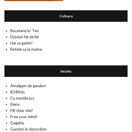
Culinare
Bucataria lu' Teo
Dulciuri fel de fel
Hai sa gatim!
Retete ca la mama
imi plac
Amalgam de ganduri
B24Kids
Cu mastile jos
Elena
Fifi chiar stie!
Free your mind!
Gagaita
Ganduri in dezordine