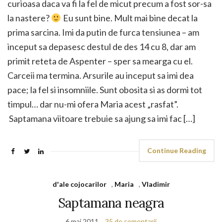
curioasa daca va fi la fel de micut precum a fost sor-sa
la nastere?
Eu sunt bine. Mult mai bine decat la
prima sarcina. Imi da putin de furca tensiunea – am
inceput sa depasesc destul de des 14 cu 8, dar am
primit reteta de Aspenter – sper sa mearga cu el.
Carceii ma termina. Arsurile au inceput sa imi dea
pace; la fel si insomniile. Sunt obosita si as dormi tot
timpul… dar nu-mi ofera Maria acest „rasfat”.
Saptamana viitoare trebuie sa ajung sa imi fac […]
Continue Reading
d'ale cojocarilor
,
Maria
,
Vladimir
Saptamana neagra
6 mai 2011
35 de comentarii