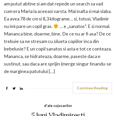
am putut abtine si am dat repede un search sa vad
cum era Maria la aceeasi varsta. Mai inalta si mai slaba.
Ea avea 78 de cm si 8,3 kilograme… si, totusi, Vladimir
nu imi pare un copil gras.
… e „sanatos”. E si normal.
Mananca bine, doarme, bine. De ce nu ar fi asa? De ce
trebuie sa ne stresam cu silueta copiilor inca din
bebelusie? E un copil sanatos si asta e tot ce conteaza.
Mananca, se hidrateaza, doarme, paseste daca e
sustinut, sau daca are sprijin (merge singur tinandu-se
de marginea patutului […]
Continue Reading
d'ale cojocarilor
5 luni Vladimiresti