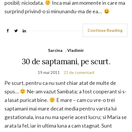
posibil; niciodata.
Inca mai am momente in care ma
surprind privind-o si minunandu-ma de ea…
Continue Reading
Sarcina
,
Vladimir
30 de saptamani, pe scurt.
19 mai 2011
21 de comentarii
Pe scurt, pentru ca nu sunt chiar atat de multe de
spus…
Ne-am vazut Sambata; a fost cooperant si s-
a lasat puricat bine.
E mare – cam cu vre-o trei
saptamani mai mare decat media pentru varsta lui
gestationala, insa nu ma sperie acest lucru; si Maria se
arata la fel, iar in ultima luna a cam stagnat. Sunt