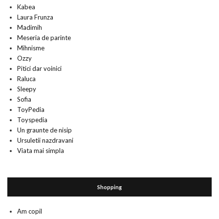
Kabea
Laura Frunza
Madimih
Meseria de parinte
Mihnisme
Ozzy
Pitici dar voinici
Raluca
Sleepy
Sofia
ToyPedia
Toyspedia
Un graunte de nisip
Ursuletii nazdravani
Viata mai simpla
Shopping
Am copil