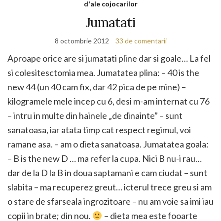
d'ale cojocarilor
Jumatati
8 octombrie 2012
33 de comentarii
Aproape orice are si jumatati pline dar si goale… La fel
si colesitesctomia mea. Jumatatea plina: – 40 is the
new 44 (un 40 cam fix, dar 42 pica de pe mine) –
kilogramele mele incep cu 6, desi m-am internat cu 76
– intru in multe din hainele „de dinainte” – sunt
sanatoasa, iar atata timp cat respect regimul, voi
ramane asa. – am o dieta sanatoasa. Jumatatea goala:
– B is the new D … ma refer la cupa. Nici B nu-i rau…
dar de la D la B in doua saptamani e cam ciudat – sunt
slabita – ma recuperez greut… icterul trece greu si am
o stare de sfarseala ingrozitoare – nu am voie sa imi iau
copii in brate; din nou.
– dieta mea este fooarte