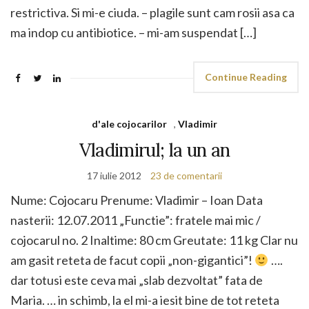
restrictiva. Si mi-e ciuda. – plagile sunt cam rosii asa ca
ma indop cu antibiotice. – mi-am suspendat […]
Continue Reading
d'ale cojocarilor
,
Vladimir
Vladimirul; la un an
17 iulie 2012
23 de comentarii
Nume: Cojocaru Prenume: Vladimir – Ioan Data
nasterii: 12.07.2011 „Functie”: fratele mai mic /
cojocarul no. 2 Inaltime: 80 cm Greutate: 11 kg Clar nu
am gasit reteta de facut copii „non-gigantici”!
….
dar totusi este ceva mai „slab dezvoltat” fata de
Maria. … in schimb, la el mi-a iesit bine de tot reteta