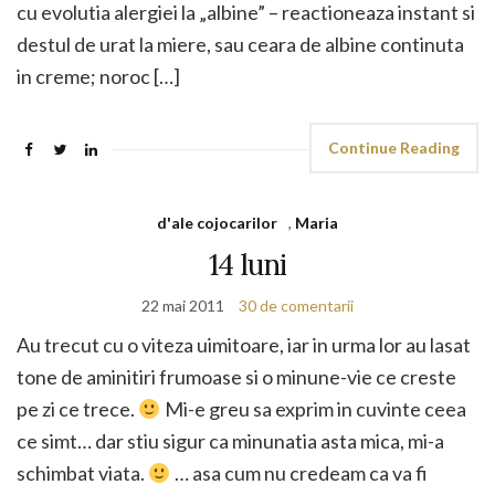
cu evolutia alergiei la „albine” – reactioneaza instant si
destul de urat la miere, sau ceara de albine continuta
in creme; noroc […]
Continue Reading
d'ale cojocarilor
,
Maria
14 luni
22 mai 2011
30 de comentarii
Au trecut cu o viteza uimitoare, iar in urma lor au lasat
tone de aminitiri frumoase si o minune-vie ce creste
pe zi ce trece.
Mi-e greu sa exprim in cuvinte ceea
ce simt… dar stiu sigur ca minunatia asta mica, mi-a
schimbat viata.
… asa cum nu credeam ca va fi