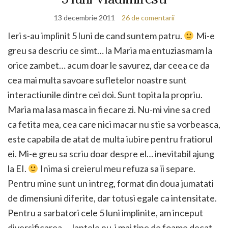
13 decembrie 2011
26 de comentarii
Ieri s-au implinit 5 luni de cand suntem patru.
Mi-e
greu sa descriu ce simt… la Maria ma entuziasmam la
orice zambet… acum doar le savurez, dar ceea ce da
cea mai multa savoare sufletelor noastre sunt
interactiunile dintre cei doi. Sunt topita la propriu.
Maria ma lasa masca in fiecare zi. Nu-mi vine sa cred
ca fetita mea, cea care nici macar nu stie sa vorbeasca,
este capabila de atat de multa iubire pentru fratiorul
ei. Mi-e greu sa scriu doar despre el… inevitabil ajung
la EI.
Inima si creierul meu refuza sa ii separe.
Pentru mine sunt un intreg, format din doua jumatati
de dimensiuni diferite, dar totusi egale ca intensitate.
Pentru a sarbatori cele 5 luni implinite, am inceput
diversificarea…. laptele nu-i mai tine de foame decat