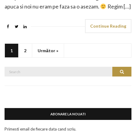
apuca si noi nu eram pe faza sa o asezam.
Regim […]
Continue Reading
1
2
Următor »
Search
Search
for:
ABONARE LA NOUATI
Primesti email de fiecare data cand scriu.