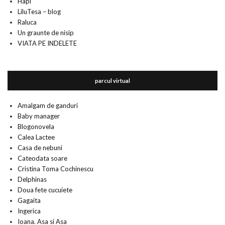
Hapi
LiluTesa – blog
Raluca
Un graunte de nisip
VIATA PE INDELETE
parcul virtual
Amalgam de ganduri
Baby manager
Blogonovela
Calea Lactee
Casa de nebuni
Cateodata soare
Cristina Toma Cochinescu
Delphinas
Doua fete cucuiete
Gagaita
Ingerica
Ioana. Asa si Asa