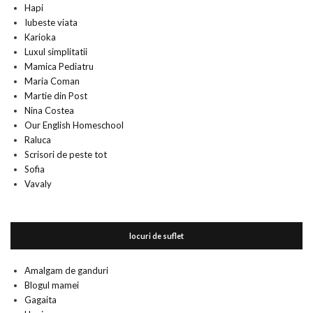
Hapi
Iubeste viata
Karioka
Luxul simplitatii
Mamica Pediatru
Maria Coman
Martie din Post
Nina Costea
Our English Homeschool
Raluca
Scrisori de peste tot
Sofia
Vavaly
locuri de suflet
Amalgam de ganduri
Blogul mamei
Gagaita