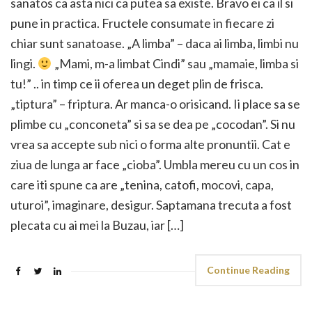
sanatos ca asta nici ca putea sa existe. Bravo ei ca il si
pune in practica. Fructele consumate in fiecare zi
chiar sunt sanatoase. „A limba” – daca ai limba, limbi nu
lingi.
„Mami, m-a limbat Cindi” sau „mamaie, limba si
tu!” .. in timp ce ii oferea un deget plin de frisca.
„tiptura” – friptura. Ar manca-o orisicand. Ii place sa se
plimbe cu „conconeta” si sa se dea pe „cocodan”. Si nu
vrea sa accepte sub nici o forma alte pronuntii. Cat e
ziua de lunga ar face „cioba”. Umbla mereu cu un cos in
care iti spune ca are „tenina, catofi, mocovi, capa,
uturoi”, imaginare, desigur. Saptamana trecuta a fost
plecata cu ai mei la Buzau, iar […]
Continue Reading