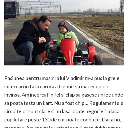
Pasiunea pentru masini a lui Vladimir m-a pus la grele
incercari in fata carora a trebuit sa ma recunosc
invinsa. Am incercat in fel si chip sa gasesc un loc unde
sa poata testa un kart. Nu a fost chip… Regulamentele
circuitelor sunt clare si nu lasa loc de negocieri: daca
copilul are peste 130 de cm, poate conduce. Daca nu,
nu poate. Am apelat la varianta unui card dublu dar nu