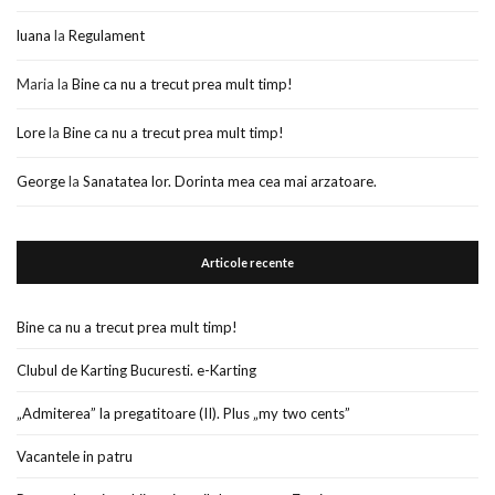
luana
la
Regulament
Maria
la
Bine ca nu a trecut prea mult timp!
Lore
la
Bine ca nu a trecut prea mult timp!
George
la
Sanatatea lor. Dorinta mea cea mai arzatoare.
Articole recente
Bine ca nu a trecut prea mult timp!
Clubul de Karting Bucuresti. e-Karting
„Admiterea” la pregatitoare (II). Plus „my two cents”
Vacantele in patru