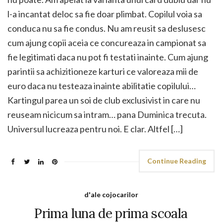
l-a incantat deloc sa fie doar plimbat. Copilul voia sa
conduca nu sa fie condus. Nu am reusit sa deslusesc
cum ajung copii aceia ce concureaza in campionat sa
fie legitimati daca nu pot fi testati inainte. Cum ajung
parintii sa achizitioneze karturi ce valoreaza mii de
euro daca nu testeaza inainte abilitatie copilului…
Kartingul parea un soi de club exclusivist in care nu
reuseam nicicum sa intram… pana Duminica trecuta.
Universul lucreaza pentru noi. E clar. Altfel […]
Continue Reading
d'ale cojocarilor
Prima luna de prima scoala