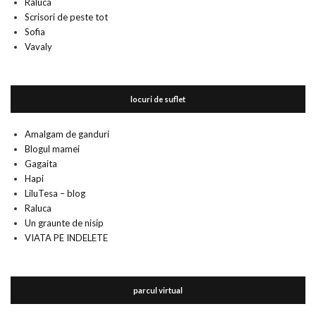
Raluca
Scrisori de peste tot
Sofia
Vavaly
locuri de suflet
Amalgam de ganduri
Blogul mamei
Gagaita
Hapi
LiluTesa – blog
Raluca
Un graunte de nisip
VIATA PE INDELETE
parcul virtual