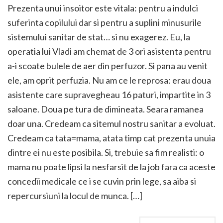
Prezenta unui insoitor este vitala: pentru a indulci
suferinta copilului dar si pentru a suplini minusurile
sistemului sanitar de stat… si nu exagerez. Eu, la
operatia lui Vladi am chemat de 3 ori asistenta pentru
a-i scoate bulele de aer din perfuzor. Si pana au venit
ele, am oprit perfuzia. Nu am ce le reprosa: erau doua
asistente care supravegheau 16 paturi, impartite in 3
saloane. Doua pe tura de dimineata. Seara ramanea
doar una. Credeam ca sitemul nostru sanitar a evoluat.
Credeam ca tata=mama, atata timp cat prezenta unuia
dintre ei nu este posibila. Si, trebuie sa fim realisti: o
mama nu poate lipsi la nesfarsit de la job fara ca aceste
concedii medicale ce i se cuvin prin lege, sa aiba si
repercursiuni la locul de munca. […]