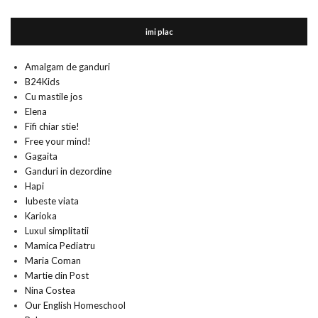
imi plac
Amalgam de ganduri
B24Kids
Cu mastile jos
Elena
Fifi chiar stie!
Free your mind!
Gagaita
Ganduri in dezordine
Hapi
Iubeste viata
Karioka
Luxul simplitatii
Mamica Pediatru
Maria Coman
Martie din Post
Nina Costea
Our English Homeschool