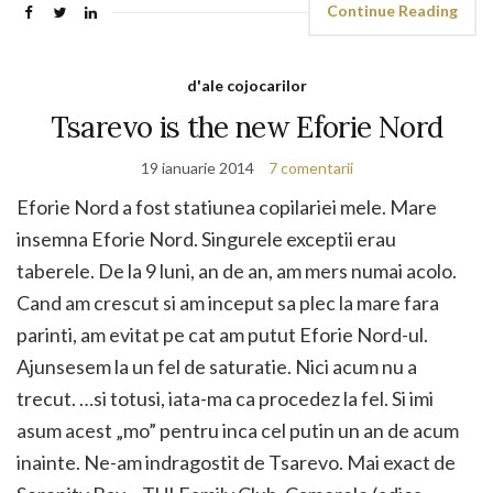
Continue Reading
d'ale cojocarilor
Tsarevo is the new Eforie Nord
19 ianuarie 2014
7 comentarii
Eforie Nord a fost statiunea copilariei mele. Mare
insemna Eforie Nord. Singurele exceptii erau
taberele. De la 9 luni, an de an, am mers numai acolo.
Cand am crescut si am inceput sa plec la mare fara
parinti, am evitat pe cat am putut Eforie Nord-ul.
Ajunsesem la un fel de saturatie. Nici acum nu a
trecut. …si totusi, iata-ma ca procedez la fel. Si imi
asum acest „mo” pentru inca cel putin un an de acum
inainte. Ne-am indragostit de Tsarevo. Mai exact de