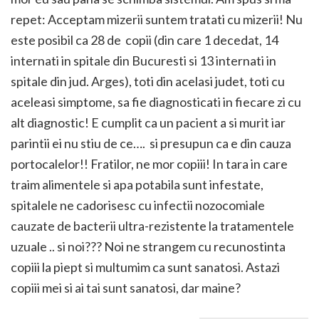
repet: Acceptam mizerii suntem tratati cu mizerii! Nu
este posibil ca 28 de copii (din care 1 decedat, 14
internati in spitale din Bucuresti si 13 internati in
spitale din jud. Arges), toti din acelasi judet, toti cu
aceleasi simptome, sa fie diagnosticati in fiecare zi cu
alt diagnostic! E cumplit ca un pacient a si murit iar
parintii ei nu stiu de ce…. si presupun ca e din cauza
portocalelor!! Fratilor, ne mor copiii! In tara in care
traim alimentele si apa potabila sunt infestate,
spitalele ne cadorisesc cu infectii nozocomiale
cauzate de bacterii ultra-rezistente la tratamentele
uzuale .. si noi??? Noi ne strangem cu recunostinta
copiii la piept si multumim ca sunt sanatosi. Astazi
copiii mei si ai tai sunt sanatosi, dar maine?