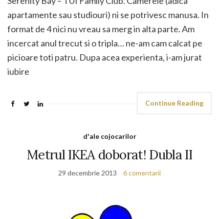
Serenity Bay – TUI Family Club. Camerele (adica
apartamente sau studiouri) ni se potrivesc manusa. In
format de 4 nici nu vreau sa merg in alta parte. Am
incercat anul trecut si o tripla… ne-am cam calcat pe
picioare toti patru. Dupa acea experienta, i-am jurat
iubire
Continue Reading
d'ale cojocarilor
Metrul IKEA doborat! Dubla II
29 decembrie 2013
6 comentarii