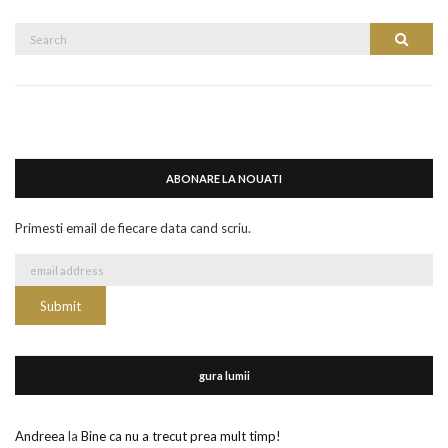
Search
Search
for:
ABONARE LA NOUATI
Primesti email de fiecare data cand scriu.
gura lumii
Andreea
la
Bine ca nu a trecut prea mult timp!