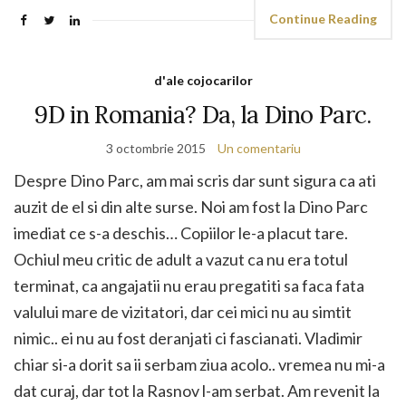
Continue Reading
d'ale cojocarilor
9D in Romania? Da, la Dino Parc.
3 octombrie 2015
Un comentariu
Despre Dino Parc, am mai scris dar sunt sigura ca ati
auzit de el si din alte surse. Noi am fost la Dino Parc
imediat ce s-a deschis… Copiilor le-a placut tare.
Ochiul meu critic de adult a vazut ca nu era totul
terminat, ca angajatii nu erau pregatiti sa faca fata
valului mare de vizitatori, dar cei mici nu au simtit
nimic.. ei nu au fost deranjati ci fascianati. Vladimir
chiar si-a dorit sa ii serbam ziua acolo.. vremea nu mi-a
dat curaj, dar tot la Rasnov l-am serbat. Am revenit la