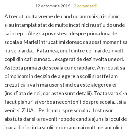
12 octombrie 2016
2 comentarii
A trecut multa vreme de cand nu am mai scris nimic…
s-au intamplat atat de multe incat nici nu stiu de unde
sa incep… Aleg sa povestesc despre prima luna de
scoala a Mariei intrucat imi doresc ca acest moment sa
nu se piarda… Fata mea, unul dintre cei mai dezinvolti
copii din cati cunosc… exagerat de dezinvolta uneori.
Astepta prima zi de scoala cu nerabdare. Am reusit sa
o implicam in decizia de alegere a scolii si astfel am
crezut ca ii va fi mai usor stiind ca este alegerea ei
(insuflata de noi, dar astea sunt detalii). Toata vara si-a
facut planuri si vorbea necontenit despre scoala… si a
venit si ZIUA… Pe drumul spre scoala a fost usor
abatuta dar si-a revenit repede cand a ajuns la locul de
joaca din incinta scolii; noi eram mai mult melancolici