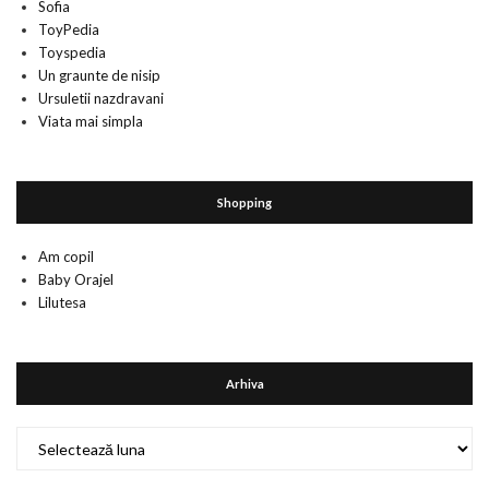
Sofia
ToyPedia
Toyspedia
Un graunte de nisip
Ursuletii nazdravani
Viata mai simpla
Shopping
Am copil
Baby Orajel
Lilutesa
Arhiva
Arhiva