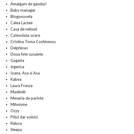
Amalgam de ganduri
Baby manager
Blogonovela
Calea Lactee
Casa de nebuni
Cateodata soare
Cristina Toma Cochinescu
Delphinas
Doua fete cucuiete
Gagaita
Ingerica
Ioana. Asa si Asa
Kabea
Laura Frunza
Madimih
Meseria de parinte
Mihnisme
Ozzy
Pitici dar voinici
Raluca
Sleepy