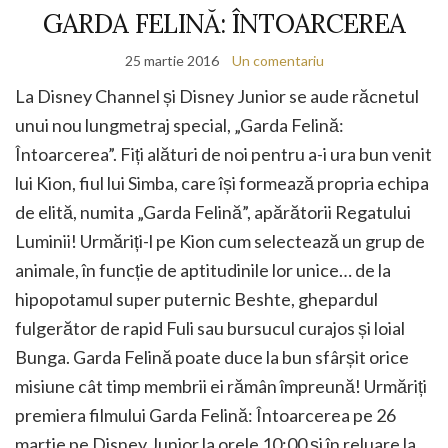
GARDA FELINĂ: ÎNTOARCEREA
25 martie 2016
Un comentariu
La Disney Channel și Disney Junior se aude răcnetul
unui nou lungmetraj special, „Garda Felină:
Întoarcerea”. Fiți alături de noi pentru a-i ura bun venit
lui Kion, fiul lui Simba, care își formează propria echipa
de elită, numita „Garda Felină”, apărătorii Regatului
Luminii! Urmăriți-l pe Kion cum selectează un grup de
animale, în funcție de aptitudinile lor unice… de la
hipopotamul super puternic Beshte, ghepardul
fulgerător de rapid Fuli sau bursucul curajos și loial
Bunga. Garda Felină poate duce la bun sfârșit orice
misiune cât timp membrii ei rămân împreună! Urmăriți
premiera filmului Garda Felină: Întoarcerea pe 26
martie pe Disney Junior la orele 10:00 și în reluare la