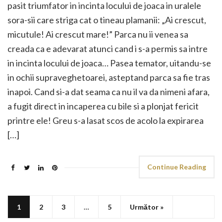
pasit triumfator in incinta locului de joaca in uralele
sora-sii care striga cat o tineau plamanii: „Ai crescut,
micutule! Ai crescut mare!” Parca nu ii venea sa
creada ca e adevarat atunci cand i s-a permis sa intre
in incinta locului de joaca… Pasea temator, uitandu-se
in ochii supraveghetoarei, asteptand parca sa fie tras
inapoi. Cand si-a dat seama ca nu il va da nimeni afara,
a fugit direct in incaperea cu bile si a plonjat fericit
printre ele! Greu s-a lasat scos de acolo la expirarea
[…]
Continue Reading
1
2
3
…
5
Următor »