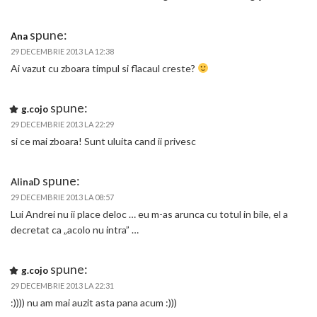
spune:
Ana
29 DECEMBRIE 2013 LA 12:38
Ai vazut cu zboara timpul si flacaul creste?
spune:
g.cojo
29 DECEMBRIE 2013 LA 22:29
si ce mai zboara! Sunt uluita cand ii privesc
spune:
AlinaD
29 DECEMBRIE 2013 LA 08:57
Lui Andrei nu ii place deloc … eu m-as arunca cu totul in bile, el a
decretat ca „acolo nu intra” …
spune:
g.cojo
29 DECEMBRIE 2013 LA 22:31
:)))) nu am mai auzit asta pana acum :)))