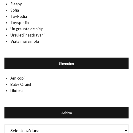
Sleepy
Sofia
ToyPedia
Toyspedia
Un graunte de nisip
Ursuletii nazdravani
Viata mai simpla
Shopping
Am copil
Baby Orajel
Lilutesa
Arhiva
Arhiva