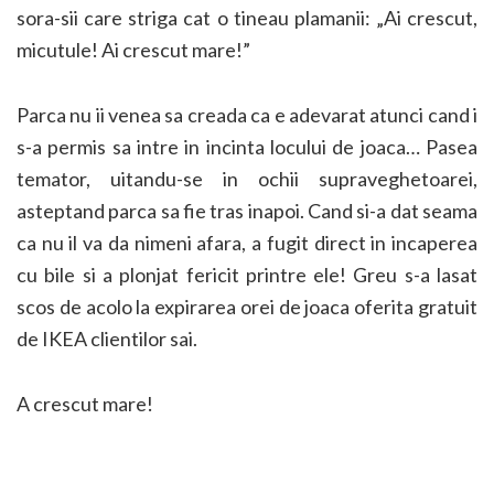
sora-sii care striga cat o tineau plamanii: „Ai crescut,
micutule! Ai crescut mare!”
Parca nu ii venea sa creada ca e adevarat atunci cand i
s-a permis sa intre in incinta locului de joaca… Pasea
temator, uitandu-se in ochii supraveghetoarei,
asteptand parca sa fie tras inapoi. Cand si-a dat seama
ca nu il va da nimeni afara, a fugit direct in incaperea
cu bile si a plonjat fericit printre ele! Greu s-a lasat
scos de acolo la expirarea orei de joaca oferita gratuit
de IKEA clientilor sai.
A crescut mare!