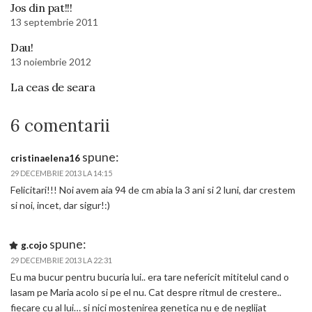
Jos din pat!!!
13 septembrie 2011
Dau!
13 noiembrie 2012
La ceas de seara
6 comentarii
spune:
cristinaelena16
29 DECEMBRIE 2013 LA 14:15
Felicitari!!! Noi avem aia 94 de cm abia la 3 ani si 2 luni, dar crestem
si noi, incet, dar sigur!:)
spune:
g.cojo
29 DECEMBRIE 2013 LA 22:31
Eu ma bucur pentru bucuria lui.. era tare nefericit mititelul cand o
lasam pe Maria acolo si pe el nu. Cat despre ritmul de crestere..
fiecare cu al lui… si nici mostenirea genetica nu e de neglijat