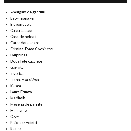
Amalgam de ganduri
Baby manager
Blogonovela
Calea Lactee
Casa de nebuni
Cateodata soare
Cristina Toma Cochinescu
Delphinas
Doua fete cucuiete
Gagaita
Ingerica
Ioana. Asa si Asa
Kabea
Laura Frunza
Madimih
Meseria de parinte
Mihnisme
Ozzy
Pitici dar voinici
Raluca