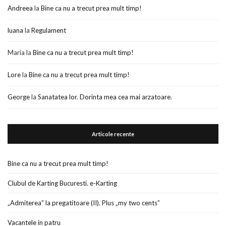
Andreea
la
Bine ca nu a trecut prea mult timp!
luana
la
Regulament
Maria
la
Bine ca nu a trecut prea mult timp!
Lore
la
Bine ca nu a trecut prea mult timp!
George
la
Sanatatea lor. Dorinta mea cea mai arzatoare.
Articole recente
Bine ca nu a trecut prea mult timp!
Clubul de Karting Bucuresti. e-Karting
„Admiterea” la pregatitoare (II). Plus „my two cents”
Vacantele in patru