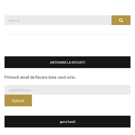
Search
Search
for:
ABONARE LA NOUATI
Primesti email de fiecare data cand scriu.
gura lumii