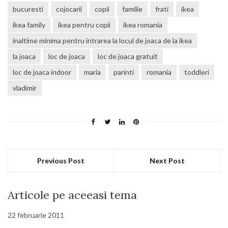
bucuresti
cojocarii
copii
familie
frati
ikea
ikea family
ikea pentru copii
ikea romania
inaltime minima pentru intrarea la locul de joaca de la ikea
la joaca
loc de joaca
loc de joaca gratuit
loc de joaca indoor
maria
parinti
romania
toddleri
vladimir
Previous Post
Next Post
Articole pe aceeasi tema
22 februarie 2011