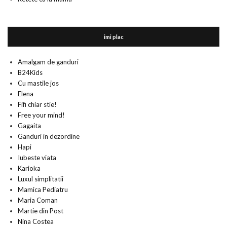
imi plac
Amalgam de ganduri
B24Kids
Cu mastile jos
Elena
Fifi chiar stie!
Free your mind!
Gagaita
Ganduri in dezordine
Hapi
Iubeste viata
Karioka
Luxul simplitatii
Mamica Pediatru
Maria Coman
Martie din Post
Nina Costea