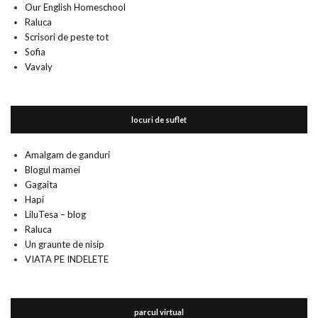
Our English Homeschool
Raluca
Scrisori de peste tot
Sofia
Vavaly
locuri de suflet
Amalgam de ganduri
Blogul mamei
Gagaita
Hapi
LiluTesa – blog
Raluca
Un graunte de nisip
VIATA PE INDELETE
parcul virtual