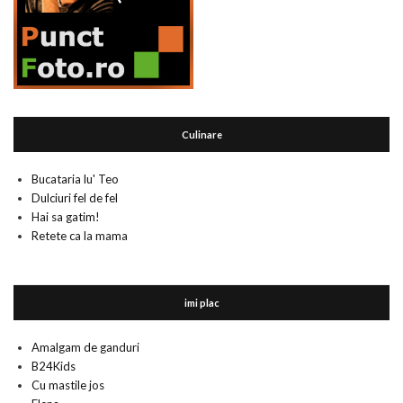
Culinare
Bucataria lu' Teo
Dulciuri fel de fel
Hai sa gatim!
Retete ca la mama
imi plac
Amalgam de ganduri
B24Kids
Cu mastile jos