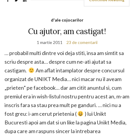
d'ale cojocarilor
Cu ajutor, am castigat!
1 martie 2011
23 de comentarii
… probabil multi dintre voi deja stiti, insa am simtit sa
scriu despre asta… despre cum ne-ati ajutat sa
castigam.
Am aflat intamplator despre concursul
organizat de UNIKT Media… nici macar nu il aveam
„prieten” pe facebook… dar am citit anuntul si, cum
premiul era in wish-listul nostru pentru acest an, m-am
inscris fara sa stau prea mult pe ganduri. … nici nu a
fost greu: i-am cerut prietenia (
) lui Unikt
Bucuresti apoi am dat si un like la pagina Unikt Media,
dupa care am raspuns sincer la intrebarea