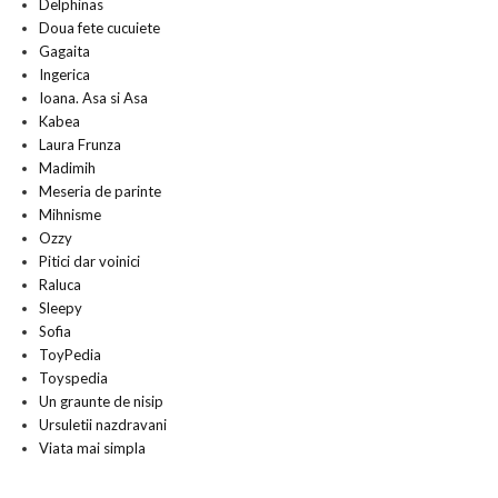
Delphinas
Doua fete cucuiete
Gagaita
Ingerica
Ioana. Asa si Asa
Kabea
Laura Frunza
Madimih
Meseria de parinte
Mihnisme
Ozzy
Pitici dar voinici
Raluca
Sleepy
Sofia
ToyPedia
Toyspedia
Un graunte de nisip
Ursuletii nazdravani
Viata mai simpla