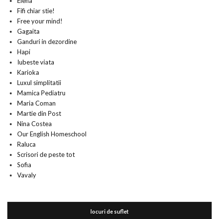
Elena
Fifi chiar stie!
Free your mind!
Gagaita
Ganduri in dezordine
Hapi
Iubeste viata
Karioka
Luxul simplitatii
Mamica Pediatru
Maria Coman
Martie din Post
Nina Costea
Our English Homeschool
Raluca
Scrisori de peste tot
Sofia
Vavaly
locuri de suflet