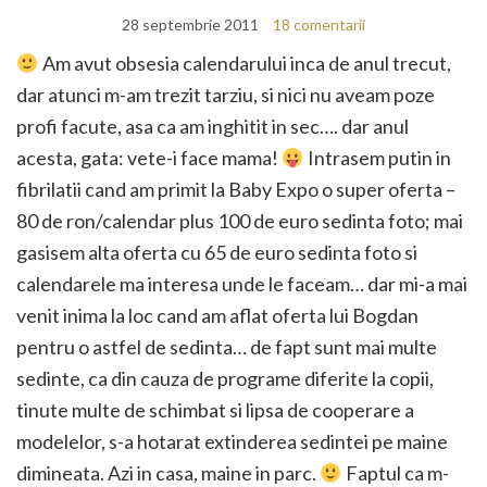
28 septembrie 2011
18 comentarii
Am avut obsesia calendarului inca de anul trecut,
dar atunci m-am trezit tarziu, si nici nu aveam poze
profi facute, asa ca am inghitit in sec…. dar anul
acesta, gata: vete-i face mama!
Intrasem putin in
fibrilatii cand am primit la Baby Expo o super oferta –
80 de ron/calendar plus 100 de euro sedinta foto; mai
gasisem alta oferta cu 65 de euro sedinta foto si
calendarele ma interesa unde le faceam… dar mi-a mai
venit inima la loc cand am aflat oferta lui Bogdan
pentru o astfel de sedinta… de fapt sunt mai multe
sedinte, ca din cauza de programe diferite la copii,
tinute multe de schimbat si lipsa de cooperare a
modelelor, s-a hotarat extinderea sedintei pe maine
dimineata. Azi in casa, maine in parc.
Faptul ca m-