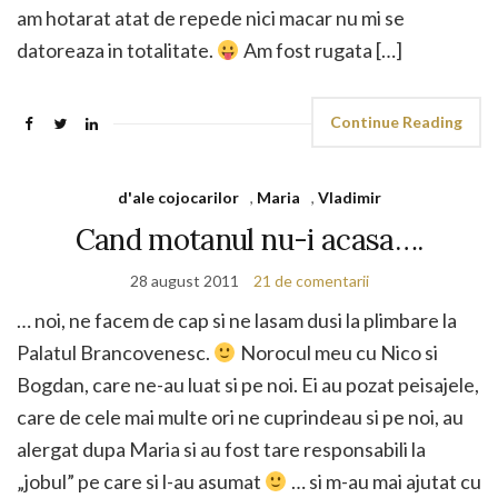
am hotarat atat de repede nici macar nu mi se
datoreaza in totalitate.
Am fost rugata […]
Continue Reading
d'ale cojocarilor
,
Maria
,
Vladimir
Cand motanul nu-i acasa….
28 august 2011
21 de comentarii
… noi, ne facem de cap si ne lasam dusi la plimbare la
Palatul Brancovenesc.
Norocul meu cu Nico si
Bogdan, care ne-au luat si pe noi. Ei au pozat peisajele,
care de cele mai multe ori ne cuprindeau si pe noi, au
alergat dupa Maria si au fost tare responsabili la
„jobul” pe care si l-au asumat
… si m-au mai ajutat cu