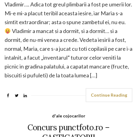
Vladimir…. Adica tot greul plimbarii a fost pe umerii lor.
Mi-e mi-a placut teribil aceasta iesire, iar Maria s-a
simtit extraordinar; asta o spune zambetul ei, nu eu.
Vladimir a mancat si a dormit, si a dormit… si a
dormit, de nu-mi venea a crede. Vedeta iesirii a fost,
normal, Maria, care s-a jucat cu toti copilasii pe care i-a
intalnit, a facut „inventarul” tuturor celor veniti la
picnic in gradina palatului, a capatat mancare (fructe,
biscuiti si pufuleti) de la toata lumea […]
Continue Reading
d'ale cojocarilor
Concurs punctfoto.ro –