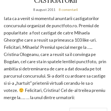
CASTIGATORII
8 august 2011
8 comentarii
Iata ca a venit si momentul anuntarii castigatorilor
concursului organizat de punctfoto.ro. Premiul de
popularitate a fost castigat de catre Mihaela
Gheorghe care a reusit sa primeasca 103 like-uri.
Felicitari, Mihaela! Premiul special merge la …..
Cristina Ologeanu, care a reusit sa il convinga pe
Bogdan, cel care sta in spatele lentilei punctfoto, prin
ambitia si detreminarea de care a dat dovada pe tot
parcursul concursului. Si-a dorit cu ardoare sa castige
si si-a „hartuit” prietenii virtuali cerandu-le sa o
voteze.
Felicitari, Cristina! Cel de-al treilea premiu
merge la….. … la unul dintre urmatorii: