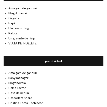
Amalgam de ganduri
Blogul mamei
Gagaita
Hapi
LiluTesa – blog
Raluca
Un graunte de nisip
VIATA PE INDELETE
parcul virtual
Amalgam de ganduri
Baby manager
Blogonovela
Calea Lactee
Casa de nebuni
Cateodata soare
Cristina Toma Cochinescu