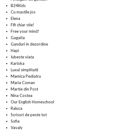
B24Kids
Cu mastile jos
Elena
Fifi chiar stie!
Free your mind!
Gagaita
Ganduri in dezordine
Hapi
Iubeste viata
Karioka
Luxul simplitatii
Mamica Pediatru
Maria Coman
Martie din Post
Nina Costea
Our English Homeschool
Raluca
Scrisori de peste tot
Sofia
Vavaly