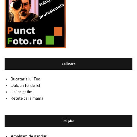
Culinare
Bucataria lu' Teo
Dulciuri fel de fel
Hai sa gatim!
Retete ca la mama
imi plac
Amalgam de ganduri