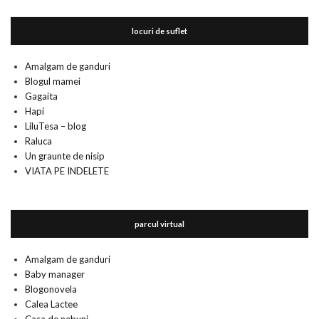
locuri de suflet
Amalgam de ganduri
Blogul mamei
Gagaita
Hapi
LiluTesa – blog
Raluca
Un graunte de nisip
VIATA PE INDELETE
parcul virtual
Amalgam de ganduri
Baby manager
Blogonovela
Calea Lactee