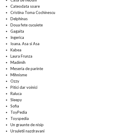
Casa de nebuni
Cateodata soare
Cristina Toma Cochinescu
Delphinas
Doua fete cucuiete
Gagaita
Ingerica
Ioana. Asa si Asa
Kabea
Laura Frunza
Madimih
Meseria de parinte
Mihnisme
Ozzy
Pitici dar voinici
Raluca
Sleepy
Sofia
ToyPedia
Toyspedia
Un graunte de nisip
Ursuletii nazdravani