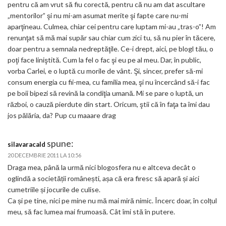
pentru că am vrut să fiu corectă, pentru că nu am dat ascultare
„mentorilor” şi nu mi-am asumat merite şi fapte care nu-mi
aparţineau. Culmea, chiar cei pentru care luptam mi-au „tras-o”! Am
renunţat să mă mai supăr sau chiar cum zici tu, să nu pier în tăcere,
doar pentru a semnala nedreptăţile. Ce-i drept, aici, pe blogl tău, o
poţi face liniştită. Cum la fel o fac şi eu pe al meu. Dar, în public,
vorba Carlei, e o luptă cu morile de vânt. Şi, sincer, prefer să-mi
consum energia cu fii-mea, cu familia mea, şi nu încercând să-i fac
pe boii bipezi să revină la condiţia umană. Mi se pare o luptă, un
război, o cauză pierdute din start. Oricum, ştii că în faţa ta îmi dau
jos pălăria, da? Pup cu maaare drag
spune:
silavaracald
20 DECEMBRIE 2011 LA 10:56
Draga mea, până la urmă nici blogosfera nu e altceva decât o
oglindă a societății românești, așa că era firesc să apară și aici
cumetriile și jocurile de culise.
Ca și pe tine, nici pe mine nu mă mai miră nimic. Încerc doar, în colțul
meu, să fac lumea mai frumoasă. Cât îmi stă în putere.