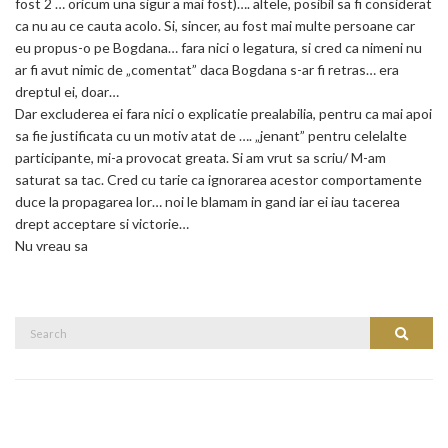
fost 2 … oricum una sigur a mai fost)…. altele, posibil sa fi considerat
ca nu au ce cauta acolo. Si, sincer, au fost mai multe persoane car
eu propus-o pe Bogdana… fara nici o legatura, si cred ca nimeni nu
ar fi avut nimic de „comentat” daca Bogdana s-ar fi retras… era
dreptul ei, doar…
Dar excluderea ei fara nici o explicatie prealabilia, pentru ca mai apoi
sa fie justificata cu un motiv atat de …. „jenant” pentru celelalte
participante, mi-a provocat greata. Si am vrut sa scriu/ M-am
saturat sa tac. Cred cu tarie ca ignorarea acestor comportamente
duce la propagarea lor… noi le blamam in gand iar ei iau tacerea
drept acceptare si victorie…
Nu vreau sa
Search
Search
for: