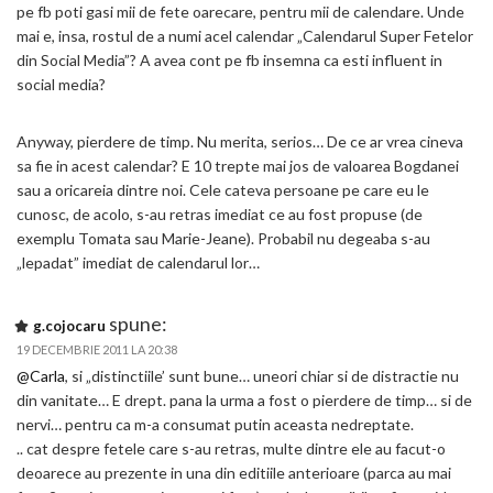
pe fb poti gasi mii de fete oarecare, pentru mii de calendare. Unde
mai e, insa, rostul de a numi acel calendar „Calendarul Super Fetelor
din Social Media”? A avea cont pe fb insemna ca esti influent in
social media?
Anyway, pierdere de timp. Nu merita, serios… De ce ar vrea cineva
sa fie in acest calendar? E 10 trepte mai jos de valoarea Bogdanei
sau a oricareia dintre noi. Cele cateva persoane pe care eu le
cunosc, de acolo, s-au retras imediat ce au fost propuse (de
exemplu Tomata sau Marie-Jeane). Probabil nu degeaba s-au
„lepadat” imediat de calendarul lor…
spune:
g.cojocaru
19 DECEMBRIE 2011 LA 20:38
@Carla
, si „distinctiile’ sunt bune… uneori chiar si de distractie nu
din vanitate… E drept. pana la urma a fost o pierdere de timp… si de
nervi… pentru ca m-a consumat putin aceasta nedreptate.
.. cat despre fetele care s-au retras, multe dintre ele au facut-o
deoarece au prezente in una din editiile anterioare (parca au mai