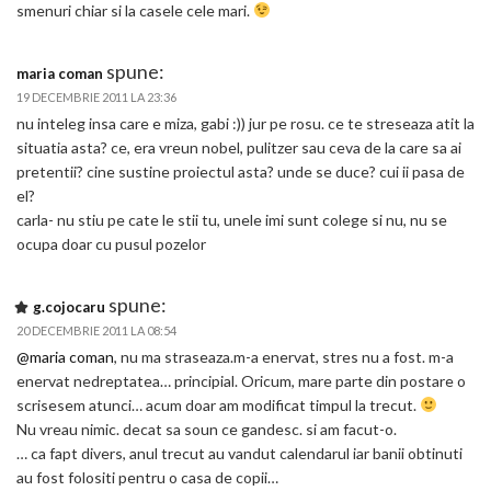
smenuri chiar si la casele cele mari.
spune:
maria coman
19 DECEMBRIE 2011 LA 23:36
nu inteleg insa care e miza, gabi :)) jur pe rosu. ce te streseaza atit la
situatia asta? ce, era vreun nobel, pulitzer sau ceva de la care sa ai
pretentii? cine sustine proiectul asta? unde se duce? cui ii pasa de
el?
carla- nu stiu pe cate le stii tu, unele imi sunt colege si nu, nu se
ocupa doar cu pusul pozelor
spune:
g.cojocaru
20 DECEMBRIE 2011 LA 08:54
@maria coman
, nu ma straseaza.m-a enervat, stres nu a fost. m-a
enervat nedreptatea… principial. Oricum, mare parte din postare o
scrisesem atunci… acum doar am modificat timpul la trecut.
Nu vreau nimic. decat sa soun ce gandesc. si am facut-o.
… ca fapt divers, anul trecut au vandut calendarul iar banii obtinuti
au fost folositi pentru o casa de copii…