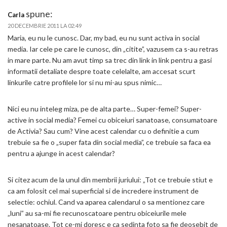
spune:
Carla
20 DECEMBRIE 2011 LA 02:49
Maria, eu nu le cunosc. Dar, my bad, eu nu sunt activa in social
media. Iar cele pe care le cunosc, din „citite”, vazusem ca s-au retras
in mare parte. Nu am avut timp sa trec din link in link pentru a gasi
informatii detaliate despre toate celelalte, am accesat scurt
linkurile catre profilele lor si nu mi-au spus nimic…
Nici eu nu inteleg miza, pe de alta parte… Super-femei? Super-
active in social media? Femei cu obiceiuri sanatoase, consumatoare
de Activia? Sau cum? Vine acest calendar cu o definitie a cum
trebuie sa fie o „super fata din social media”, ce trebuie sa faca ea
pentru a ajunge in acest calendar?
Si citez acum de la unul din membrii juriului: „Tot ce trebuie stiut e
ca am folosit cel mai superficial si de incredere instrument de
selectie: ochiul. Cand va aparea calendarul o sa mentionez care
„luni” au sa-mi fie recunoscatoare pentru obiceiurile mele
nesanatoase. Tot ce-mi doresc e ca sedinta foto sa fie deosebit de