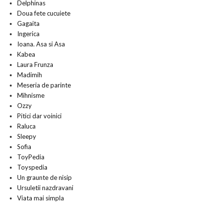
Delphinas
Doua fete cucuiete
Gagaita
Ingerica
Ioana. Asa si Asa
Kabea
Laura Frunza
Madimih
Meseria de parinte
Mihnisme
Ozzy
Pitici dar voinici
Raluca
Sleepy
Sofia
ToyPedia
Toyspedia
Un graunte de nisip
Ursuletii nazdravani
Viata mai simpla