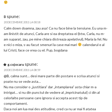
spune:
B
20 DECEMBRIE 2011 LA 00:18
Calm down doamna, zau asa! Ca nu face bine la tensiune. Eu una m-
am linistit de atunci, Carla are si ea dreptatea ei (btw, Carla, nu m-
am suparat, zau, pe mine chiara distreaza apelativul), Maria la fel. Nu
e nici o miza, s-au facut smenuri la case mai mari
calendarul e al
lui Cristi, face ce vrea cu el. Pup, bogdana
spune:
g.cojocaru
20 DECEMBRIE 2011 LA 08:59
@B
, calma sunt… desi mare parte din postare e scrisa atunci si
poate nu se vede asta…
Nu ma consider o „justitiara” dar „intamplarea” asta chiar m-a
intrigat… si nu din punctul de vedere al „impricinatului| ci din al
celorlalte persoane care ignora si accepta acest tip de
comportament.
Daca noi am lua mai des atitudine, cred ca nu ar mai fi atatea