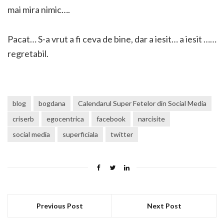
mai mira nimic….
Pacat… S-a vrut a fi ceva de bine, dar a iesit… a iesit ……
regretabil.
blog
bogdana
Calendarul Super Fetelor din Social Media
criserb
egocentrica
facebook
narcisite
social media
superficiala
twitter
Previous Post
Next Post