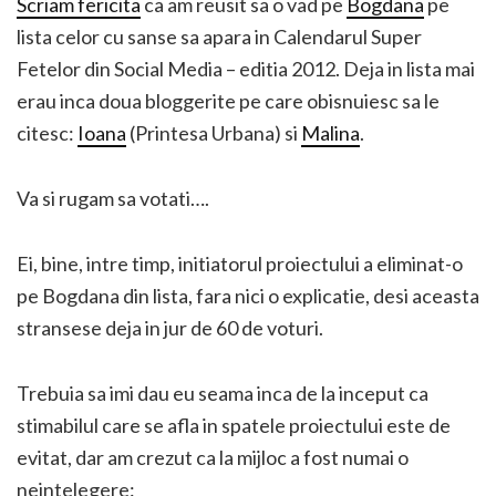
Scriam fericita
ca am reusit sa o vad pe
Bogdana
pe
lista celor cu sanse sa apara in Calendarul Super
Fetelor din Social Media – editia 2012. Deja in lista mai
erau inca doua bloggerite pe care obisnuiesc sa le
citesc:
Ioana
(Printesa Urbana) si
Malina
.
Va si rugam sa votati….
Ei, bine, intre timp, initiatorul proiectului a eliminat-o
pe Bogdana din lista, fara nici o explicatie, desi aceasta
stransese deja in jur de 60 de voturi.
Trebuia sa imi dau eu seama inca de la inceput ca
stimabilul care se afla in spatele proiectului este de
evitat, dar am crezut ca la mijloc a fost numai o
neintelegere: