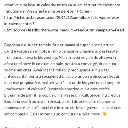
creativa si sa iasa un calendar misto ca m-am saturat de calendare
functionale. Vreau niste arta pe perete!” (Richie –
http://richietm.blogspot.com/2011/12/am-bifat-niste-superfete-
in-calendar.html?
utm_source=feedburner&utm_medium=feed&utm_campaign=Feed%
Bogdana e o super-femeie. Super-mama si super-eroina atunci
cand e vorba sa se implice intr-o campanie umanitara; desteapta,
frumoasa, activa in blogosfera. Nici nu avea nevoie de altceva in
afara unei poze in costum de baie, pentru a convinge, dupa cum
tocmai am citat. Avea rost? Probabil preocuparile ei nu o fac
„interesanta” pentru social-media… acolo unde se discuta chestii
mult mai pragmatice, mai „elevate”… si unde blogerii nu au timp de
„maimutareli si vaicareli” (expresia apartine cuiva care critica
blogurile de parinti si copii, nu mai gasesc linkul). Sincer, nu cred ca
Bogdana s-ar fi potrivit in peisaj, alaturi de acele alte doamne si
domnisoare „misto”. Locul ei e intr-un alt fel de galerie… e ca si cum
am compara o Gala Uniter cu un concurs de miss litoral.