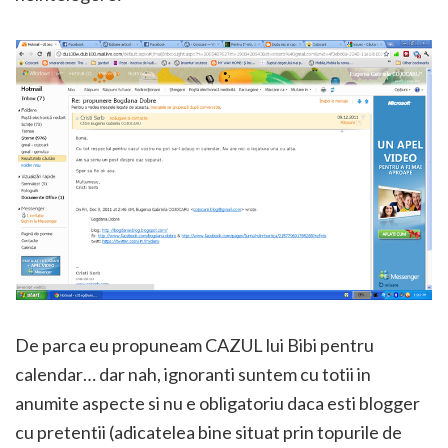
De parca eu propuneam CAZUL lui Bibi pentru
calendar… dar nah, ignoranti suntem cu totii in
anumite aspecte si nu e obligatoriu daca esti blogger
cu pretentii (adicatelea bine situat prin topurile de