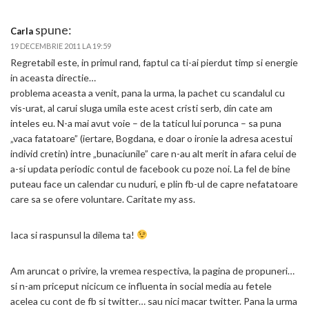
spune:
Carla
19 DECEMBRIE 2011 LA 19:59
Regretabil este, in primul rand, faptul ca ti-ai pierdut timp si energie
in aceasta directie…
problema aceasta a venit, pana la urma, la pachet cu scandalul cu
vis-urat, al carui sluga umila este acest cristi serb, din cate am
inteles eu. N-a mai avut voie – de la taticul lui porunca – sa puna
„vaca fatatoare” (iertare, Bogdana, e doar o ironie la adresa acestui
individ cretin) intre „bunaciunile” care n-au alt merit in afara celui de
a-si updata periodic contul de facebook cu poze noi. La fel de bine
puteau face un calendar cu nuduri, e plin fb-ul de capre nefatatoare
care sa se ofere voluntare. Caritate my ass.
Iaca si raspunsul la dilema ta!
Am aruncat o privire, la vremea respectiva, la pagina de propuneri…
si n-am priceput nicicum ce influenta in social media au fetele
acelea cu cont de fb si twitter… sau nici macar twitter. Pana la urma