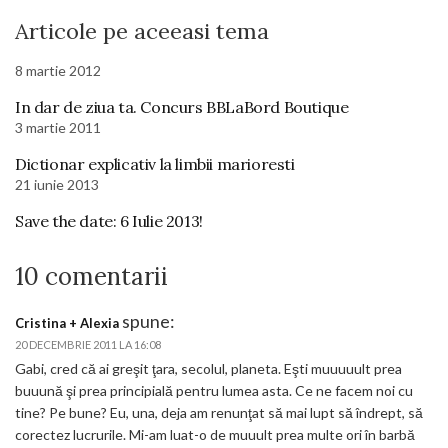
Articole pe aceeasi tema
8 martie 2012
In dar de ziua ta. Concurs BBLaBord Boutique
3 martie 2011
Dictionar explicativ la limbii marioresti
21 iunie 2013
Save the date: 6 Iulie 2013!
10 comentarii
spune:
Cristina + Alexia
20 DECEMBRIE 2011 LA 16:08
Gabi, cred că ai greşit ţara, secolul, planeta. Eşti muuuuult prea
buuună şi prea principială pentru lumea asta. Ce ne facem noi cu
tine? Pe bune? Eu, una, deja am renunţat să mai lupt să îndrept, să
corectez lucrurile. Mi-am luat-o de muuult prea multe ori în barbă