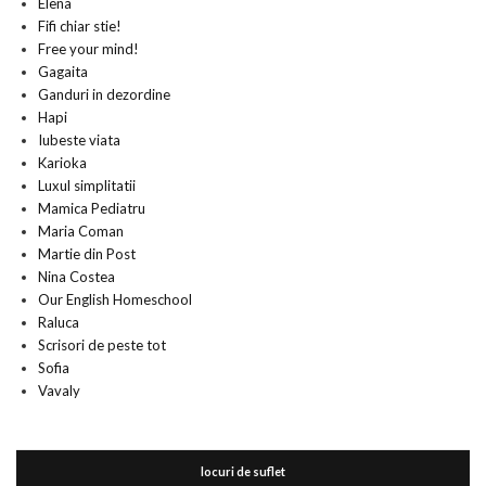
Elena
Fifi chiar stie!
Free your mind!
Gagaita
Ganduri in dezordine
Hapi
Iubeste viata
Karioka
Luxul simplitatii
Mamica Pediatru
Maria Coman
Martie din Post
Nina Costea
Our English Homeschool
Raluca
Scrisori de peste tot
Sofia
Vavaly
locuri de suflet