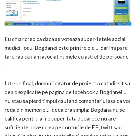
Eu chiar cred ca daca se voteaza super-fetele social
mediei, locul Bogdanei este printre ele … dar imi pare
tare rau ca i-am asociat numele cu astfel de persoane
…..
Intr-un final, domnul initator de proiect a catadicsit sa
dea o explicatie pe pagina de facebook a Bogdanei…
nu stau sa pierd timpul cautand comentariul asa ca voi
reda din memorie… ideea era simpla: Bogdana nu se
califica pentru a fi o super-fata deoarece nu are
suficiente poze cu ea pe conturile de FB, twitt sau
blog, si in plus: toate conturile ei conduc catre un caz