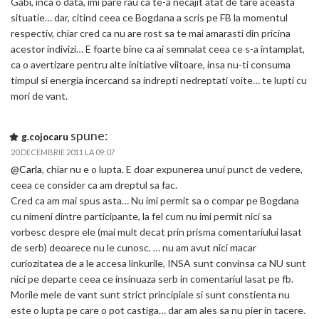
Gabi, inca o data, imi pare rau ca te-a necajit atat de tare aceasta
situatie… dar, citind ceea ce Bogdana a scris pe FB la momentul
respectiv, chiar cred ca nu are rost sa te mai amarasti din pricina
acestor indivizi… E foarte bine ca ai semnalat ceea ce s-a intamplat,
ca o avertizare pentru alte initiative viitoare, insa nu-ti consuma
timpul si energia incercand sa indrepti nedreptati voite… te lupti cu
mori de vant.
spune:
g.cojocaru
20 DECEMBRIE 2011 LA 09:07
@Carla
, chiar nu e o lupta. E doar expunerea unui punct de vedere,
ceea ce consider ca am dreptul sa fac.
Cred ca am mai spus asta… Nu imi permit sa o compar pe Bogdana
cu nimeni dintre participante, la fel cum nu imi permit nici sa
vorbesc despre ele (mai mult decat prin prisma comentariului lasat
de serb) deoarece nu le cunosc. … nu am avut nici macar
curiozitatea de a le accesa linkurile, INSA sunt convinsa ca NU sunt
nici pe departe ceea ce insinuaza serb in comentariul lasat pe fb.
Morile mele de vant sunt strict principiale si sunt constienta nu
este o lupta pe care o pot castiga… dar am ales sa nu pier in tacere.