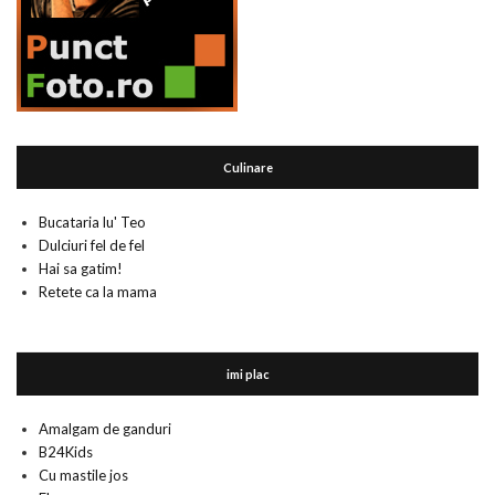
Culinare
Bucataria lu' Teo
Dulciuri fel de fel
Hai sa gatim!
Retete ca la mama
imi plac
Amalgam de ganduri
B24Kids
Cu mastile jos