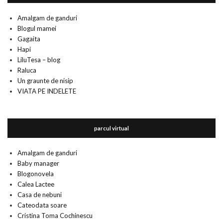
Amalgam de ganduri
Blogul mamei
Gagaita
Hapi
LiluTesa – blog
Raluca
Un graunte de nisip
VIATA PE INDELETE
parcul virtual
Amalgam de ganduri
Baby manager
Blogonovela
Calea Lactee
Casa de nebuni
Cateodata soare
Cristina Toma Cochinescu