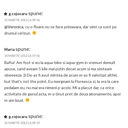
spune:
g.cojocaru
31 MARTIE 2012 LA 09:36
@Veronica
, cu o floare nu se face primavara, dar simt ca sunt pe
drumul cel bun.
spune:
Maria
30 MARTIE 2012 LA 19:56
Bafta! Am fost si eu la aqua-bike si aqua-gym in vremuri demult
apuse, cand aveam 5 kile mai putin decat acum si ma simteam
obeeeeza :)) De-as fi avut mintea de acum m-as fi valorizat altfel,
but that’s not the point. Eu mergeam la Floreasca si, la ora la care
pedalam eu, nu mai era nimeni p-acolo. Mi-a placut dar, ca orice
activitate de genul asta, m-a tinut pret de doua abonamente, apoi
m-am lasat.
spune:
g.cojocaru
31 MARTIE 2012 LA 09:35