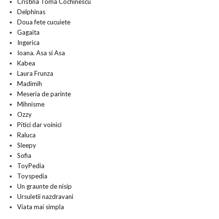
Cristina Toma Cochinescu
Delphinas
Doua fete cucuiete
Gagaita
Ingerica
Ioana. Asa si Asa
Kabea
Laura Frunza
Madimih
Meseria de parinte
Mihnisme
Ozzy
Pitici dar voinici
Raluca
Sleepy
Sofia
ToyPedia
Toyspedia
Un graunte de nisip
Ursuletii nazdravani
Viata mai simpla