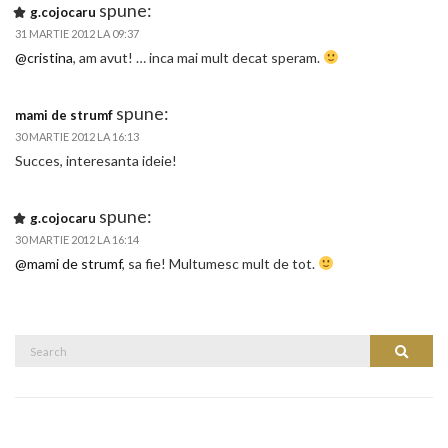
spune:
g.cojocaru
31 MARTIE 2012 LA 09:37
@cristina
, am avut! … inca mai mult decat speram.
spune:
mami de strumf
30 MARTIE 2012 LA 16:13
Succes, interesanta ideie!
spune:
g.cojocaru
30 MARTIE 2012 LA 16:14
@mami de strumf
, sa fie! Multumesc mult de tot.
Search
Search
for: