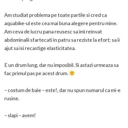
Am studiat problema pe toate partile si cred ca
aquabike-ul este cea mai buna alegere pentru mine.
Am ceva de lucru pana reusesc sa imi reinvat
abdominalii sfartecati in patru sa reziste la efort; sa ii
ajut sa isi recastige elasticitatea.
E un drum lung, dar nu imposibil. Si astazi urmeaza sa
fac primul pas pe acest drum.
– costum de baie – este!, dar nu spun numarul ca mi-e
rusine.
– slapi – avem!