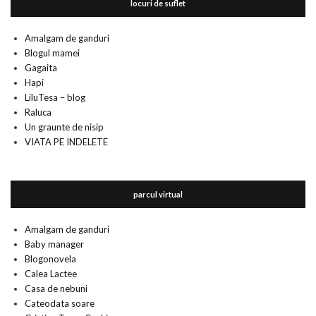
locuri de suflet
Amalgam de ganduri
Blogul mamei
Gagaita
Hapi
LiluTesa – blog
Raluca
Un graunte de nisip
VIATA PE INDELETE
parcul virtual
Amalgam de ganduri
Baby manager
Blogonovela
Calea Lactee
Casa de nebuni
Cateodata soare