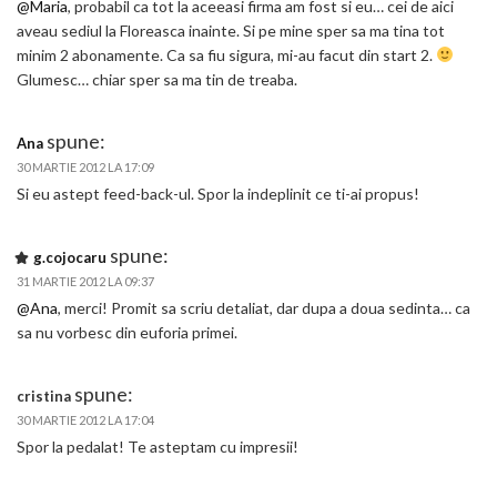
@Maria
, probabil ca tot la aceeasi firma am fost si eu… cei de aici
aveau sediul la Floreasca inainte. Si pe mine sper sa ma tina tot
minim 2 abonamente. Ca sa fiu sigura, mi-au facut din start 2.
Glumesc… chiar sper sa ma tin de treaba.
spune:
Ana
30 MARTIE 2012 LA 17:09
Si eu astept feed-back-ul. Spor la indeplinit ce ti-ai propus!
spune:
g.cojocaru
31 MARTIE 2012 LA 09:37
@Ana
, merci! Promit sa scriu detaliat, dar dupa a doua sedinta… ca
sa nu vorbesc din euforia primei.
spune:
cristina
30 MARTIE 2012 LA 17:04
Spor la pedalat! Te asteptam cu impresii!