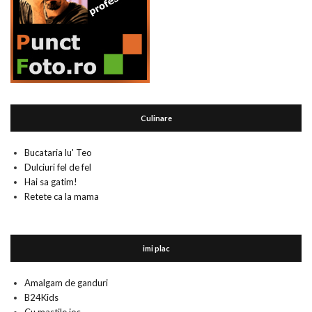
Culinare
Bucataria lu' Teo
Dulciuri fel de fel
Hai sa gatim!
Retete ca la mama
imi plac
Amalgam de ganduri
B24Kids