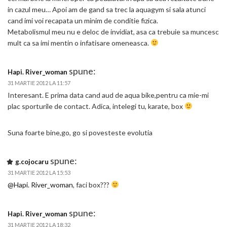
in cazul meu… Apoi am de gand sa trec la aquagym si sala atunci
cand imi voi recapata un minim de conditie fizica.
Metabolismul meu nu e deloc de invidiat, asa ca trebuie sa muncesc
mult ca sa imi mentin o infatisare omeneasca.
spune:
Hapi. River_woman
31 MARTIE 2012 LA 11:57
Interesant. E prima data cand aud de aqua bike,pentru ca mie-mi
plac sporturile de contact. Adica, intelegi tu, karate, box
Suna foarte bine,go, go si povesteste evolutia
spune:
g.cojocaru
31 MARTIE 2012 LA 15:53
@Hapi. River_woman
, faci box???
spune:
Hapi. River_woman
31 MARTIE 2012 LA 18:32