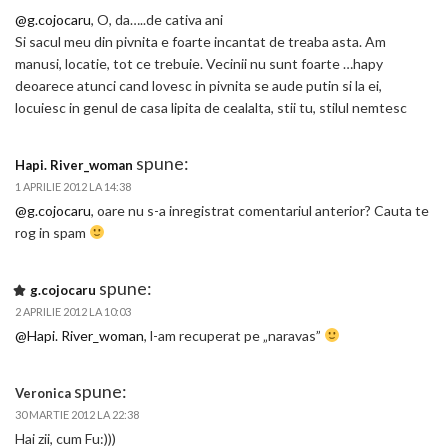
@g.cojocaru
, O, da…..de cativa ani
Si sacul meu din pivnita e foarte incantat de treaba asta. Am
manusi, locatie, tot ce trebuie. Vecinii nu sunt foarte …hapy
deoarece atunci cand lovesc in pivnita se aude putin si la ei,
locuiesc in genul de casa lipita de cealalta, stii tu, stilul nemtesc
spune:
Hapi. River_woman
1 APRILIE 2012 LA 14:38
@g.cojocaru
, oare nu s-a inregistrat comentariul anterior? Cauta te
rog in spam
spune:
g.cojocaru
2 APRILIE 2012 LA 10:03
@Hapi. River_woman
, l-am recuperat pe „naravas”
spune:
Veronica
30 MARTIE 2012 LA 22:38
Hai zii, cum Fu:)))