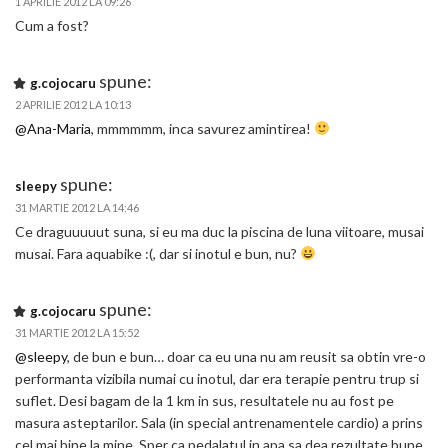
1 APRILIE 2012 LA 09:26
Cum a fost?
spune:
g.cojocaru
2 APRILIE 2012 LA 10:13
@Ana-Maria
, mmmmmm, inca savurez amintirea!
spune:
sleepy
31 MARTIE 2012 LA 14:46
Ce draguuuuut suna, si eu ma duc la piscina de luna viitoare, musai
musai. Fara aquabike :(, dar si inotul e bun, nu?
spune:
g.cojocaru
31 MARTIE 2012 LA 15:52
@sleepy
, de bun e bun… doar ca eu una nu am reusit sa obtin vre-o
performanta vizibila numai cu inotul, dar era terapie pentru trup si
suflet. Desi bagam de la 1 km in sus, resultatele nu au fost pe
masura asteptarilor. Sala (in special antrenamentele cardio) a prins
cel mai bine la mine. Sper ca pedalatul in apa sa dea rezultate bune