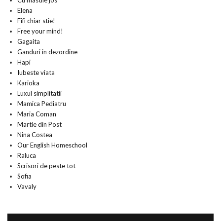
Cu mastile jos
Elena
Fifi chiar stie!
Free your mind!
Gagaita
Ganduri in dezordine
Hapi
Iubeste viata
Karioka
Luxul simplitatii
Mamica Pediatru
Maria Coman
Martie din Post
Nina Costea
Our English Homeschool
Raluca
Scrisori de peste tot
Sofia
Vavaly