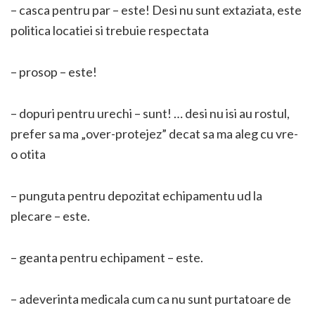
– casca pentru par – este! Desi nu sunt extaziata, este
politica locatiei si trebuie respectata
– prosop – este!
– dopuri pentru urechi – sunt! … desi nu isi au rostul,
prefer sa ma „over-protejez” decat sa ma aleg cu vre-
o otita
– punguta pentru depozitat echipamentu ud la
plecare – este.
– geanta pentru echipament – este.
– adeverinta medicala cum ca nu sunt purtatoare de