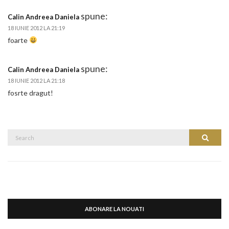
spune:
Calin Andreea Daniela
18 IUNIE 2012 LA 21:19
foarte
spune:
Calin Andreea Daniela
18 IUNIE 2012 LA 21:18
fosrte dragut!
Search
Search
for:
ABONARE LA NOUATI