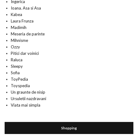
Ingerica
Ioana. Asa si Asa
Kabea
Laura Frunza
Madimih
Meseria de parinte
Mihnisme
Ozzy
Pitici dar voinici
Raluca
Sleepy
Sofia
ToyPedia
Toyspedia
Un graunte de nisip
Ursuletii nazdravani
Viata mai simpla
Shopping