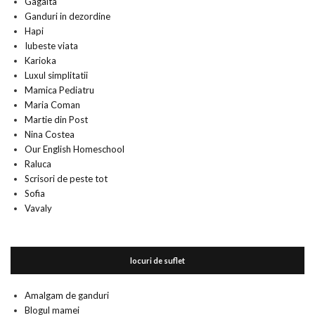
Gagaita
Ganduri in dezordine
Hapi
Iubeste viata
Karioka
Luxul simplitatii
Mamica Pediatru
Maria Coman
Martie din Post
Nina Costea
Our English Homeschool
Raluca
Scrisori de peste tot
Sofia
Vavaly
locuri de suflet
Amalgam de ganduri
Blogul mamei