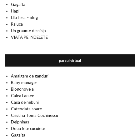
Gagaita
Hapi
LiluTesa – blog
Raluca
Un graunte de nisip
VIATA PE INDELETE
parcul virtual
Amalgam de ganduri
Baby manager
Blogonovela
Calea Lactee
Casa de nebuni
Cateodata soare
Cristina Toma Cochinescu
Delphinas
Doua fete cucuiete
Gagaita