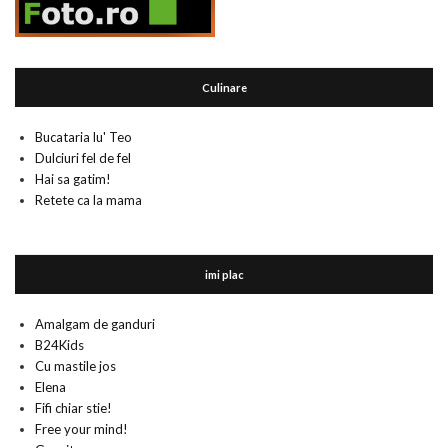
Culinare
Bucataria lu' Teo
Dulciuri fel de fel
Hai sa gatim!
Retete ca la mama
imi plac
Amalgam de ganduri
B24Kids
Cu mastile jos
Elena
Fifi chiar stie!
Free your mind!