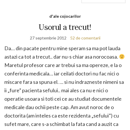
d'ale cojocarilor
Usorul a trecut!
27 septembrie 2012
52 de comentarii
Da… din pacate pentru mine speram sa ma pot lauda
astazi ca tot a trecut.. dar nu-s chiar asa norocoasa.
Maretul profesor care ar trebui sa ma opereze, e la o
conferinta medicala… iar ceilati doctori nu fac nici o
miscare fara sa spuna el. … si nu indrazneste nimeni sa
ii „fure” pacienta sefului.. mai ales ca nu e nici o
operatie usoara si toti cei ce au studiat documentele
medicale dau ochii peste cap. Am avut noroc de o
doctorita (am inteles ca este rezidenta „sefului”) cu
sufet mare, care s-a schimbat la fata cand a auzit ca