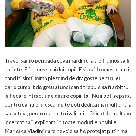
Traversam o perioada ceva mai dificila… e frumos sa fi
parinte. E frumos sa ai doi copii. E si mai frumos atunci
cand iti simti inima pleznind de dragoste pentru ei…
dar e cumplit de greu atunci cand trebuie sa fi arbitru
la fiecare intractiune dintre copiii tai. Nu ii poti separa,
pentru ca nu e firesc… nu te poti dedica mai mult unuia
sau altuia, pentru ca nasti rivalitati… Oricat de mult am
incercat sa ii explicam, in toate modurile posibile,
Mariei ca Vladimir are nevoie sa fie protejat putin mai