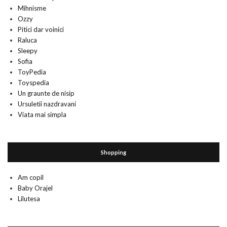
Mihnisme
Ozzy
Pitici dar voinici
Raluca
Sleepy
Sofia
ToyPedia
Toyspedia
Un graunte de nisip
Ursuletii nazdravani
Viata mai simpla
Shopping
Am copil
Baby Orajel
Lilutesa