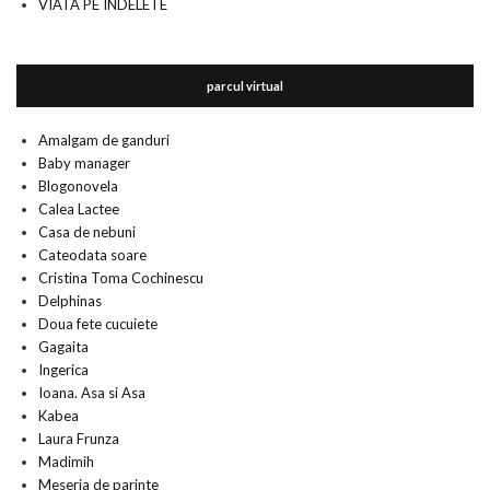
VIATA PE INDELETE
parcul virtual
Amalgam de ganduri
Baby manager
Blogonovela
Calea Lactee
Casa de nebuni
Cateodata soare
Cristina Toma Cochinescu
Delphinas
Doua fete cucuiete
Gagaita
Ingerica
Ioana. Asa si Asa
Kabea
Laura Frunza
Madimih
Meseria de parinte