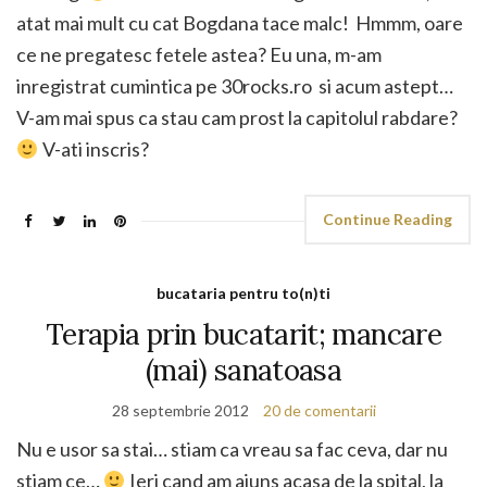
atat mai mult cu cat Bogdana tace malc! Hmmm, oare
ce ne pregatesc fetele astea? Eu una, m-am
inregistrat cumintica pe 30rocks.ro si acum astept…
V-am mai spus ca stau cam prost la capitolul rabdare?
V-ati inscris?
Continue Reading
bucataria pentru to(n)ti
Terapia prin bucatarit; mancare
(mai) sanatoasa
28 septembrie 2012
20 de comentarii
Nu e usor sa stai… stiam ca vreau sa fac ceva, dar nu
stiam ce…
Ieri cand am ajuns acasa de la spital, la