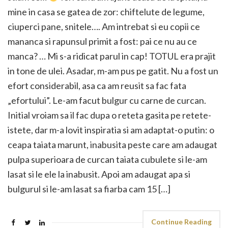
mine in casa se gatea de zor: chiftelute de legume,
ciuperci pane, snitele…. Am intrebat si eu copii ce
mananca si rapunsul primit a fost: pai ce nu au ce
manca? … Mi s-a ridicat parul in cap! TOTUL era prajit
in tone de ulei. Asadar, m-am pus pe gatit. Nu a fost un
efort considerabil, asa ca am reusit sa fac fata
„efortului”. Le-am facut bulgur cu carne de curcan.
Initial vroiam sa il fac dupa o reteta gasita pe retete-
istete, dar m-a lovit inspiratia si am adaptat-o putin: o
ceapa taiata marunt, inabusita peste care am adaugat
pulpa superioara de curcan taiata cubulete si le-am
lasat si le ele la inabusit. Apoi am adaugat apa si
bulgurul si le-am lasat sa fiarba cam 15 […]
Continue Reading