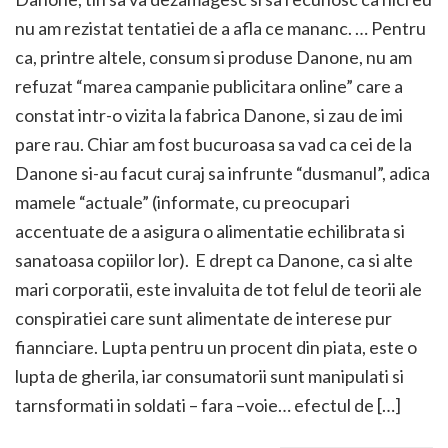
nu am rezistat tentatiei de a afla ce mananc. … Pentru
ca, printre altele, consum si produse Danone, nu am
refuzat “marea campanie publicitara online” care a
constat intr-o vizita la fabrica Danone, si zau de imi
pare rau. Chiar am fost bucuroasa sa vad ca cei de la
Danone si-au facut curaj sa infrunte “dusmanul”, adica
mamele “actuale” (informate, cu preocupari
accentuate de a asigura o alimentatie echilibrata si
sanatoasa copiilor lor). E drept ca Danone, ca si alte
mari corporatii, este invaluita de tot felul de teorii ale
conspiratiei care sunt alimentate de interese pur
fiannciare. Lupta pentru un procent din piata, este o
lupta de gherila, iar consumatorii sunt manipulati si
tarnsformati in soldati – fara –voie… efectul de […]