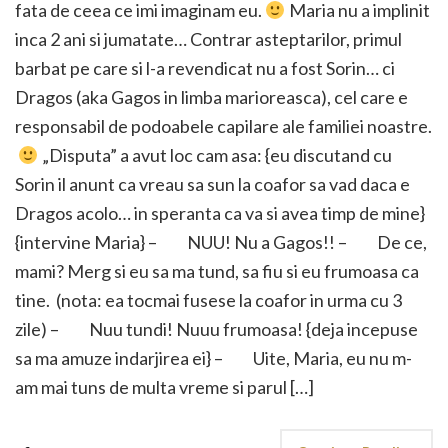
fata de ceea ce imi imaginam eu.
Maria nu a implinit
inca 2 ani si jumatate… Contrar asteptarilor, primul
barbat pe care si l-a revendicat nu a fost Sorin… ci
Dragos (aka Gagos in limba marioreasca), cel care e
responsabil de podoabele capilare ale familiei noastre.
„Disputa” a avut loc cam asa: {eu discutand cu
Sorin il anunt ca vreau sa sun la coafor sa vad daca e
Dragos acolo… in speranta ca va si avea timp de mine}
{intervine Maria} – NUU! Nu a Gagos!! – De ce,
mami? Merg si eu sa ma tund, sa fiu si eu frumoasa ca
tine. (nota: ea tocmai fusese la coafor in urma cu 3
zile) – Nuu tundi! Nuuu frumoasa! {deja incepuse
sa ma amuze indarjirea ei} – Uite, Maria, eu nu m-
am mai tuns de multa vreme si parul […]