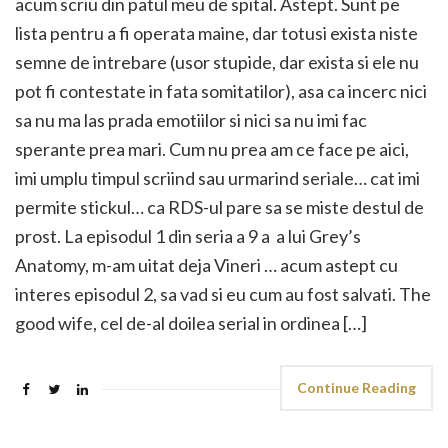
acum scriu din patul meu de spital. Astept. Sunt pe
lista pentru a fi operata maine, dar totusi exista niste
semne de intrebare (usor stupide, dar exista si ele nu
pot fi contestate in fata somitatilor), asa ca incerc nici
sa nu ma las prada emotiilor si nici sa nu imi fac
sperante prea mari. Cum nu prea am ce face pe aici,
imi umplu timpul scriind sau urmarind seriale… cat imi
permite stickul… ca RDS-ul pare sa se miste destul de
prost. La episodul 1 din seria a 9 a a lui Grey’s
Anatomy, m-am uitat deja Vineri … acum astept cu
interes episodul 2, sa vad si eu cum au fost salvati. The
good wife, cel de-al doilea serial in ordinea […]
Continue Reading