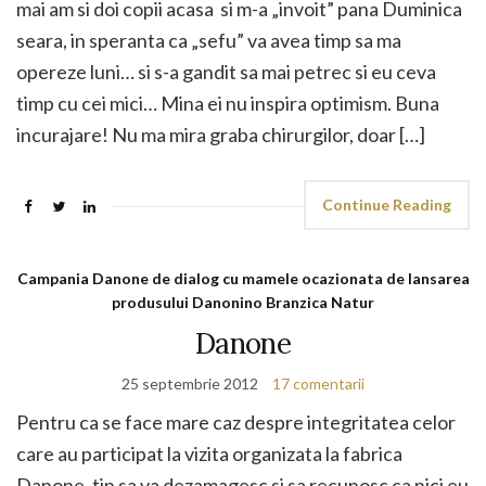
mai am si doi copii acasa si m-a „invoit” pana Duminica
seara, in speranta ca „sefu” va avea timp sa ma
opereze luni… si s-a gandit sa mai petrec si eu ceva
timp cu cei mici… Mina ei nu inspira optimism. Buna
incurajare! Nu ma mira graba chirurgilor, doar […]
Continue Reading
Campania Danone de dialog cu mamele ocazionata de lansarea
produsului Danonino Branzica Natur
Danone
25 septembrie 2012
17 comentarii
Pentru ca se face mare caz despre integritatea celor
care au participat la vizita organizata la fabrica
Danone, tin sa va dezamagesc si sa recunosc ca nici eu