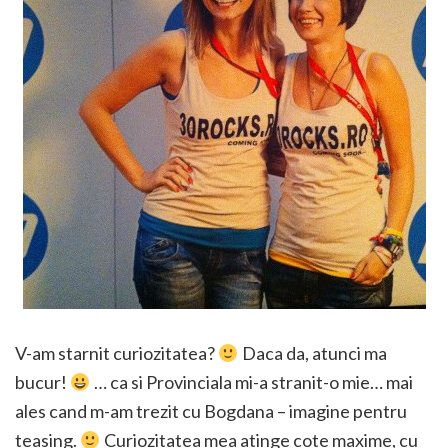
V-am starnit curiozitatea?
Daca da, atunci ma
bucur!
… ca si Provinciala mi-a stranit-o mie… mai
ales cand m-am trezit cu Bogdana – imagine pentru
teasing.
Curiozitatea mea atinge cote maxime, cu