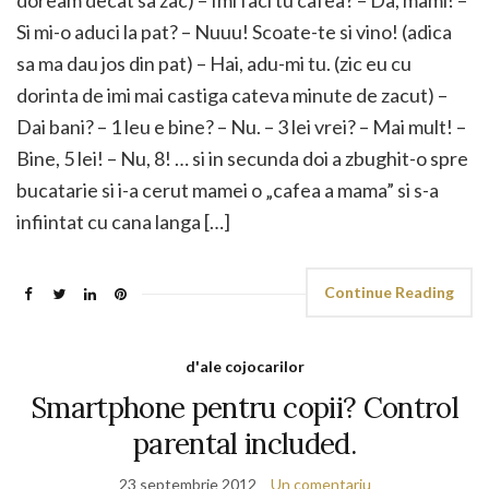
doream decat sa zac) – Imi faci tu cafea? – Da, mami! –
Si mi-o aduci la pat? – Nuuu! Scoate-te si vino! (adica
sa ma dau jos din pat) – Hai, adu-mi tu. (zic eu cu
dorinta de imi mai castiga cateva minute de zacut) –
Dai bani? – 1 leu e bine? – Nu. – 3 lei vrei? – Mai mult! –
Bine, 5 lei! – Nu, 8! … si in secunda doi a zbughit-o spre
bucatarie si i-a cerut mamei o „cafea a mama” si s-a
infiintat cu cana langa […]
Continue Reading
d'ale cojocarilor
Smartphone pentru copii? Control
parental included.
23 septembrie 2012
Un comentariu