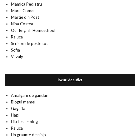
Mamica Pediatru
Maria Coman
Martie din Post
Nina Costea
Our English Homeschool
Raluca
Scrisori de peste tot
Sofia
Vavaly
locuri de suflet
Amalgam de ganduri
Blogul mamei
Gagaita
Hapi
LiluTesa – blog
Raluca
Un graunte de nisip