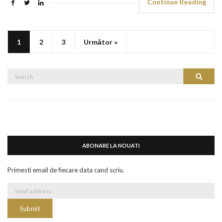
Continue Reading
1
2
3
Următor »
Search
Search
for:
ABONARE LA NOUATI
Primesti email de fiecare data cand scriu.