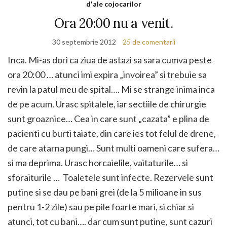
d'ale cojocarilor
Ora 20:00 nu a venit.
30 septembrie 2012
25 de comentarii
Inca. Mi-as dori ca ziua de astazi sa sara cumva peste
ora 20:00 … atunci imi expira „invoirea” si trebuie sa
revin la patul meu de spital…. Mi se strange inima inca
de pe acum. Urasc spitalele, iar sectiile de chirurgie
sunt groaznice… Cea in care sunt „cazata” e plina de
pacienti cu burti taiate, din care ies tot felul de drene,
de care atarna pungi… Sunt multi oameni care sufera…
si ma deprima. Urasc horcaielile, vaitaturile… si
sforaiturile … Toaletele sunt infecte. Rezervele sunt
putine si se dau pe bani grei (de la 5 milioane in sus
pentru 1-2 zile) sau pe pile foarte mari, si chiar si
atunci, tot cu bani…. dar cum sunt putine, sunt cazuri