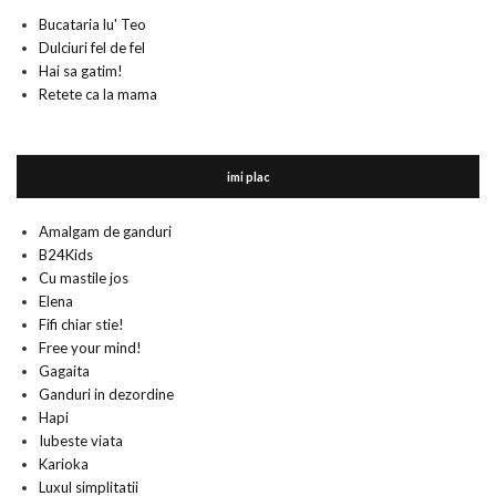
Bucataria lu' Teo
Dulciuri fel de fel
Hai sa gatim!
Retete ca la mama
imi plac
Amalgam de ganduri
B24Kids
Cu mastile jos
Elena
Fifi chiar stie!
Free your mind!
Gagaita
Ganduri in dezordine
Hapi
Iubeste viata
Karioka
Luxul simplitatii