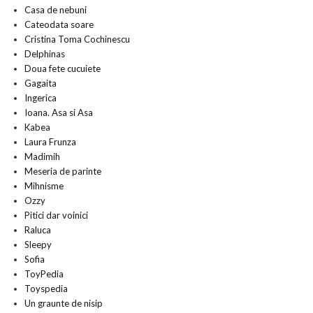
Casa de nebuni
Cateodata soare
Cristina Toma Cochinescu
Delphinas
Doua fete cucuiete
Gagaita
Ingerica
Ioana. Asa si Asa
Kabea
Laura Frunza
Madimih
Meseria de parinte
Mihnisme
Ozzy
Pitici dar voinici
Raluca
Sleepy
Sofia
ToyPedia
Toyspedia
Un graunte de nisip