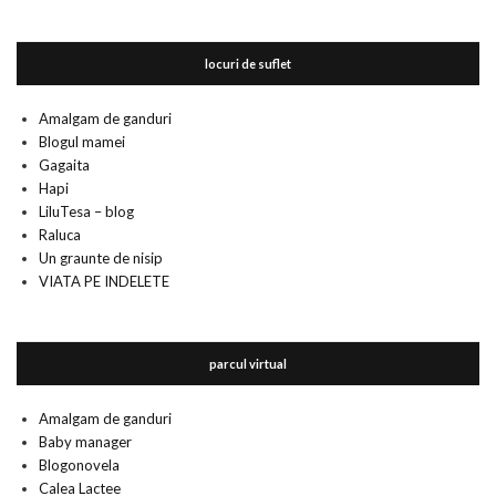
locuri de suflet
Amalgam de ganduri
Blogul mamei
Gagaita
Hapi
LiluTesa – blog
Raluca
Un graunte de nisip
VIATA PE INDELETE
parcul virtual
Amalgam de ganduri
Baby manager
Blogonovela
Calea Lactee