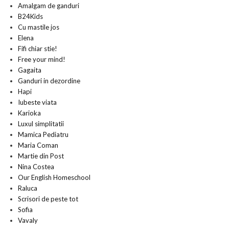
Amalgam de ganduri
B24Kids
Cu mastile jos
Elena
Fifi chiar stie!
Free your mind!
Gagaita
Ganduri in dezordine
Hapi
Iubeste viata
Karioka
Luxul simplitatii
Mamica Pediatru
Maria Coman
Martie din Post
Nina Costea
Our English Homeschool
Raluca
Scrisori de peste tot
Sofia
Vavaly