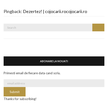
Pingback:
Dezertez! | cojocarii.rocojocarii.ro
Search
Search
for:
ABONARE LA NOUATI
Primesti email de fiecare data cand scriu.
Thanks for subscribing!