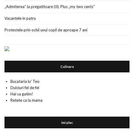
„Admiterea” la pregatitoare (II). Plus „my two cents”
Vacantele in patru
Protestele prin ochii unui copil de aproape 7 ani
Culinare
Bucataria lu' Teo
Dulciuri fel de fel
Hai sa gatim!
Retete ca la mama
imi plac