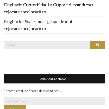
Pingback:
Criptorhidia. La Grigore Alexandrescu |
cojocarii.rocojocarii.ro
Pingback:
Ploaie, muci, grupe de inot |
cojocarii.rocojocarii.ro
Search
Search
for:
ABONARE LA NOUATI
Primesti email de fiecare data cand scriu.