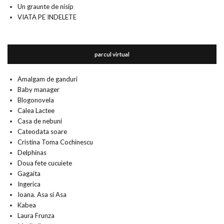
Un graunte de nisip
VIATA PE INDELETE
parcul virtual
Amalgam de ganduri
Baby manager
Blogonovela
Calea Lactee
Casa de nebuni
Cateodata soare
Cristina Toma Cochinescu
Delphinas
Doua fete cucuiete
Gagaita
Ingerica
Ioana. Asa si Asa
Kabea
Laura Frunza