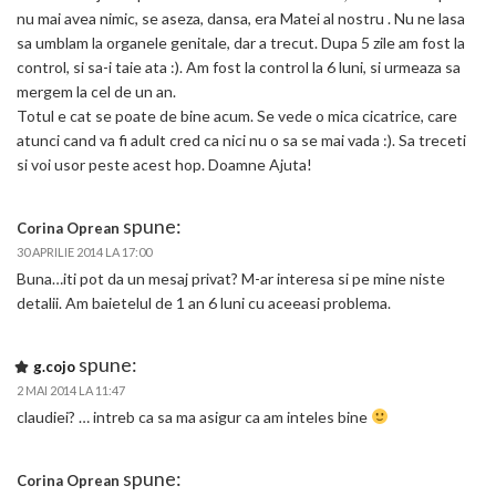
nu mai avea nimic, se aseza, dansa, era Matei al nostru . Nu ne lasa
sa umblam la organele genitale, dar a trecut. Dupa 5 zile am fost la
control, si sa-i taie ata :). Am fost la control la 6 luni, si urmeaza sa
mergem la cel de un an.
Totul e cat se poate de bine acum. Se vede o mica cicatrice, care
atunci cand va fi adult cred ca nici nu o sa se mai vada :). Sa treceti
si voi usor peste acest hop. Doamne Ajuta!
spune:
Corina Oprean
30 APRILIE 2014 LA 17:00
Buna…iti pot da un mesaj privat? M-ar interesa si pe mine niste
detalii. Am baietelul de 1 an 6 luni cu aceeasi problema.
spune:
g.cojo
2 MAI 2014 LA 11:47
claudiei? … intreb ca sa ma asigur ca am inteles bine
spune:
Corina Oprean