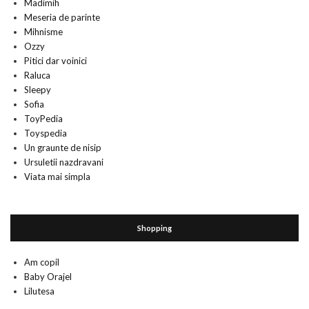
Madimih
Meseria de parinte
Mihnisme
Ozzy
Pitici dar voinici
Raluca
Sleepy
Sofia
ToyPedia
Toyspedia
Un graunte de nisip
Ursuletii nazdravani
Viata mai simpla
Shopping
Am copil
Baby Orajel
Lilutesa