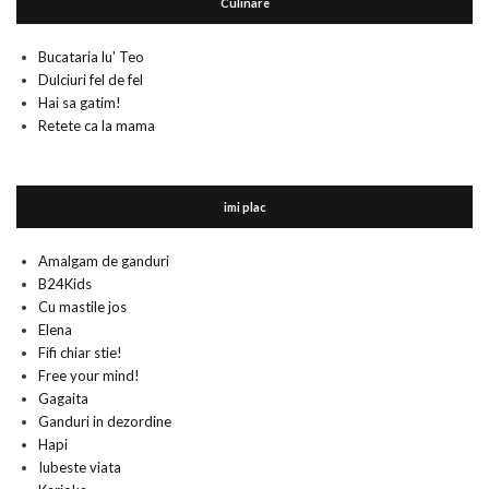
Culinare
Bucataria lu' Teo
Dulciuri fel de fel
Hai sa gatim!
Retete ca la mama
imi plac
Amalgam de ganduri
B24Kids
Cu mastile jos
Elena
Fifi chiar stie!
Free your mind!
Gagaita
Ganduri in dezordine
Hapi
Iubeste viata