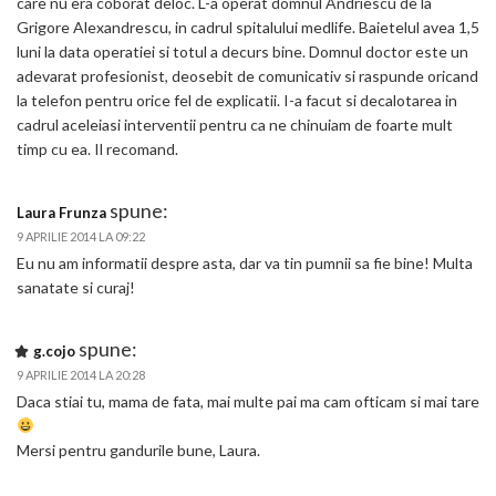
care nu era coborat deloc. L-a operat domnul Andriescu de la
Grigore Alexandrescu, in cadrul spitalului medlife. Baietelul avea 1,5
luni la data operatiei si totul a decurs bine. Domnul doctor este un
adevarat profesionist, deosebit de comunicativ si raspunde oricand
la telefon pentru orice fel de explicatii. I-a facut si decalotarea in
cadrul aceleiasi interventii pentru ca ne chinuiam de foarte mult
timp cu ea. Il recomand.
spune:
Laura Frunza
9 APRILIE 2014 LA 09:22
Eu nu am informatii despre asta, dar va tin pumnii sa fie bine! Multa
sanatate si curaj!
spune:
g.cojo
9 APRILIE 2014 LA 20:28
Daca stiai tu, mama de fata, mai multe pai ma cam ofticam si mai tare
Mersi pentru gandurile bune, Laura.