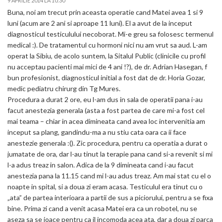
9 APRILIE 2014 LA 10:30
Buna, noi am trecut prin aceasta operatie cand Matei avea 1 si 9
luni (acum are 2 ani si aproape 11 luni). El a avut de la inceput
diagnosticul testiculului necoborat. Mi-e greu sa folosesc termenul
medical :). De tratamentul cu hormoni nici nu am vrut sa aud. L-am
operat la Sibiu, de acolo suntem, la Sitalul Public (clinicile cu profil
nu acceptau pacienti mai mici de 4 ani !?), de dr. Adrian Hasegan, f
bun profesionist, diagnosticul initial a fost dat de dr. Horia Gozar,
medic pediatru chirurg din Tg Mures.
Procedura a durat 2 ore, eu l-am dus in sala de operatii pana i-au
facut anestezia generala (asta a fost partea de care mi-a fost cel
mai teama – chiar in acea dimineata cand avea loc intervenitia am
inceput sa plang, gandindu-ma a nu stiu cata oara ca ii face
anestezie generala :(). Zic procedura, pentru ca operatia a durat o
jumatate de ora, dar l-au tinut la terapie pana cand si-a revenit si mi
l-a adus treaz in salon. Adica de la 9 dimineata cand i-au facut
anestezia pana la 11.15 cand mi l-au adus treaz. Am mai stat cu el o
noapte in spital, si a doua zi eram acasa. Testiculul era tinut cu o
„ata” de partea interioara a partii de sus a piciorului, pentru a se fixa
bine. Prima zi cand a venit acasa Matei era ca un robotel, nu se
aseza sa se joace pentru ca il incomoda acea ata, dar a doua zi parca