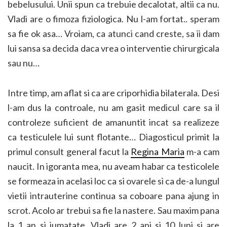
bebelusului. Unii spun ca trebuie decalotat, altii ca nu.
Vladi are o fimoza fiziologica. Nu l-am fortat.. speram
sa fie ok asa… Vroiam, ca atunci cand creste, sa ii dam
lui sansa sa decida daca vrea o interventie chirurgicala
sau nu…
Intre timp, am aflat si ca are criporhidia bilaterala. Desi
l-am dus la controale, nu am gasit medicul care sa il
controleze suficient de amanuntit incat sa realizeze
ca testiculele lui sunt flotante… Diagosticul primit la
primul consult general facut la
Regina Maria
m-a cam
naucit. In igoranta mea, nu aveam habar ca testicolele
se formeaza in acelasi loc ca si ovarele si ca de-a lungul
vietii intrauterine continua sa coboare pana ajung in
scrot. Acolo ar trebui sa fie la nastere. Sau maxim pana
la 1 an si jumatate. Vladi are 2 ani si 10 luni si are