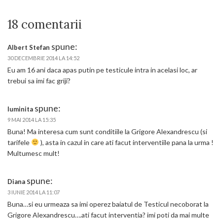
18 comentarii
spune:
Albert Stefan
30 DECEMBRIE 2014 LA 14:52
Eu am 16 ani daca apas putin pe testicule intra in acelasi loc, ar
trebui sa imi fac griji?
spune:
luminita
9 MAI 2014 LA 15:35
Buna! Ma interesa cum sunt conditiile la Grigore Alexandrescu (si
tarifele
), asta in cazul in care ati facut interventiile pana la urma !
Multumesc mult!
spune:
Diana
3 IUNIE 2014 LA 11:07
Buna…si eu urmeaza sa imi operez baiatul de Testicul necoborat la
Grigore Alexandrescu….ati facut interventia? imi poti da mai multe