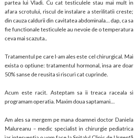
partea lui Vladi. Cu cat testiculele stau mai mult in
afara scrotului, riscul de instalare a sterilitatii creste;
din cauza caldurii din cavitatea abdominala… dap, ca sa
fie functionale testiculele au nevoie de o temperatura
ceva mai scazuta..
Tratamentul pe care l-am ales este cel chirurgical. Mai
exista o optiune: tratamentul hormonal, insa are doar
50% sanse de reusita si riscuri cat cuprinde.
Acum este racit. Asteptam sa ii treaca raceala si
programam operatia. Maxim doua saptamani…
Am ales sa mergem pe mana doamnei doctor Daniela
Malureanu – medic specialist in chirurgie pediatrica
iar interventia o vom face la Spitalul Clinic de Urgență