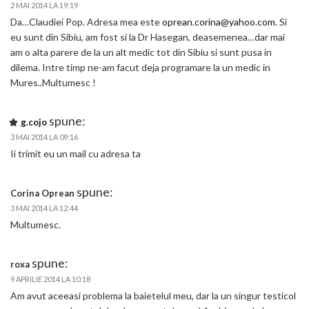
2 MAI 2014 LA 19:19
Da…Claudiei Pop. Adresa mea este
oprean.corina@yahoo.com
. Si
eu sunt din Sibiu, am fost si la Dr Hasegan, deasemenea…dar mai
am o alta parere de la un alt medic tot din Sibiu si sunt pusa in
dilema. Intre timp ne-am facut deja programare la un medic in
Mures..Multumesc !
spune:
g.cojo
3 MAI 2014 LA 09:16
Ii trimit eu un mail cu adresa ta
spune:
Corina Oprean
3 MAI 2014 LA 12:44
Multumesc.
spune:
roxa
9 APRILIE 2014 LA 10:18
Am avut aceeasi problema la baietelul meu, dar la un singur testicol