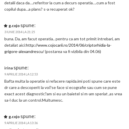
detalii daca da….referitor la cum a decurs operatia….cum a fost
copilul dupa…a plans? s-a recuperat ok?
spune:
g.cojo
3 IUNIE 2014 LA 21:25
buna. Da, am facut operatia.. pentru ca am tot primit intrebari, am
detaliat aici:
http://www.cojocarii.ro/2014/06/criptorhidia-la-
grigore-alexandrescu/
(postarea va fi vizibila din 04.06)
spune:
irina
9 APRILIE 2014 LA 12:53
Bafta multa la operatie si refacere rapida.imi poti spune care este
dr care a descoperit la voi?se face si ecografie sau cum se pune
exact acest diagnostic?am si eu un baietel si m-am speriat ,as vrea
sa-l duc la un control.Multumesc.
spune:
g.cojo
9 APRILIE 2014 LA 13:36