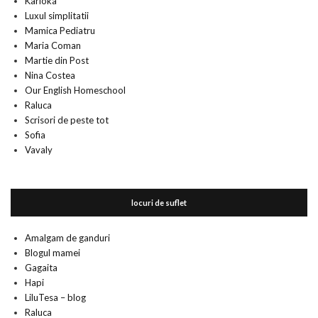
Karioka
Luxul simplitatii
Mamica Pediatru
Maria Coman
Martie din Post
Nina Costea
Our English Homeschool
Raluca
Scrisori de peste tot
Sofia
Vavaly
locuri de suflet
Amalgam de ganduri
Blogul mamei
Gagaita
Hapi
LiluTesa – blog
Raluca