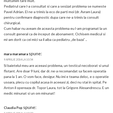
multumim tare mult.
Pediatrul care l-a consultat si care a sesizat problema se numeste
Pavel Adrian. El ne-a trimis la eco de parti moi (dr. Avram Laura)
pentru confirmare diagnostic dupa care ne-a trimis la consult
chirurgical.
Cum habar nu aveam de aceasta problema eu l-am programat la un
consult general ca de inceput de abonament. Ochisem medicul si
mi-am dorit ca cei mici sa il aiba ca pediatru „de baza” ..
spune:
mara maramara
9 APRILIE 2014 LA 10:54
Si baietelul meu are aceeasi problema, un testicul necoborat si unul
flotant. Are doar 9 luni, dar dr. ne-a recomandat sa facem operatia
pana la 1 an. O vom face, desigur. Nu imi e teama deloc, e o operatie
usoara, plecu cu copilul acasa in aceeasi zi, deci nu stai in spital. Pe
Anton il opereaza dr. Topor Laura, tot la Grigore Alexandrescu. E un
medic minunat si un om minunat!
spune:
Claudia Pop